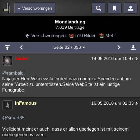
Verschwörungen
Bereiche
Mondlandung
7.819 Beiträge
Echtzeit
Diskussionen
Blogs
Videos
Statistiken
Verschwörungen
510 Bilder
Mehr
Chat
Wiki
Neuigkeiten
Seite
82
/ 398
meine Rubriken
leader
14.05.2010 um 10:47
Menschen
Wissenschaft
Politik
Mystery
Kriminalfälle
Spiritualität
Verschwörungen
Technologie
Ufologie
@rambaldi
Naja,der Herr Wisnewski fordert dazu noch zu Spenden auf,um
seine "Arbeit"zu unterstützen.Seine WebSite ist ein lustige
Natur
Umfragen
Unterhaltung
Fundgrube
weitere Rubriken
inFamous
Philosophie
Träume
Orte
Esoterik
16.05.2010 um 02:33
Literatur
Astronomie
Helpdesk
Gruppen
Gaming
Filme
@Smart65
Musik
Clash
Verbesserungen
Allmystery
English
Vielleicht meint er auch, dass er allen überlegen ist mit seinem
überlegenem wissen.
Übersichten