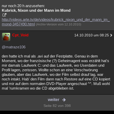
nur noch 20 h anzusehen:
Kubrick, Nixon und der Mann im Mond
http://videos.arte.tv/de/videos/kubrick_nixon_und_der_mann_im_
mond-3457490.html
(Archiv-Version vom 12.10.2010)
Cpt_Void
14.10.2010 um 08:25
@matraze106
den hatte ich mal als .avi auf der Festplatte. Genau in dem
Moment, wo der französische (?) Geheimagent was erzählt hat's
mir damals Laufwerk C: und das Laufwerk, wo Userdaten und
Profil lagen, zerissen. Wollte schon an eine Verschwörung
glauben, aber das Laufwerk, wo der Film selbst drauf lag, war
noch intakt. Hab' den Film dann nach Restore auf eine CD kopiert
und mir auf dem normalen DVD-Player angeschaut ^^. Muß wohl
mal 'rumkramen wo die CD abgeblieben ist.
weiter
Seite 82 von 398