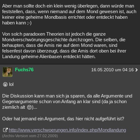
Aber man sollte doch ein klein wenig überlegen, dann würde man
Besucht
Teilgenommen
Alle
Neue
Geschlossen
feststellen, dass, wenn niemand auf dem Mond gewesen ist, auch
keiner eine geheime Mondbasis errichtet oder entdeckt haben
Lesenswert
Schlüsselwörter
haben kann ;-)
Von solch paradoxen Theorien ist jedoch die ganze
Mondverschwörungsgeschichte durchzogen. Die selben, die
behaupten, dass die Amis nie auf dem Mond waren, sind
felsenfest davon überzeugt, dass die Amis dort oben bei ihrer
Landung geheime Alienbasen entdeckt hätten.
Fuchs76
16.05.2010 um 04:16
lol
Die Diskussion kann man sich ja sparen, da alle Argumente und
Gegenargumente schon von Anfang an klar sind (da ja schon
ziemlich alt
)...
Oder hat jemand ein Argument, das hier nicht aufgeführt ist?
http://www.verschwoerungen.info/index.php/Mondlandung
(Archiv-Version vom 27.02.2009)