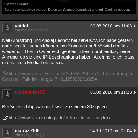
Externer Inhalt
Durch das Abspielen werden Daten an Youtube übermittelt und ggf. Cookies gesetzt.
voidol
06.08.2010 um 11:06
ehemaliges Mitglied
Neil Armstrong und Alexej Leonov bei servus.tv. Ich habe gestern
nur einen Teil sehen können, am Sonntag um 9.55 wird der Talk
wiederholt. Hier in Österreich geht ein Stream problemlos, keine
Ahnung, ob sie eine IP-Beschränkung haben. Auch hoffe ich, dass
sie es in die Mediathek geben.
http://www.servustv.com/cs/Satellite/Article/Neil-Armstrong-zu-
Gast-bei--Talk-im-Hangar-7--011259302918254
querdenkerSZ
06.08.2010 um 11:23
Bei Scienceblog war auch was zu seinem 80zigsten ........
http://www.scienceblogs.de/astrodicticum-simplex/
matraze106
14.10.2010 um 02:04
ehemaliges Mitglied