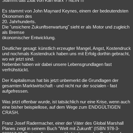
Stammt das Zitat von Karl Marx ? NEIN !!!
Es stammt von John Maynard Keynes, einem der bedeutendsten
Ökonomen des
20. Jahrhunderts.
Die "unsichere Zukunftserwartung" sieht er als Motor und zugleich
als Bremse
ökonomischer Entwicklung.
Deutlicher gesagt: künstlich erzeugter Mangel, Angst, Kostendruck
und nochmals Kostendruck haben uns mit Erfolg dorthin gebracht,
wo wir jetzt sind.
Nebenbei haben wir dabei unsere Lebensgrundlagen fast
verfrühstückt.
Der Kapitalismus hat bis jetzt unbemerkt die Grundlagen der
gesamten Marktwirtschaft - und nicht nur der sozialen - fast
aufgefressen.
Was jetzt offenbar wurde, ist tatsächlich nur eine Krise, wenn auch
eine bisher beispiellose, auf dem Wege zum ENDGÜLTIGEN
CRASH.
Franz Josef Radermacher, einer der Väter des Global Marshall
Planes zeigt in seinem Buch "Welt mit Zukunft" (ISBN 978-3-