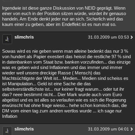
Irgendwie ist diese ganze Diskussion von NEID geprägt. Wenn
einer von euch in der Position sitzen würde, würdet ihr genauso
handeln. Am Ende denkt jeder nur an sich. Sicherlich wird das
kaum einer zu geben, aber im Endeffekt ist es nun mal so.
slimchris
31.03.2009 um 03:53
Sowas wird es nie geben wenn man alleine bedenkt das nur 3 %
von hundert als Papier exestiert das heisst die restliche 97 % sind
in datenbanken vom Staat bzw. banken vorzufinden... das einzige
was es geben wird sind Inflationen und das immer und immer
wieder weil unsere dreckige Rasse ( Mensch) das
Machtsüchtigste der Welt ist... Medien... Medien sind scheiss es
ist Manipulation... Geld ist eine Sache die das
selbstverständlichste ist... nur keiner fragt warum... oder tut ihr
das? neee bestimmt nicht... Dier Mark wurde auch vom Euro
abgelöst und es ist alles so verlaufen wie es sich die Regierung
erwünscht hat ohne frage wieso... hehe schon komisch das, die
DM vom einen tag zum andren wertlos wurde ... ich sage nur
Inflation
slimchris
31.03.2009 um 04:01