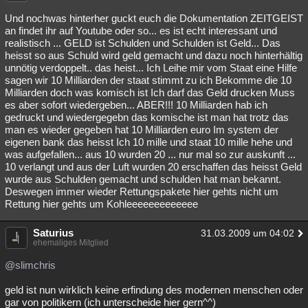
Und nochwas hinterher guckt euch die Dokumentation ZEITGEIST
an findet ihr auf Youtube oder so... es ist echt interessant und
realistisch ... GELD ist Schulden und Schulden ist Geld... Das
heisst so aus Schuld wird geld gemacht und dazu noch hinterhältig
unnötig verdoppelt.. das heist... Ich Leihe mir vom Staat eine Hilfe
sagen wir 10 Milliarden der staat stimmt zu ich Bekomme die 10
Milliarden doch was komisch ist Ich darf das Geld drucken Muss
es aber sofort wiedergeben... ABER!!! 10 Milliarden hab ich
gedruckt und wiedergegebn das komische ist man hat trotz das
man es wieder gegeben hat 10 Milliarden euro Im system der
eigenen bank das heisst Ich 10 mille und staat 10 mille hehe und
was aufgefallen... aus 10 wurden 20 ... nur mal so zur auskunft ...
10 verlangt und aus der Luft wurden 20 erschaffen das heisst Geld
wurde aus Schulden gemacht und schulden hat man bekannt.
Deswegen immer wieder Rettungspakete hier gehts nicht um
Rettung hier gehts um Kohleeeeeeeeeeeee
Saturius
31.03.2009 um 04:02
ehemaliges Mitglied
@slimchris
geld ist nun wirklich keine erfindung des modernen menschen oder
gar von politikern (ich unterscheide hier gern^^)