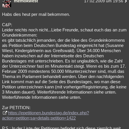
memokwest
17.02.2009 um 19:56
Besucht
Teilgenommen
Alle
Neue
Geschlossen
Habs dies heut per mail bekommen.
Lesenswert
Schlüsselwörter
C&P:
Leider reichts noch nicht...Liebe Freunde, schaut euch das an zum
Grundeinkommen:
es gibt tatsächlich jemanden, der die Idee des Grundeinkommens
als Petition beim Deutschen Bundestag eingereicht hat (Susanne
Wiest, Kindergärtnerin aus Greifswald). Über 34.000 Menschen
haben inzwischen auf der Internetseite des Deutschen
Bundestages mit unterschrieben. Es ist unglaublich, wie die Zahl
der Unterzeichner fast im Minutentakt steigt. Wenn es bis zum 17.
Februar 2009 mindestens 50.000 Mitunterzeichner sind, muß das
Thema im Parlament behandelt werden. Über den nachfolgenden
Link kommt man auf die Seite des Bundestages, wo man diese
Petition unterzeichnen kann (mit vorherigerRegistrierung, die keine
3 Minuten dauert). Weiterführende Informationen siehe unten.
Weiterführende Informationen siehe unten.
Zur PETITION:
https://epetitionen.bundestag.de/index.php?
action=petition;sa=details;petition=1422
P.S.: In der Liste der Petitionen befindet sich diese ziemlich weit