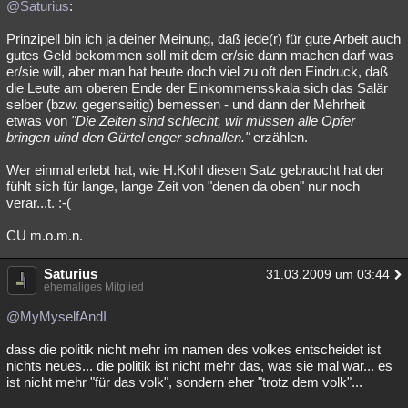
@Saturius
:
Prinzipell bin ich ja deiner Meinung, daß jede(r) für gute Arbeit auch
gutes Geld bekommen soll mit dem er/sie dann machen darf was
er/sie will, aber man hat heute doch viel zu oft den Eindruck, daß
die Leute am oberen Ende der Einkommensskala sich das Salär
selber (bzw. gegenseitig) bemessen - und dann der Mehrheit
etwas von
"Die Zeiten sind schlecht, wir müssen alle Opfer
bringen uind den Gürtel enger schnallen."
erzählen.
Wer einmal erlebt hat, wie H.Kohl diesen Satz gebraucht hat der
fühlt sich für lange, lange Zeit von "denen da oben" nur noch
verar...t. :-(
CU m.o.m.n.
Saturius
31.03.2009 um 03:44
ehemaliges Mitglied
@MyMyselfAndI
dass die politik nicht mehr im namen des volkes entscheidet ist
nichts neues... die politik ist nicht mehr das, was sie mal war... es
ist nicht mehr "für das volk", sondern eher "trotz dem volk"...