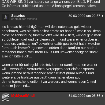
DAS WIR SIND ) zu haben, so lange wir uns von BILD, RTL und
Co informiert fühlen und unseren Alkoholpegel konstant halten.
Saturius
30.03.2009 um 22:57
ehemaliges Mitglied
les ich das hier richtig? man will den leuten das geld wieder
abnehmen, was sie sich selbst erarbeitet haben? wohin soll denn
diese beschneidung führen? jetzt wird diskutiert, wieviel geld man
zurücklegen darf und verdienen darf... und wenn einer drüber is,
muss ers zurüczahlen? obwohl er dafür gearbeitet hat in welcher
form auch immer? irgendwann dürfen dann familien nur noch 1
fernseher haben, weil mehr luxus und umweltschädigend sind?...
also ich bitte euch...
wenn einer für sein geld arbeitet, kann er damit machen was er
will... versaufen, verrauchen, verpoppen oder einfach sparen...
wenn jemand herausragende arbeit leistet (firma aufbaut und
weitere arbeitsplätze ausbaut) dann hat er eben auch
dementsprechend entlohnt zu werden. und wenns eben 1 mrd
euro im jahr sind...
MyMyselfAndI
31.03.2009 um 03:36