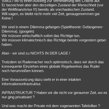
938017-86-9) einen Ausweg zur Verhinderung des Crashs auf.
Er bezeichnet aber den derzeitigen Zustand der Menschheit (vor
der Weltfinanzkrise !!!) bereits als vorchaotischen Zustand.
Will sagen, es bleibt nicht mehr viel Zeit, genaugenommen gar
Keine !
Wir sind in einem Dilemma gefangen (Spieltheorie: Gefangenen-
Dilemma). (googeln)
Wir müssen wirtschaftlich sofort das Richtige tun.
Wir müssen klimatechnisch das Richtige bereits vorgestern getan
haben.
Aber - wir sind zu NICHTS IN DER LAGE !
Trotzdem ist Rademacher noch optimistisch, dass wir durch das
konsequente Einziehen eines globale Regelwerkes das Ruder
noch herumreißen können.
Eine Voraussetzung dazu sieht er in einer intakten
Informationsinfrastruktur.
INFRASTRUKTUR ? Haben wir die nicht vor geraumer Zeit, wo es
nur ging privatisiert ?
Und was macht der Private mit dem sogenannten Tafelsilber ?