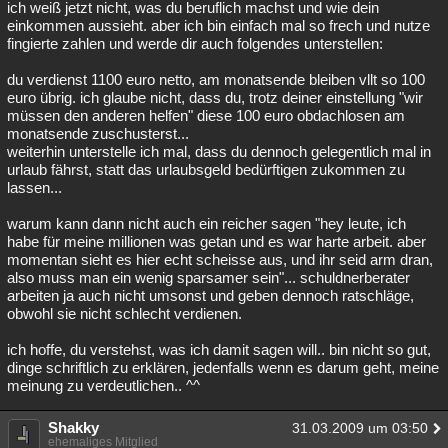
ich weiß jetzt nicht, was du beruflich machst und wie dein
einkommen aussieht. aber ich bin einfach mal so frech und nutze
fingierte zahlen und werde dir auch folgendes unterstellen:
du verdienst 1100 euro netto, am monatsende bleiben vllt so 100
euro übrig. ich glaube nicht, dass du, trotz deiner einstellung "wir
müssen den anderen helfen" diese 100 euro obdachlosen am
monatsende zuschusterst...
weiterhin unterstelle ich mal, dass du dennoch gelegentlich mal in
urlaub fährst, statt das urlaubsgeld bedürftigen zukommen zu
lassen...
warum kann dann nicht auch ein reicher sagen "hey leute, ich
habe für meine millionen was getan und es war harte arbeit. aber
momentan sieht es hier echt scheisse aus, und ihr seid arm dran,
also muss man ein wenig sparsamer sein"... schuldnerberater
arbeiten ja auch nicht umsonst und geben dennoch ratschläge,
obwohl sie nicht schlecht verdienen.
ich hoffe, du verstehst, was ich damit sagen will.. bin nicht so gut,
dinge schriftlich zu erklären, jedenfalls wenn es darum geht, meine
meinung zu verdeutlichen.. ^^
Shakky
31.03.2009 um 03:50
ehemaliges Mitglied