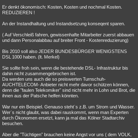
Er denkt ökonomisch: Kosten, Kosten und nochmal Kosten.
REDUZIEREN !
An der Instandhaltung und Instandsetzung konseqent sparen.
( Auf Verschleiß fahren, gewissenhafte Mitarbeiter zuerst abbauen
und dann Personalabbau auf breiter Front - Kostenreduzierung)
Bis 2010 soll also JEDER BUNDESBÜRGER WENIGSTENS
DSL 1000 haben. (lt. Merkel)
Sie sollte froh sein, wenn die bestehende DSL- Infrastruktur bis
dahin nicht zusammengebrochen ist.
Da werden uns auch die so preiswerten Turnschuh-
AUCHTELECOM- Anbieter nicht mehr davor schützen können,
denn die "faulen Telekomiker" sind nicht mehr in Lohn und Brot, die
ihnen aus der Patsche helfen könnten.
War nur ein Beispiel. Genauso steht`s z.B. um Strom und Wasser.
Wer´s nicht glaubt, was dabei rauskommt, wenn man Experten
durch Ökonomen ersetzt, kann ja mal das Kölner Stadtarchiv
besuchen.
Aber die "Tüchtigen" brauchen keine Angst vor uns ( dem VOLK,