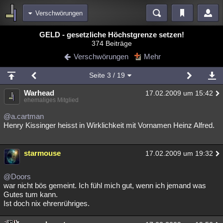
Verschwörungen
Bereiche
GELD - gesetzliche Höchstgrenze setzen!
374 Beiträge
Echtzeit
Diskussionen
Blogs
Videos
Statistiken
Verschwörungen
Mehr
Chat
Wiki
Neuigkeiten
2
Seite
3
/ 19
meine Rubriken
Warhead
17.02.2009 um 15:42
Menschen
Wissenschaft
Politik
Mystery
Kriminalfälle
ehemaliges Mitglied
Spiritualität
Verschwörungen
Technologie
Ufologie
@a.cartman
Henry Kissinger heisst in Wirklichkeit mit Vornamen Heinz Alfred.
Natur
Umfragen
Unterhaltung
weitere Rubriken
starmouse
17.02.2009 um 19:32
Philosophie
Träume
Orte
Esoterik
Literatur
@Doors
Astronomie
Helpdesk
Gruppen
Gaming
Filme
war nicht bös gemeint. Ich fühl mich gut, wenn ich jemand was
Gutes tum kann.
Ist doch nix ehrenrühriges.
Musik
Clash
Verbesserungen
Allmystery
English
Übersichten