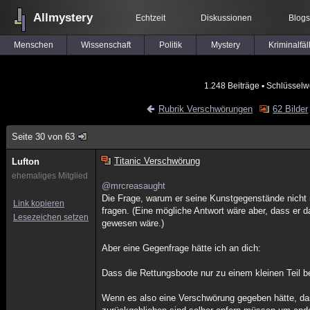
Allmystery
Echtzeit
Diskussionen
Blogs
Menschen
Wissenschaft
Politik
Mystery
Kriminalfäl
1.248 Beiträge
▪ Schlüsselw
Rubrik Verschwörungen
62 Bilder
Seite 30 von 63
Titanic Verschwörung
Lufton
ehemaliges Mitglied
@mrcreasaught
Die Frage, warum er seine Kunstgegenstände nicht m
Link kopieren
fragen. (Eine mögliche Antwort wäre aber, dass er d
Lesezeichen setzen
gewesen wäre.)
Aber eine Gegenfrage hätte ich an dich:
Dass die Rettungsboote nur zu einem kleinen Teil bef
Wenn es also eine Verschwörung gegeben hätte, dass