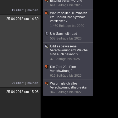
Estonia Verschwörung
641 Beiträge bis 2025
1x zitiert
melden
Warum sollten Illuminaten
etc. überall ihre Symbole
25.04.2012 um 14:39
verstecken?
1.460 Beiträge bis 2020
Ufo-Sammelthread
508 Beiträge bis 2026
Gibt es bewiesene
Verschwörungen? Welche
sind euch bekannt?
37 Beiträge bis 2025
Die Zahl 23 - Eine
Verschwörung?
619 Beiträge bis 2025
2x zitiert
melden
Warum gleich alles
Verschwörungstheoretiker
25.04.2012 um 15:06
347 Beiträge bis 2022