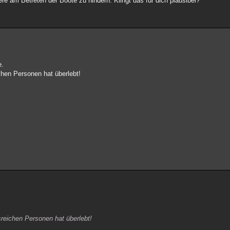
e am Betreten der Boote zu hindern. Klingt das für dich plausibel?
e.
ichen Personen hat überlebt!
ssreichen Personen hat überlebt!