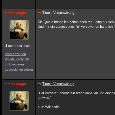
Titanic Verschwörung
mrcreasaught
Die Quelle bringe ich schon noch ran - ging nur schl
Und mir ein vergessenes "n" vorzuwerfen halte ich f
dabei seit 2004
Profil anzeigen
Private Nachricht
Link kopieren
Lesezeichen setzen
Titanic Verschwörung
mrcreasaught
"Der vordere Schornstein brach dabei ab und ersch
aufwies."
aus: Wikipedia