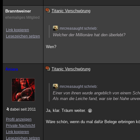
Titanic Verschwörung
Branntweiner
ehemaliges Mitglied
mrcreasaught schrieb:
Link kopieren
Welcher der Millionäre hat den überlebt?
Lesezeichen setzen
Wen?
Titanic Verschwörung
Aniara
mrcreasaught schrieb:
Einer von ihnen wurde angeblich von einem Sch
Als man die Leiche fand, war sie bei Nahe unver
dabei seit 2011
Ja, klar. Träum weiter.
Profil anzeigen
Wäre schön, wenn du mal dafür Belege erbringen k
Private Nachricht
Link kopieren
Lesezeichen setzen