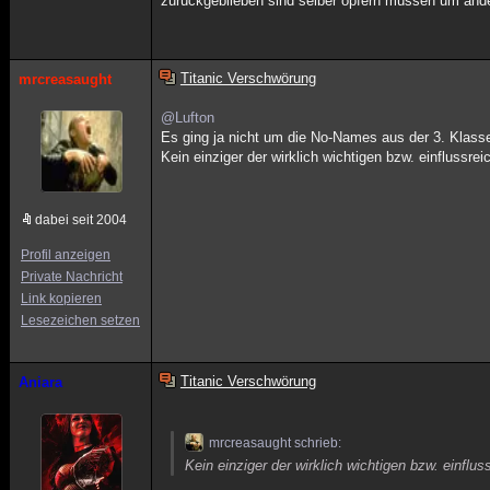
zurückgeblieben sind selber opfern müssen um ander
Titanic Verschwörung
mrcreasaught
@Lufton
Es ging ja nicht um die No-Names aus der 3. Klass
Kein einziger der wirklich wichtigen bzw. einflussre
dabei seit 2004
Profil anzeigen
Private Nachricht
Link kopieren
Lesezeichen setzen
Titanic Verschwörung
Aniara
mrcreasaught schrieb:
Kein einziger der wirklich wichtigen bzw. einflu