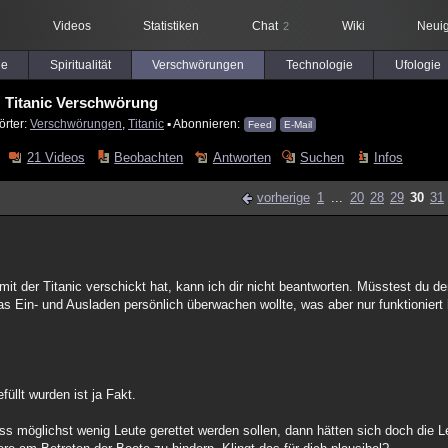
Videos
Statistiken
Chat
Wiki
Neuig
2
le
Spiritualität
Verschwörungen
Technologie
Ufologie
Titanic Verschwörung
örter:
Verschwörungen
,
Titanic
▪ Abonnieren:
Feed
E-Mail
21 Videos
Beobachten
Antworten
Suchen
Infos
vorherige
1
...
20
28
29
30
31
it der Titanic verschickt hat, kann ich dir nicht beantworten. Müsstest du d
as Ein- und Ausladen persönlich überwachen wollte, was aber nur funktioniert
üllt wurden ist ja Fakt.
 möglichst wenig Leute gerettet werden sollen, dann hätten sich doch die Le