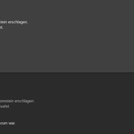
tein erschlagen.
rt.
ornstein erschlagen.
sehrt.
srum war.