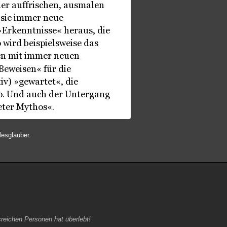
lesglauber.
ssreichen Personen hat überlebt!