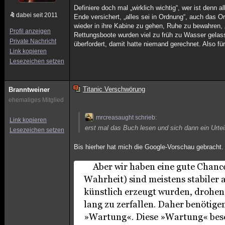
Definiere doch mal „wirklich wichtig“, wer ist den
dabei seit 2011
Ende versichert, „alles sei in Ordnung“, auch das O
wieder in ihre Kabine zu gehen, Ruhe zu bewahren, „
Profil anzeigen
Rettungsboote wurden viel zu früh zu Wasser gelasse
Private Nachricht
überfordert, damit hatte niemand gerechnet. Also fü
Link kopieren
Lesezeichen setzen
Titanic Verschwörung
Branntweiner
ehemaliges Mitglied
mrcreasaught schrieb:
Link kopieren
erst mal das Buch lesen und sich dann ein Urteil
Lesezeichen setzen
Bis hierher hat mich die Google-Vorschau gebracht.