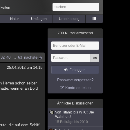
keiten
Natur
Umfragen
Unterhaltung
7
0
0
Nutzer anwesend
32
40
...
63
nächste
25.04.2012 um 14:15
Einloggen
Passwort vergessen?
en Herren schon selber
Konto erstellen
 hätte, wenn er an Bord
Ähnliche Diskussionen
Von Titanic bis WTC: Die
Wahrheit !
15 Beiträge bis 2010
ute, die auf dem Schiff