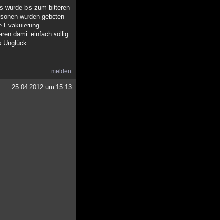
Es wurde bis zum bitteren
Personen wurden gebeten
he Evakuierung.
ren damit einfach völlig
s Unglück.
melden
25.04.2012 um 15:13