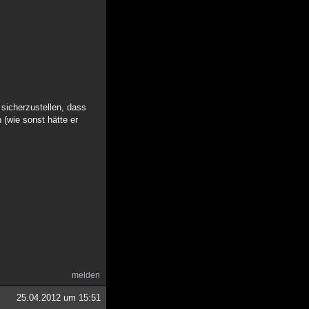
 sicherzustellen, dass
 (wie sonst hätte er
melden
25.04.2012 um 15:51