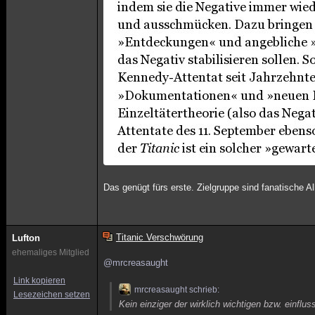
Das genügt fürs erste. Zielgruppe sind fanatische Al
Titanic Verschwörung
Lufton
ehemaliges Mitglied
@mrcreasaught
Link kopieren
mrcreasaught schrieb:
Lesezeichen setzen
Kein einziger der wirklich wichtigen bzw. einflu