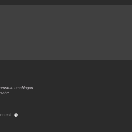
ornstein erschlagen.
sehrt.
önntest.