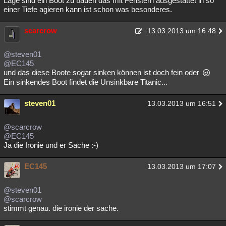
Lage sind ein Boot zu bauen das mit Fenstern ausgestattet in so
einer Tiefe agieren kann ist schon was besonderes.
Besucht
Teilgenommen
Alle
Neue
Geschlossen
scarcrow
Lesenswert
Schlüsselwörter
13.03.2013 um 16:48
@steven01
@EC145
und das diese Boote sogar sinken können ist doch fein oder
Ein sinkendes Boot findet die Unsinkbare Titanic...
steven01
13.03.2013 um 16:51
@scarcrow
@EC145
Ja die Ironie und er Sache :-)
EC145
13.03.2013 um 17:07
@steven01
@scarcrow
stimmt genau. die ironie der sache.