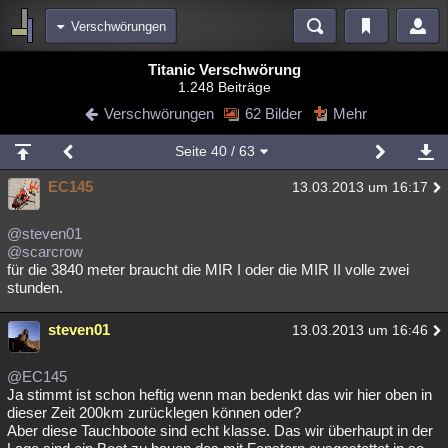
Verschwörungen
Bereiche
Titanic Verschwörung
1.248 Beiträge
Echtzeit
Diskussionen
Blogs
Videos
Statistiken
Verschwörungen
62 Bilder
Mehr
Chat
Wiki
Neuigkeiten
2
Seite
40
/ 63
meine Rubriken
EC145
13.03.2013 um 16:17
Menschen
Wissenschaft
Politik
Mystery
Kriminalfälle
Spiritualität
Verschwörungen
Technologie
Ufologie
@steven01
@scarcrow
für die 3840 meter braucht die MIR I oder die MIR II volle zwei
Natur
Umfragen
Unterhaltung
stunden.
weitere Rubriken
steven01
Philosophie
Träume
Orte
Esoterik
13.03.2013 um 16:46
Literatur
Astronomie
Helpdesk
Gruppen
Gaming
Filme
@EC145
Ja stimmt ist schon heftig wenn man bedenkt das wir hier oben in
Musik
Clash
Verbesserungen
Allmystery
English
dieser Zeit 200km zurücklegen können oder?
Aber diese Tauchboote sind echt klasse. Das wir überhaupt in der
Übersichten