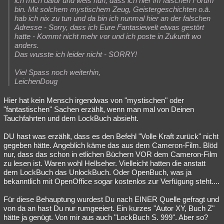
ich mich dafür und weis nun, dass ich hier im falschen Forum
bin. Mit solchem mystischem Zeug, Geistergeschichten o.ä.
hab ich nix zu tun und da bin ich nunmal hier an der falschen
Adresse - Sorry, dass ich Eure Fantasiewelt etwas gestört
hatte - Kommt nicht mehr vor und ich poste in Zukunft wo
anders.
Das wusste ich leider nicht - SORRY!
Viel Spass noch weiterhin,
LeichenDoug
Hier hat kein Mensch irgendwas von "mystischen" oder
"fantastischen" Sachen erzählt, wenn man mal von Deinen
Tauchfahrten und dem LockBuch absieht.
DU hast was erzählt, dass es den Befehl "Volle Kraft zurück" nicht
gegeben hätte. Angeblich käme das aus dem Cameron-Film. Blöd
nur, dass das schon in etlichen Büchern VOR dem Cameron-Film
zu lesen ist. Waren wohl Hellseher. Vielleicht hatten die anstatt
dem LockBuch das UnlockBuch. Oder OpenBuch, was ja
bekanntlich mit OpenOffice sogar kostenlos zur Verfügung steht....
Für diese Behauptung wurdest Du nach EINER Quelle gefragt und
von da an hast Du nur rumgeeiert. Ein kurzes "Autor XY, Buch Z"
hätte ja genügt. Von mir aus auch "LockBuch S. 999". Aber so?