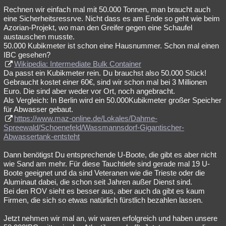
Rechnen wir einfach mal mit 50.000 Tonnen, man braucht auch
eine Sicherheitsressrve. Nicht dass es am Ende so geht wie beim
Azorian-Projekt, wo man den Greifer gegen eine Schaufel
austauschen musste.
50.000 Kubikmeter ist schon eine Hausnummer. Schon mal einen
IBC gesehen?
Wikipedia: Intermediate Bulk Container
Da passt ein Kubikmeter rein. Du brauchst also 50.000 Stück!
Gebraucht kostet einer 60€, sind wir schon mal bei 3 Millionen
Euro. Die sind aber weder vor Ort, noch angebracht.
Als Vergleich: In Berlin wird ein 50.000Kubikmeter großer Speicher
für Abwasser gebaut.
https://www.maz-online.de/Lokales/Dahme-
Spreewald/Schoenefeld/Wassmannsdorf-Gigantischer-
Abwassertank-entsteht
Dann benötigst Du entsprechende U-Boote, die gibt es aber nicht
wie Sand am mehr. Für diese Tauchtiefe sind gerade mal 19 U-
Boote geeignet und da sind Veteranen wie die Trieste oder die
Aluminaut dabei, die schon seit Jahren außer Dienst sind.
Bei den ROV sieht es besser aus, aber auch da gibt es kaum
Firmen, die sich so etwas natürlich fürstlich bezahlen lassen.
Jetzt nehmen wir mal an, wir waren erfolgreich und haben unsere