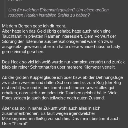
Und für welchen Erkenntnisgewinn? Um einen großen,
rostigen Haufen instabilen Stahls zu haben?
Mit dem Bergen gebe ich dir recht.
Aber hätte ich das Geld übrig gehabt, hätte auch mich eine
Tauchfahrt im privaten Rahmen interessiert. Dem Vorwurf der
Störung der Totenruhe aus Sensationsgeilheit wäre ich zwar
ausgesetzt gewesen, aber ich hätte diese wunderhübsche Lady
gerne einmal gesehen.
Das Heck so viel ich weiß wurde nur komplett zerstört und zurück
blieb ein reiner Schrotthaufen über mehrere Kilometer verteilt.
Ab der großen Kuppel glaube ich oder bzw. ab der Dehnungsfuge
zwischen zweiten und dritten Schornstein bis zum Bug (der Bug
erst recht) war und ist bestimmt noch immer soweit alles gut
erhalten, dass sich zumindest ein Tauchen gelohnt hätte. Viele
Fotos zeigen ja auch den teilweise noch guten Zustand.
Aber das soll in naher Zukunft wohl auch alles in sich
zusammenbrechen. Es fault wegen irgendwelcher
Mikroorganismen fleißig vor sich hin. Das meint bestimmt auch
User "Pierrot".