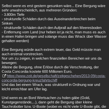
Selbst wenn es erst gestern gesunken wäre... Eine Bergung wäre
sehr unwahrscheinlich, aus mehreren Gründen:
- 3.800m Tiefe
- strukturelle Schäden durch das Auseinanderbrechen beim
Sinken
- strukturelle Schäden durch den Aufprall auf den Meeresboden
- Entfernung vom Land (nur heben ist ja nicht, man muss es auch
in einen Hafen bringen und solange muss das Wrack über Wasser
gehalten werden)
Eine Bergung würde auch extrem teuer, das Geld müsste man
auch erstmal vorstrecken.
Nur um zu zeigen, in welchen finanziellen Bereichen wir uns da
bewegen:
Alleine die Bergung, ohne Erlöse durch die Verschrottung, der
Costa Concordia kostete 600 Millionen Euro.
https://www.zeit.de/gesellschaft/zeitgeschehen/2013-09/costa-
concordia-bergung-kreuzfahrtschiff
Und das bei einem Wrack, was strukturell in Ordnung war und
leicht erreichbar am Ufer lag.
Und wenn es an Bord Wertsachen zu holen gäbe (Gold,
Kunstgegenstände,...), dann geht die Bergung über kleine
Tauchrobotter bzw. U-Boote (wobei es nicht viele U-Boote gibt, die