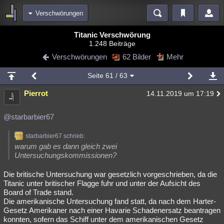
Verschwörungen
Bereiche
Titanic Verschwörung
1.248 Beiträge
Echtzeit
Diskussionen
Blogs
Videos
Statistiken
Verschwörungen
62 Bilder
Mehr
Chat
Wiki
Neuigkeiten
3
Seite
61
/ 63
meine Rubriken
Pierrot
14.11.2019 um 17:19
Menschen
Wissenschaft
Politik
Mystery
Kriminalfälle
Spiritualität
Verschwörungen
Technologie
Ufologie
@starbarbier67
Natur
Umfragen
Unterhaltung
starbarbier67 schrieb:
warum gab es dann gleich zwei
weitere Rubriken
Untersuchungskommissionen?
Philosophie
Träume
Orte
Esoterik
Literatur
Die britische Untersuchung war gesetzlich vorgeschrieben, da die
Titanic unter britischer Flagge fuhr und unter der Aufsicht des
Astronomie
Helpdesk
Gruppen
Gaming
Filme
Board of Trade stand.
Die amerikanische Untersuchung fand statt, da nach dem Harter-
Musik
Clash
Verbesserungen
Allmystery
English
Gesetz Amerikaner nach einer Havarie Schadenersatz beantragen
konnten, sofern das Schiff unter dem amerikanischen Gesetz
Übersichten