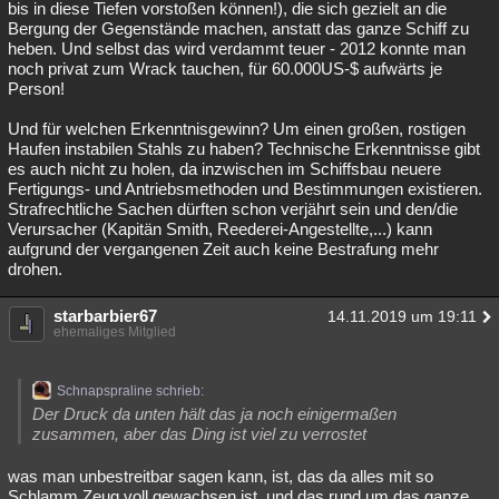
bis in diese Tiefen vorstoßen können!), die sich gezielt an die
Bergung der Gegenstände machen, anstatt das ganze Schiff zu
heben. Und selbst das wird verdammt teuer - 2012 konnte man
noch privat zum Wrack tauchen, für 60.000US-$ aufwärts je
Person!
Und für welchen Erkenntnisgewinn? Um einen großen, rostigen
Haufen instabilen Stahls zu haben? Technische Erkenntnisse gibt
es auch nicht zu holen, da inzwischen im Schiffsbau neuere
Fertigungs- und Antriebsmethoden und Bestimmungen existieren.
Strafrechtliche Sachen dürften schon verjährt sein und den/die
Verursacher (Kapitän Smith, Reederei-Angestellte,...) kann
aufgrund der vergangenen Zeit auch keine Bestrafung mehr
drohen.
starbarbier67
14.11.2019 um 19:11
ehemaliges Mitglied
Schnapspraline schrieb:
Der Druck da unten hält das ja noch einigermaßen
zusammen, aber das Ding ist viel zu verrostet
was man unbestreitbar sagen kann, ist, das da alles mit so
Schlamm Zeug voll gewachsen ist, und das rund um das ganze