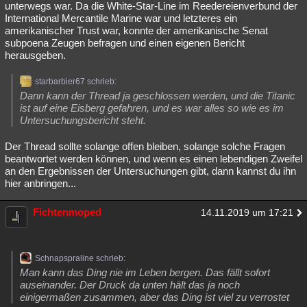
unterwegs war. Da die White-Star-Line im Reedereienverbund der
Besucht
Teilgenommen
Alle
Neue
Geschlossen
International Mercantile Marine war und letzteres ein
amerikanischer Trust war, konnte der amerikanische Senat
Lesenswert
Schlüsselwörter
subpoena Zeugen befragen und einen eigenen Bericht
herausgeben.
starbarbier67 schrieb:
Dann kann der Thread ja geschlossen werden, und die Titanic
ist auf eine Eisberg gefahren, und es war alles so wie es im
Untersuchungsbericht steht.
Der Thread sollte solange offen bleiben, solange solche Fragen
beantwortet werden können, und wenn es einen lebendigen Zweifel
an den Ergebnissen der Untersuchungen gibt, dann kannst du ihn
hier anbringen...
Fichtenmoped
14.11.2019 um 17:21
Schnapspraline schrieb:
Man kann das Ding nie im Leben bergen. Das fällt sofort
auseinander. Der Druck da unten hält das ja noch
einigermaßen zusammen, aber das Ding ist viel zu verrostet