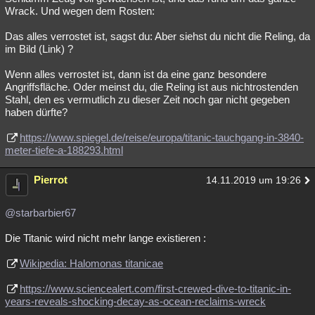
Wrack. Und wegen dem Rosten:
Das alles verrostet ist, sagst du: Aber siehst du nicht die Reling, da
im Bild (Link) ?
Wenn alles verrostet ist, dann ist da eine ganz besondere
Angriffsfläche. Oder meinst du, die Reling ist aus nichtrostenden
Stahl, den es vermutlich zu dieser Zeit noch gar nicht gegeben
haben dürfte?
https://www.spiegel.de/reise/europa/titanic-tauchgang-in-3840-
meter-tiefe-a-188293.html
Pierrot
14.11.2019 um 19:26
@starbarbier67
Die Titanic wird nicht mehr lange existieren :
Wikipedia: Halomonas titanicae
https://www.sciencealert.com/first-crewed-dive-to-titanic-in-
years-reveals-shocking-decay-as-ocean-reclaims-wreck