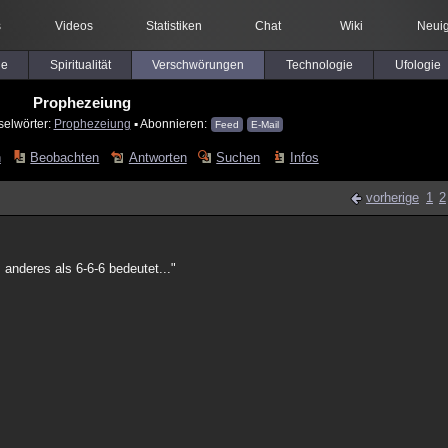
s
Videos
Statistiken
Chat
Wiki
Neuig
le
Spiritualität
Verschwörungen
Technologie
Ufologie
Prophezeiung
selwörter:
Prophezeiung
▪ Abonnieren:
Feed
E-Mail
n
Beobachten
Antworten
Suchen
Infos
vorherige
1
2
anderes als 6-6-6 bedeutet..."