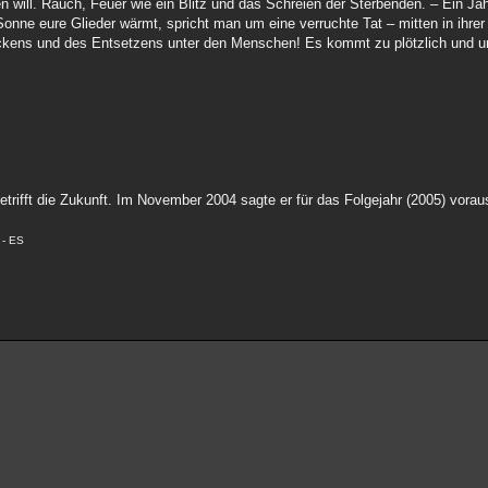
 will. Rauch, Feuer wie ein Blitz und das Schreien der Sterbenden. – Ein Jah
Sonne eure Glieder wärmt, spricht man um eine verruchte Tat – mitten in ihre
eckens und des Entsetzens unter den Menschen! Es kommt zu plötzlich und u
rifft die Zukunft. Im November 2004 sagte er für das Folgejahr (2005) vorau
 - ES