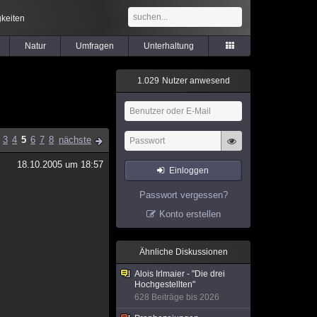
keiten
Natur
Umfragen
Unterhaltung
1
.
0
2
9
Nutzer anwesend
3
4
5
6
7
8
nächste
18.10.2005 um 18:57
Einloggen
Passwort vergessen?
Konto erstellen
Ähnliche Diskussionen
Alois Irlmaier - "Die drei
Hochgestellten"
628 Beiträge bis 2026