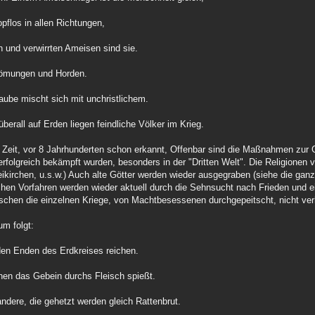
pflos in allen Richtungen,
en und verwirrten Ameisen sind sie.
trömungen und Horden.
laube mischt sich mit unchristlichem.
berall auf Erden liegen feindliche Völker im Krieg.
 Zeit, vor 8 Jahrhunderten schon erkannt, Offenbar sind die Maßnahmen zur 
 erfolgreich bekämpft wurden, besonders in der "Dritten Welt". Die Religione
irchen, u.s.w.) Auch alte Götter werden wieder ausgegraben (siehe die gan
hen Vorfahren werden wieder aktuell durch die Sehnsucht nach Frieden und e
chen die einzelnen Kriege, von Machtbesessenen durchgepeitscht, nicht ver
um folgt:
en Enden des Erdkreises reichen.
nen das Gebein durchs Fleisch spießt.
ndere, die gehetzt werden gleich Rattenbrut.