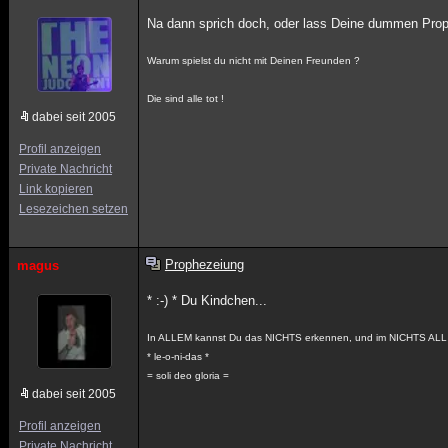
Na dann sprich doch, oder lass Deine dummen Prop
Warum spielst du nicht mit Deinen Freunden ?
Die sind alle tot !
dabei seit 2005
Profil anzeigen
Private Nachricht
Link kopieren
Lesezeichen setzen
Prophezeiung
magus
* :-) * Du Kindchen...
In ALLEM kannst Du das NICHTS erkennen, und im NICHTS ALL
* le-o-ni-das *
= soli deo gloria =
dabei seit 2005
Profil anzeigen
Private Nachricht