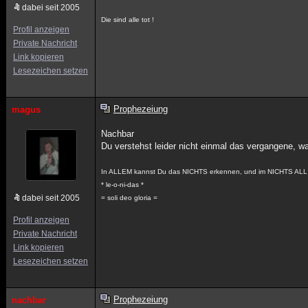
dabei seit 2005
Die sind alle tot !
Profil anzeigen
Private Nachricht
Link kopieren
Lesezeichen setzen
Prophezeiung
magus
Nachbar
Du verstehst leider nicht einmal das vergangene, wa
In ALLEM kannst Du das NICHTS erkennen, und im NICHTS ALL
* le-o-ni-das *
dabei seit 2005
= soli deo gloria =
Profil anzeigen
Private Nachricht
Link kopieren
Lesezeichen setzen
Prophezeiung
nachbar