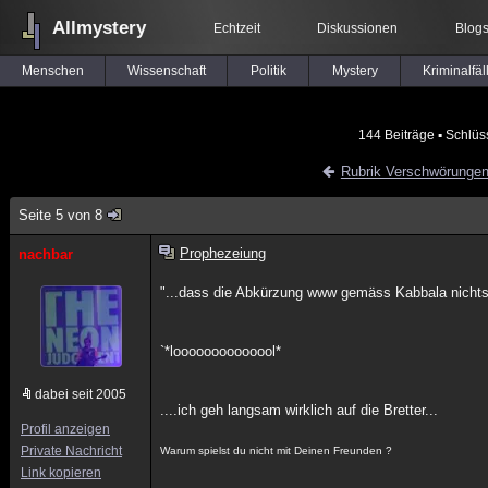
Allmystery
Echtzeit
Diskussionen
Blog
Menschen
Wissenschaft
Politik
Mystery
Kriminalfäl
144 Beiträge
▪ Schlüs
Rubrik Verschwörunge
Seite 5 von 8
Prophezeiung
nachbar
"...dass die Abkürzung www gemäss Kabbala nichts 
`*loooooooooooool*
dabei seit 2005
....ich geh langsam wirklich auf die Bretter...
Profil anzeigen
Private Nachricht
Warum spielst du nicht mit Deinen Freunden ?
Link kopieren