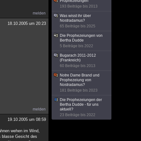
Prophezeiungen
193 Beiträge bis 2013
melden
Was wisst ihr über
Nostradamus?
18.10.2005 um 20:23
65 Beiträge bis 2025
Die Prophezeiungen von
Bertha Dudde
5 Beiträge bis 2022
Bugarach 2011-2012
(Frankreich)
60 Beiträge bis 2013
Notre Dame Brand und
Prophezeiung von
Nostradamus?
181 Beiträge bis 2023
Die Prophezeiungen der
Bertha Dudde - für uns
melden
aktuell?
23 Beiträge bis 2022
19.10.2005 um 08:59
Fahnen wehen im Wind,
s blasse Gesicht des