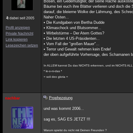
Bösen, ein Gedemütigter, der seine Rache auskosten
Bäume bei euch ihre Blätter verlieren und doch die 
darauf, die bleierne Wolke der Lähmung, des Schr
Naher Osten...
dabei seit 2005
• Die Kundgaben von Bertha Dudde
Profil anzeigen
• Klimaschock und Blutsommer...
• Wirbelstürme – Der Atem Gottes?
Private Nachricht
• Die letzten 4 US-Präsidenten...
Link kopieren
• Vom Fall der "großen Mauer"...
Lesezeichen setzen
• Terror und Gewalt nehmen kein Ende!
der oben aufgeführte Vorhersage, des Schamanen bet
In ALLEM kannst Du das NICHTS erkennen, und im NICHTS ALL
* le-o-ni-das *
= soli deo gloria =
Prophezeiung
nachbar
und was kommt 2006...
sag es, SAG ES JETZT !!!
Warum spielst du nicht mit Deinen Freunden ?