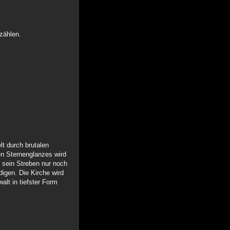
zählen.
lt durch brutalen
en Sternenglanzes wird
 sein Streben nur noch
igen. Die Kirche wird
lt in tiefster Form