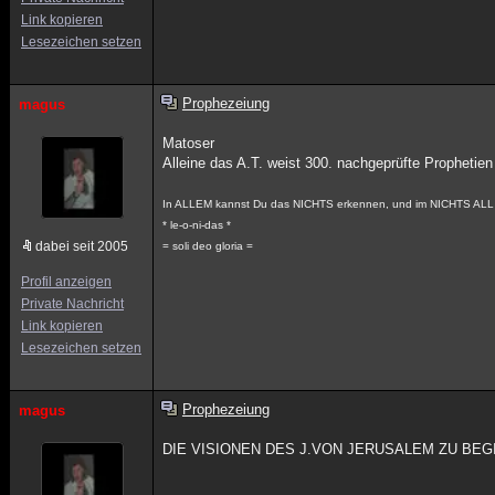
Link kopieren
Lesezeichen setzen
Prophezeiung
magus
Matoser
Alleine das A.T. weist 300. nachgeprüfte Prophetien
In ALLEM kannst Du das NICHTS erkennen, und im NICHTS ALL
* le-o-ni-das *
dabei seit 2005
= soli deo gloria =
Profil anzeigen
Private Nachricht
Link kopieren
Lesezeichen setzen
Prophezeiung
magus
DIE VISIONEN DES J.VON JERUSALEM ZU BE