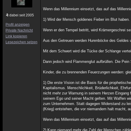
Wenn das Millennium einsetzt, das auf das Millenni
dabei seit 2005
1) Wird der Mensch goldenes Fieber im Blut haben
Profil anzeigen
Wenn er den Tempel betritt, wird Krämergeschrei se
Private Nachricht
Link kopieren
Aus den Getreuen werden Hurenböcke des Geldes 
Lesezeichen setzen
Mit dem Schwert wird die Tücke der Schlange vertei
Dann jedoch wird Flammenglut aufbrüllen. Die Pein
Kinder, die zu brennenden Feuerzungen werden: gle
1) Die erste Vision ist die Basis für die propheti
Kapitalismus. Menschlichkeit, Brüderlichkeit, Ehrf
nicht mehr zur Warnung in seinem Herzen Eingang fi
seinem Ego und seiner Macht gelten. Mit Waffen wir
zum Unternehmen. Statt dagegen Widerstand zu leis
(Krieg) entstehen, die vor niemandem halt macht, 
Wenn das Millennium einsetzt, das auf das Millenni
2) Kann niemand mehr die Zahl der Menschen zähle