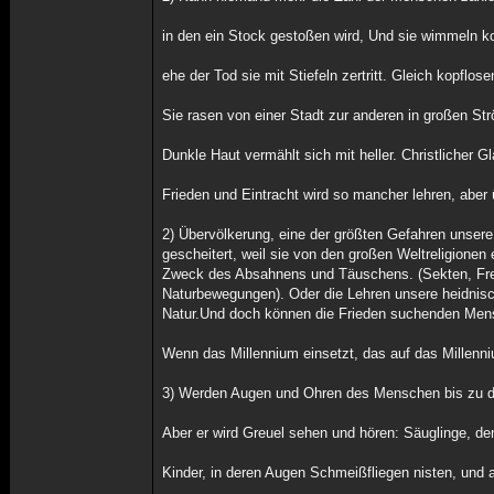
in den ein Stock gestoßen wird, Und sie wimmeln ko
ehe der Tod sie mit Stiefeln zertritt. Gleich kopflos
Sie rasen von einer Stadt zur anderen in großen S
Dunkle Haut vermählt sich mit heller. Christlicher G
Frieden und Eintracht wird so mancher lehren, aber ü
2) Übervölkerung, eine der größten Gefahren unsere
gescheitert, weil sie von den großen Weltreligionen
Zweck des Absahnens und Täuschens. (Sekten, Freik
Naturbewegungen). Oder die Lehren unsere heidnisc
Natur.Und doch können die Frieden suchenden Mens
Wenn das Millennium einsetzt, das auf das Millenni
3) Werden Augen und Ohren des Menschen bis zu d
Aber er wird Greuel sehen und hören: Säuglinge, de
Kinder, in deren Augen Schmeißfliegen nisten, und a