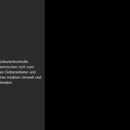
Geburtenkontrolle
n vermischen sich zum
zen Götteranbeter und
iner intakten Umwelt und
hindern.