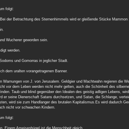
um folgt:
. Bei der Betrachtung des Sternenhimmels wird er gleißende Stücke Mammon 
in.
und Wucherer geworden sein.
digt werden.
 Sodoms und Gomorras in jeglicher Stadt.
ich dem uralten vorangetragenen Banner.
schen Warnungen von J. von Jerusalem. Geldgier und Machtwahn regieren die We
urcht vor dem Leben werden nicht mehr gelten, auch die Schönheit des silbern
nden. Taub und blind gegenüber den Idealen des geistig adligen Lebens, wird
d er seine Dienerschaft Satans durchsetzen, und Satan, die Schlange, verteid
ten, wird sie zum Handlanger des brutalen Kapitalismus.Es wird dadurch Gewa
auch nicht vor schwachen Kindern.
um folgt:
n. Einem Ameisenhügel ist die Menschheit gleich,