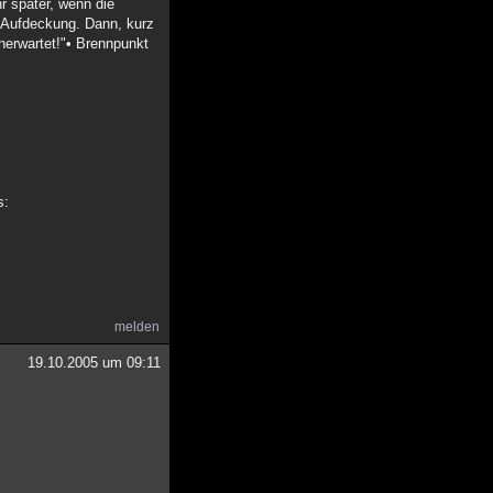
r später, wenn die
r Aufdeckung. Dann, kurz
nerwartet!"• Brennpunkt
s:
melden
19.10.2005 um 09:11