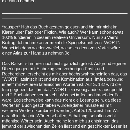
die Hand nehmen.
______________________________________________________
_________________
*räusper* Hab das Buch gestern gelesen und bin mir nicht im
Klaren über Fakt oder Fiktion. Wie auch? Wer kann schon etwas
100% fundieren in diesem relativen Universum. Nun zu Vain's
Beitrag. Ich nehme an er meint die Spiegelschrift von "WORT".
Wobei ich dann wieder zweifel, wieso es denn von Vorteil wäre
einen Atlas zur Hand zu nehmen 0o.
Das Rätsel ist immer noch nicht gänzlich gelöst. Aufgrund eigener
Überlegungen mit Einbezug von vorherigen Posts und
Recherchen, erscheint es mir aber höchstwahrscheinlich das, das
"WORT" lateinisch ist und eine Kombination aus "imfea oder/und
imaef" mit weiteren lateinischen Wörtern ist. Auf S. 182 wird die
Info gegeben das Tim das "WORT" ein wenig anders ausspricht
und 2 Buchstaben vertauscht. Was bei imfea und imaef der Fall
wäre. Logischerweise kann das nicht die Lösung sein, da diese
Wörter im Buch geschrieben wurden(daher müsste es mit
weiteren Wörtern kombiniert werden). Auf S.120 weist Tim Wit
daraufhin, das die Wörter schallen, Schaltung, schalten wohl
mächtige Wörter sein. Auch meine ich mich zu entsinnen, das
jemand der zwischen den Zeilen liest und ein geschickter Leser ist