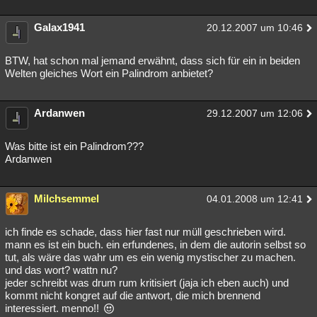
Besucht
Teilgenommen
Alle
Neue
Geschlossen
Galax1941
20.12.2007 um 10:46
Lesenswert
Schlüsselwörter
BTW, hat schon mal jemand erwähnt, dass sich für ein in beiden
Welten gleiches Wort ein Palindrom anbietet?
Ardanwen
29.12.2007 um 12:06
Was bitte ist ein Palindrom???
Ardanwen
Milchsemmel
04.01.2008 um 12:41
ich finde es schade, dass hier fast nur müll geschrieben wird.
mann es ist ein buch. ein erfundenes, in dem die autorin selbst so
tut, als wäre das wahr um es ein wenig mystischer zu machen.
und das wort? wattn nu?
jeder schreibt was drum rum kritisiert (jaja ich eben auch) und
kommt nicht kongret auf die antwort, die mich brennend
interessiert. menno!!