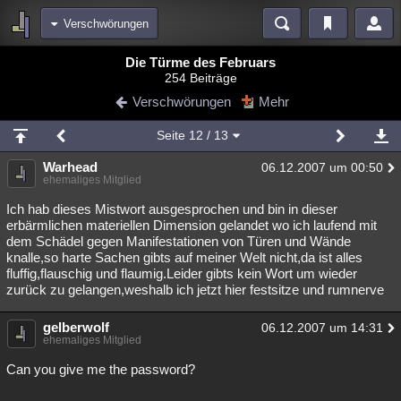
Verschwörungen
Bereiche
Die Türme des Februars
254 Beiträge
Echtzeit
Diskussionen
Blogs
Videos
Statistiken
Verschwörungen
Mehr
Chat
Wiki
Neuigkeiten
2
Seite
12
/ 13
meine Rubriken
Warhead
06.12.2007 um 00:50
Menschen
Wissenschaft
Politik
Mystery
Kriminalfälle
ehemaliges Mitglied
Spiritualität
Verschwörungen
Technologie
Ufologie
Ich hab dieses Mistwort ausgesprochen und bin in dieser
erbärmlichen materiellen Dimension gelandet wo ich laufend mit
dem Schädel gegen Manifestationen von Türen und Wände
Natur
Umfragen
Unterhaltung
knalle,so harte Sachen gibts auf meiner Welt nicht,da ist alles
weitere Rubriken
fluffig,flauschig und flaumig.Leider gibts kein Wort um wieder
zurück zu gelangen,weshalb ich jetzt hier festsitze und rumnerve
Philosophie
Träume
Orte
Esoterik
Literatur
gelberwolf
06.12.2007 um 14:31
Astronomie
Helpdesk
Gruppen
Gaming
Filme
ehemaliges Mitglied
Musik
Clash
Verbesserungen
Allmystery
English
Can you give me the password?
Übersichten