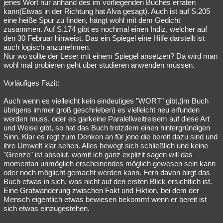
jenes Wort nur anhand des im vorliegenden Buches erraten
kann(Etwas in der Richtung hat Alva gesagt). Auch ist auf S.205
eine heiße Spur zu finden, hängt wohl mit dem Gedicht
zusammen. Auf S.174 gibt es nochmal einen Indiz, welcher auf
den 30 Februar hinweist. Das ein Spiegel eine Hilfe darstellt ist
auch logisch anzunehmen.
Nur wo sollte der Leser mit einem Spiegel ansetzen? Da wird man
wohl mal probieren geht über studieren anwenden müssen.
Vorläufiges Fazit:
Auch wenn es vielleicht kein eindeutiges "WORT" gibt,(im Buch
übrigens immer groß geschrieben) es vielleicht neu erfunden
werden muss, oder es garkeine Paralellweltreisem auf diese Art
und Weise gibt, so hat das Buch trotzdem einen hintergründigen
Sinn. Klar es regt zum Denken an für jene die bereit dazu sind und
ihre Umwelt klar sehen. Alles bewegt sich schließlich und keine
"Grenze" ist absolut, womit ich ganz explizit sagen will das
momentan unmöglich erscheinendes möglich gewesen sein kann
oder noch möglicht gemacht werden kann. Fern davon birgt das
Buch etwas in sich, was nicht auf den ersten Blick ersichtlich ist.
Eine Gratwanderung zwischen Fakt und Fiktion, bei dem der
Mensch eigentlich etwas bewiesen bekommt wenn er bereit ist
sich etwas einzugestehen.