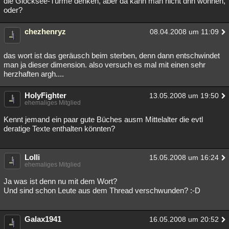
die Glocksee-Türme denken, aber da kann man nicht drin wohnen,
oder?
chezhenryz
08.04.2008 um 11:09
das wort ist das geräusch beim sterben, denn dann entschwindet
man ja dieser dimension. also versuch es mal mit einen sehr
herzhaften argh....
HolyFighter
13.05.2008 um 19:50
ehemaliges Mitglied
Kennt jemand ein paar gute Büches ausm Mittelalter die evtl
deratige Texte enthalten könnten?
Lolli
15.05.2008 um 16:24
ehemaliges Mitglied
Ja was ist denn nu mit dem Wort?
Und sind schon Leute aus dem Thread verschwunden? :-D
Galax1941
16.05.2008 um 20:52