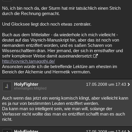
Nö, ich bin noch da, der Sturm hat mir tatsächlich einen Strich
durch die Rechnung gemacht.
Und Glocksee liegt doch noch etwas zentraler.
Buch aus dem Mittelalter - da wiederhole ich mich vielleicht -
deutet auf das Voynich-Manuskript hin, aber das ist noch von
niemandem entziffert worden, und es saßen Scharen von
Wissenschaftlern dran. Hier jemand, der sich in ernsthafter und
sehr komplexer Weise damit auseinandersetzt:
http://voynich.tamagothi.de/
Ansonsten würde ich die betreffende Lektüre am ehesten im
Bereich der Alchemie und Hermetik vermuten.
HolyFighter
17.05.2008 um 17:43
ehemaliges Mitglied
Auch wenn das jetzt ein wenig komisch klingt, aber vielleicht kann
es ja nur von bestimmten Leuten entziffert werden.
Da kann man so intelligent sein, wie man will, solange der
Verfasser nicht wollte das man es entziffert schafft man es auch
nicht.
HolyFighter
17.05.2008 um 17:44