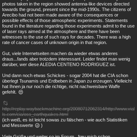
photos taken in the region showed antenna-like devices directed
towards the ground, present since the mid-1990s. The citizens of
Arecibo had not been made aware of the consequences or
possible effects of those atmospheric experiments. Statements
found in the literature regarding those experiments admit to the use
of laser rays aimed at the atmosphere and there have been
witnesses to the use of such rays for decades. There was a high
rate of cancer cases of unknown origin in that region.
Gut, viele Internetseiten machen da wieder etwas anderes
draus...fands aber trotzdem interessant. Leider findet man wenig
darüber, wer diese ALEDIA CENTENO RODRIGUEZ ist.
Und dann noch etwas Schickes - sogar 2004 hat die CIA schon
überlegt Tsunamis und Erdbeben in Japan zu erzeugen. Vielleicht
hat Ihnen ja nur noch die richtige, nicht nachweisbare Waffe
gefehlt.
http://replay.waybackmachine.org/20080712062314/http://www.vial
ls.com/cia/oss_earthquakes.html
(ich weiß, es ist leicht sowas zu fälschen - wie auch Statistiken
und Messwerte
)
Viele Grüße und weiter so im Forum...freu mich schon