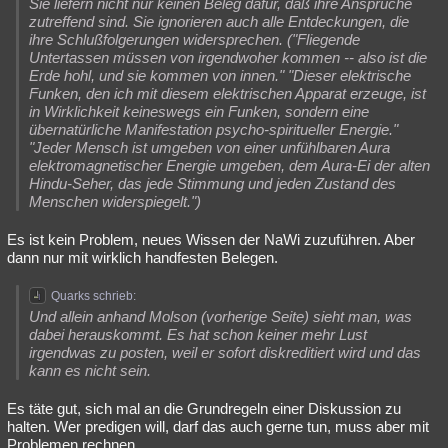
Sie liefern nicht nur keinen Beleg dafür, daß ihre Ansprüche
zutreffend sind. Sie ignorieren auch alle Entdeckungen, die
ihre Schlußfolgerungen widersprechen. ("Fliegende
Untertassen müssen von irgendwoher kommen -- also ist die
Erde hohl, und sie kommen von innen." "Dieser elektrische
Funken, den ich mit diesem elektrischen Apparat erzeuge, ist
in Wirklichkeit keineswegs ein Funken, sondern eine
übernatürliche Manifestation psycho-spiritueller Energie."
"Jeder Mensch ist umgeben von einer unfühlbaren Aura
elektromagnetischer Energie umgeben, dem Aura-Ei der alten
Hindu-Seher, das jede Stimmung und jeden Zustand des
Menschen widerspiegelt.")
Es ist kein Problem, neues Wissen der NaWi zuzuführen. Aber
dann nur mit wirklich handfesten Belegen.
Quarks schrieb:
Und allein anhand Molson (vorherige Seite) sieht man, was
dabei herauskommt. Es hat schon keiner mehr Lust
irgendwas zu posten, weil er sofort diskreditiert wird und das
kann es nicht sein.
Es täte gut, sich mal an die Grundregeln einer Diskussion zu
halten. Wer predigen will, darf das auch gerne tun, muss aber mit
Problemen rechnen.