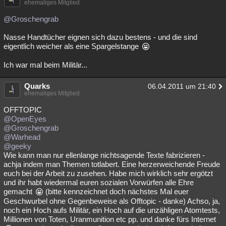
ehemaliges Mitglied
@Groschengrab
Nasse Handtücher eignen sich dazu bestens - und die sind
eigentlich weicher als eine Spargelstange
Ich war mal beim Militär...
Quarks
06.04.2011 um 21:40
ehemaliges Mitglied
OFFTOPIC
@OpenEyes
@Groschengrab
@Warhead
@geeky
Wie kann man nur ellenlange nichtsagende Texte fabrizieren -
achja indem man Themen totlabert. Eine herzerweichende Freude
euch bei der Arbeit zu zusehen. Habe mich wirklich sehr ergötzt
und ihr habt wiedermal euren sozialen Vorwürfen alle Ehre
gemacht
(bitte kennzeichnet doch nächstes Mal euer
Geschwurbel ohne Gegenbeweise als Offtopic - danke) Achso, ja,
noch ein Hoch aufs Militär, ein Hoch auf die unzähligen Atomtests,
Millionen von Toten, Uranmunition etc pp. und danke fürs Internet