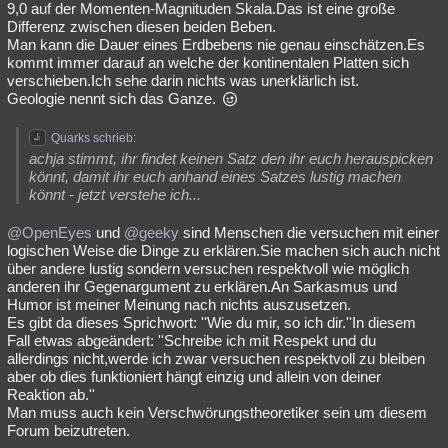
9,0 auf der Momenten-Magnituden Skala.Das ist eine große
Besucht
Teilgenommen
Alle
Neue
Geschlossen
Differenz zwischen diesen beiden Beben.
Man kann die Dauer eines Erdbebens nie genau einschätzen.Es
Lesenswert
Schlüsselwörter
kommt immer darauf an welche der kontinentalen Platten sich
verschieben.Ich sehe darin nichts was unerklärlich ist.
Geologie nennt sich das Ganze.
Quarks schrieb:
achja stimmt, ihr findet keinen Satz den ihr euch herauspicken
könnt, damit ihr euch anhand eines Satzes lustig machen
könnt - jetzt verstehe ich...
@OpenEyes
und
@geeky
sind Menschen die versuchen mit einer
logischen Weise die Dinge zu erklären.Sie machen sich auch nicht
über andere lustig sondern versuchen respektvoll wie möglich
anderen ihr Gegenargument zu erklären.An Sarkasmus und
Humor ist meiner Meinung nach nichts auszusetzen.
Es gibt da dieses Sprichwort: ''Wie du mir, so ich dir.''In diesem
Fall etwas abgeändert: ''Schreibe ich mit Respekt und du
allerdings nicht,werde ich zwar versuchen respektvoll zu bleiben
aber ob dies funktioniert hängt einzig und allein von deiner
Reaktion ab.''
Man muss auch kein Verschwörungstheoretiker sein um diesem
Forum beizutreten.