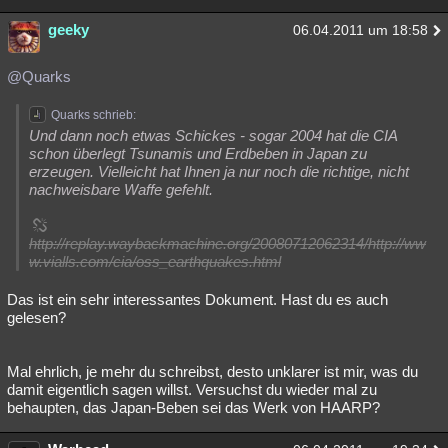
geeky
06.04.2011 um 18:58
@Quarks
Quarks schrieb:
Und dann noch etwas Schickes - sogar 2004 hat die CIA
schon überlegt Tsunamis und Erdbeben in Japan zu
erzeugen. Vielleicht hat Ihnen ja nur noch die richtige, nicht
nachweisbare Waffe gefehlt.
http://replay.waybackmachine.org/20080712062314/http://ww
w.vialls.com/cia/oss_earthquakes.html
Das ist ein sehr interessantes Dokument. Hast du es auch
gelesen?
Mal ehrlich, je mehr du schreibst, desto unklarer ist mir, was du
damit eigentlich sagen willst. Versuchst du wieder mal zu
behaupten, das Japan-Beben sei das Werk von HAARP?