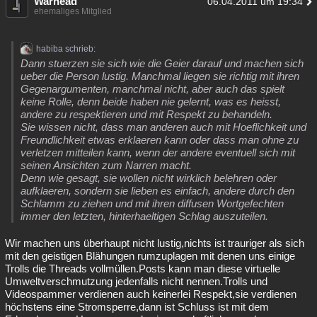
Warhead
06.04.2011 um 19:34
ehemaliges Mitglied
habiba schrieb:
Dann stuerzen sie sich wie die Geier darauf und machen sich
ueber die Person lustig. Manchmal liegen sie richtig mit ihren
Gegenargumenten, manchmal nicht, aber auch das spielt
keine Rolle, denn beide haben nie gelernt, was es heisst,
andere zu respektieren und mit Respekt zu behandeln.
Sie wissen nicht, dass man anderen auch mit Hoeflichkeit und
Freundlichkeit etwas erklaeren kann oder dass man ohne zu
verletzen mitteilen kann, wenn der andere eventuell sich mit
seinen Ansichten zum Narren macht.
Denn wie gesagt, sie wollen nicht wirklich belehren oder
aufklaeren, sondern sie lieben es einfach, andere durch den
Schlamm zu ziehen und mit ihren diffusen Wortgefechten
immer den letzten, hinterhaeltigen Schlag auszuteilen.
Wir machen uns überhaupt nicht lustig,nichts ist trauriger als sich
mit den geistigen Blähungen rumzuplagen mit denen uns einige
Trolls die Threads vollmüllen.Posts kann man diese virtuelle
Umweltverschmutzung jedenfalls nicht nennen.Trolls und
Videospammer verdienen auch keinerlei Respekt,sie verdienen
höchstens eine Stromsperre,dann ist Schluss ist mit dem