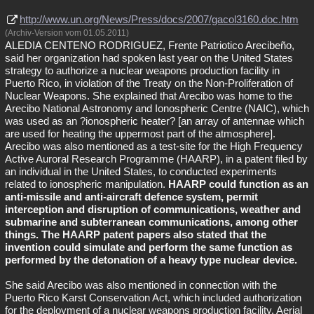
http://www.un.org/News/Press/docs/2007/gacol3160.doc.htm
(Archiv-Version vom 01.05.2011)
ALEDIA CENTENO RODRIGUEZ, Frente Patriotico Arecibeño,
said her organization had spoken last year on the United States
strategy to authorize a nuclear weapons production facility in
Puerto Rico, in violation of the Treaty on the Non-Proliferation of
Nuclear Weapons. She explained that Arecibo was home to the
Arecibo National Astronomy and Ionospheric Centre (NAIC), which
was used as an ?ionospheric heater? [an array of antennae which
are used for heating the uppermost part of the atmosphere].
Arecibo was also mentioned as a test-site for the High Frequency
Active Auroral Research Programme (HAARP), in a patent filed by
an individual in the United States, to conducted experiments
related to ionospheric manipulation.
HAARP could function as an
anti-missile and anti-aircraft defence system, permit
interception and disruption of communications, weather and
submarine and subterranean communications, among other
things. The HAARP patent papers also stated that the
invention could simulate and perform the same function as
performed by the detonation of a heavy type nuclear device.
She said Arecibo was also mentioned in connection with the
Puerto Rico Karst Conservation Act, which included authorization
for the deployment of a nuclear weapons production facility. Aerial