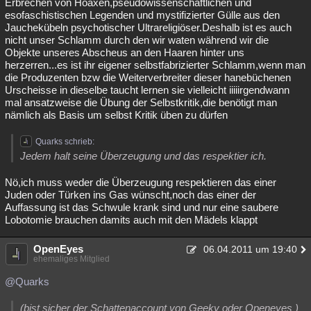
Erbrechen von Hoaxen,pseudowissenschaftlichen und
esofaschistischen Legenden und mystifizierter Gülle aus den
Jauchekübeln psychotischer Ultrareligiöser.Deshalb ist es auch
nicht unser Schlamm durch den wir waten während wir die
Objekte unseres Abscheus an den Haaren hinter uns
herzerren...es ist ihr eigener selbstfabrizierter Schlamm,wenn man
die Produzenten bzw die Weiterverbreiter dieser hanebüchenen
Urscheisse in dieselbe taucht lernen sie vielleicht iiiiirgendwann
mal ansatzweise die Übung der Selbstkritik,die benötigt man
nämlich als Basis um selbst Kritik üben zu dürfen
Quarks schrieb:
Jedem halt seine Überzeugung und das respektier ich.
Nö,ich muss weder die Überzeugung respektieren das einer
Juden oder Türken ins Gas wünscht,noch das einer der
Auffassung ist das Schwule krank sind und nur eine saubere
Lobotomie brauchen damits auch mit den Mädels klappt
OpenEyes
06.04.2011 um 19:40
ehemaliges Mitglied
@Quarks
(bist sicher der Schattenaccount von Geeky oder Openeyes )