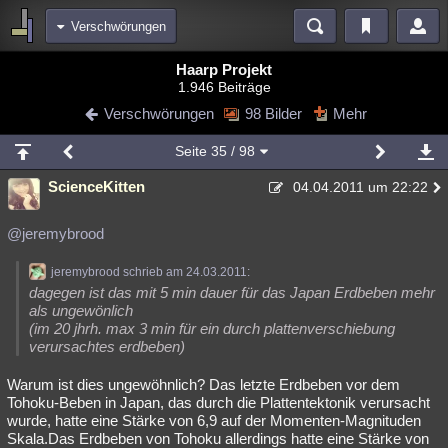
Verschwörungen
Bereiche
Haarp Projekt
1.946 Beiträge
Echtzeit
Diskussionen
Blogs
Videos
Statistiken
Verschwörungen
98 Bilder
Mehr
Chat
Wiki
Neuigkeiten
3
Seite
35
/ 98
meine Rubriken
ScienceKitten
04.04.2011 um 22:22
Menschen
Wissenschaft
Politik
Mystery
Kriminalfälle
Spiritualität
Verschwörungen
Technologie
Ufologie
@jeremybrood
Natur
Umfragen
Unterhaltung
jeremybrood schrieb am 24.03.2011:
dagegen ist das mit 5 min dauer für das Japan Erdbeben mehr
weitere Rubriken
als ungewönlich
(im 20 jhrh. max 3 min für ein durch plattenverschiebung
Philosophie
Träume
Orte
Esoterik
Literatur
verursachtes erdbeben)
Astronomie
Helpdesk
Gruppen
Gaming
Filme
Warum ist dies ungewöhnlich? Das letzte Erdbeben vor dem
Tohoku-Beben in Japan, das durch die Plattentektonik verursacht
Musik
Clash
Verbesserungen
Allmystery
English
wurde, hatte eine Stärke von 6,9 auf der Momenten-Magnituden
Skala.Das Erdbeben von Tohoku allerdings hatte eine Stärke von
Übersichten