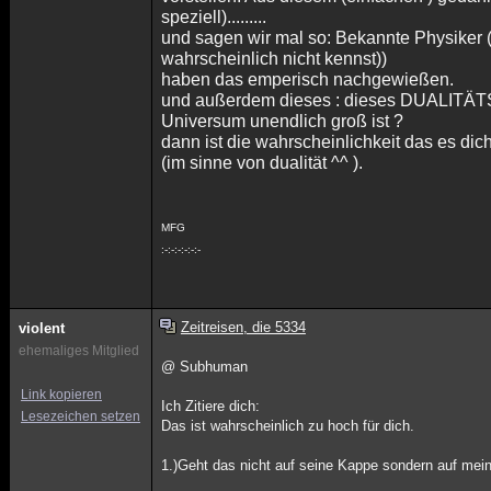
speziell).........
und sagen wir mal so: Bekannte Physiker (s
wahrscheinlich nicht kennst))
haben das emperisch nachgewießen.
und außerdem dieses : dieses DUALITÄTS 
Universum unendlich groß ist ?
dann ist die wahrscheinlichkeit das es dic
(im sinne von dualität ^^ ).
MFG
:-:-:-:-:-:-
Zeitreisen, die 5334
violent
ehemaliges Mitglied
@ Subhuman
Link kopieren
Ich Zitiere dich:
Lesezeichen setzen
Das ist wahrscheinlich zu hoch für dich.
1.)Geht das nicht auf seine Kappe sondern auf mein