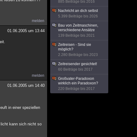
885 Beiträge bis 2016
Nachricht an dich selbst
5.399 Beiträge bis 2026
melden
Bau von Zeitmaschinen,
verschiedene Ansätze
01.06.2005 um 13:44
139 Beiträge bis 2021
it.
Zeitreisen - Sind sie
möglich?
2.280 Beiträge bis 2023
Zeitreisender gesichtet!
60 Beiträge bis 2017
melden
Großvater-Paradoxon
wirklich ein Paradoxon?
01.06.2005 um 14:40
220 Beiträge bis 2017
uft in einer speziellen
licht kann sich nicht so