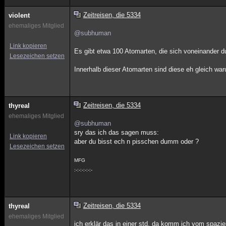
Zeitreisen, die 5334
violent
ehemaliges Mitglied
@subhuman
Link kopieren
Es gibt etwa 100 Atomarten, die sich voneinander du
Lesezeichen setzen
Innerhalb dieser Atomarten sind diese eh gleich war
Zeitreisen, die 5334
thyreal
ehemaliges Mitglied
@subhuman
sry das ich das sagen muss:
Link kopieren
aber du bisst ech n pisschen dumm oder ?
Lesezeichen setzen
MFG
:-:-:-:-:-:-
Zeitreisen, die 5334
thyreal
ehemaliges Mitglied
ich erklär das in einer std. da komm ich vom spazie