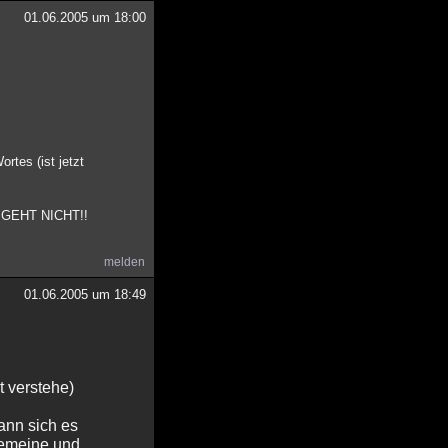
01.06.2005 um 18:00
rtes (ist jetzt
AS GEHT NICHT!!
melden
01.06.2005 um 18:49
 verstehe)
kann sich es
lgemeine und