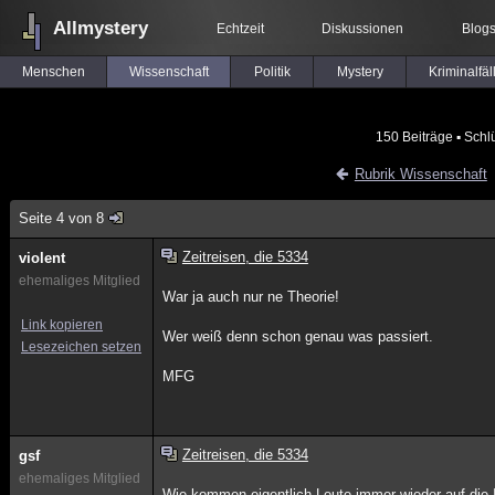
Allmystery
Echtzeit
Diskussionen
Blog
Menschen
Wissenschaft
Politik
Mystery
Kriminalfäl
150 Beiträge
▪ Schl
Rubrik Wissenschaft
Seite 4 von 8
Zeitreisen, die 5334
violent
ehemaliges Mitglied
War ja auch nur ne Theorie!
Link kopieren
Wer weiß denn schon genau was passiert.
Lesezeichen setzen
MFG
Zeitreisen, die 5334
gsf
ehemaliges Mitglied
Wie kommen eigentlich Leute immer wieder auf die Id