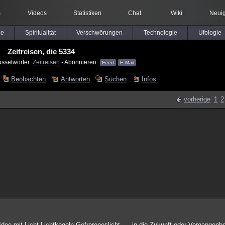
s
Videos
Statistiken
Chat
Wiki
Neuig
le
Spiritualität
Verschwörungen
Technologie
Ufologie
Zeitreisen, die 5334
üsselwörter:
Zeitreisen
▪ Abonnieren:
Feed
E-Mail
Beobachten
Antworten
Suchen
Infos
vorherige
1
2
ee mit Licht-Lichtkegeln-Gefroreneslicht-.... in die Zukunft oder Vergangenh