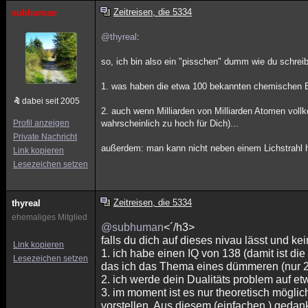
Zeitreisen, die 5334
subhuman
@thyreal
:
so, ich bin also ein "pisschen" dumm wie du schreib
1. was haben die etwa 100 bekannten chemischen E
dabei seit 2005
2. auch wenn Milliarden von Milliarden Atomen voll
Profil anzeigen
wahrscheinlich zu hoch für Dich)...
Private Nachricht
außerdem: man kann nicht neben einem Lichstrahl h
Link kopieren
Lesezeichen setzen
Zeitreisen, die 5334
thyreal
ehemaliges Mitglied
@subhuman
<´/h3>
falls du dich auf dieses nivau lässt und kei
Link kopieren
1. ich habe einen IQ von 138 (damit ist die
Lesezeichen setzen
das ich das Thema eines dümmeren (nur 2
2. ich werde dein Dualitäts problem auf 
3. im moment ist es nur theoretisch möglich
vorstellen. Aus diesem (einfachen ) gedan