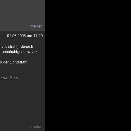
melden
01.06.2005 um 17:20
licht strahl), danach
uf unterlichtgeschw. >>
s der Lichtstrahl
schw. (also
melden