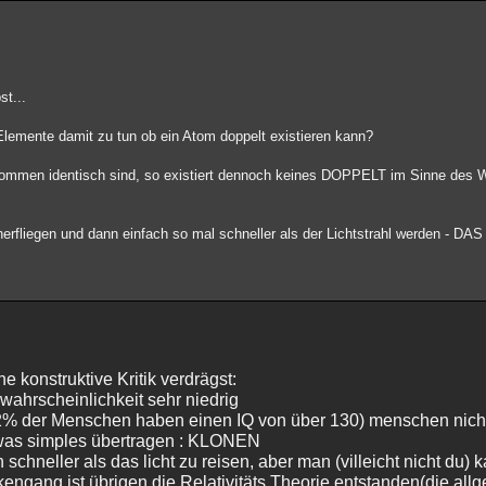
st...
lemente damit zu tun ob ein Atom doppelt existieren kann?
kommen identisch sind, so existiert dennoch keines DOPPELT im Sinne des Wo
erfliegen und dann einfach so mal schneller als der Lichtstrahl werden - D
ne konstruktive Kritik verdrägst:
 wahrscheinlichkeit sehr niedrig
% der Menschen haben einen IQ von über 130) menschen nicht
etwas simples übertragen : KLONEN
 schneller als das licht zu reisen, aber man (villeicht nicht du) 
kengang ist übrigen die Relativitäts Theorie entstanden(die al