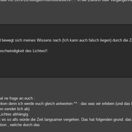
d bewegt sich meines Wissens nach (Ich kann auch falsch liegen) durch die Ze
schwindigkeit des Lichtes!!
al ne frage an euch :
nken denn ich werde euch gleich antworten ^^ : das was wir erleben (und das le
en sendet lich ab)
Lichtes abhängig.
 es so alls würde die Zeit langsamer vergehen. Das hat folgenden grund: das 
ation , welche durch das