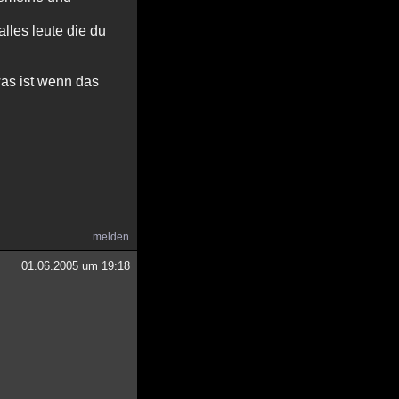
lles leute die du
as ist wenn das
melden
01.06.2005 um 19:18