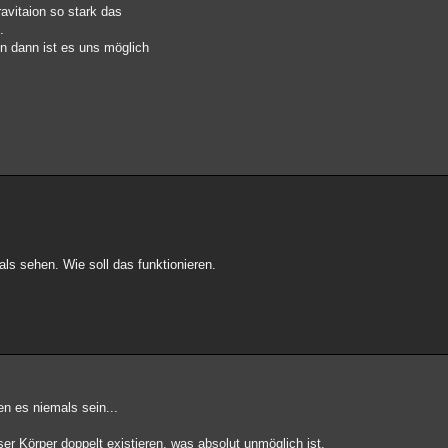
ravitaion so stark das
.
n dann ist es uns möglich
ls sehen. Wie soll das funktionieren.
en es niemals sein...
er Körper doppelt existieren, was absolut unmöglich ist,