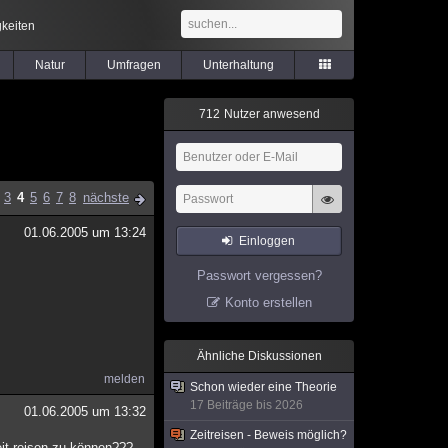
keiten
Natur
Umfragen
Unterhaltung
7
1
2
Nutzer anwesend
3
4
5
6
7
8
nächste
01.06.2005 um 13:24
Einloggen
Passwort vergessen?
Konto erstellen
Ähnliche Diskussionen
melden
Schon wieder eine Theorie
17 Beiträge bis 2026
01.06.2005 um 13:32
Zeitreisen - Beweis möglich?
eit reisen zu können???