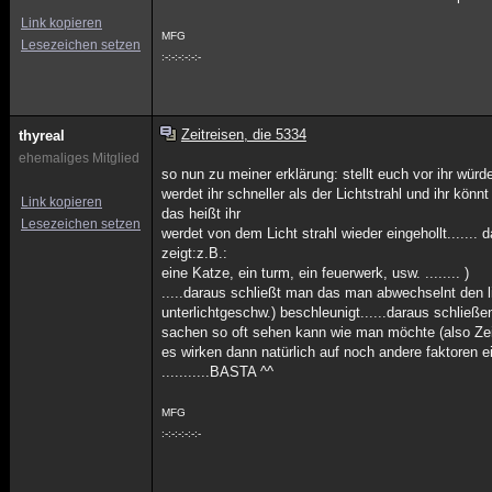
Link kopieren
MFG
Lesezeichen setzen
:-:-:-:-:-:-
Zeitreisen, die 5334
thyreal
ehemaliges Mitglied
so nun zu meiner erklärung: stellt euch vor ihr würde
werdet ihr schneller als der Lichtstrahl und ihr könn
Link kopieren
das heißt ihr
Lesezeichen setzen
werdet von dem Licht strahl wieder eingehollt....... 
zeigt:z.B.:
eine Katze, ein turm, ein feuerwerk, usw. ........ )
.....daraus schließt man das man abwechselnt den l
unterlichtgeschw.) beschleunigt......daraus schließ
sachen so oft sehen kann wie man möchte (also Zeit
es wirken dann natürlich auf noch andere faktoren ei
...........BASTA ^^
MFG
:-:-:-:-:-:-