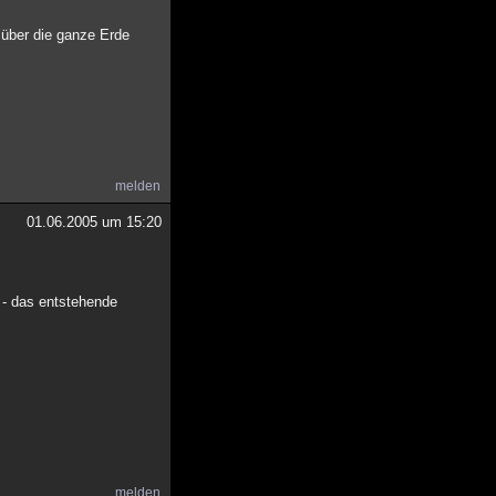
 über die ganze Erde
melden
01.06.2005 um 15:20
 - das entstehende
melden