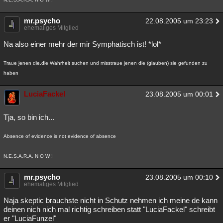
mr.psycho
22.08.2005 um 23:23
ehemaliges Mitglied
Na also einer mehr der mir Symphatisch ist! *lol*
Traue jenen die,die Wahrheit suchen und misstraue jenen die (glauben) sie gefunden zu
haben
LuciaFackel
23.08.2005 um 00:01
Tja, so bin ich...
Absence of evidence is not evidence of absence
N.E.S.A.R.A. N O W !
mr.psycho
23.08.2005 um 00:10
ehemaliges Mitglied
Naja skeptic brauchste nicht in Schutz nehmen ich meine de kann
deinen nich nich mal richtig schreiben statt "LuciaFackel" schreibt
er "LuciaFunzel"