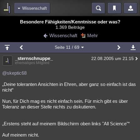
Wissenschaft
Bereiche
Besondere Fähigkeiten/Kenntnisse oder was?
1.369 Beiträge
Echtzeit
Diskussionen
Blogs
Videos
Statistiken
Wissenschaft
Mehr
Chat
Wiki
Neuigkeiten
2
Seite
11
/ 69
meine Rubriken
_sternschnuppe_
22.08.2005 um 21:15
Menschen
Wissenschaft
Politik
Mystery
Kriminalfälle
ehemaliges Mitglied
Spiritualität
Verschwörungen
Technologie
Ufologie
@skeptic68
„Deine toleranten Ansichten in Ehren, aber ganz so einfach ist das
Natur
Umfragen
Unterhaltung
nicht“
weitere Rubriken
Nun, für Dich mag es nicht einfach sein. Für mich gibt es über
Philosophie
Träume
Orte
Esoterik
Literatur
Toleranz an dieser Stelle nichts zu diskutieren.
Astronomie
Helpdesk
Gruppen
Gaming
Filme
„Erstens steht auf meinem Bildschirm oben links "All Science"“
Musik
Clash
Verbesserungen
Allmystery
English
Auf meinem nicht.
Übersichten