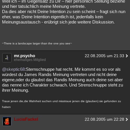
Weil ich – im Gegensatz zu Dir – hier persönlich Stellung beziehe
und hier tatsächlich meine Meinung vertrete.
Da dies aber nicht Deine Intention zu sein scheint – fragt sich nun
eher, was Deine Intention eigentlich ist, jedenfalls kein
Meinungsaustausch - erübrigt sich jede weitere Diskussion.
~There is a landscape larger than the one you see~
mr.psycho
22.08.2005 um 21:33
ehemaliges Mitglied
@skeptic68
:Sternschnuppe hat recht. Mir kommt es so vor als
würdest du James Randis Meinung vertreten und nicht deine
eigene,oder du glaubst das Randis Meinung auch deine sei aber
das nenne ich Charakter schwach. Und Strenschnuppe steht zu
ihrer Meinung.
Traue jenen die,die Wahrheit suchen und misstraue jenen die (glauben) sie gefunden zu
haben
LuciaFackel
22.08.2005 um 22:28