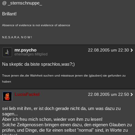
@ _sternschnuppe_
Brillant!
Absence of evidence is not evidence of absence
N.E.S.A.R.A. N O W !
mr.psycho
22.08.2005 um 22:30
ehemaliges Mitglied
Na skeptic da biste sprachlos,was?;)
Traue jenen die,die Wahrheit suchen und misstraue jenen die (glauben) sie gefunden zu
haben
LuciaFackel
22.08.2005 um 22:50
sei lieb mit ihm, er ist doch gerade nicht da, um was dazu zu
sagen...
Aber ich freu mich schon, wieder von ihm zu lesen!
Solche Zeitgenossen bringen einen dazu, den eigenen Glauben zu
prüfen, und Dinge, die für einen selbst "normal" sind, in Worte zu