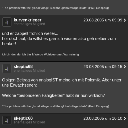
"The problem with the global village is all the global village idiots" (Paul Ginsparg)
kurvenkrieger
23.08.2005 um 09:09
ehemaliges Mitglied
und er zappelt fröhlich weiter...
hör doch auf, du willst es garnich wissen also geh selber zum
henker!
ich bin der, der ich bin & Werde Wohlgeordnet Wahnsinnig
skeptic68
23.08.2005 um 09:15
ehemaliges Mitglied
Obigen Beitrag von analogIST meine ich mit Polemik. Aber unter
uns Erwachsenen:
Welche "besonderen Fähigkeiten" habt ihr nun wirklich?
"The problem with the global village is all the global village idiots" (Paul Ginsparg)
skeptic68
23.08.2005 um 10:10
ehemaliges Mitglied