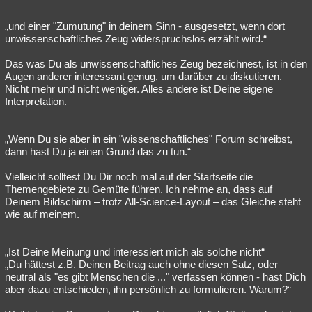
Besucht
Teilgenommen
Alle
Neue
Geschlossen
„und einer "Zumutung" in deinem Sinn - ausgesetzt, wenn dort
unwissenschaftliches Zeug widerspruchslos erzählt wird.“
Lesenswert
Schlüsselwörter
Das was Du als unwissenschaftliches Zeug bezeichnest, ist in den
Augen anderer interessant genug, um darüber zu diskutieren.
Nicht mehr und nicht weniger. Alles andere ist Deine eigene
Interpretation.
„Wenn Du sie aber in ein "wissenschaftliches" Forum schreibst,
dann hast Du ja einen Grund das zu tun.“
Vielleicht solltest Du Dir noch mal auf der Startseite die
Themengebiete zu Gemüte führen. Ich nehme an, dass auf
Deinem Bildschirm – trotz All-Science-Layout – das Gleiche steht
wie auf meinem.
„Ist Deine Meinung und interessiert mich als solche nicht“
„Du hättest z.B. Deinen Beitrag auch ohne diesen Satz, oder
neutral als "es gibt Menschen die ..." verfassen können - hast Dich
aber dazu entschieden, ihn persönlich zu formulieren. Warum?“