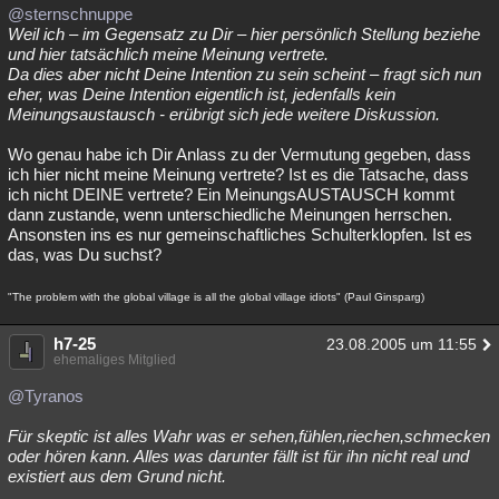
@sternschnuppe
Weil ich – im Gegensatz zu Dir – hier persönlich Stellung beziehe
und hier tatsächlich meine Meinung vertrete.
Da dies aber nicht Deine Intention zu sein scheint – fragt sich nun
eher, was Deine Intention eigentlich ist, jedenfalls kein
Meinungsaustausch - erübrigt sich jede weitere Diskussion.
Wo genau habe ich Dir Anlass zu der Vermutung gegeben, dass
ich hier nicht meine Meinung vertrete? Ist es die Tatsache, dass
ich nicht DEINE vertrete? Ein MeinungsAUSTAUSCH kommt
dann zustande, wenn unterschiedliche Meinungen herrschen.
Ansonsten ins es nur gemeinschaftliches Schulterklopfen. Ist es
das, was Du suchst?
"The problem with the global village is all the global village idiots" (Paul Ginsparg)
h7-25
23.08.2005 um 11:55
ehemaliges Mitglied
@Tyranos
Für skeptic ist alles Wahr was er sehen,fühlen,riechen,schmecken
oder hören kann. Alles was darunter fällt ist für ihn nicht real und
existiert aus dem Grund nicht.