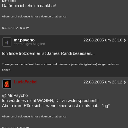
kleiden!
Dafür bin ich ehrlich dankbar!
Absence of evidence is not evidence of absence
N.E.S.A.R.A. N O W !
mr.psycho
22.08.2005 um 23:10
ehemaliges Mitglied
Ich finde trotzdem er ist James Randi besessen...
Traue jenen die,die Wahrheit suchen und misstraue jenen die (glauben) sie gefunden zu
haben
LuciaFackel
22.08.2005 um 23:12
@ Mr.Psycho
Ich würde es nicht WAGEN, Dir zu widersprechen!!!
Aber nimm Rücksicht - wenn einer sonst nichts hat... *gg*
Absence of evidence is not evidence of absence
N.E.S.A.R.A. N O W !