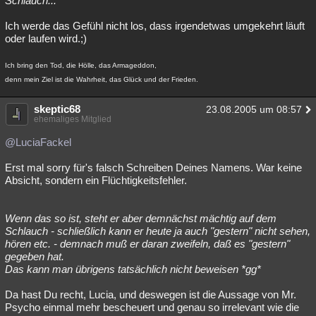
Schlauch...
Ich werde das Gefühl nicht los, dass irgendetwas umgekehrt läuft
oder laufen wird.;)
Ich bring den Tod, die Hölle, das Armageddon,
denn mein Ziel ist die Wahrheit, das Glück und der Frieden.
skeptic68
23.08.2005 um 08:57
ehemaliges Mitglied
@LuciaFackel
Erst mal sorry für's falsch Schreiben Deines Namens. War keine
Absicht, sondern ein Flüchtigkeitsfehler.
Wenn das so ist, steht er aber demnächst mächtig auf dem
Schlauch - schließlich kann er heute ja auch "gestern" nicht sehen,
hören etc. - demnach muß er daran zweifeln, daß es "gestern"
gegeben hat.
Das kann man übrigens tatsächlich nicht beweisen *gg*
Da hast Du recht, Lucia, und deswegen ist die Aussage von Mr.
Psycho einmal mehr bescheuert und genau so irrelevant wie die