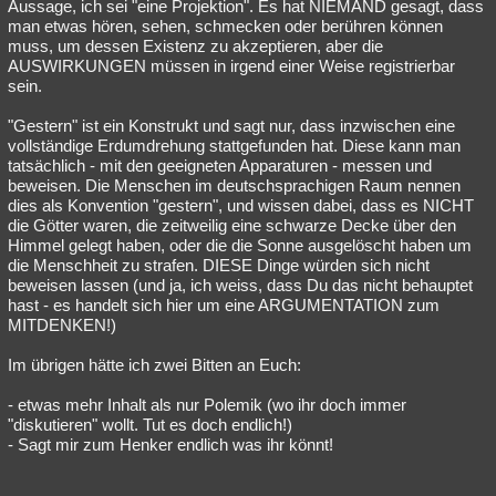
Aussage, ich sei "eine Projektion". Es hat NIEMAND gesagt, dass
man etwas hören, sehen, schmecken oder berühren können
muss, um dessen Existenz zu akzeptieren, aber die
AUSWIRKUNGEN müssen in irgend einer Weise registrierbar
sein.
"Gestern" ist ein Konstrukt und sagt nur, dass inzwischen eine
vollständige Erdumdrehung stattgefunden hat. Diese kann man
tatsächlich - mit den geeigneten Apparaturen - messen und
beweisen. Die Menschen im deutschsprachigen Raum nennen
dies als Konvention "gestern", und wissen dabei, dass es NICHT
die Götter waren, die zeitweilig eine schwarze Decke über den
Himmel gelegt haben, oder die die Sonne ausgelöscht haben um
die Menschheit zu strafen. DIESE Dinge würden sich nicht
beweisen lassen (und ja, ich weiss, dass Du das nicht behauptet
hast - es handelt sich hier um eine ARGUMENTATION zum
MITDENKEN!)
Im übrigen hätte ich zwei Bitten an Euch:
- etwas mehr Inhalt als nur Polemik (wo ihr doch immer
"diskutieren" wollt. Tut es doch endlich!)
- Sagt mir zum Henker endlich was ihr könnt!