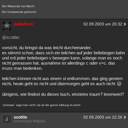
Besucht
Teilgenommen
Alle
Neue
Geschlossen
Der Wissende hat Macht.
Der Unwissende gehorcht.
Lesenswert
Schlüsselwörter
palladium
02.09.2003 um 20:32
@scottie
:
vorsicht, du bringst da was leicht durcheinander.
es stimmt schon, dass sich ein teilchen auf jeder beliebiogen bahn
und mit jeder belieboigen v bewegen kann, solange man es noch
nicht gemassen hat. ausnahme ist allerdings c oder v>c. das
muss man bedenken.
teilchen können nicht aus einem sl entkommen. das ging gestern
nicht, heute geht es nicht und übermorgen geht es auch nicht
übrigens, wie findest du dieses buch, einsteins traum? lesenwert?
`scheisse` sagt man nicht; da ist die ganze bildung im arsch
scottie
02.09.2003 um 22:26
ehemaliges Mitglied