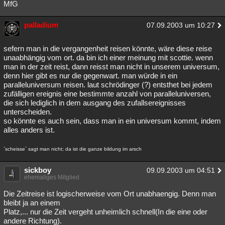
MfG
palladium
07.09.2003 um 10:27
sefern man in die vergangenheit reisen könnte, wäre diese reise
unaabhängig vom ort. da bin ich einer meinung mit scottie. wenn
man in der zeit reist, dann reisst man nicht in unserem universum,
denn hier gibt es nur die gegenwart. man würde in ein
paralleluniversum reisen. laut schrödinger (?) entsthet bei jedem
zufälligen ereignis eine bestimmte anzahl von paralleluniversen,
die sich lediglich in dem ausgang des zufallsereignisses
unterscheiden.
so könnte es auch sein, dass man in ein universum kommt, indem
alles anders ist.
`scheisse` sagt man nicht; da ist die ganze bildung im arsch
sickboy
09.09.2003 um 04:51
ehemaliges Mitglied
Die Zeitreise ist logischerweise vom Ort unabhaengig. Denn man
bleibt ja an einem
Platz,... nur die Zeit vergeht unheimlich schnell(In die eine oder
andere Richtung).