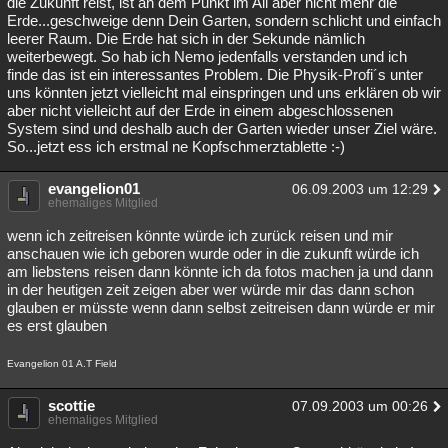
die Zukunft reist, ist an dem Punkt im All aber nicht mehr die
Erde...geschweige denn Dein Garten, sondern schlicht und einfach
leerer Raum. Die Erde hat sich in der Sekunde nämlich
weiterbewegt. So hab ich Nemo jedenfalls verstanden und ich
finde das ist ein interessantes Problem. Die Physik-Profi´s unter
uns könnten jetzt vielleicht mal einspringen und uns erklären ob wir
aber nicht vielleicht auf der Erde in einem abgeschlossenen
System sind und deshalb auch der Garten wieder unser Ziel wäre.
So...jetzt ess ich erstmal ne Kopfschmerztablette :-)
evangelion01
06.09.2003 um 12:29
ehemaliges Mitglied
wenn ich zeitreisen könnte würde ich zurück reisen und mir
anschauen wie ich geboren wurde oder in die zukunft würde ich
am liebstens reisen dann könnte ich da fotos machen ja und dann
in der heutigen zeit zeigen aber wer würde mir das dann schon
glauben er müsste wenn dann selbst zeitreisen dann würde er mir
es erst glauben
Evangelion 01 A.T Field
scottie
07.09.2003 um 00:26
ehemaliges Mitglied