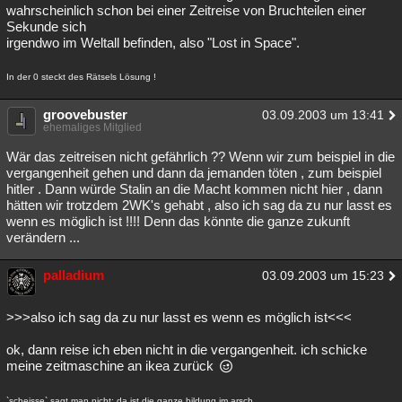
wahrscheinlich schon bei einer Zeitreise von Bruchteilen einer
Sekunde sich
irgendwo im Weltall befinden, also "Lost in Space".
In der 0 steckt des Rätsels Lösung !
groovebuster
03.09.2003 um 13:41
ehemaliges Mitglied
Wär das zeitreisen nicht gefährlich ?? Wenn wir zum beispiel in die
vergangenheit gehen und dann da jemanden töten , zum beispiel
hitler . Dann würde Stalin an die Macht kommen nicht hier , dann
hätten wir trotzdem 2WK's gehabt , also ich sag da zu nur lasst es
wenn es möglich ist !!!! Denn das könnte die ganze zukunft
verändern ...
palladium
03.09.2003 um 15:23
>>>also ich sag da zu nur lasst es wenn es möglich ist<<<
ok, dann reise ich eben nicht in die vergangenheit. ich schicke
meine zeitmaschine an ikea zurück
`scheisse` sagt man nicht; da ist die ganze bildung im arsch