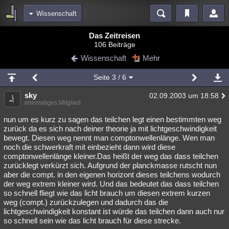
Wissenschaft
Bereiche
Das Zeitreisen
106 Beiträge
Echtzeit
Diskussionen
Blogs
Videos
Statistiken
Wissenschaft
Mehr
Chat
Wiki
Neuigkeiten
3
Seite
3
/ 6
meine Rubriken
sky
02.09.2003 um 18:58
Menschen
Wissenschaft
Politik
Mystery
Kriminalfälle
ehemaliges Mitglied
Spiritualität
Verschwörungen
Technologie
Ufologie
nun um es kurz zu sagen das teilchen legt einen bestimmten weg
zurück da es sich nach deiner theorie ja mit lichtgeschwindigkeit
bewegt. Diesen weg nennt man comptonwellenlänge. Wen man
Natur
Umfragen
Unterhaltung
noch die schwerkraft mit einbezieht dann wird diese
weitere Rubriken
comptonwellenlänge kleiner.Das heißt der weg das dass teilchen
zurücklegt verkürzt sich. Aufgrund der planckmasse rutscht nun
Philosophie
Träume
Orte
Esoterik
Literatur
aber die compt. in den eigenen horizont dieses teilchens wodurch
der weg extrem kleiner wird. Und das bedeutet das dass teilchen
Astronomie
Helpdesk
Gruppen
Gaming
Filme
so schnell fliegt wie das licht brauch um diesen extrem kurzen
weg (compt.) zurückzulegen und dadurch das die
Musik
Clash
Verbesserungen
Allmystery
English
lichtgeschwindigkeit konstant ist würde das teilchen dann auch nur
so schnell sein wie das licht brauch für diese strecke.
Übersichten