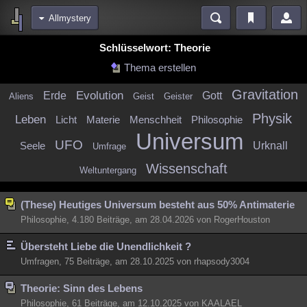
Allmystery
Bereiche
Schlüsselwort: Theorie
Echtzeit
Diskussionen
Blogs
Videos
Statistiken
Thema erstellen
Chat
Wiki
Neuigkeiten
2
Gravitation
Evolution
Erde
Gott
Aliens
Geist
Geister
meine Rubriken
Physik
Leben
Licht
Materie
Menschheit
Philosophie
Menschen
Wissenschaft
Politik
Mystery
Kriminalfälle
Universum
UFO
Urknall
Seele
Umfrage
Spiritualität
Verschwörungen
Technologie
Ufologie
Wissenschaft
Weltuntergang
Natur
Umfragen
Unterhaltung
(These) Heutiges Universum besteht aus 50% Antimaterie
weitere Rubriken
Philosophie, 4.180 Beiträge, am 28.04.2026 von RogerHouston
Philosophie
Träume
Orte
Esoterik
Literatur
Übersteht Liebe die Unendlichkeit ?
Astronomie
Helpdesk
Gruppen
Gaming
Filme
Umfragen, 75 Beiträge, am 28.10.2025 von rhapsody3004
Musik
Clash
Verbesserungen
Allmystery
English
Theorie: Sinn des Lebens
Übersichten
Philosophie, 61 Beiträge, am 12.10.2025 von KAALAEL