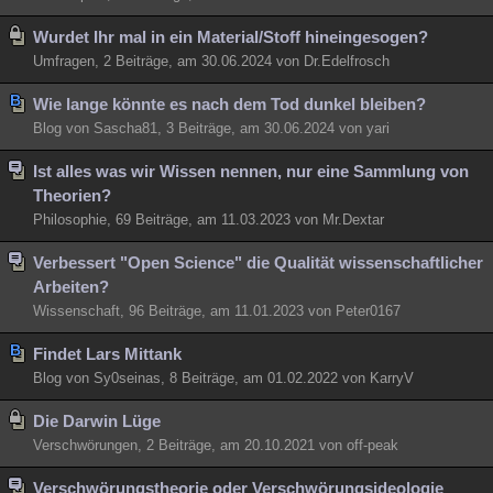
Besucht
Teilgenommen
Alle
Neue
Geschlossen
Wurdet Ihr mal in ein Material/Stoff hineingesogen?
Umfragen, 2 Beiträge, am 30.06.2024 von Dr.Edelfrosch
Lesenswert
Schlüsselwörter
Wie lange könnte es nach dem Tod dunkel bleiben?
Blog von Sascha81, 3 Beiträge, am 30.06.2024 von yari
Ist alles was wir Wissen nennen, nur eine Sammlung von
Theorien?
Philosophie, 69 Beiträge, am 11.03.2023 von Mr.Dextar
Verbessert "Open Science" die Qualität wissenschaftlicher
Arbeiten?
Wissenschaft, 96 Beiträge, am 11.01.2023 von Peter0167
Findet Lars Mittank
Blog von Sy0seinas, 8 Beiträge, am 01.02.2022 von KarryV
Die Darwin Lüge
Verschwörungen, 2 Beiträge, am 20.10.2021 von off-peak
Verschwörungstheorie oder Verschwörungsideologie