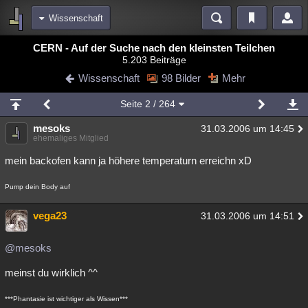
Wissenschaft
Bereiche
CERN - Auf der Suche nach den kleinsten Teilchen
5.203 Beiträge
Echtzeit
Diskussionen
Blogs
Videos
Statistiken
Wissenschaft
98 Bilder
Mehr
Chat
Wiki
Neuigkeiten
Seite
2
/ 264
meine Rubriken
mesoks
31.03.2006 um 14:45
Menschen
Wissenschaft
Politik
Mystery
Kriminalfälle
ehemaliges Mitglied
Spiritualität
Verschwörungen
Technologie
Ufologie
mein backofen kann ja höhere temperaturn erreichn xD
Natur
Umfragen
Unterhaltung
Pump dein Body auf
weitere Rubriken
vega23
31.03.2006 um 14:51
Philosophie
Träume
Orte
Esoterik
Literatur
@mesoks
Astronomie
Helpdesk
Gruppen
Gaming
Filme
meinst du wirklich ^^
Musik
Clash
Verbesserungen
Allmystery
English
***Phantasie ist wichtiger als Wissen***
Übersichten