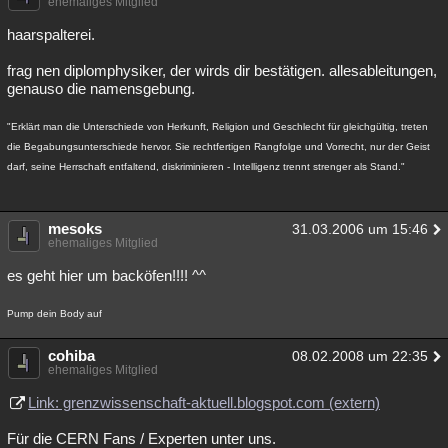
ehemaliges Mitglied
haarspalterei.
frag nen diplomphysiker, der wirds dir bestätigen. allesableitungen,
genauso die namensgebung.
"Erklärt man die Unterschiede von Herkunft, Religion und Geschlecht für gleichgültig, treten
die Begabungsunterschiede hervor. Sie rechtfertigen Rangfolge und Vorrecht, nur der Geist
darf, seine Herrschaft entfaltend, diskriminieren - Intelligenz trennt strenger als Stand."
mesoks
31.03.2006 um 15:46
ehemaliges Mitglied
es geht hier um backöfen!!!! ^^
Pump dein Body auf
cohiba
08.02.2008 um 22:35
ehemaliges Mitglied
Link: grenzwissenschaft-aktuell.blogspot.com (extern)
Für die CERN Fans / Experten unter uns.