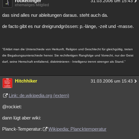
rocketfinger
31.03.2006 um 15:43
ehemaliges Mitglied
das sind alles nur ableitungen daraus. steht auch da.
de facto gibt es nur dreigrundgrössen: p.-länge, -zeit und -masse.
"Erklärt man die Unterschiede von Herkunft, Religion und Geschlecht für gleichgültig, treten
die Begabungsunterschiede hervor. Sie rechtfertigen Rangfolge und Vorrecht, nur der Geist
darf, seine Herrschaft entfaltend, diskriminieren - Intelligenz trennt strenger als Stand."
Hitchhiker
31.03.2006 um 15:43
Link: de.wikipedia.org (extern)
@rockiet:
dann lügt aber wiki:
Planck-Temperatur:
Wikipedia: Plancktemperatur