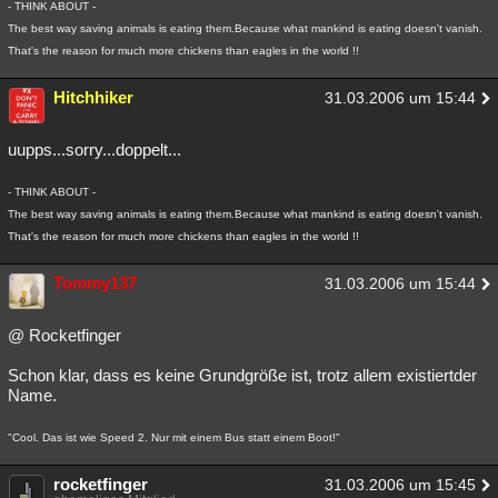
- THINK ABOUT -
The best way saving animals is eating them.Because what mankind is eating doesn't vanish.
That's the reason for much more chickens than eagles in the world !!
Hitchhiker
31.03.2006 um 15:44
uupps...sorry...doppelt...
- THINK ABOUT -
The best way saving animals is eating them.Because what mankind is eating doesn't vanish.
That's the reason for much more chickens than eagles in the world !!
Tommy137
31.03.2006 um 15:44
@ Rocketfinger
Schon klar, dass es keine Grundgröße ist, trotz allem existiertder
Name.
"Cool. Das ist wie Speed 2. Nur mit einem Bus statt einem Boot!"
rocketfinger
31.03.2006 um 15:45