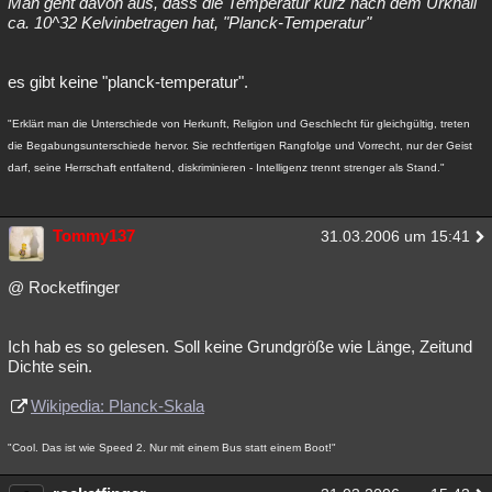
Man geht davon aus, dass die Temperatur kurz nach dem Urknall
ca. 10^32 Kelvinbetragen hat, "Planck-Temperatur"
es gibt keine "planck-temperatur".
"Erklärt man die Unterschiede von Herkunft, Religion und Geschlecht für gleichgültig, treten
die Begabungsunterschiede hervor. Sie rechtfertigen Rangfolge und Vorrecht, nur der Geist
darf, seine Herrschaft entfaltend, diskriminieren - Intelligenz trennt strenger als Stand."
Tommy137
31.03.2006 um 15:41
@ Rocketfinger
Ich hab es so gelesen. Soll keine Grundgröße wie Länge, Zeitund
Dichte sein.
Wikipedia: Planck-Skala
"Cool. Das ist wie Speed 2. Nur mit einem Bus statt einem Boot!"