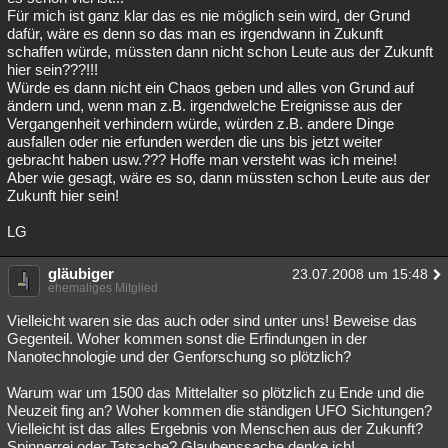
Für mich ist ganz klar das es nie möglich sein wird, der Grund
dafür, wäre es denn so das man es irgendwann in Zukunft
schaffen würde, müssten dann nicht schon Leute aus der Zukunft
hier sein???!!!
Würde es dann nicht ein Chaos geben und alles von Grund auf
ändern und, wenn man z.B. irgendwelche Ereignisse aus der
Vergangenheit verhindern würde, würden z.B. andere Dinge
ausfallen oder nie erfunden werden die uns bis jetzt weiter
gebracht haben usw.??? Hoffe man versteht was ich meine!
Aber wie gesagt, wäre es so, dann müssten schon Leute aus der
Zukunft hier sein!
LG
gläubiger
23.07.2008 um 15:48
ehemaliges Mitglied
Vielleicht waren sie das auch oder sind unter uns! Beweise das
Gegenteil. Woher kommen sonst die Erfindungen in der
Nanotechnologie und der Genforschung so plötzlich?
Warum war um 1500 das Mittelalter so plötzlich zu Ende und die
Neuzeit fing an? Woher kommen die ständigen UFO Sichtungen?
Vielleicht ist das alles Ergebnis von Menschen aus der Zukunft?
Spinnerrei oder Tatsache? Glaubenssache denke ich!