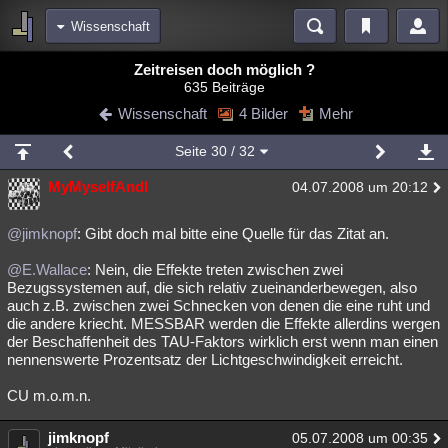
Wissenschaft
Bereiche
Zeitreisen doch möglich ?
635 Beiträge
Echtzeit
Diskussionen
Blogs
Videos
Statistiken
Wissenschaft
4 Bilder
Mehr
Chat
Wiki
Neuigkeiten
2
Seite
30
/ 32
meine Rubriken
MyMyselfAndI
04.07.2008 um 20:12
Menschen
Wissenschaft
Politik
Mystery
Kriminalfälle
Spiritualität
Verschwörungen
Technologie
Ufologie
@jimknopf
: Gibt doch mal bitte eine Quelle für das Zitat an.
@E.Wallace
: Nein, die Effekte treten zwischen zwei
Natur
Umfragen
Unterhaltung
Bezugssystemen auf, die sich relativ zueinanderbewegen, also
weitere Rubriken
auch z.B. zwischen zwei Schnecken von denen die eine ruht und
die andere kriecht. MESSBAR werden die Effekte allerdins wergen
Philosophie
Träume
Orte
Esoterik
Literatur
der Beschaffenheit des TAU-Faktors wirklich erst wenn man einen
nennenswerte Prozentsatz der Lichtgeschwindigkeit erreicht.
Astronomie
Helpdesk
Gruppen
Gaming
Filme
CU m.o.m.n.
Musik
Clash
Verbesserungen
Allmystery
English
jimknopf
05.07.2008 um 00:35
Übersichten