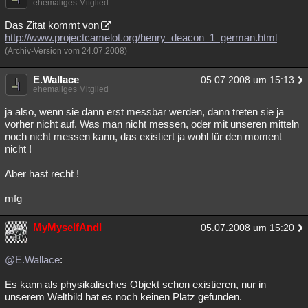
ehemaliges Mitglied
Besucht
Teilgenommen
Alle
Neue
Geschlossen
Das Zitat kommt von
http://www.projectcamelot.org/henry_deacon_1_german.html
Lesenswert
Schlüsselwörter
(Archiv-Version vom 24.07.2008)
E.Wallace
05.07.2008 um 15:13
ehemaliges Mitglied
ja also, wenn sie dann erst messbar werden, dann treten sie ja
vorher nicht auf. Was man nicht messen, oder mit unseren mitteln
noch nicht messen kann, das existiert ja wohl für den moment
nicht !
Aber hast recht !
mfg
MyMyselfAndI
05.07.2008 um 15:20
@E.Wallace
:
Es kann als physikalisches Objekt schon existieren, nur in
unserem Weltbild hat es noch keinen Platz gefunden.