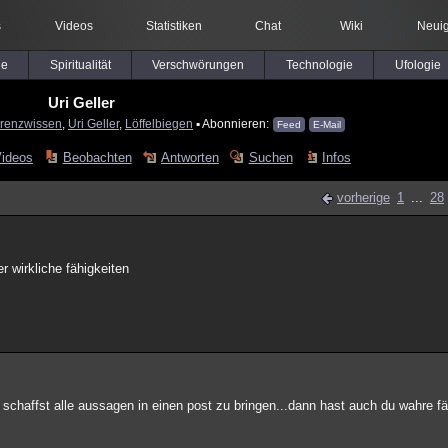
s
Videos
Statistiken
Chat
Wiki
Neuig
le
Spiritualität
Verschwörungen
Technologie
Ufologie
Uri Geller
renzwissen
,
Uri Geller
,
Löffelbiegen
▪ Abonnieren:
Feed
E-Mail
Videos
Beobachten
Antworten
Suchen
Infos
vorherige
1
...
28
r wirkliche fähigkeiten
 schaffst alle aussagen in einen post zu bringen...dann hast auch du wahre fäh