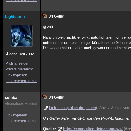
Lesezeichen setzen
Uri Geller
Lightstorm
@voti
Naja ich weiß nicht, er wirkt natürlich ziemlich ve
unterhaltsame - teils lustige- künstlerische Schauspi
Deswegen hat er sicher auch gewonnen und nicht we
dabei seit 2002
Profil anzeigen
Private Nachricht
Link kopieren
Lesezeichen setzen
Uri Geller
cohiba
ehemaliges Mitglied
Link: cenap.alien.de (extern)
(Archiv-Version vom
Link kopieren
Uri Geller kehrt im UFO auf den Pro7-Bildschir
Lesezeichen setzen
Quelle:
http://cenap.alien.de/cenapnews/
(Arc