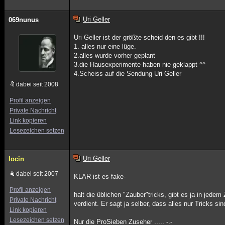
Uri Geller
069nunus
Uri Geller ist der größte scheid den es gibt !!!
1. alles nur eine lüge.
2.alles wurde vorher geplant
3.die Hausexperimente haben nie geklappt ^^
4.Scheiss auf die Sendung Uri Geller
dabei seit 2008
Profil anzeigen
Private Nachricht
Link kopieren
Lesezeichen setzen
Uri Geller
locin
dabei seit 2007
KLAR ist es fake-
Profil anzeigen
halt die üblichen "Zauber"tricks, gibt es ja in jede
Private Nachricht
verdient. Er sagt ja selber, dass alles nur Tricks sin
Link kopieren
Lesezeichen setzen
Nur die ProSieben Zuseher ..... -.-