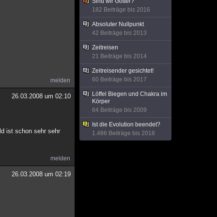
Sind wir Götter?
182 Beiträge bis 2016
Absoluter Nullpunkt
42 Beiträge bis 2013
Zeitreisen
21 Beiträge bis 2014
Zeitreisender gesichtet!
60 Beiträge bis 2017
melden
Löffel Biegen und Chakra im
26.03.2008 um 02:10
Körper
64 Beiträge bis 2009
Ist die Evolution beendet?
d ist schon sehr sehr
1.486 Beiträge bis 2018
melden
26.03.2008 um 02:19