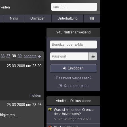
keiten
Natur
Umfragen
Unterhaltung
9
4
5
Nutzer anwesend
36
37
38
39
nächste
25.03.2008 um 23:20
Einloggen
Passwort vergessen?
Konto erstellen
melden
Ähnliche Diskussionen
25.03.2008 um 23:26
Was ist hinter den Grenzen
des Universums?
igkeiten....
5.925 Beiträge bis 2023