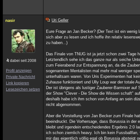
Uri Geller
nasir
Eure Frage an Jan Becker? (Der Text ist ein wenig l
sich aber zu lesen und ich hoffe ihn relativ lesensw
zu haben...)
Das Finale von TNUG ist ja jetzt schon zwei Tage h
Letztendlich sehe ich das ganze nur als seiche Unt
dabei seit 2008
zum Feierabend zur Entspannung an, da die Zaubert
Profil anzeigen
sogenannten Mentalisten mal mehr mal weniger spe
unterhaltsam waren. Von Uris Experimenten hat kei
Private Nachricht
Zuhause funktioniert und Ully Loup war der totale A
Link kopieren
Der ist übrigens als lustiger Zauberer-Barmixer auf 
Lesezeichen setzen
der Show "Clever - Die Show die Wissen schaft" auf
deshalb habe ich ihm schon von Anfang an sein düs
nicht abgenommen.
Aber die Vorstellung von Jan Becker zum Finale ha
beeindruckt. Die Vorhersage, dass Borussia in der e
bleibt und irgendein entscheidendes Ergebnis 2:0 lau
ich schon ziemlich heavy. Ich bin kein Fussballfan, 
mir das eigentlich völlig egal ob Borussia absteigt o