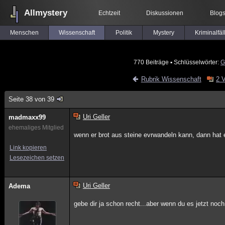
Allmystery
Echtzeit
Diskussionen
Blog
Menschen
Wissenschaft
Politik
Mystery
Kriminalfäl
770 Beiträge
▪ Schlüsselwörter:
G
Rubrik Wissenschaft
2 
Seite 38 von 39
Uri Geller
madmaxx99
ehemaliges Mitglied
wenn er brot aus steine evrwandeln kann, dann hat e
Link kopieren
Lesezeichen setzen
Uri Geller
Adema
gebe dir ja schon recht...aber wenn du es jetzt noch