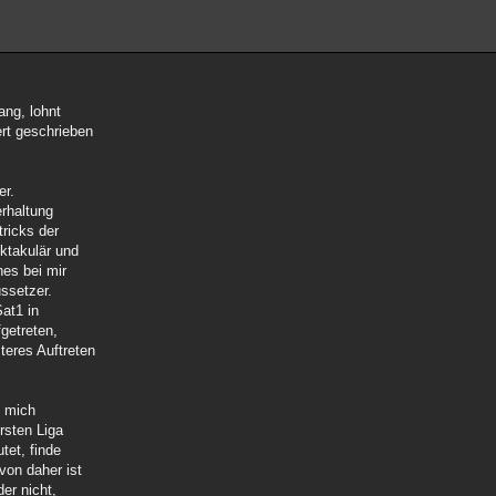
ang, lohnt
ert geschrieben
er.
erhaltung
ricks der
ktakulär und
nes bei mir
ussetzer.
Sat1 in
getreten,
teres Auftreten
t mich
rsten Liga
tet, finde
von daher ist
der nicht,