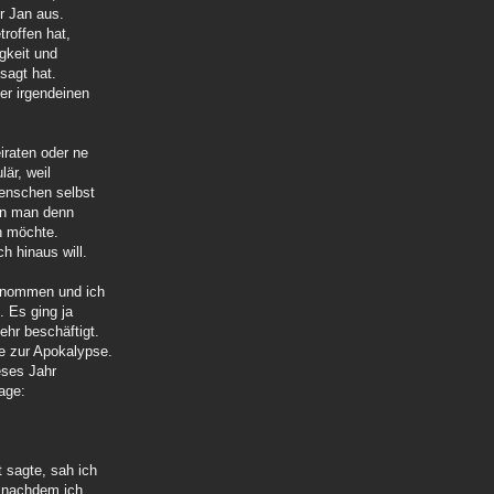
r Jan aus.
roffen hat,
gkeit und
sagt hat.
er irgendeinen
iraten oder ne
är, weil
Menschen selbst
enn man denn
n möchte.
ch hinaus will.
genommen und ich
 Es ging ja
ehr beschäftigt.
se zur Apokalypse.
ieses Jahr
age:
 sagte, sah ich
, nachdem ich