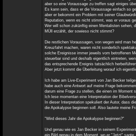
aber so eine Voraussage zu treffen sagt einiges übe
Es kann sein, dass er die Voraussage einfach so get
aber er bekommt ein Problem mit seiner Glaubwürdi
Reputation, wenn es nicht stimmt, was er voraus ge
Wer will schon zukünftig einen Mentalisten sehen, d
MÜll erzählt, der sowieso nicht stimmt?
Die restlichen Voraussagen, von wegen wird man he
Kreuzfahrt machen, waren nicht sonderlich spektakul
solche Ereignisse immer jeweils vom betroffenen 
steuerbar sind und deshalb eigentlich eintreten, w
das entsprechende Ereignis tatsächlich herbeiführe
Aber jetzt kommt die Überleitung worauf ich eigentli
Ich habe am Live-Experiment von Jan Becker teil
habe auch eine Antwort auf meine Frage bekommen.
darum eine Frage zu stellen, die einen im Moment s
Ich lese momentan eine Interpretation der Bibelver
In dieser Interpretation spekuliert der Autor, dass d
die Apokalypse beginnen soll. Also lautete meine Fr
"Wird dieses Jahr die Apokalypse beginnen?"
Und genau wie es Jan Becker in seinem Experiment
ein Bild genau in dem Moment, wo er "Jetzt" sagte