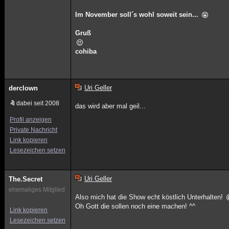
Im November soll´s wohl soweit sein...
Gruß
cohiba
Uri Geller
derclown
dabei seit 2008
das wird aber mal geil...
Profil anzeigen
Private Nachricht
Link kopieren
Lesezeichen setzen
Uri Geller
The.Secret
ehemaliges Mitglied
Also mich hat die Show echt köstlich Unterhalten!
Oh Gott die sollen noch eine machen! ^^
Link kopieren
Lesezeichen setzen