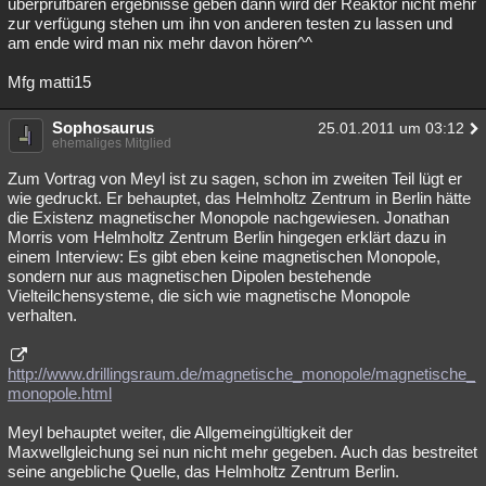
überprüfbaren ergebnisse geben dann wird der Reaktor nicht mehr
zur verfügung stehen um ihn von anderen testen zu lassen und
am ende wird man nix mehr davon hören^^
Mfg matti15
Sophosaurus
25.01.2011 um 03:12
ehemaliges Mitglied
Zum Vortrag von Meyl ist zu sagen, schon im zweiten Teil lügt er
wie gedruckt. Er behauptet, das Helmholtz Zentrum in Berlin hätte
die Existenz magnetischer Monopole nachgewiesen. Jonathan
Morris vom Helmholtz Zentrum Berlin hingegen erklärt dazu in
einem Interview: Es gibt eben keine magnetischen Monopole,
sondern nur aus magnetischen Dipolen bestehende
Vielteilchensysteme, die sich wie magnetische Monopole
verhalten.
http://www.drillingsraum.de/magnetische_monopole/magnetische_
monopole.html
Meyl behauptet weiter, die Allgemeingültigkeit der
Maxwellgleichung sei nun nicht mehr gegeben. Auch das bestreitet
seine angebliche Quelle, das Helmholtz Zentrum Berlin.