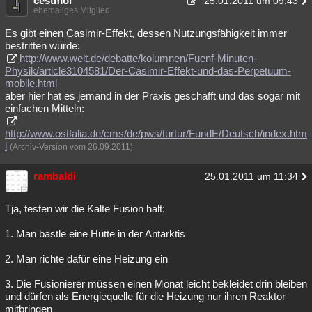
cestmoi
25.01.2011 um 09:43
ehemaliges Mitglied
Es gibt einen Casimir-Effekt, dessen Nutzungsfähigkeit immer
bestritten wurde:
http://www.welt.de/debatte/kolumnen/Fuenf-Minuten-
Physik/article3104581/Der-Casimir-Effekt-und-das-Perpetuum-
mobile.html
aber hier hat es jemand in der Praxis geschafft und das sogar mit
einfachen Mitteln:
http://www.ostfalia.de/cms/de/pws/turtur/FundE/Deutsch/index.htm
l
(Archiv-Version vom 26.09.2011)
rambaldi
25.01.2011 um 11:34
Tja, testen wir die Kalte Fusion halt:
1. Man bastle eine Hütte in der Antarktis
2. Man richte dafür eine Heizung ein
3. Die Fusionierer müssen einen Monat leicht bekleidet drin bleiben
und dürfen als Energiequelle für die Heizung nur ihren Reaktor
mitbringen