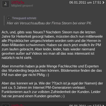
UffTaTa
06.01.2011 um 17:51
Mitglied gesperrt
Timeguard schrieb:
Hier ein Versuchsaufbau der Firma Steorn bei einer PK
Ach, und, gibts was Neues? Nachdem Steorn nun die letzten
Jahre für Heiterkeit gesorgt haben, müssten doch nun mittlerweile
alle Physikbücher umgeschrieben worden sein und die Herren in
Aber-Milliarden schwimmen. Haben sie doch jetzt endlich ihr PM
zum laufen gebracht. Aber leider, leider, hats wieder niemand
gesehen außer auf Videos wo man all das was interesant ist
natürlich nicht sieht.
Aber immerhin haben ja jede Menge Fachleuchte und Experten
das Wunderding begutachten können. Blöderweise finden die das
PM nun aber gar nicht PMig ;-)
Aber das kennen wir ja. Wie der ??(ach ist ja egal der Namen) der
seit ca. 5 Jahren im Internet PM-Generatoren verleast.
Funktionieren auch zur vollsten Zufriedenheit der Kunden. Leider
hat nie jemand einen Kunden gesehen ;-)
UffTaTa