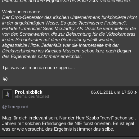
untersuchen und ihre Ergebnisse bis Ende 2007 veröffentlichen.
Besucht
Teilgenommen
Alle
Neue
Geschlossen
Weiter unten dann:
Der Orbo-Generator des irischen Unternehmens funktionierte nicht
Lesenswert
Schlüsselwörter
in der angekündigten Weise. Es gebe ?technische Probleme?,
erklärte Firmenchef Sean McCarthy. Als Ursache vermutete er die
von den Scheinwerfern, die zur Beleuchtung für die Videokameras
in den Schaukasten mit dem Generator gestellt wurden,
abgestrahlte Hitze. Jedenfalls war die Internetseite mit der
Direktverbindung ins Kinetica-Museum schon kurz nach Beginn
des Experiments nicht mehr erreichbar.
Tja, was soll man da noch sagen.....
Prof.nixblick
06.01.2011 um 17:50
ehemaliges Mitglied
@Timeguard
Mag für dich irrelevant sein. Nur der Herr Szabo "nervt" schon seit
Jahren mit solchen Erfindungen die NIE funktionierten. Es ist egal
was er wie versucht, das Ergebnis ist immer das selbe.