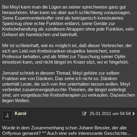
Bei Meyl kann man die Lügen an seiner sprechweise ganz gut
heraushören. Man kann sie aber auch schlichtweg voraussagen.
Seine Experimentierkoffer sind als betrügerisch konstruiertes
Spielzeug ohne echte Funktion entlarvt, seine Geräte zur
Krebsbehandlung als sündteure Atrappen ohne jede Funktion, sein
Gefasel als hanebüchen und laienhaft.
Mir ist schleierhaft, wie es möglich ist, daß dieser Verbrecher, der
sich am Leid von Krebskranken skupellos bereichert, seine
Professur behalten, und als Mittel zur Täuschung seiner Opfer
einsetzen kann, und nicht längst im Knast sitzt, wo er hingehört.
Jemand schrieb in diesem Thread, Meyl gehöre zur selben
Fraktion wie von Däniken. Das sehe ich nicht so. Däniken
unterhält Leute, die sich von ihm unterhalten lassen wollen. Meyl
verbreitet zusammengepfuschte Theorien, die längst widerlegt
sind, um vorgetäuschte Krebstherapien zu verkaufen. Dazwischen
liegen Welten.
Karol
25.01.2011 um 04:58
Wurde in dem Zusammenhang schon Johann Bessler, der alte
Orffyreus genannt? ^^ Auch eine sehr interessante Geschichte...