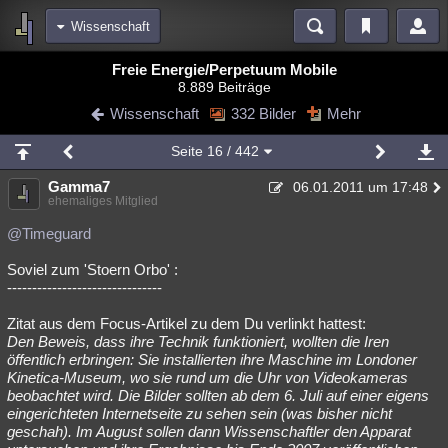
Wissenschaft
Bereiche
Freie Energie/Perpetuum Mobile
8.889 Beiträge
Echtzeit
Diskussionen
Blogs
Videos
Statistiken
Wissenschaft
332 Bilder
Mehr
Chat
Wiki
Neuigkeiten
2
Seite
16
/ 442
meine Rubriken
Gamma7
06.01.2011 um 17:48
Menschen
Wissenschaft
Politik
Mystery
Kriminalfälle
ehemaliges Mitglied
Spiritualität
Verschwörungen
Technologie
Ufologie
@Timeguard
Soviel zum 'Stoern Orbo' :
Natur
Umfragen
Unterhaltung
-------------------------------
weitere Rubriken
Zitat aus dem Focus-Artikel zu dem Du verlinkt hattest:
Philosophie
Träume
Orte
Esoterik
Literatur
Den Beweis, dass ihre Technik funktioniert, wollten die Iren
öffentlich erbringen: Sie installierten ihre Maschine im Londoner
Astronomie
Helpdesk
Gruppen
Gaming
Filme
Kinetica-Museum, wo sie rund um die Uhr von Videokameras
beobachtet wird. Die Bilder sollten ab dem 6. Juli auf einer eigens
Musik
Clash
Verbesserungen
Allmystery
English
eingerichteten Internetseite zu sehen sein (was bisher nicht
geschah). Im August sollen dann Wissenschaftler den Apparat
Übersichten