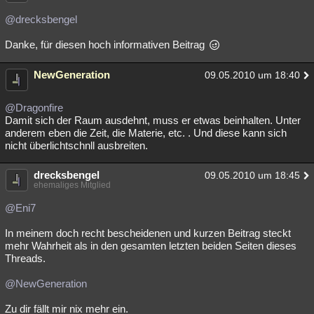
Besucht
Teilgenommen
Alle
Neue
Geschlossen
@drecksbengel
Lesenswert
Schlüsselwörter
Danke, für diesen hoch informativen Beitrag
NewGeneration
09.05.2010 um 18:40
@Dragonfire
Damit sich der Raum ausdehnt, muss er etwas beinhalten. Unter
anderem eben die Zeit, die Materie, etc. . Und diese kann sich
nicht überlichtschnll ausbreiten.
drecksbengel
09.05.2010 um 18:45
ehemaliges Mitglied
@Eni7
In meinem doch recht bescheidenen und kurzen Beitrag steckt
mehr Wahrheit als in den gesamten letzten beiden Seiten dieses
Threads.
@NewGeneration
Zu dir fällt mir nix mehr ein.