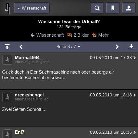
Wissenschaft
Bereiche
Wie schnell war der Urknall?
131 Beiträge
Echtzeit
Diskussionen
Blogs
Videos
Statistiken
Wissenschaft
2 Bilder
Mehr
Chat
Wiki
Neuigkeiten
2
Seite
3
/ 7
meine Rubriken
Marina1984
09.05.2010 um 17:38
Menschen
Wissenschaft
Politik
Mystery
Kriminalfälle
ehemaliges Mitglied
Spiritualität
Verschwörungen
Technologie
Ufologie
Guck doch in Der Suchmaschine nach oder besorge dir
bestimmte Bücher über sowas.
Natur
Umfragen
Unterhaltung
weitere Rubriken
drecksbengel
09.05.2010 um 18:18
ehemaliges Mitglied
Philosophie
Träume
Orte
Esoterik
Literatur
Zwei Seiten Schrott...
Astronomie
Helpdesk
Gruppen
Gaming
Filme
Musik
Clash
Verbesserungen
Allmystery
English
Eni7
09.05.2010 um 18:36
Übersichten