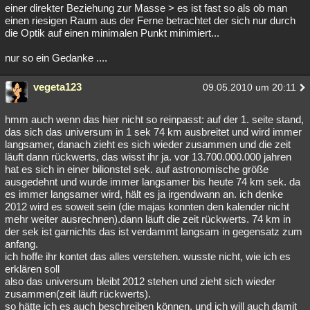
einer direkter Beziehung zur Masse > es ist fast so als ob man
einen riesigen Raum aus der Ferne betrachtet der sich nur durch
die Optik auf einen minimalen Punkt minimiert...
nur so ein Gedanke ....
vegeta123
09.05.2010 um 20:11
hmm auch wenn das hier nicht so reinpasst: auf der 1. seite stand,
das sich das universum in 1 sek 74 km ausbreitet und wird immer
langsamer, danach zieht es sich wieder zusammen und die zeit
läuft dann rückwerts, das wisst ihr ja. vor 13.700.000.000 jahren
hat es sich in einer bilionstel sek. auf astronomische größe
ausgedehnt und wurde immer langsamer bis heute 74 km sek. da
es immer langsamer wird, hält es ja irgendwann an. ich denke
2012 wird es soweit sein (die majas konnten den kalender nicht
mehr weiter ausrechnen).dann läuft die zeit rückwerts. 74 km in
der sek ist garnichts das ist verdammt langsam in gegensatz zum
anfang.
ich hoffe ihr kontet das alles verstehen. wusste nicht, wie ich es
erklären soll
also das universum bleibt 2012 stehen und zieht sich wieder
zusammen(zeit läuft rückwerts).
so hätte ich es auch beschreiben können. und ich will auch damit