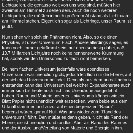
Lichtquellen, die genauso weit von uns weg sind, müßten hier
zweimal am Himmel zu sehen sein. Auch die noch weiteren
Lichtquellen, die müßten in noch größerem Abstand als Lichtpaare
am Himmel stehen. Eigentlich sogar als Lichtringe, unser Raum ist
ja 3D.
Nun sehen wir solch ein Phänomen nicht. Also, so die einen
Physiker, ist unser Universum Flach. Andere allerdings sagen, es
kann noch immer gekrümmt sein, nur eben so riesig dabei, daß
13,7 Milliarden Lichtjahre noch keine nennenswerte Krümmung
hat, sodaß wir den Unterschied zu flach nicht bemerken.
Bei nem flachen Universum jedenfalls wäre ebendieses
Universum zwar unendlich groß, jedoch letztlich nur die Ebene, auf
der sich das Universum befindet. Denn als aus dem urknall heraus
entstanden kann das Universum bei welcher Expansionsrate auch
immer sich bis heute noch nicht ins Unendliche ausgedehnt
haben. Raum und Materie unseres Universums können wie ein
Blatt Papier nicht unendlich weit erstrecken, wenn beide aus dem
Urknall stammen und zuvor auf einen begrenzten "Raum"
begrenzt wären, gar auf Null. Was uns wieder zum "Rand des
universums" führt. Den müßte es dann geben. Nicht als Rand der
Ebene, die ist unendlich und randlos. Aber als Rand des Raumes
und der Ausbreitung/Verteilung von Materie und Energie in ihm.