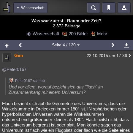
Wissenschaft
Bereiche
Was war zuerst - Raum oder Zeit?
2.372 Beiträge
Echtzeit
Diskussionen
Blogs
Videos
Statistiken
Wissenschaft
200 Bilder
Mehr
Chat
Wiki
Neuigkeiten
2
Seite
4
/ 120
meine Rubriken
Gim
22.10.2015 um 17:36
Menschen
Wissenschaft
Politik
Mystery
Kriminalfälle
Spiritualität
Verschwörungen
Technologie
Ufologie
@Peter0167
Natur
Umfragen
Unterhaltung
Peter0167 schrieb:
Und vor allem, worauf bezieht sich das "flach" im
weitere Rubriken
Zusammenhang mit einem Universum?
Philosophie
Träume
Orte
Esoterik
Literatur
Flach bezieht sich auf die Geometrie des Universums; dass die
Winkelsumme in Dreiecken immer 180° ist. IN sphärischen oder
Astronomie
Helpdesk
Gruppen
Gaming
Filme
hyperbolischen Universen wären die Winkelsummen
entsprechend größer oder kleiner als 180°. Flach heißt nicht, dass
Musik
Clash
Verbesserungen
Allmystery
English
das Universum begrenzt ist oder platt. Man könnte sagen das
Universum ist flach wie ein Flugplatz oder flach wie die Seite eines
Übersichten