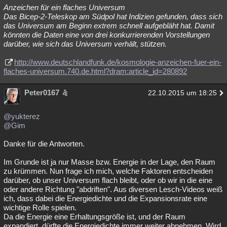
Anzeichen für ein flaches Universum
Das Bicep-2-Teleskop am Südpol hat Indizien gefunden, dass sich
das Universum am Beginn extrem schnell aufgebläht hat. Damit
könnten die Daten eine von drei konkurrierenden Vorstellungen
darüber, wie sich das Universum verhält, stützen.
http://www.deutschlandfunk.de/kosmologie-anzeichen-fuer-ein-
flaches-universum.740.de.html?dram:article_id=280892
Peter0167
22.10.2015 um 18:25
@yukterez
@Gim
Danke für die Antworten.
Im Grunde ist ja nur Masse bzw. Energie in der Lage, den Raum
zu krümmen. Nun frage ich mich, welche Faktoren entscheiden
darüber, ob unser Universum flach bleibt, oder ob wir in die eine
oder andere Richtung "abdriften". Aus diversen Lesch-Videos weiß
ich, dass dabei die Energiedichte und die Expansionsrate eine
wichtige Rolle spielen.
Da die Energie eine Erhaltungsgröße ist, und der Raum
expandiert, dürfte die Energiedichte immer weiter abnehmen. Wird