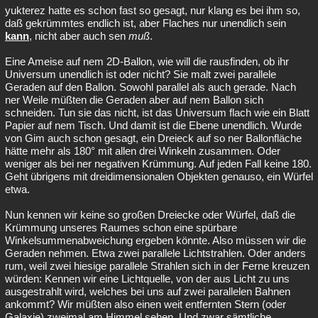
yukterez hatte es schon fast so gesagt, nur klang es bei ihm so,
daß gekrümmtes endlich ist, aber Flaches nur unendlich sein
kann
, nicht aber auch sen
muß
.
Eine Ameise auf nem 2D-Ballon, wie will die rausfinden, ob ihr
Universum unendlich ist oder nicht? Sie malt zwei parallele
Geraden auf den Ballon. Sowohl parallel als auch gerade. Nach
ner Weile müßten die Geraden aber auf nem Ballon sich
schneiden. Tun sie das nicht, ist das Universum flach wie ein Blatt
Papier auf nem Tisch. Und damit ist die Ebene unendlich. Wurde
von Gim auch schon gesagt, ein Dreieck auf so ner Ballonfläche
hätte mehr als 180° mit allen drei Winkeln zusammen. Oder
weniger als bei ner negativen Krümmung. Auf jeden Fall keine 180.
Geht übrigens mit dreidimensionalen Objekten genauso, ein Würfel
etwa.
Nun kennen wir keine so großen Dreiecke oder Würfel, daß die
Krümmung unseres Raumes schon eine spürbare
Winkelsummenabweichung ergeben könnte. Also müssen wir die
Geraden nehmen. Etwa zwei parallele Lichtstrahlen. Oder anders
rum, weil zwei hiesige parallele Strahlen sich in der Ferne kreuzen
würden: Kennen wir eine Lichtquelle, von der aus Licht zu uns
ausgestrahlt wird, welches bei uns auf zwei parallelen Bahnen
ankommt? Wir müßten also einen weit entfernten Stern (oder
Galaxie) zweimal am Himmel sehen. Und zwar sämtliche