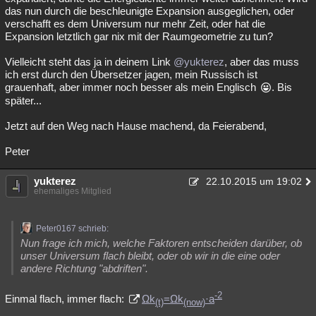
das nun durch die beschleunigte Expansion ausgeglichen, oder
verschafft es dem Universum nur mehr Zeit, oder hat die
Expansion letztlich gar nix mit der Raumgeometrie zu tun?
Vielleicht steht das ja in deinem Link
@yukterez
, aber das muss
ich erst durch den Übersetzer jagen, mein Russisch ist
grauenhaft, aber immer noch besser als mein Englisch
. Bis
später...
Jetzt auf den Weg nach Hause machend, da Feierabend,
Peter
yukterez
22.10.2015 um 19:02
ehemaliges Mitglied
Peter0167 schrieb:
Nun frage ich mich, welche Faktoren entscheiden darüber, ob
unser Universum flach bleibt, oder ob wir in die eine oder
andere Richtung "abdriften".
-2
Einmal flach, immer flach:
Ωk
=Ωk
·a
(t)
(now)