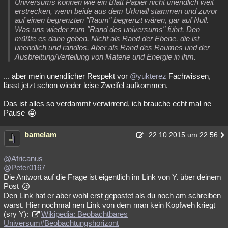
Universums können wie ein Blatt Papier nicht unendlich weit
erstrecken, wenn beide aus dem Urknall stammen und zuvor
auf einen begrenzten "Raum" begrenzt wären, gar auf Null.
Was uns wieder zum "Rand des universums" führt. Den
müßte es dann geben. Nicht als Rand der Ebene, die ist
unendlich und randlos. Aber als Rand des Raumes und der
Ausbreitung/Verteilung von Materie und Energie in ihm.
... aber mein unendlicher Respekt vor
@yukterez
Fachwissen,
lässt jetzt schon wieder leise Zweifel aufkommen.
Das ist alles so verdammt verwirrend, ich brauche echt mal ne
Pause
bamelam
22.10.2015 um 22:56
@Africanus
@Peter0167
Die Antwort auf die Frage ist eigentlich im Link von Y. über deinem
Post
Den Link hat er aber wohl erst gepostet als du noch am schreiben
warst. Hier nochmal nen Link von dem man kein Kopfweh kriegt
(sry Y):
Wikipedia: Beobachtbares
Universum#Beobachtungshorizont