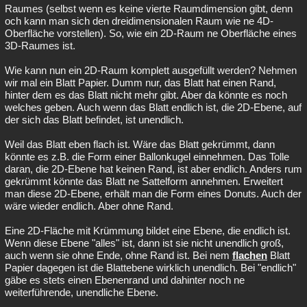
Raumes (selbst wenn es keine vierte Raumdimension gibt, denn
och kann man sich den dreidimensionalen Raum wie ne 4D-
Oberfläche vorstellen). So, wie ein 2D-Raum ne Oberfläche eines
3D-Raumes ist.
Wie kann nun ein 2D-Raum komplett ausgefüllt werden? Nehmen
wir mal ein Blatt Papier. Dumm nur, das Blatt hat einen Rand,
hinter dem es das Blatt nicht mehr gibt. Aber da könnte es noch
welches geben. Auch wenn das Blatt endlich ist, die 2D-Ebene, auf
der sich das Blatt befindet, ist unendlich.
Weil das Blatt eben flach ist. Wäre das Blatt gekrümmt, dann
könnte es z.B. die Form einer Ballonkugel einnehmen. Das Tolle
daran, die 2D-Ebene hat keinen Rand, ist aber endlich. Anders rum
gekrümmt könnte das Blatt ne Sattelform annehmen. Erweitert
man diese 2D-Ebene, erhält man die Form eines Donuts. Auch der
wäre wieder endlich. Aber ohne Rand.
Eine 2D-Fläche mit Krümmung bildet eine Ebene, die endlich ist.
Wenn diese Ebene "alles" ist, dann ist sie nicht unendlich groß,
auch wenn sie ohne Ende, ohne Rand ist. Bei nem
flachen
Blatt
Papier dagegen ist die Blattebene wirklich unendlich. Bei "endlich"
gäbe es stets einen Ebenenrand und dahinter noch ne
weiterführende, unendliche Ebene.