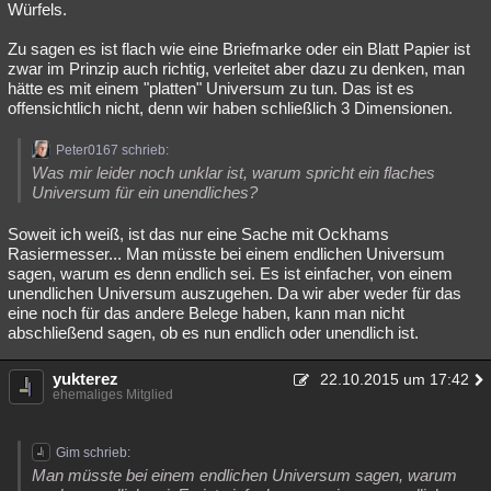
Würfels.
Besucht
Teilgenommen
Alle
Neue
Geschlossen
Zu sagen es ist flach wie eine Briefmarke oder ein Blatt Papier ist
Lesenswert
Schlüsselwörter
zwar im Prinzip auch richtig, verleitet aber dazu zu denken, man
hätte es mit einem "platten" Universum zu tun. Das ist es
offensichtlich nicht, denn wir haben schließlich 3 Dimensionen.
Peter0167 schrieb:
Was mir leider noch unklar ist, warum spricht ein flaches
Universum für ein unendliches?
Soweit ich weiß, ist das nur eine Sache mit Ockhams
Rasiermesser... Man müsste bei einem endlichen Universum
sagen, warum es denn endlich sei. Es ist einfacher, von einem
unendlichen Universum auszugehen. Da wir aber weder für das
eine noch für das andere Belege haben, kann man nicht
abschließend sagen, ob es nun endlich oder unendlich ist.
yukterez
22.10.2015 um 17:42
ehemaliges Mitglied
Gim schrieb:
Man müsste bei einem endlichen Universum sagen, warum