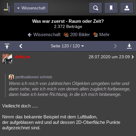
Wissenschaft
Bereiche
Was war zuerst - Raum oder Zeit?
2.372 Beiträge
Echtzeit
Diskussionen
Blogs
Videos
Statistiken
Wissenschaft
200 Bilder
Mehr
Chat
Wiki
Neuigkeiten
Seite
120
/ 120
meine Rubriken
delta.m
28.07.2020 um 23:09
Menschen
Wissenschaft
Politik
Mystery
Kriminalfälle
Spiritualität
Verschwörungen
Technologie
Ufologie
perttivalkonen schrieb:
Natur
Umfragen
Unterhaltung
Wenn ich mich von zahlreichen Objekten umgeben sehe und
dann sehe, wie ich mich von denen allen zugleich fortbewege,
weitere Rubriken
dann habe ich keine Richtung, in die ich mich hinbewege.
Philosophie
Träume
Orte
Esoterik
Literatur
Vielleicht doch .....
Astronomie
Helpdesk
Gruppen
Gaming
Filme
Nimm das bekannte Beispiel mit dem Luftballon,
der aufgeblasen wird und auf dessen 2D-Oberfläche Punkte
Musik
Clash
Verbesserungen
Allmystery
English
aufgezeichnet sind.
Übersichten