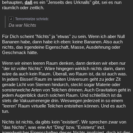
behaupten,
daß
es ein "Jenseits des Urknalls" gibt, sei es nun
räumlich oder zeitlich.
Terrormietze schrieb:
Da war Nichts
Für Dich scheint "Nichts" ja "etwas" zu sein. Wenn ich aber Null
Bananen habe, dann habe ich eben: keine Bananen. Also auch
nichts, das irgendeine Eigenschaft, Masse, Ausdehnung oder
Geschmack hätte.
Wenn wir einen leeren Raum denken, dann denken wir eben nur
"der ist voller Nichts". Wäre hingegen wirklich nichts darin, dann
wäre da auch kein Raum. Überall, wo Raum ist, da ist auch was.
In jedem Bisserl Raum im weiten Universum geht zu jeder Zit
gerade Licht von Sternen hindurch, steckt sogar Materie oder
sonsterwelche Arten von Teilchen drinnen. Auch Gravitation geht in
jedem Augenblick durch solchen Raum. Und schließlich ist da
stets die Vakuumenergie drin. Weswegen jederzeit in so einem
"leeren" Raum virtuelle Teilchen entstehen können. Und es auch
tun.
Nichts ist nichts, da gibts kein "existiert". Wir sprechen zwar von
"das Nichts", was eine Art "Ding" bzw. "Existenz" incl.
irgendwelcher Eigenschaften dieses Nichts impliziert, doch ist dies