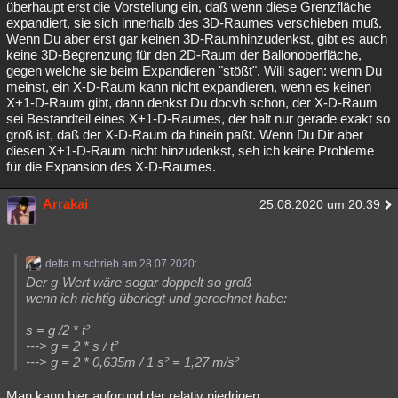
überhaupt erst die Vorstellung ein, daß wenn diese Grenzfläche
expandiert, sie sich innerhalb des 3D-Raumes verschieben muß.
Wenn Du aber erst gar keinen 3D-Raumhinzudenkst, gibt es auch
keine 3D-Begrenzung für den 2D-Raum der Ballonoberfläche,
gegen welche sie beim Expandieren "stößt". Will sagen: wenn Du
meinst, ein X-D-Raum kann nicht expandieren, wenn es keinen
X+1-D-Raum gibt, dann denkst Du docvh schon, der X-D-Raum
sei Bestandteil eines X+1-D-Raumes, der halt nur gerade exakt so
groß ist, daß der X-D-Raum da hinein paßt. Wenn Du Dir aber
diesen X+1-D-Raum nicht hinzudenkst, seh ich keine Probleme
für die Expansion des X-D-Raumes.
Arrakai
25.08.2020 um 20:39
delta.m schrieb am 28.07.2020:
Der g-Wert wäre sogar doppelt so groß
wenn ich richtig überlegt und gerechnet habe:
s = g /2 * t²
---> g = 2 * s / t²
---> g = 2 * 0,635m / 1 s² = 1,27 m/s²
Man kann hier aufgrund der relativ niedrigen