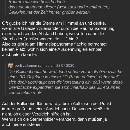
Raumexpansion bewirkt doch,
dass die Abstände dieser (weit zueinander entfernten)
Galaxien mit der Zeit immer größer werden
Oft gucke ich mir die Sterne am Himmel an und denke,
wenn alle Galaxien zueinander durch die Raumausdehnung
einen wachsenden Abstand haben, wo sollen dann die
Sternbilder ( großer wagen etc. ... ) hin ?
Also es gibt ja am Himmelspanorama flächig betrachtet
keinen Platz, wohin sich eine Ausdehnung erkennbar
ausbreiten könnte.
perttivalkonen schrieb am 28.07.2020:
Die Ballonoberfläche wird doch schon vorab als Grenzfläche
eines 3D-Objektes in einem 3D-Raum definiert, daher stellt
sich doch überhaupt erst die Vorstellung ein, daß wenn diese
Grenzfläche expandiert, sie sich innerhalb des 3D-Raumes
verschieben muß.
Auf der Ballonoberfläche wird ja beim Aufblasen der Punkt
immer größer in seiner Ausdehnung. Deswegen weiß ich
nicht, ob dieser Vergleich hilfreich ist.
Wenn sich die Sternenbilder verändern, dann müßten ja
auch neue entstehen.
____