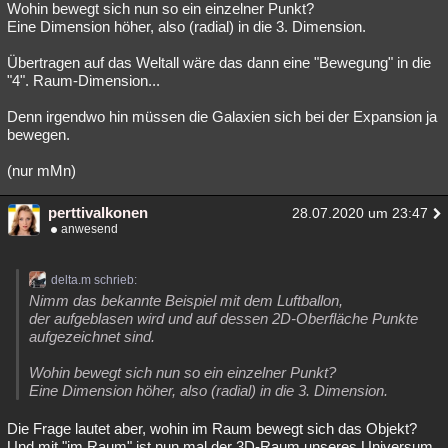
Wohin bewegt sich nun so ein einzelner Punkt?
Besucht
Teilgenommen
Alle
Neue
Geschlossen
Eine Dimension höher, also (radial) in die 3. Dimension.
Lesenswert
Schlüsselwörter
Übertragen auf das Weltall wäre das dann eine "Bewegung" in die
"4". Raum-Dimension...
Denn irgendwo hin müssen die Galaxien sich bei der Expansion ja
bewegen.
(nur mMn)
perttivalkonen
28.07.2020 um 23:47
anwesend
delta.m schrieb:
Nimm das bekannte Beispiel mit dem Luftballon,
der aufgeblasen wird und auf dessen 2D-Oberfläche Punkte
aufgezeichnet sind.
Wohin bewegt sich nun so ein einzelner Punkt?
Eine Dimension höher, also (radial) in die 3. Dimension.
Die Frage lautet aber, wohin im Raum bewegt sich das Objekt?
Und mit "im Raum" ist nun mal der 3D-Raum unseres Universum