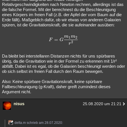
Relativgeschwindigkeiten nach Newton rechnen, allerdings ist das
die falsche Formel. Mit der berechnest du die Beschleunigung
eines Körpers im freien Fall (z.B. der Apfel der vom Baum auf die
Erde fällt). Maßgeblich dafür, ob wir etwas von anderen Galaxien
spüren, ist die Gravitationskraft, die sie aufeinander ausüben:
m
m
1
2
F = G \frac{m_1 m_2}{r^2
=
F
G
2
r
Da bleibt bei interstellaren Distanzen nichts für uns spürbares
übrig, da die Gravitation wie in der Formel zu erkennen mit 1/r²
abfällt. Dabei ist es egal, ob die Galaxien beschleunigt werden oder
ob sich selbst im freien Fall durch den Raum bewegen.
Also: Keine spürbare Gravitationskraft, keine spürbare
Fallbeschleunigung (g-Kraft), daher greift zumindest dieses
Argument nicht.
nisus
25.08.2020 um 21:21
delta.m schrieb am 28.07.2020: