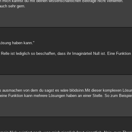
n mich kannst du mit deinen wissenschafltichen Beiträge nicht verwirren.
auch sehr gern.
 Lösung haben kann."
lle ist lediglich so beschaffen, dass ihr Imaginärteil Null ist. Eine Funktion 
das ausmachen von dem du sagst es wäre blödsinn.Mit dieser komplexen Lösu
Und eine Funktion kann mehrere Lösungen haben an einer Stelle. So zum Beispiel