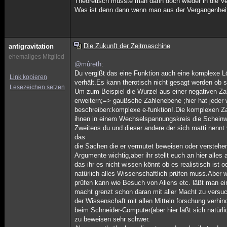
Theoretisch müsste man dann doch wieder in die Verga
Was ist denn dann wenn man aus der Vergangenheit 
Die Zukunft der Zeitmaschine
antigravitation
ehemaliges Mitglied
@mûreth
:
Du vergißt das eine Funktion auch eine komplexe
Link kopieren
verhält.Es kann therotisch nicht gesagt werden ob s
Lesezeichen setzen
Um zum Beispiel die Wurzel aus einer negativen 
erweitern;=> gaußsche Zahlenebene ;hier hat jeder w
beschreiben:komplexe e-funktion!.Die komplexen Zah
ihnen in einem Wechselspannungskreis die Schein
Zweitens du und dieser andere der sich matti nennt
das
die Sachen die er vermutet beweisen oder verstehen k
Argumente wichtig,aber ihr stellt euch an hier alle
das ihr es nicht wissen könnt ob es realistisch ist 
natürlich alles Wissenschaftlich prüfen muss.Aber 
prüfen kann wie Besuch von Aliens etc. läßt man e
macht grenzt schon daran mit aller Macht zu versu
der Wissenschaft mit allen Mitteln forschung verhin
beim Schneider-Computer(aber hier läßt sich natürlic
zu beweisen sehr schwer.