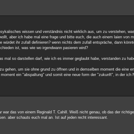
phsykalisches wissen und verständnis nicht wirklich aus, um zu verstehen, was
ollt, aber ich habe mal eine frage und bitte euch, die auch einem laien von 
 wie würdet ihr zufall definieren? wenn nichts dem zufall entspräche, dann kö
ntschieden ist, was wie wo irgendwann pasieren wird?
as mal so darstellen darf, wie ich es immer geglaubt habe, verstanden zu hab
r zu gehen, um sie ohne grund zu öffnen und in demselben moment die eine en
oment ein "abspaltung" und somit eine neue form der "zukunft", in der ich
ar das von einem Reginald T. Cahill. Weiß nicht genau, ob das der richtige i
esen. aber schauts euch mal an. Ist auf jeden recht interessant.