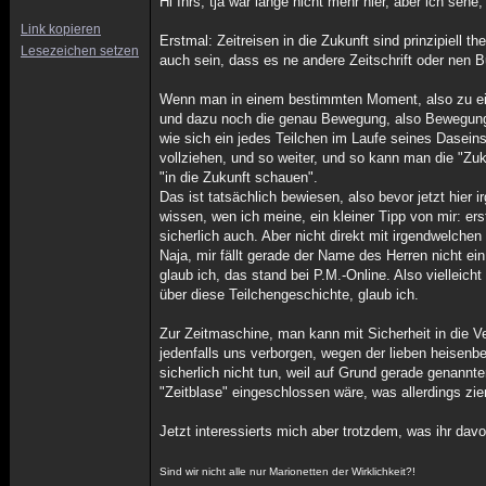
Hi Ihrs, tja war lange nicht mehr hier, aber ich seh
Link kopieren
Erstmal: Zeitreisen in die Zukunft sind prinzipiell 
Lesezeichen setzen
auch sein, dass es ne andere Zeitschrift oder nen 
Wenn man in einem bestimmten Moment, also zu ein
und dazu noch die genau Bewegung, also Bewegung u
wie sich ein jedes Teilchen im Laufe seines Dasein
vollziehen, und so weiter, und so kann man die "Zu
"in die Zukunft schauen".
Das ist tatsächlich bewiesen, also bevor jetzt hier
wissen, wen ich meine, ein kleiner Tipp von mir: 
sicherlich auch. Aber nicht direkt mit irgendwelche
Naja, mir fällt gerade der Name des Herren nicht ein
glaub ich, das stand bei P.M.-Online. Also viellei
über diese Teilchengeschichte, glaub ich.
Zur Zeitmaschine, man kann mit Sicherheit in die Ver
jedenfalls uns verborgen, wegen der lieben heisenbe
sicherlich nicht tun, weil auf Grund gerade genann
"Zeitblase" eingeschlossen wäre, was allerdings zi
Jetzt interessierts mich aber trotzdem, was ihr davo
Sind wir nicht alle nur Marionetten der Wirklichkeit?!