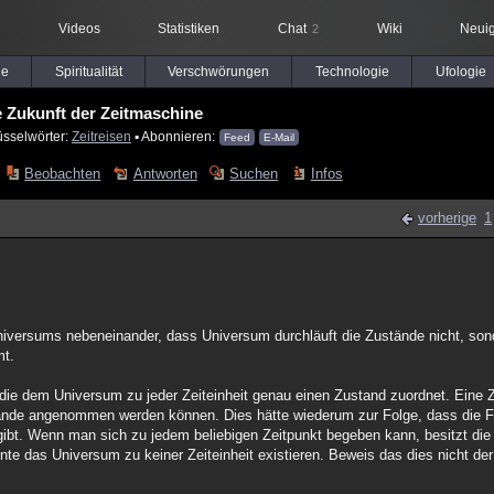
Videos
Statistiken
Chat
Wiki
Neuig
2
le
Spiritualität
Verschwörungen
Technologie
Ufologie
e Zukunft der Zeitmaschine
üsselwörter:
Zeitreisen
▪ Abonnieren:
Feed
E-Mail
Beobachten
Antworten
Suchen
Infos
vorherige
1
iversums nebeneinander, dass Universum durchläuft die Zustände nicht, sond
mt.
n, die dem Universum zu jeder Zeiteinheit genau einen Zustand zuordnet. Eine 
ustände angenommen werden können. Dies hätte wiederum zur Folge, dass die Fu
bt. Wenn man sich zu jedem beliebigen Zeitpunkt begeben kann, besitzt die F
nte das Universum zu keiner Zeiteinheit existieren. Beweis das dies nicht der