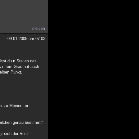
melden
09.01.2005 um 07:03
est du n Stellen des
s n-tem Grad hat auch
selben Punkt.
er zu Meinen, er
eilchen genau bestimmt"
gt sich der Rest.