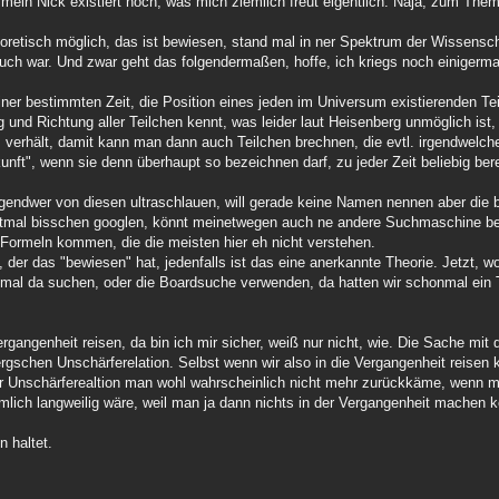
e, mein Nick existiert noch, was mich ziemlich freut eigentlich. Naja, zum The
theoretisch möglich, das ist bewiesen, stand mal in ner Spektrum der Wissensc
Buch war. Und zwar geht das folgendermaßen, hoffe, ich kriegs noch einigerm
er bestimmten Zeit, die Position eines jeden im Universum existierenden T
nd Richtung aller Teilchen kennt, was leider laut Heisenberg unmöglich ist
s verhält, damit kann man dann auch Teilchen brechnen, die evtl. irgendwel
kunft", wenn sie denn überhaupt so bezeichnen darf, zu jeder Zeit beliebig be
 irgendwer von diesen ultraschlauen, will gerade keine Namen nennen aber die
erstmal bisschen googlen, könnt meinetwegen auch ne andere Suchmaschine b
n Formeln kommen, die die meisten hier eh nicht verstehen.
, der das "bewiesen" hat, jedenfalls ist das eine anerkannte Theorie. Jetzt, 
cht mal da suchen, oder die Boardsuche verwenden, da hatten wir schonmal ein 
gangenheit reisen, da bin ich mir sicher, weiß nur nicht, wie. Die Sache mit d
rgschen Unschärferelation. Selbst wenn wir also in die Vergangenheit reisen 
ter Unschärferealtion man wohl wahrscheinlich nicht mehr zurückkäme, wenn ma
emlich langweilig wäre, weil man ja dann nichts in der Vergangenheit machen 
n haltet.