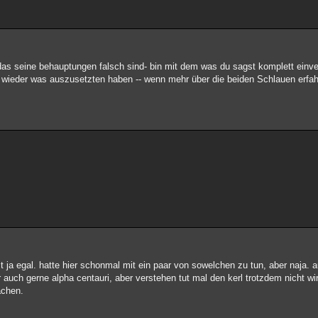
das seine behauptungen falsch sind- bin mit dem was du sagst komplett einve
wieder was auszusetzten haben -- wenn mehr über die beiden Schlauen erfah
st ja egal. hatte hier schonmal mit ein paar von sowelchen zu tun, aber naja. a
uch gerne alpha centauri, aber verstehen tut mal den kerl trotzdem nicht wirkl
achen.