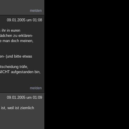
melden
09.01.2005 um 01:08
 ihr in euren
mädchen zu erklären-
nnte man doch meinen,
en- (und bitte etwas
tscheidung träfe,
 NICHT aufgestanden bin,
melden
09.01.2005 um 01:09
st, weil ist ziemlich