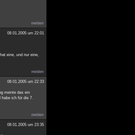
melden
08.01.2005 um 22:01
hat eine, und nur eine,
melden
08.01.2005 um 22:33
ng meinte das ein
 habe ich für die 7.
melden
08.01.2005 um 23:35