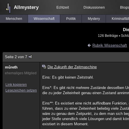
Allmystery
Echtzeit
Diskussionen
Blogs
Menschen
Wissenschaft
Politik
Mystery
Kriminalfäl
Di
126 Beiträge
▪ Schl
Rubrik Wissenschaft
Seite 2 von 7
Die Zukunft der Zeitmaschine
mûreth
ehemaliges Mitglied
Eins: Es gibt keinen Zeitstrahl.
Link kopieren
Eins*: Es gibt nicht mehrere Zustände desselben Un
Lesezeichen setzen
die zu jeder Zeiteinheit genau einen Zustand annim
Eins**: Es existiert eine nicht auffindbare Funktio
führen, dass zu einer Zeiteinheit beliebig viele Z
wäre zu genau dem Zeitpunkt, zu dem man sich begi
jeder Stelle unendlich viele Lösungen und damit kön
existiert in diesem Moment.