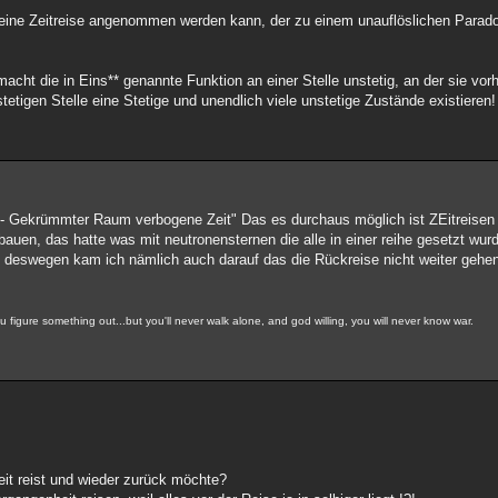
 eine Zeitreise angenommen werden kann, der zu einem unauflöslichen Parado
 macht die in Eins** genannte Funktion an einer Stelle unstetig, an der sie vor
stetigen Stelle eine Stetige und unendlich viele unstetige Zustände existieren!
 - Gekrümmter Raum verbogene Zeit" Das es durchaus möglich ist ZEitreisen
bauen, das hatte was mit neutronensternen die alle in einer reihe gesetzt wu
, deswegen kam ich nämlich auch darauf das die Rückreise nicht weiter gehe
 you figure something out...but you'll never walk alone, and god willing, you will never know war.
it reist und wieder zurück möchte?