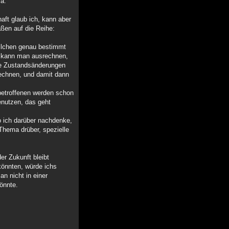
ma:
haft glaub ich, kann aber
aßen auf die Reihe:
eilchen genau bestimmt
, kann man ausrechnen,
che Zustandsänderungen
rechnen, und damit dann
 betroffenen werden schon
enutzen, das geht
wo ich darüber nachdenke,
Thema drüber, spezielle
er Zukunft bleibt
könnten, würde ichs
n nicht in einer
könnte.