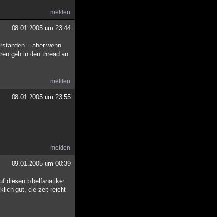
melden
08.01.2005 um 23:44
rstanden -- aber wenn
ren geh in den thread an
melden
08.01.2005 um 23:55
melden
09.01.2005 um 00:39
uf diesen bibelfanatiker
ich gut, die zeit reicht