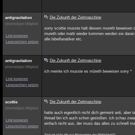
Die Zukunft der Zeitmaschine
antigravitation
ehemaliges Mitglied
sorry scottie musste halt diesem mureth beweisen 
mureth oder matti wieder kommen werden sie daran 
Link kopieren
alle bibelfanatiker etc.
Lesezeichen setzen
Die Zukunft der Zeitmaschine
antigravitation
ehemaliges Mitglied
ich meinte ich musste es mûreth beweisen sorry *
Link kopieren
Lesezeichen setzen
Die Zukunft der Zeitmaschine
scottie
ehemaliges Mitglied
hatte auch eigentlich nicht dich gemeint anti, aber i
thread bin ich auch schon gestoßen. ich schau zwar a
Link kopieren
einfach nicht aus, der muss das alles zu schnell m
Lesezeichen setzen
Sind wir nicht alle nur Marionetten der Wirklichkeit?!