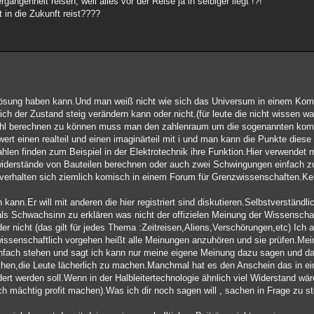
ngenheit reisen, weil alles vor der Reise ja in selbiger liegt !?!
in die Zukunft reist????
 Lösung haben kann.Und man weiß nicht wie sich das Universum in einem Ko
ich der Zustand steig verändern kann oder nicht.(für leute die nicht wissen 
Zahl berechnen zu können muss man den zahlenraum um die sogenannten kom
ert einen realteil und einen imaginärteil mit i und man kann die Punkte diese
len finden zum Beispiel in der Elektrotechnik ihre Funktion.Hier verwendet m
widerstände von Bauteilen berechnen oder auch zwei Schwingungen einfach
 verhalten sich ziemlich komisch in einem Forum für Grenzwissenschaften.Kein
ann.Er will mit anderen die hier registriert sind diskutieren.Selbstverständlic
s als Schwachsinn zu erklären was nicht der offizielen Meinung der Wissenscha
oder nicht (das gilt für jedes Thema :Zeitreisen,Aliens,Verschörungen,etc) Ich
wissenschaftlich vorgehen heißt alle Meinungen anzuhören und sie prüfen.Me
infach stehen und sagt ich kann nur meine eigene Meinung dazu sagen und da
chen,die Leute lächerlich zu machen.Manchmal hat es den Anschein das in e
dert werden soll.Wenn in der Halbleitertechnologie ähnlich viel Widerstand w
h mächtig profit machen).Was ich dir noch sagen will , sachen in Frage zu ste