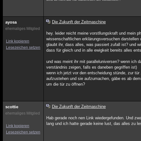
Die Zukunft der Zeitmaschine
ayosa
ehemaliges Mitglied
hey. leider reicht meine vorstllungskraft und mein 
wissenschaftlichen erklärungsversuchen darstellen w
Link kopieren
glaubt ihr, dass alles, was passiert zufall ist? und
Lesezeichen setzen
dass für gleich und in alle ewigkeit bereits alles e
und was meint ihr mit paralleluniversen? wenn ich d
verständnis zeigen, falls es daneben gegriffen ist)
wenn ich jetzt vor den entscheidung stünde, zur tü
aufzustehen und sie aufzumachen, gäbe es ab dem m
um die tür zu öffnen?
Die Zukunft der Zeitmaschine
scottie
ehemaliges Mitglied
Hab gerade noch nen Link wiedergefunden. Und zwar w
lang und ich hatte gerade keine lust, das alles zu l
Link kopieren
Lesezeichen setzen