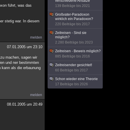
verschiedene Ansätze
xon führt, was das
139 Beiträge bis 2021
Großvater-Paradoxon
wirklich ein Paradoxon?
her stetig war. In diesem
220 Beiträge bis 2017
Zeitreisen - Sind sie
möglich?
melden
2.280 Beiträge bis 2023
07.01.2005 um 23:10
Zeitreisen - Beweis möglich?
885 Beiträge bis 2016
 zu machen, sagen wir
rden und ner bestimmten
Zeitreisender gesichtet!
n kann als die erbaunung
60 Beiträge bis 2017
Schon wieder eine Theorie
17 Beiträge bis 2026
melden
08.01.2005 um 20:49