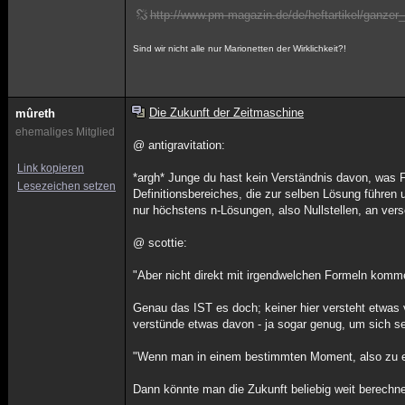
http://www.pm-magazin.de/de/heftartikel/ganzer_a
Sind wir nicht alle nur Marionetten der Wirklichkeit?!
Die Zukunft der Zeitmaschine
mûreth
ehemaliges Mitglied
@ antigravitation:
Link kopieren
*argh* Junge du hast kein Verständnis davon, was F
Lesezeichen setzen
Definitionsbereiches, die zur selben Lösung führe
nur höchstens n-Lösungen, also Nullstellen, an ve
@ scottie:
"Aber nicht direkt mit irgendwelchen Formeln komme
Genau das IST es doch; keiner hier versteht etwas v
verstünde etwas davon - ja sogar genug, um sich se
"Wenn man in einem bestimmten Moment, also zu ein
Dann könnte man die Zukunft beliebig weit berechnen;