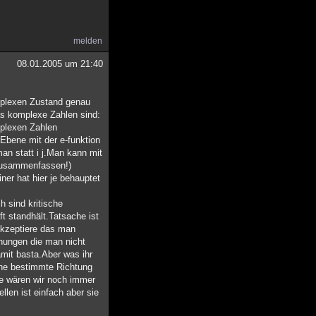
melden
08.01.2005 um 21:40
mplexen Zustand genau
was komplexe Zahlen sind:
plexen Zahlen
 Ebene mit der e-funktion
an statt i j.Man kann mit
 zusammenfassen!)
er hat hier je behauptet
h sind kritische
ft standhält.Tatsache ist
 akzeptiere das man
inungen die man nicht
mit basta.Aber was ihr
ine bestimmte Richtung
äre wären wir noch immer
llen ist einfach aber sie