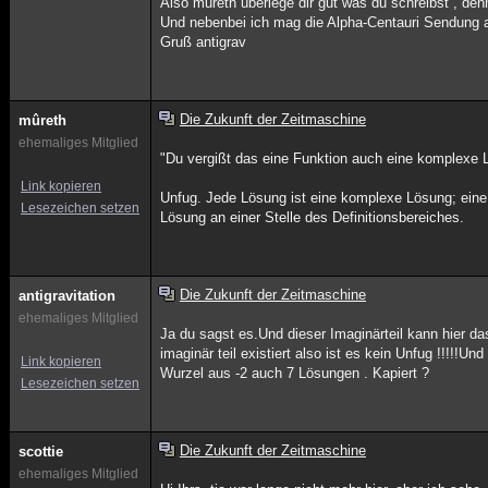
Also mureth überlege dir gut was du schreibst , den
Und nebenbei ich mag die Alpha-Centauri Sendung 
Gruß antigrav
Die Zukunft der Zeitmaschine
mûreth
ehemaliges Mitglied
"Du vergißt das eine Funktion auch eine komplexe
Link kopieren
Unfug. Jede Lösung ist eine komplexe Lösung; eine Re
Lesezeichen setzen
Lösung an einer Stelle des Definitionsbereiches.
Die Zukunft der Zeitmaschine
antigravitation
ehemaliges Mitglied
Ja du sagst es.Und dieser Imaginärteil kann hier 
imaginär teil existiert also ist es kein Unfug !!!!!
Link kopieren
Wurzel aus -2 auch 7 Lösungen . Kapiert ?
Lesezeichen setzen
Die Zukunft der Zeitmaschine
scottie
ehemaliges Mitglied