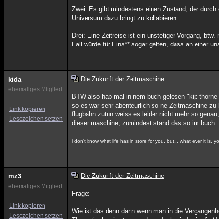
Zwei: Es gibt mindestens einen Zustand, der durch
Universum dazu bringt zu kollabieren.
Drei: Eine Zeitreise ist ein unstetiger Vorgang, btw.
Fall würde für Eins** sogar gelten, dass an einer un
Die Zukunft der Zeitmaschine
kida
ehemaliges Mitglied
BTW also hab mal in nem buch gelesen "kip thorne
so es war sehr abenteurlich so ne Zeitmaschine zu 
Link kopieren
flugbahn zutun weiss es leider nicht mehr so genau
Lesezeichen setzen
dieser maschine, zumindest stand das so im buch
i don't know what life has in store for you, but... what ever it is,
Die Zukunft der Zeitmaschine
mz3
ehemaliges Mitglied
Frage:
Link kopieren
Wie ist das denn dann wenn man in die Vergangenhe
Lesezeichen setzen