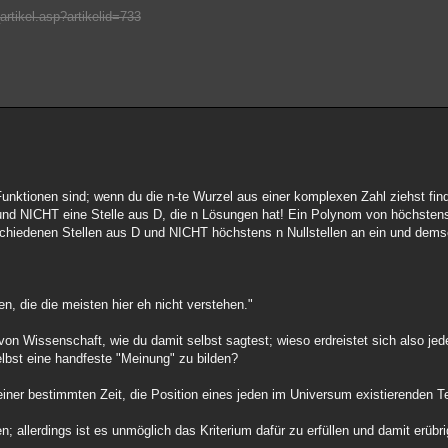
rtikel.asp?artikelid=733
unktionen sind; wenn du die n-te Wurzel aus einer komplexen Zahl ziehst find
n und NICHT eine Stelle aus D, die n Lösungen hat! Ein Polynom von höchsten
rschiedenen Stellen aus D und NICHT höchstens n Nullstellen an ein und dem
n, die die meisten hier eh nicht verstehen."
on Wissenschaft, wie du damit selbst sagtest; wieso erdreistet sich also jed
lbst eine handfeste "Meinung" zu bilden?
er bestimmten Zeit, die Position eines jeden im Universum existierenden T
 allerdings ist es unmöglich das Kriterium dafür zu erfüllen und damit erübri