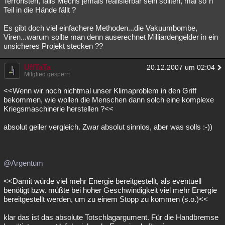
Terroristen, falls Mechs jemals realisierbar sein sollten, mal so`n
Teil in die Hände fällt ?
Es gibt doch viel einfachere Methoden...die Vakuumbombe,
Viren...warum sollte man denn auserechnet Milliardengelder in ein
unsicheres Projekt stecken ??
UffTaTa
20.12.2007 um 02:04
Mitglied gesperrt
<<Wenn wir noch nichtmal unser Klimaproblem in den Griff
bekommen, wie wollen die Menschen dann solch eine komplexe
Kriegsmaschinerie herstellen ?<<
absolut geiler vergleich. Zwar absolut sinnlos, aber was solls :-))
@Argentum
<<Damit würde viel mehr Energie bereitgestellt, als eventuell
benötigt bzw. müßte bei hoher Geschwindigkeit viel mehr Energie
bereitgestellt werden, um zu einem Stopp zu kommen (s.o.)<<
klar das ist das absolute Totschlagargument. Für die Handbremse