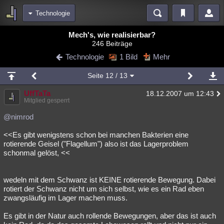
Technologie
Bereiche
Mech's, wie realisierbar?
246 Beiträge
Echtzeit
Diskussionen
Blogs
Videos
Statistiken
Technologie
1 Bild
Mehr
Chat
Wiki
Neuigkeiten
2
Seite
12
/ 13
meine Rubriken
UffTaTa
18.12.2007 um 12:43
Menschen
Wissenschaft
Politik
Mystery
Kriminalfälle
Mitglied gesperrt
Spiritualität
Verschwörungen
Technologie
Ufologie
@nimrod
<<Es gibt wenigstens schon bei manchen Bakterien eine
Natur
Umfragen
Unterhaltung
rotierende Geisel ("Flagellum") also ist das Lagerproblem
weitere Rubriken
schonmal gelöst, <<
Philosophie
Träume
Orte
Esoterik
Literatur
wedeln mit dem Schwanz ist KEINE rotierende Bewegung. Dabei
Astronomie
Helpdesk
Gruppen
Gaming
Filme
rotiert der Schwanz nicht um sich selbst, wie es ein Rad eben
zwangsläufig im Lager machen muss.
Musik
Clash
Verbesserungen
Allmystery
English
Es gibt in der Natur auch rollende Bewegungen, aber das ist auch
Übersichten