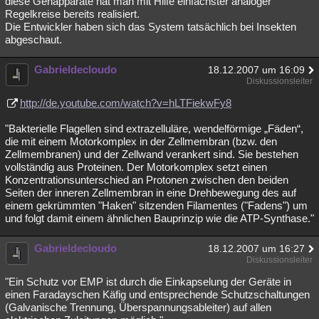
diese Gehapparate hat man mit Hilfe einfachster analoger
Regelkreise bereits realisiert.
Die Entwickler haben sich das System tatsächlich bei Insekten
abgeschaut.
Gabrieldecloudo
18.12.2007 um 16:09
Diskussionsleiter
http://de.youtube.com/watch?v=hLTFiekwFy8
"Bakterielle Flagellen sind extrazelluläre, wendelförmige „Fäden“,
die mit einem Motorkomplex in der Zellmembran (bzw. den
Zellmembranen) und der Zellwand verankert sind. Sie bestehen
vollständig aus Proteinen. Der Motorkomplex setzt einen
Konzentrationsunterschied an Protonen zwischen den beiden
Seiten der inneren Zellmembran in eine Drehbewegung des auf
einem gekrümmten "Haken" sitzenden Filamentes ("Fadens") um
und folgt damit einem ähnlichen Bauprinzip wie die ATP-Synthase."
Gabrieldecloudo
18.12.2007 um 16:27
Diskussionsleiter
"Ein Schutz vor EMP ist durch die Einkapselung der Geräte in
einen Faradayschen Käfig und entsprechende Schutzschaltungen
(Galvanische Trennung, Überspannungsableiter) auf allen