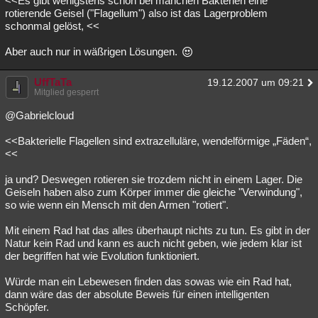
<<Es gibt wenigstens schon bei manchen Bakterien eine
rotierende Geisel ("Flagellum") also ist das Lagerproblem
schonmal gelöst, <<
Aber auch nur in wäßrigen Lösungen.
UffTaTa
19.12.2007 um 09:21
Mitglied gesperrt
@Gabrielcloud
<<Bakterielle Flagellen sind extrazelluläre, wendelförmige „Fäden“,
<<
ja und? Deswegen rotieren sie trozdem nicht in einem Lager. Die
Geiseln haben also zum Körper immer die gleiche "Verwindung",
so wie wenn ein Mensch mit den Armen "rotiert".
Mit einem Rad hat das alles überhaupt nichts zu tun. Es gibt in der
Natur kein Rad und kann es auch nicht geben, wie jedem klar ist
der begriffen hat wie Evolution funktioniert.
Würde man ein Lebewesen finden das sowas wie ein Rad hat,
dann wäre das der absolute Beweis für einen intelligenten
Schöpfer.