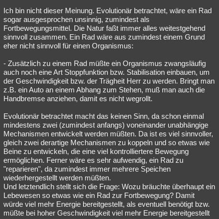
Ich bin nicht dieser Meinung. Evolutionär betrachtet, wäre ein Rad
sogar ausgesprochen unsinnig, zumindest als
Fortbewegungsmittel. Die Natur faßt immer alles weitestgehend
sinnvoll zusammen. Ein Rad wäre aus zumindest einem Grund
eher nicht sinnvoll für einen Organismus:
- Zusätzlich zu einem Rad müßte ein Organismus zwangsläufig
auch noch eine Art Stoppfunktion bzw. Stabilisation einbauen, um
der Geschwindigkeit bzw. der Trägheit Herr zu werden. Bringt man
z.B. ein Auto an einem Abhang zum Stehen, muß man auch die
Handbremse anziehen, damit es nicht wegrollt.
Evolutionär betrachtet macht das keinen Sinn, da schon einmal
mindestens zwei (zumindest anfangs) voneinander unabhängige
Mechanismen entwickelt werden müßten. Da ist es viel sinnvoller,
gleich zwei derartige Mechanismen zu koppeln und so etwas wie
Beine zu entwickeln, die eine viel kontrolliertere Bewegung
ermöglichen. Ferner wäre es sehr aufwendig, ein Rad zu
"reparieren", da zumindest immer mehrere Speichen
wiederhergestellt werden müßten.
Und letztendlich stellt sich die Frage: Wozu bräuchte überhaupt ein
Lebewesen so etwas wie ein Rad zur Fortbewegung? Damit
würde viel mehr Energie bereitgestellt, als eventuell benötigt bzw.
müßte bei hoher Geschwindigkeit viel mehr Energie bereitgestellt