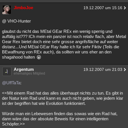
JimboJoe
19.12.2007 um 15:16
@ VHO-Hunter
glaubst du nicht das MEtal GEar REx ein wenig sperrig und
auffälig ist??? ICh mein ein panzer ist noch relativ flach, aber Metal
Gear Rex bietet doch eine sehr grosse angrifsfläche auf weiter
distanz...Und MEtal GEar Ray halte ich für sehr Fiktiv (Teils die
BEwaffnung von REx auch), da sollten wir uns eher an den
shagahood halten
Argentum
19.12.2007 um 21:03
ehemaliges Mitglied
@UffTaTa
:
<<Mit einem Rad hat das alles überhaupt nichts zu tun. Es gibt in
der Natur kein Rad und kann es auch nicht geben, wie jedem klar
ist der begriffen hat wie Evolution funktioniert.
Würde man ein Lebewesen finden das sowas wie ein Rad hat,
dann wäre das der absolute Beweis für einen intelligenten
Schöpfer.>>