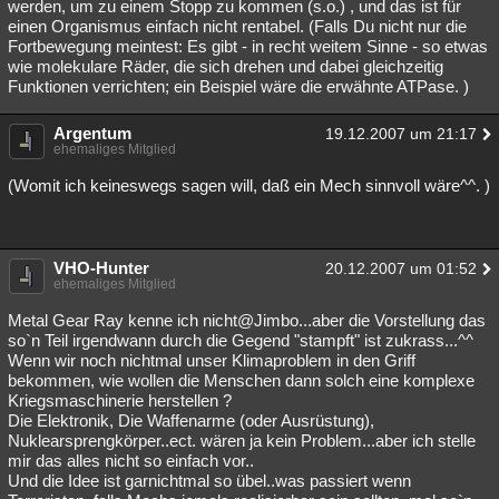
werden, um zu einem Stopp zu kommen (s.o.) , und das ist für
einen Organismus einfach nicht rentabel. (Falls Du nicht nur die
Fortbewegung meintest: Es gibt - in recht weitem Sinne - so etwas
wie molekulare Räder, die sich drehen und dabei gleichzeitig
Funktionen verrichten; ein Beispiel wäre die erwähnte ATPase. )
Argentum
19.12.2007 um 21:17
ehemaliges Mitglied
(Womit ich keineswegs sagen will, daß ein Mech sinnvoll wäre^^. )
VHO-Hunter
20.12.2007 um 01:52
ehemaliges Mitglied
Metal Gear Ray kenne ich nicht@Jimbo...aber die Vorstellung das
so`n Teil irgendwann durch die Gegend "stampft" ist zukrass...^^
Wenn wir noch nichtmal unser Klimaproblem in den Griff
bekommen, wie wollen die Menschen dann solch eine komplexe
Kriegsmaschinerie herstellen ?
Die Elektronik, Die Waffenarme (oder Ausrüstung),
Nuklearsprengkörper..ect. wären ja kein Problem...aber ich stelle
mir das alles nicht so einfach vor..
Und die Idee ist garnichtmal so übel..was passiert wenn