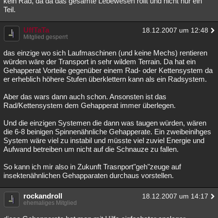
kein Rad, da da das gesamte Lebewesen rollt und nicht nur ein
Teil.
Besucht
Teilgenommen
Alle
Neue
Geschlossen
Lesenswert
UffTaTa
Schlüsselwörter
18.12.2007 um 12:48
Mitglied gesperrt
das einzige wo sich Laufmaschinen (und keine Mechs) rentieren
würden wäre der Transport in sehr wildem Terrain. Da hat ein
Gehapperat Vorteile gegenüber einem Rad- oder Kettensystem da
er erheblich höhere Stufen überklettern kann als ein Radsystem.
Aber das wars dann auch schon. Ansonsten ist das
Rad/Kettensystem dem Gehapperat immer überlegen.
Und die einzigen Systemen die dann was taugen würden, wären
die 6-8 beinigen Spinnenähnliche Gehapperate. Ein zweibeinihges
System wäre viel zu instabil und müsste viel zuviel Energie und
Aufwand betreiben um nicht auf die Schnauze zu fallen.
So kann ich mir also in Zukunft Trasnport"geh"zeuge auf
insektenähnlichen Gehapparaten durchaus vorstellen.
rockandroll
18.12.2007 um 14:17
ehemaliges Mitglied