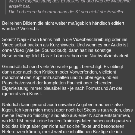
was die Eigenleistung des Erstellers ist und was die Maschine
erstellt hat.
Die Lorbeeren bekommt dann die KI und nicht der Ersteller
Bei reinen Bildern die nicht weiter maßgeblich händisch editiert
wurden? Vielleicht.
Sonst? Naja - man kanns halt in die Videobeschreibung oder ins
Video selbst packen als Kurzhinweis. Und wenn es nur Audio ist
ohne Video (wie bei Soundcloud), dann halt ins sonstige
Beschreibungsfeld. Das ist dann schon eine Nachvollziehbarkeit.
Grundsätzlich sind viele Vorwürfe ja ggf. berechtigt. Es obliegt
dann aber auch den Kritikern oder Vorwerfenden, vielleicht
manchmal den Kopf anzuschalten und zu überlegen, ob ein
Pauschalvorwurf der kompletten Faulheit oder fehlenden
Eigenleistung immer plausibel ist - je nach Format und Art der
(generativen) Kunst.
Natürlich kann jemand auch unwahre Angaben machen - also
lügen. Ich kann mich meist aber noch bei Skepsis rausreden, dass
meine Texte so "nischig" sind also aus einer Nische entstammen,
wo KI/LLM meist keine breiten Trainingsdaten haben und quasi so
blöd das klingt aber gar nicht auf solche Texte und besonderen
Referenzen kämen, meist weil die inhaltlichen Bezüge die ich