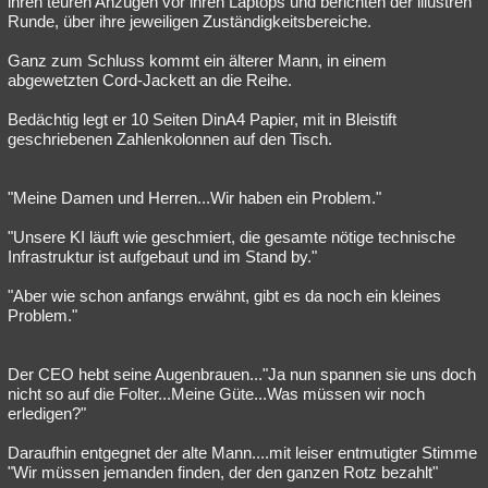
ihren teuren Anzügen vor ihren Laptops und berichten der illustren
Runde, über ihre jeweiligen Zuständigkeitsbereiche.
Ganz zum Schluss kommt ein älterer Mann, in einem
abgewetzten Cord-Jackett an die Reihe.
Bedächtig legt er 10 Seiten DinA4 Papier, mit in Bleistift
geschriebenen Zahlenkolonnen auf den Tisch.
"Meine Damen und Herren...Wir haben ein Problem."
"Unsere KI läuft wie geschmiert, die gesamte nötige technische
Infrastruktur ist aufgebaut und im Stand by."
"Aber wie schon anfangs erwähnt, gibt es da noch ein kleines
Problem."
Der CEO hebt seine Augenbrauen..."Ja nun spannen sie uns doch
nicht so auf die Folter...Meine Güte...Was müssen wir noch
erledigen?"
Daraufhin entgegnet der alte Mann....mit leiser entmutigter Stimme
"Wir müssen jemanden finden, der den ganzen Rotz bezahlt"