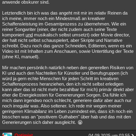
anwende obskurer sind.
Letztendlich bin ich was das angeht mit mir im relativ Reinen da
ich meine, immer noch ein Mindestmaß an kreativer
Schaffensleistung im Gesamtprozess zu übernehmen. Wie ein
reiner Songwriter (einer, der nicht zudem auch seine Texte
komponiert
und
musikalisch selbst umsetzt) oder Movie director,
der halt nicht selbst schauspielert, aber Skripte und Narrative
schreibt. Dazu noch das ganze Schneiden, Editieren, wenn es ein
Video ist mit Inhalten zum Anschauen, sowie Untertitlung der Texte
(ohne KI, manuell).
Mir machen persönlich natürlich neben den generellen Risiken von
KI und auch den Nachteilen für Künstler und Berufsgruppen (ich
würd ja gern echte Menschen für jeden Schritt im kreativen
Schaffensprozess heranziehen, den ich nicht selbst erledigen
kann aber das ist nicht mehr bezahlbar für mich) primär direkt aber
eher die Energiekosten für Generierungen Sorgen. Da fühle ich
mich dann irgendwo noch schlecht, generiere dafür aber auch nur
noch irregulär was. Also seltener. Ich rede mir wegen meiner
geringeren Klimabilanz im Leben zumindest ein, dass ich noch ein
bisschen was an "positivem Guthaben" über hab und das mit den
Generierungen sich daher ausgleicht.
Optimist
04.09.2025 um 03:55