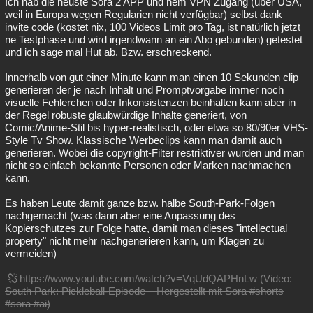
Ich hab die neuste Sora 2 APP und nem VPN Zugang (über USA,
weil in Europa wegen Regularien nicht verfügbar) selbst dank
invite code (kostet nix, 100 Videos Limit pro Tag, ist natürlich jetzt
ne Testphase und wird irgendwann an ein Abo gebunden) getestet
und ich sage mal Hut ab. Bzw. erschreckend.
Innerhalb von gut einer Minute kann man einen 10 Sekunden clip
generieren der je nach Inhalt und Promptvorgabe immer noch
visuelle Fehlerchen oder Inkonsistenzen beinhalten kann aber in
der Regel robuste glaubwürdige Inhalte generiert, von
Comic/Anime-Stil bis hyper-realistisch, oder etwa so 80/90er VHS-
Style Tv Show. Klassische Werbeclips kann man damit auch
generieren. Wobei die copyright-Filter restriktiver wurden und man
nicht so einfach bekannte Personen oder Marken nachmachen
kann.
Es haben Leute damit ganze bzw. halbe South-Park-Folgen
nachgemacht (was dann aber eine Anpassung des
Kopierschutzes zur Folge hatte, damit man dieses "intellectual
property" nicht mehr nachgenerieren kann, um Klagen zu
vermeiden)
https://www.youtube.com/watch?v=VqUdQAPHnLw (Video:
South Park: Pickleball-Episode – Hergestellt mit Sora #shorts
#sora #ai)