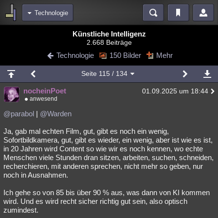
Technologie
Bereiche
Künstliche Intelligenz
2.668 Beiträge
Echtzeit
Diskussionen
Blogs
Videos
Statistiken
Technologie
150 Bilder
Mehr
Chat
Wiki
Neuigkeiten
Seite
115
/ 134
meine Rubriken
nocheinPoet
01.09.2025 um 18:44
Menschen
Wissenschaft
Politik
Mystery
Kriminalfälle
anwesend
Spiritualität
Verschwörungen
Technologie
Ufologie
@parabol
|
@Warden
Ja, gab mal echten Film, gut, gibt es noch ein wenig,
Natur
Umfragen
Unterhaltung
Sofortbildkamera, gut, gibt es wieder, ein wenig, aber ist wie es ist,
weitere Rubriken
in 20 Jahren wird Content so wie wir es noch kennen, wo echte
Menschen viele Stunden dran sitzen, arbeiten, suchen, schneiden,
Philosophie
Träume
Orte
Esoterik
Literatur
recherchieren, mit anderen sprechen, nicht mehr so geben, nur
noch in Ausnahmen.
Astronomie
Helpdesk
Gruppen
Gaming
Filme
Ich gehe so von 85 bis über 90 % aus, was dann von KI kommen
Musik
Clash
Verbesserungen
Allmystery
English
wird. Und es wird recht sicher richtig gut sein, also optisch
zumindest.
Übersichten