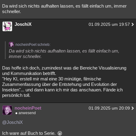
Da wird sich nichts aufhalten lassen, es fällt einfach um, immer
Besucht
Teilgenommen
Alle
Neue
Geschlossen
schneller.
Lesenswert
Schlüsselwörter
JoschiX
01.09.2025 um 19:57
nocheinPoet schrieb:
Da wird sich nichts aufhalten lassen, es fällt einfach um,
immer schneller.
Das hoffe ich doch, zumindest was die Bereiche Visualisierung
und Kommunikation betrifft.
"Hey KI, erstell mir mal eine 30 minütige, filmische
Zusammenfassung über die Entstehung und Evolution der
Insekten"... und dann kann ich mir das anschauen. Fände ich
persönlich toll.
nocheinPoet
01.09.2025 um 20:09
anwesend
@JoschiX
Ich ware auf Buch to Serie.