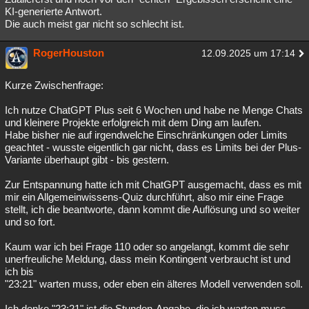
KI-generierte Antwort.
Die auch meist gar nicht so schlecht ist.
RogerHouston
12.09.2025 um 17:14
Kurze Zwischenfrage:
Ich nutze ChatGPT Plus seit 6 Wochen und habe ne Menge Chats
und kleinere Projekte erfolgreich mit dem Ding am laufen.
Habe bisher nie auf irgendwelche Einschränkungen oder Limits
geachtet - wusste eigentlich gar nicht, dass es Limits bei der Plus-
Variante überhaupt gibt - bis gestern.
Zur Entspannung hatte ich mit ChatGPT ausgemacht, dass es mit
mir ein Allgemeinwissens-Quiz durchführt, also mir eine Frage
stellt, ich die beantworte, dann kommt die Auflösung und so weiter
und so fort.
Kaum war ich bei Frage 110 oder so angelangt, kommt die sehr
unerfreuliche Meldung, dass mein Kontingent verbraucht ist und
ich bis
"23:21" warten muss, oder eben ein älteres Modell verwenden soll.
Ich denke "23:21" ist die Stunden-Angabe, die ich warten muss,