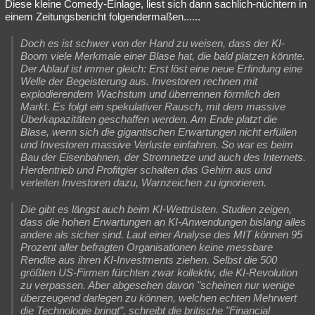
Diese kleine Comedy-Einlage, liest sich dann sachlich-nüchtern in
einem Zeitungsbericht folgendermaßen......
Doch es ist schwer von der Hand zu weisen, dass der KI-
Boom viele Merkmale einer Blase hat, die bald platzen könnte.
Der Ablauf ist immer gleich: Erst löst eine neue Erfindung eine
Welle der Begeisterung aus. Investoren rechnen mit
explodierendem Wachstum und überrennen förmlich den
Markt. Es folgt ein spekulativer Rausch, mit dem massive
Überkapazitäten geschaffen werden. Am Ende platzt die
Blase, wenn sich die gigantischen Erwartungen nicht erfüllen
und Investoren massive Verluste einfahren. So war es beim
Bau der Eisenbahnen, der Stromnetze und auch des Internets.
Herdentrieb und Profitgier schalten das Gehirn aus und
verleiten Investoren dazu, Warnzeichen zu ignorieren.
Die gibt es längst auch beim KI-Wettrüsten. Studien zeigen,
dass die hohen Erwartungen an KI-Anwendungen bislang alles
andere als sicher sind. Laut einer Analyse des MIT können 95
Prozent aller befragten Organisationen keine messbare
Rendite aus ihren KI-Investments ziehen. Selbst die 500
größten US-Firmen fürchten zwar kollektiv, die KI-Revolution
zu verpassen. Aber abgesehen davon "scheinen nur wenige
überzeugend darlegen zu können, welchen echten Mehrwert
die Technologie bringt", schreibt die britische "Financial