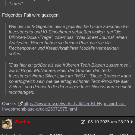
Times".
Folgendes Fait wird gezogen:
Wie die Tech-Giganten diese gigantische Lücke zwischen KI-
Investments und KI-Einnahmen schließen wollen, sei "die
Billionen-Dollar-Frage", zitiert das "Wall Street Journal" einen
Analysten. Bisher haben sie keinen Plan, wie sie die
Rechenpower und Kreativkraft ihrer Modelle vermarkten
sollen.
"Das hier ist größer als alle früheren Tech-Blasen zusammen",
warnt Roger McNamee, einer der Gründer der Tech-
Investment-Firma Silver Lake im "WSJ". "Diese Branche kann
so erfolgreich sein wie die erfolgreichsten Tech-Produkte aller
Zeiten - und dennoch die derzeitigen Investitionssummen nicht
rechtfertigen."
Quelle:
https://www.n-tv.de/wirtschaft/Der-KI-Hype-wird-zur-
Investmentblase-article26071975.html
Warden
05.10.2025 um 23:29