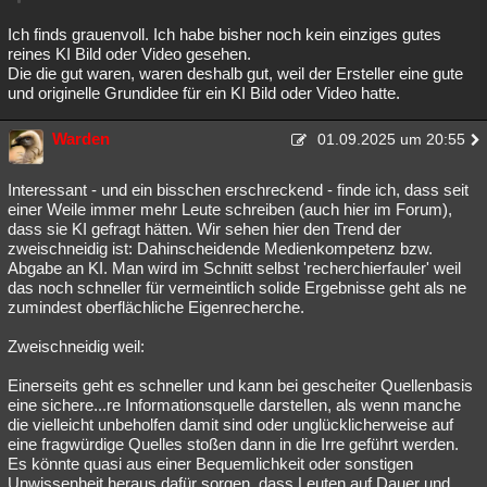
Ich finds grauenvoll. Ich habe bisher noch kein einziges gutes
reines KI Bild oder Video gesehen.
Die die gut waren, waren deshalb gut, weil der Ersteller eine gute
und originelle Grundidee für ein KI Bild oder Video hatte.
Warden
01.09.2025 um 20:55
Interessant - und ein bisschen erschreckend - finde ich, dass seit
einer Weile immer mehr Leute schreiben (auch hier im Forum),
dass sie KI gefragt hätten. Wir sehen hier den Trend der
zweischneidig ist: Dahinscheidende Medienkompetenz bzw.
Abgabe an KI. Man wird im Schnitt selbst 'recherchierfauler' weil
das noch schneller für vermeintlich solide Ergebnisse geht als ne
zumindest oberflächliche Eigenrecherche.
Zweischneidig weil:
Einerseits geht es schneller und kann bei gescheiter Quellenbasis
eine sichere...re Informationsquelle darstellen, als wenn manche
die vielleicht unbeholfen damit sind oder unglücklicherweise auf
eine fragwürdige Quelles stoßen dann in die Irre geführt werden.
Es könnte quasi aus einer Bequemlichkeit oder sonstigen
Unwissenheit heraus dafür sorgen, dass Leuten auf Dauer und