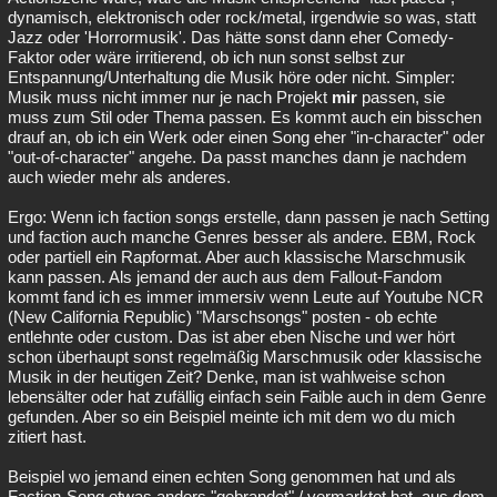
dynamisch, elektronisch oder rock/metal, irgendwie so was, statt
Jazz oder 'Horrormusik'. Das hätte sonst dann eher Comedy-
Faktor oder wäre irritierend, ob ich nun sonst selbst zur
Entspannung/Unterhaltung die Musik höre oder nicht. Simpler:
Musik muss nicht immer nur je nach Projekt
mir
passen, sie
muss zum Stil oder Thema passen. Es kommt auch ein bisschen
drauf an, ob ich ein Werk oder einen Song eher "in-character" oder
"out-of-character" angehe. Da passt manches dann je nachdem
auch wieder mehr als anderes.
Ergo: Wenn ich faction songs erstelle, dann passen je nach Setting
und faction auch manche Genres besser als andere. EBM, Rock
oder partiell ein Rapformat. Aber auch klassische Marschmusik
kann passen. Als jemand der auch aus dem Fallout-Fandom
kommt fand ich es immer immersiv wenn Leute auf Youtube NCR
(New California Republic) "Marschsongs" posten - ob echte
entlehnte oder custom. Das ist aber eben Nische und wer hört
schon überhaupt sonst regelmäßig Marschmusik oder klassische
Musik in der heutigen Zeit? Denke, man ist wahlweise schon
lebensälter oder hat zufällig einfach sein Faible auch in dem Genre
gefunden. Aber so ein Beispiel meinte ich mit dem wo du mich
zitiert hast.
Beispiel wo jemand einen echten Song genommen hat und als
Faction-Song etwas anders "gebrandet" / vermarktet hat, aus dem