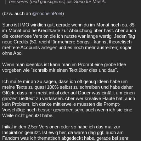
besseres (und günstigeres) als Suno für Musik.
(bzw. auch an
@nocheinPoet
)
Suno ist IMO wirklich gut, gerade wenn du im Monat noch ca. 8$
im Monat und ne Kreditkarte zur Abbuchung über hast. Aber auch
die kostenlose Version die ich nutzte war lange wertig. Jeden Tag
neue Credits (50, reicht für mehrere Songs - kannst theoretisch
mehrere Accounts anlegen und es noch mehr ausreizen) sogar
ohne Abo.
Wenn man ideenlos ist kann man im Prompt eine grobe Idee
vorgeben wie "schreib mir einen Text über dies und das".
Ich maße mir an zu sagen, dass ich oft genug Ideen habe um
meine Texte zu quasi 100% selbst zu schreiben und habe daher
Glück, dass mir meist initial oder auf Dauer was einfällt um einen
ganzen Liedtext zu verfassen. Aber wer kreative Flaute hat, auch
kein Problem, ich denke mittlerweile müssten die Prompt-
Vorschläge noch besser geworden sein, auch wenn ich sie eine
Weile nicht genutzt habe.
Initial in den 2.5er Versionen oder so habe ich das mal zur
Inspiration genutzt. Ist ewig her, da waren (lag ggf. auch am
Fandom was ich thematisch abgedeckt habe, gerade bei sehr