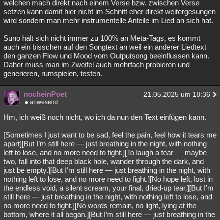
welchen mach direkt nach einem Verse bzw. zwischen Verse
setzen kann damit hier nicht im Schnitt eher direkt weitergesungen
wird sondern man mehr instrumentelle Anteile im Lied an sich hat.
Suno hält sich nicht immer zu 100% an Meta-Tags, es kommt
auch ein bisschen auf den Songtext an weil ein anderer Liedtext
den ganzen Flow und Mood vom Outputsong beeinflussen kann.
Daher muss man im Zweifel auch mehrfach probieren und
generieren, rumspielen, testen.
nocheinPoet
21.05.2025 um 18:36
anwesend
Hm, ich weiß noch nicht, wo ich da nun den Text einfügen kann.
[Sometimes I just want to be sad, feel the pain, feel how it tears me
apart][But I’m still here — just breathing in the night, with nothing
left to lose, and no more need to fight.][To laugh a tear — maybe
two, fall into that deep black hole, wander through the dark, and
just be empty.][But I’m still here — just breathing in the night, with
nothing left to lose, and no more need to fight.][No hope left, lost in
the endless void, a silent scream, your final, dried-up tear.][But I’m
still here — just breathing in the night, with nothing left to lose, and
no more need to fight.][No words remain, no light, lying at the
bottom, where it all began.][But I’m still here — just breathing in the