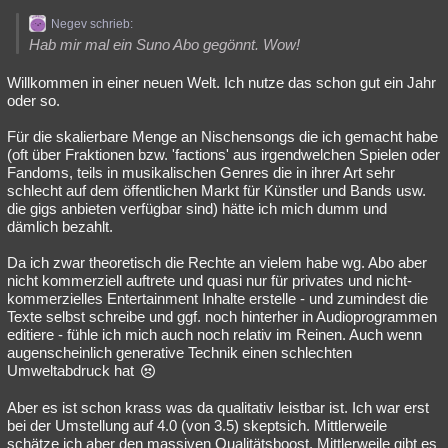
Negev schrieb:
Hab mir mal ein Suno Abo gegönnt. Wow!
Willkommen in einer neuen Welt. Ich nutze das schon gut ein Jahr
oder so.
Für die skalierbare Menge an Nischensongs die ich gemacht habe
(oft über Fraktionen bzw. 'factions' aus irgendwelchen Spielen oder
Fandoms, teils in musikalischen Genres die in ihrer Art sehr
schlecht auf dem öffentlichen Markt für Künstler und Bands usw.
die gigs anbieten verfügbar sind) hätte ich mich dumm und
dämlich bezahlt.
Da ich zwar theoretisch die Rechte an vielem habe wg. Abo aber
nicht kommerziell auftrete und quasi nur für privates und nicht-
kommerzielles Entertainment Inhalte erstelle - und zumindest die
Texte selbst schreibe und ggf. noch hinterher in Audioprogrammen
editiere - fühle ich mich auch noch relativ im Reinen. Auch wenn
augenscheinlich generative Technik einen schlechten
Umweltabdruck hat
Aber es ist schon krass was da qualitativ leistbar ist. Ich war erst
bei der Umstellung auf 4.0 (von 3.5) skeptsich. Mittlerweile
schätze ich aber den massiven Qualitätsboost. Mittlerweile gibt es