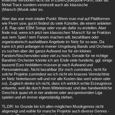
entlehnte Versionen nicht nur in EBM/Cyberpunk-Form, oder als
Metal-Track sondern vereinzelt auch als klassische
(Marsch-)Musik oder so.
Aber das war mein intialer Punkt: Wenn man mal auf Plattformen
wie Fiverr usw. guckt findest du viele Künstler, die einem anbieten
z.B. Rap oder EBM Songs oder vocals dafür zu erstellen. Aber
finde mal, wenn ich jetzt nen klassischen 'Marsch' für ne Fraktion
aus nem Spiel / nem Fanom machen will, bezahlbare oder
organisatorisch aushaltbare Angebote im Netz für so was. Da
kann ich jetzt anfangen in meiner Umgebung Bands und Orchester
zu suchen aber der ganze Aufwand nur für ein kleines
Fandom/Nischenvideo wäre viel zu hoch. Gerade für ne richtige
Band/ein Orchester könnte ich am Ende viele hunderte, ggf. einige
tausend Euro hinblättern müssen je nach Aufwand und
Personaleinsatz. Nicht bezahlbar (für mich zumindest, nicht für
solche Projekte zumindest wo ich nicht ein krasses Vermächtnis
im Netz hinterlassen will und mir alle Kosten das wert wären oder
so). Zugleich denke ich nicht, dass ich wirklich echte Erzeugnisse
entwerte, weil die durch ihren Mitteleinsatz und das handwerkliche
Geschick quasi eh in ner anderen oder anzupreisenden Liga
spielen und eh immer eigenständig stehen.
TL;DR: Im Grunde bin ich allen möglichen Musikgenres nicht
abgeneigt und wähle für manche Projekte auch diverse Genres -