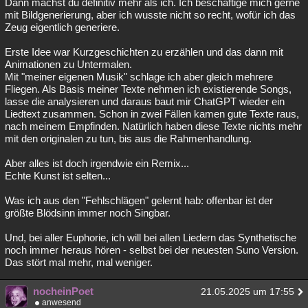
Dann machst du definitiv mehr als ich. Ich beschäftige mich gerne
mit Bildgenerierung, aber ich wusste nicht so recht, wofür ich das
Zeug eigentlich generiere.
Erste Idee war Kurzgeschichten zu erzählen und das dann mit
Animationen zu Untermalen.
Mit "meiner eigenen Musik" schlage ich aber gleich mehrere
Fliegen. Als Basis meiner Texte nehmen ich existierende Songs,
lasse die analysieren und daraus baut mir ChatGPT wieder ein
Liedtext zusammen. Schon in zwei Fällen kamen gute Texte raus,
nach meinem Empfinden. Natürlich haben diese Texte nichts mehr
mit den originalen zu tun, bis aus die Rahmenhandlung.
Aber alles ist doch irgendwie ein Remix...
Echte Kunst ist selten...
Was ich aus den "Fehlschlägen" gelernt hab: offenbar ist der
größte Blödsinn immer noch Singbar.
Und, bei aller Euphorie, ich will bei allen Liedern das Synthetische
noch immer heraus hören - selbst bei der neuesten Suno Version.
Das stört mal mehr, mal weniger.
nocheinPoet
21.05.2025 um 17:55
anwesend