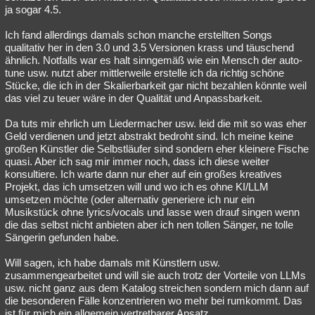
ja sogar 4.5.
Ich fand allerdings damals schon manche erstellten Songs
qualitativ her in den 3.0 und 3.5 Versionen krass und täuschend
ähnlich. Notfalls war es halt sinngemäß wie ein Mensch der auto-
tune usw. nutzt aber mittlerweile erstelle ich da richtig schöne
Stücke, die ich in der Skalierbarkeit gar nicht bezahlen könnte weil
das viel zu teuer wäre in der Qualität und Anpassbarkeit.
Da tuts mir ehrlich um Liedermacher usw. leid die mit so was eher
Geld verdienen und jetzt abstrakt bedroht sind. Ich meine keine
großen Künstler die Selbstläufer sind sondern eher kleinere Fische
quasi. Aber ich sag mir immer noch, dass ich diese weiter
konsultiere. Ich warte dann nur eher auf ein großes kreatives
Projekt, das ich umsetzen will und wo ich es ohne KI/LLM
umsetzen möchte (oder alternativ generiere ich nur ein
Musikstück ohne lyrics/vocals und lasse wen drauf singen wenn
die das selbst nicht anbieten aber ich nen tollen Sänger, ne tolle
Sängerin gefunden habe.
Will sagen, ich habe damals mit Künstlern usw.
zusammengearbeitet und will sie auch trotz der Vorteile von LLMs
usw. nicht ganz aus dem Katalog streichen sondern mich dann auf
die besonderen Fälle konzentrieren wo mehr bei rumkommt. Das
ist für mich ein allgemein vertretbarer Ansatz.