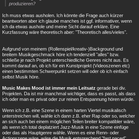
produzieren?
Ich muss etwas ausholen. Ich könnte die Frage auch kürzer
beantworten aber ich glaube manches ist ggf. informativer, wenn
ich da etwas aushole und meine Sicht darauf erkläre. Eine
Kurzfassung wäre theoretisch aber: "Theoretisch alles/vieles".
Aufgrund von meinem (Rollenspiel/kreativ-)Background und
breitem Musikgeschmack höre ich tendenziell "alles" bzw.
schließe je nach Projekt unterschiedliche Genres nicht aus. Es
kommt darauf an, ob ich für ein Kunstprojekt (Videoszenen etc)
einen bestimmten Schwerpunkt setzen will oder ob ich einfach
selbst Musik höre.
Music Makes Mood ist immer mein Leitsatz
gerade bei div.
Projekten. Da ist mir manchmal wichtiger, dass es passt, als dass
ich oder man es privat oder zur reinen Entspannung hören würde.
Wenn ich z.B. eine Szene in einem harten Viertel musikalisch
unterstreichen will, wähle ich dann z.B. eher Rap oder so, welcher
an sich auch bei einem möglichen Teilen breiter kompatibler wäre,
als wenn ich total deplatziert Jazz-Musik in eine Szene einfüge
oder das als Hauptgenre wähle. Wenn es eine Renn- oder
Actionszene wäre, wäre die Musik entsprechend "fast paced",