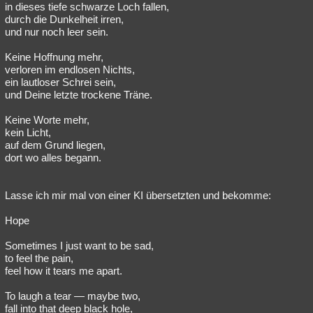
in dieses tiefe schwarze Loch fallen,
durch die Dunkelheit irren,
und nur noch leer sein.
Keine Hoffnung mehr,
verloren im endlosen Nichts,
ein lautloser Schrei sein,
und Deine letzte trockene Träne.
Keine Worte mehr,
kein Licht,
auf dem Grund liegen,
dort wo alles begann.
Lasse ich mir mal von einer KI übersetzten und bekomme:
Hope
Sometimes I just want to be sad,
to feel the pain,
feel how it tears me apart.
To laugh a tear — maybe two,
fall into that deep black hole,