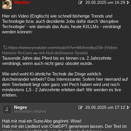
Warden
20.05.2025 um 16:29
Besucht
Teilgenommen
Alle
Neue
Geschlossen
Hier ein Video (Englisch) wie schnell bisherige Trends und
Lesenswert
Schlüsselwörter
Technologie bzw. auch dezidierte Jobs dafür durch 'disruptive
Technologie' - wie damals das Auto, heute KI/LLMs - verdrängt
werden können:
https://www.youtube.com/watch?v=4AXxedky23k (Video:
Horses To Cars 🚗 mit Neil deGrasse Tyson)
Tausende Jahre das Pferd bis es binnen ca. 2 Jahrzehnte
verdrängt, wenn auch nicht ganz obsolet wurde.
Wie wird wohl KI-ähnliche Technik die Dinge wirklich
durcheinander wirbeln? Das Interessante: Sofern hier niemand auf
dem Sterbebett liegt oder ganz viel Pech haben wird und noch
mindestens 1,5 - 2 Jahrzehnte erleben darf: Wir werden es live
erleben.
Negev
20.05.2025 um 17:12
ehemaliges Mitglied
Hab mir mal ein Suno Abo gegönnt. Wow!
Hab mir ein Liedtext von ChatGPT generieren lassen. Der Text ist