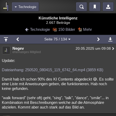
Technologie
Bereiche
Künstliche Intelligenz
2.667 Beiträge
Echtzeit
Diskussionen
Blogs
Videos
Statistiken
Technologie
150 Bilder
Mehr
Chat
Wiki
Neuigkeiten
2
Seite
75
/ 134
meine Rubriken
Negev
20.05.2025 um 09:08
Menschen
Wissenschaft
Politik
Mystery
Kriminalfälle
ehemaliges Mitglied
Spiritualität
Verschwörungen
Technologie
Ufologie
Update:
Dateianhang: 250520_080415_119_6742_64.mp4 (3859 KB)
Natur
Umfragen
Unterhaltung
weitere Rubriken
Damit hab ich schon 90% des KI Contents abgedeckt 😅. Es sollte
eine Liste mit Anweisungen geben, die funktionieren. Hab noch
Philosophie
Träume
Orte
Esoterik
Literatur
keine gefunden.
Astronomie
Helpdesk
Gruppen
Gaming
Filme
"walk forward" (sehr oft) geht, "sing", "talk", "dance", "smile"... in
Kombination mit Beschreibungen welche auf die Atmosphäre
Musik
Clash
Verbesserungen
Allmystery
English
abzielen. Kommt aber auch stark auf das Bild an.
Übersichten