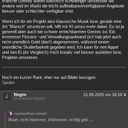
manche Genres wären klassisch schwieriger umsetzbar als
andere weil im Markt die leicht auffindbaren/verfügbaren Angebote
besser oder schlechter verfügbar sind.
Wenn ich für ein Projekt also klassische Musik bzw. gerade eine
Art "Marsch" umsetzen will, hilft mir KI umso mehr dabei. Es ist ja
generell aber auch bei schwer erreichbareren Genres so: Ein
immenser Finzanz- und Verwaltungsaufwand (ich hab jetzt auch
nicht unendlich Geld über!) abgenommen, während einem
unendliche Skalierbarkeit gegeben wird. Ich kann für nen Appel
und nen Ei (im Vergleich) mich kreativ viel besser ausleben bzw.
Projekte umsetzen.
Noch ein kurzer Rant, eher nur auf Bilder bezogen:
Spoiler
Negev
21.05.2025 um 18:10
ehemaliges Mitglied
nocheinPoet schrieb:
Boah, echt Hammer, Wahnsinn, richtig geil, ...