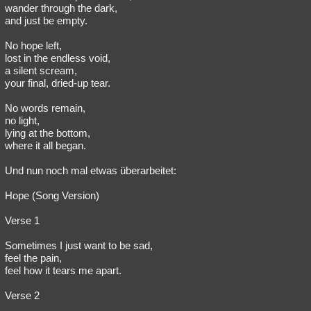
wander through the dark,
and just be empty.
No hope left,
lost in the endless void,
a silent scream,
your final, dried-up tear.
No words remain,
no light,
lying at the bottom,
where it all began.
Und nun noch mal etwas überarbeitet:
Hope (Song Version)
Verse 1
Sometimes I just want to be sad,
feel the pain,
feel how it tears me apart.
Verse 2