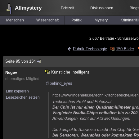
Allmystery
Echtzeit
Diskussionen
Blog
Menschen
Wissenschaft
Politik
Mystery
Kriminalfäl
2.667 Beiträge
▪ Schlüsselwör
Rubrik Technologie
150 Bilder
Seite 95 von 134
Künstliche Intelligenz
Negev
ehemaliges Mitglied
@behind_eyes
Link kopieren
https://www.ingenieur.de/technik/fachbereiche/kuens
Lesezeichen setzen
Technisches Profil und Potenzial
Der Chip ist nur einen Quadratmillimeter gro
Vergleich: Nvidia-Chips enthalten bis zu 200
Anwendungen, nicht auf Allzwecklösungen.
Die kompakte Bauweise macht den Chip für Gerä
bei Sensoren, Wearables oder kompakten Ro