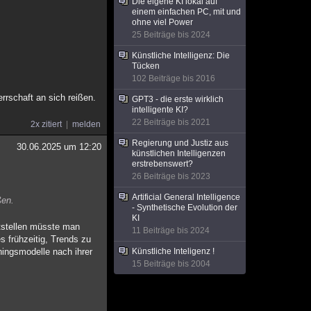
Die eigene KI lokal auf
einem einfachen PC, mit und
ohne viel Power
25 Beiträge bis 2024
Künstliche Intelligenz: Die
Tücken
102 Beiträge bis 2016
rrschaft an sich reißen.
GPT3 - die erste wirklich
intelligente KI?
22 Beiträge bis 2021
2x zitiert
melden
Regierung und Justiz aus
30.06.2025 um 12:20
künstlichen Intelligenzen
erstrebenswert?
26 Beiträge bis 2023
Artificial General Intelligence
ßen.
- Synthetische Evolution der
KI
itstellen müsste man
11 Beiträge bis 2024
s frühzeitig, Trends zu
ningsmodelle nach ihrer
Künstliche Inteligenz !
15 Beiträge bis 2004