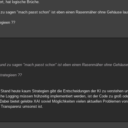
ert, hat logische Brüche.
d zu sagen "mach passt schon" ist eben einen Rasenmäher ohne Gehäuse lau
egieen ??
n und zu sagen "mach passt schon" ist eben einen Rasenmäher ohne Gehäuse 
trategieen ??
 Stand heute kaum Strategien gibt die Entscheidungen der KI zu verstehen u
he Logging müssen frühzeitig implementiert werden, ist der Code zu groß od
. Dabei bietet gelebte XAI soviel Möglichkeiten vielen aktuellen Problemen v
s Transparenz umsonst ist.