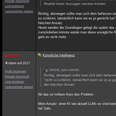
Private Nachricht
Realität hinter Aussagen stecken können.
Link kopieren
Lesezeichen setzen
Richtig, deswegen sollte man sich dem befassen was
so schlimm, tatsächlich kann sie es ja garnicht tun
falschen Ansatz.
Heute werden die Grundlagen gelegt die später das g
zurückdrehen könnte würde man diese unsägliche Re
geht es nicht mehr.
Künstliche Intelligenz
abbacbbc
dabei seit 2017
behind_eyes schrieb:
Profil anzeigen
Richtig, deswegen sollte man sich dem befassen 
Private Nachricht
"nicht so schlimm, tatsächlich kann sie es ja g
Link kopieren
den falschen Ansatz
Lesezeichen setzen
Nö das ist mitbein Kern des Problem.
Mein Ansatz: einer KI wie aktuell LLMs es sind ke
fail Safe.