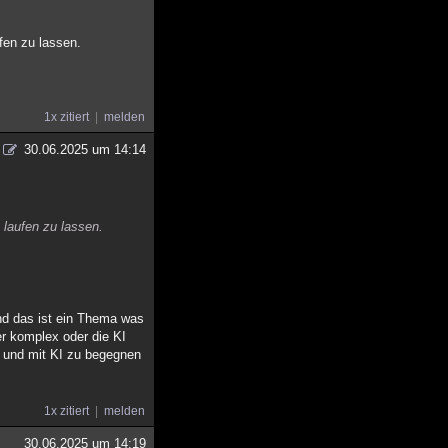
fen zu lassen.
1x zitiert
melden
30.06.2025 um 14:14
laufen zu lassen.
nd das ist ein Thema was
er komplex oder die KI
on und mit KI zu begegnen
1x zitiert
melden
30.06.2025 um 14:19