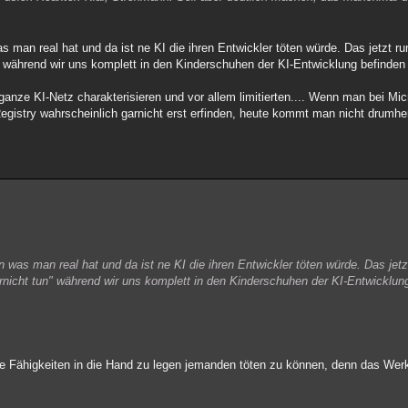
 man real hat und da ist ne KI die ihren Entwickler töten würde. Das jetzt ru
" während wir uns komplett in den Kinderschuhen der KI-Entwicklung befinden 
anze KI-Netz charakterisieren und vor allem limitierten.... Wenn man bei Micr
gistry wahrscheinlich garnicht erst erfinden, heute kommt man nicht drumher
was man real hat und da ist ne KI die ihren Entwickler töten würde. Das jet
arnicht tun" während wir uns komplett in den Kinderschuhen der KI-Entwicklung
ine Fähigkeiten in die Hand zu legen jemanden töten zu können, denn das Wer