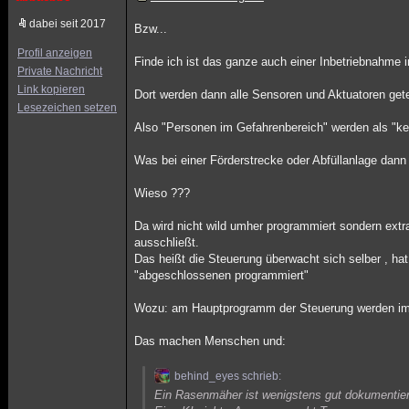
dabei seit 2017
Bzw...
Profil anzeigen
Finde ich ist das ganze auch einer Inbetriebnahme i
Private Nachricht
Link kopieren
Dort werden dann alle Sensoren und Aktuatoren gete
Lesezeichen setzen
Also "Personen im Gefahrenbereich" werden als "ke
Was bei einer Förderstrecke oder Abfüllanlage dann 
Wieso ???
Da wird nicht wild umher programmiert sondern extr
ausschließt.
Das heißt die Steuerung überwacht sich selber , h
"abgeschlossenen programmiert"
Wozu: am Hauptprogramm der Steuerung werden imm
Das machen Menschen und:
behind_eyes schrieb:
Ein Rasenmäher ist wenigstens gut dokumentier