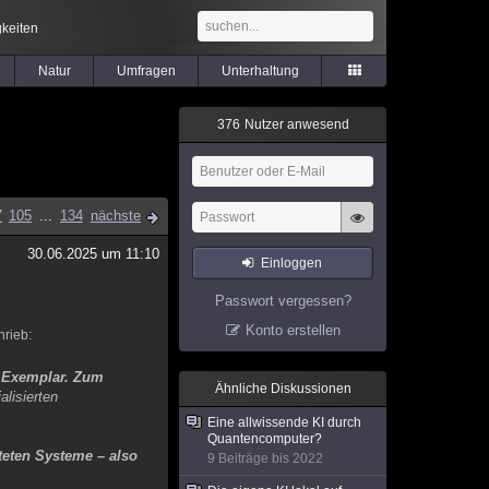
keiten
Natur
Umfragen
Unterhaltung
3
7
6
Nutzer anwesend
7
105
...
134
nächste
30.06.2025 um 11:10
Einloggen
Passwort vergessen?
Konto erstellen
hrieb:
ro Exemplar. Zum
Ähnliche Diskussionen
alisierten
Eine allwissende KI durch
Quantencomputer?
teten Systeme – also
9 Beiträge bis 2022