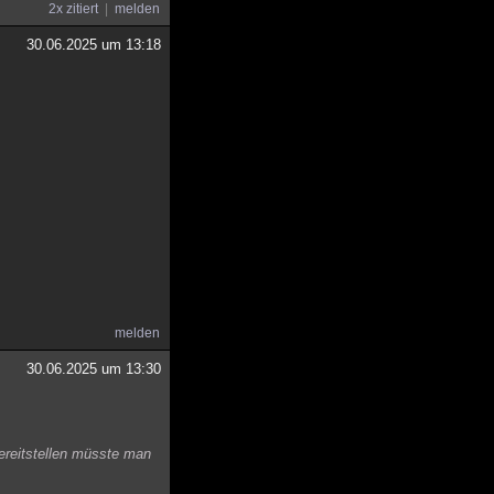
2x zitiert
melden
30.06.2025 um 13:18
melden
30.06.2025 um 13:30
ereitstellen müsste man