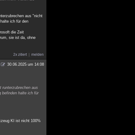
nterzubrechen aus "nicht
halte ich für den
osoft die Zeit
um, sie ist da, ohne
2x zitiert
melden
30.06.2025 um 14:08
zt runterzubrechen aus
 befinden halte ich für
kzeug KI ist nicht 100%