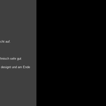
cht auf.
chnisch sehr gut
st designt und am Ende