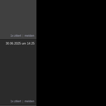
1x zitiert
melden
30.06.2025 um 14:25
1x zitiert
melden