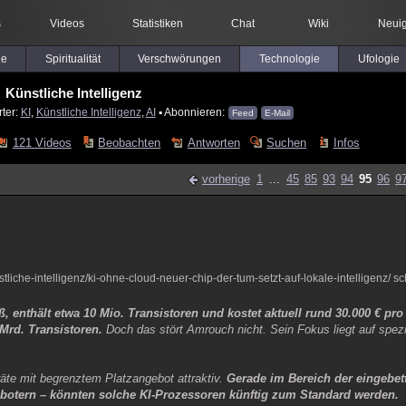
s
Videos
Statistiken
Chat
Wiki
Neuig
le
Spiritualität
Verschwörungen
Technologie
Ufologie
Künstliche Intelligenz
ter:
KI
,
Künstliche Intelligenz
,
AI
▪ Abonnieren:
Feed
E-Mail
121 Videos
Beobachten
Antworten
Suchen
Infos
vorherige
1
...
45
85
93
94
95
96
9
tliche-intelligenz/ki-ohne-cloud-neuer-chip-der-tum-setzt-auf-lokale-intelligenz/ sc
ß, enthält etwa 10 Mio. Transistoren und kostet aktuell rund 30.000 € p
 Mrd. Transistoren.
Doch das stört Amrouch nicht. Sein Fokus liegt auf spezi
te mit begrenztem Platzangebot attraktiv.
Gerade im Bereich der eingebet
botern – könnten solche KI-Prozessoren künftig zum Standard werden.