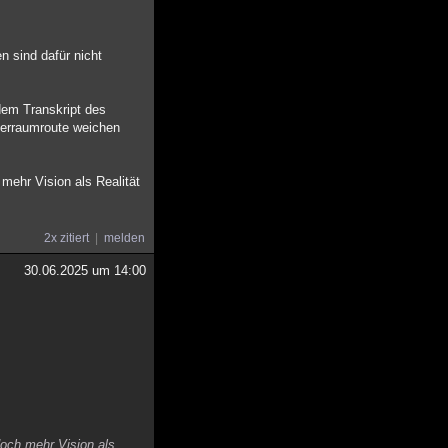
n sind dafür nicht
dem Transkript des
perraumroute weichen
mehr Vision als Realität
2x zitiert
melden
30.06.2025 um 14:00
doch mehr Vision als