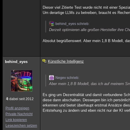
Dieser viel Zitierte Test wurde nicht mit einer Spezia
Um derartige LLMs zu betreiben, braucht es Rechen
behind_eyes schrieb:
Derzeit optimieren alle großen Hersteller ihre 
Absolut begrüßenswert. Aber mein 1,8 B Modell, das
Künstliche Intelligenz
behind_eyes
Negev schrieb:
Aber mein 1,8 B Modell, das ich auf meinem Smar
Es ging um Dezentralität und damit verbundene Sch
dabei seit 2012
diese dann abschalten. Deswegen bin ich persönlich
erkennen und bietet überhaupt erstmal Ansätze dies
Profil anzeigen
Entstehung zu ändern und eben nicht nur der KI verb
Private Nachricht
Link kopieren
Lesezeichen setzen