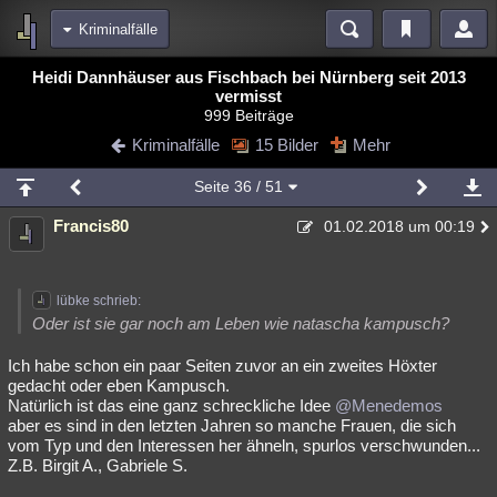
Kriminalfälle
Bereiche
Heidi Dannhäuser aus Fischbach bei Nürnberg seit 2013
vermisst
Echtzeit
Diskussionen
Blogs
Videos
Statistiken
999 Beiträge
Kriminalfälle
15 Bilder
Mehr
Chat
Wiki
Neuigkeiten
meine Rubriken
Seite
36
/ 51
Menschen
Wissenschaft
Politik
Mystery
Kriminalfälle
Francis80
01.02.2018 um 00:19
Spiritualität
Verschwörungen
Technologie
Ufologie
Natur
Umfragen
Unterhaltung
lübke schrieb:
Oder ist sie gar noch am Leben wie natascha kampusch?
weitere Rubriken
Ich habe schon ein paar Seiten zuvor an ein zweites Höxter
Philosophie
Träume
Orte
Esoterik
Literatur
gedacht oder eben Kampusch.
Natürlich ist das eine ganz schreckliche Idee
@Menedemos
Astronomie
Helpdesk
Gruppen
Gaming
Filme
aber es sind in den letzten Jahren so manche Frauen, die sich
vom Typ und den Interessen her ähneln, spurlos verschwunden...
Musik
Clash
Verbesserungen
Allmystery
English
Z.B. Birgit A., Gabriele S.
Übersichten