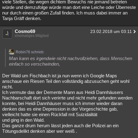
viele Stellen, die wegen dichtem Bewuchs nie jemand betreten
würde und demzufolge würde man dort eine Leiche oder Überreste
nur durch einen großen Zufall finden. Ich muss dabei immer an
Tanja Gräff denken.
Cosmo69
23.02.2018 um 03:11
ehemaliges Mitglied
Robin76 schrieb:
Man kann es irgendwie nicht nachvollziehen, dass Menschen
einfach so verschwinden,
Der Wald um Fischbach ist ja nun wenn ich Google Maps
anschaue ein Riesen Teil den vollständig abzusuchen geht wohl
nicht.
Ich vermute das der Demente Mann aus Heidi Dannhäusers
Nachbarschaft dort sich verirrte und nicht mehr gefunden werden
konnte, bei Heidi Dannhäuser muss ich immer wieder daran
denken das es eine Depression in der Vorgeschichte gab,
vielleicht hatte sie einen Rückfall mit Suizidalität
und ging in den Wald.
Das ganze drum herum lässt jeden auch die Polizei an ein
Tötungsdelikt denken aber wer weiß .