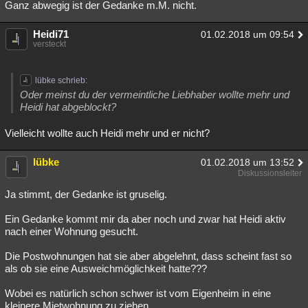
Ganz abwegig ist der Gedanke m.M. nicht.
Besucht
Teilgenommen
Alle
Neue
Geschlossen
Heidi71
01.02.2018 um 09:54
Lesenswert
Schlüsselwörter
versteckt
lübke schrieb:
Oder meinst du der vermeintliche Liebhaber wollte mehr und
Heidi hat abgeblockt?
Vielleicht wollte auch Heidi mehr und er nicht?
lübke
01.02.2018 um 13:52
Diskussionsleiter
Ja stimmt, der Gedanke ist gruselig.
Ein Gedanke kommt mir da aber noch und zwar hat Heidi aktiv
nach einer Wohnung gesucht.
Die Postwohnungen hat sie aber abgelehnt, dass scheint fast so
als ob sie eine Ausweichmöglichkeit hatte???
Wobei es natürlich schon schwer ist vom Eigenheim in eine
kleinere Mietwohnung zu ziehen.