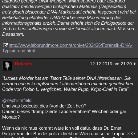
aufgrund geringer DNA-Mengen (Mikrospuren) oder aufgrund
qualitativ minderwertigen biologischen Materials (Degradation)
trotz gleich bleibender DNA-Markerzahl erhöht. Insgesamt wird bei
Beibehaltung etablierter DNA-Marker eine Maximierung des
Informationsgehalts erzielt. Damit erhöht sich die Erfolgsquote der
Verbrechensaufklärungen sowie der Identifikationen nach Massen-
Desastern.
http://www.laborundmore.com/archive/292436/Forensik-DNA-
Typisierung.html
Doverex
12.12.2016 um 21:20
"Luciles Mörder hat am Tatort Teile seiner DNA hinterlassen. Sie
werden nun in komplizierten Laborverfahren mit dem genetischen
Code von Robin L. verglichen. Walter Pupp, Kripo-Chef in Tirol"
@nephilimfield
Und was bedeutet dies (von der Zeit her)?
Dauert dieses "komplizierte Laborverfahren" Wochen oder gar
Monate?
Wenn da nix raus kommt wäre ich voll dafür, dass Dr. Ernst
Geiger von der Bundespolizeidirektion Wien und seine Truppe >>>