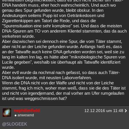
DNA handeln muss, eher hoch wahrscheinlich. Und auch wo
genau dies Spur gefunden wurde, bleibt obskur. In den
Andeutungen seitens Pupp ist von Getränkedosen und
Zigarettenkippen am Tatort die Rede, und dass die
"Spurensituation eine sehr komplexe" sei. Und dass die meisten
DNA-Spuren am TO von anderem Klientel stammten, das da auch
verkehren würde.
Aber dazwischen sei dennoch eine Spur, die vom Täter stammt,
aber nicht an der Leiche gefunden wurde. Anfangs hieß es, dass
an der Tatwaffe auch keine DNA gefunden worden sei, weil sie zu
lang im kalten Inn lag, es hätte aber "mikrobiologische Spuren von
Lucile gegeben", weshalb sie überhaupt als Tatwaffe identifiziert
wurde.
Aber evtl wurde da nochmal nach gefasst, so dass auch Täter-
DNA isoliert wurde, mit neusten Laborverfahren.
Wenn die DNA nicht von der Waffe und nicht von der Leiche
stammt, frag ich mich, woher man weiß, dass sie die des Täter ist
und nicht von irgendjemand, der mal vorher am Ufer rumgelaufen
ist und was weggeschmissen hat?
nephilimfield
12.12.2016 um 11:48
anwesend
@SLOGEEK