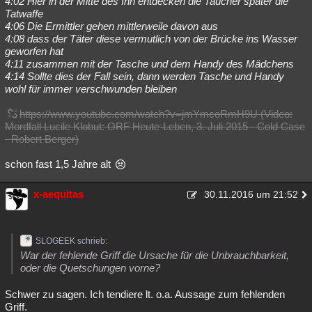
4:02 Hier in der Mitte des Inn entdecken die Taucher später die
Tatwaffe
4:06 Die Ermittler gehen mittlerweile davon aus
4:08 dass der Täter diese vermutlich von der Brücke ins Wasser
geworfen hat
4:11 zusammen mit der Tasche und dem Handy des Mädchens
4:14 Sollte dies der Fall sein, dann werden Tasche und Handy
wohl für immer verschwunden bleiben
https://www.youtube.com/watch?v=jmYmcoRmH9U (Video:
Mordfall Lucile Klobut: ORF Heute-Leben, 3. Juli 2015 - Cold Case
- Robert Berger)
schon fast 1,5 Jahre alt
x-aequitas
30.11.2016 um 21:52
SLOGEEK schrieb:
War der fehlende Griff die Ursache für die Unbrauchbarkeit,
oder die Quetschungen vorne?
Schwer zu sagen. Ich tendiere lt. o.a. Aussage zum fehlenden
Griff.