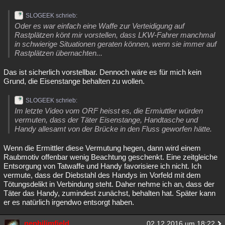
SLOGEEK schrieb:
Oder es war einfach eine Waffe zur Verteidigung auf
Rastplätzen könt mir vorstellen, dass LKW-Fahrer manchmal
in schwierige Situationen geraten können, wenn sie immer auf
Rastplätzen übernachten...
Das ist sicherlich vorstellbar. Dennoch wäre es für mich kein
Grund, die Eisenstange behalten zu wollen.
SLOGEEK schrieb:
Im letzte Video vom ORF heisst es, die Ermiuttler würden
vermuten, dass der Täter Eisenstange, Handtasche und
Handy allesamt von der Brücke in den Fluss geworfen hätte.
Wenn die Ermittler diese Vermutung hegen, dann wird einem
Raubmotiv offenbar wenig Beachtung geschenkt. Eine zeitgleiche
Entsorgung von Tatwaffe und Handy favorisiere ich nicht. Ich
vermute, dass der Diebstahl des Handys im Vorfeld mit dem
Tötungsdelikt in Verbindung steht. Daher nehme ich an, dass der
Täter das Handy, zumindest zunächst, behalten hat. Später kann
er es natürlich irgendwo entsorgt haben.
nephilimfield
02.12.2016 um 18:22