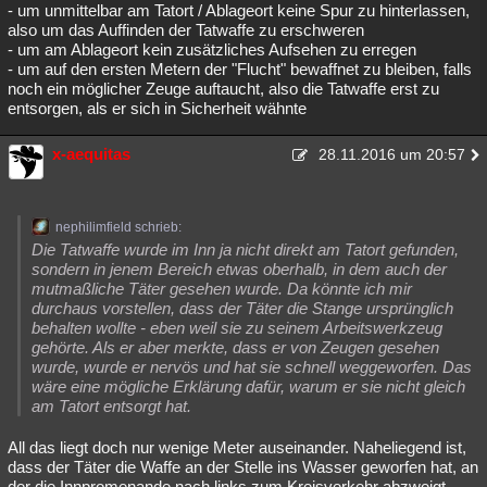
- um unmittelbar am Tatort / Ablageort keine Spur zu hinterlassen,
also um das Auffinden der Tatwaffe zu erschweren
- um am Ablageort kein zusätzliches Aufsehen zu erregen
- um auf den ersten Metern der "Flucht" bewaffnet zu bleiben, falls
noch ein möglicher Zeuge auftaucht, also die Tatwaffe erst zu
entsorgen, als er sich in Sicherheit wähnte
x-aequitas
28.11.2016 um 20:57
nephilimfield schrieb:
Die Tatwaffe wurde im Inn ja nicht direkt am Tatort gefunden,
sondern in jenem Bereich etwas oberhalb, in dem auch der
mutmaßliche Täter gesehen wurde. Da könnte ich mir
durchaus vorstellen, dass der Täter die Stange ursprünglich
behalten wollte - eben weil sie zu seinem Arbeitswerkzeug
gehörte. Als er aber merkte, dass er von Zeugen gesehen
wurde, wurde er nervös und hat sie schnell weggeworfen. Das
wäre eine mögliche Erklärung dafür, warum er sie nicht gleich
am Tatort entsorgt hat.
All das liegt doch nur wenige Meter auseinander. Naheliegend ist,
dass der Täter die Waffe an der Stelle ins Wasser geworfen hat, an
der die Innpromenande nach links zum Kreisverkehr abzweigt.