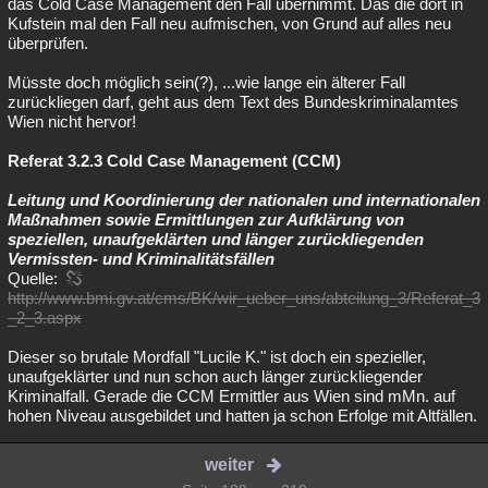
das Cold Case Management den Fall übernimmt. Das die dort in
Kufstein mal den Fall neu aufmischen, von Grund auf alles neu
überprüfen.
Müsste doch möglich sein(?), ...wie lange ein älterer Fall
zurückliegen darf, geht aus dem Text des Bundeskriminalamtes
Wien nicht hervor!
Referat 3.2.3 Cold Case Management (CCM)
Leitung und Koordinierung der nationalen und internationalen
Maßnahmen sowie Ermittlungen zur Aufklärung von
speziellen, unaufgeklärten und länger zurückliegenden
Vermissten- und Kriminalitätsfällen
Quelle:
http://www.bmi.gv.at/cms/BK/wir_ueber_uns/abteilung_3/Referat_3
_2_3.aspx
Dieser so brutale Mordfall "Lucile K." ist doch ein spezieller,
unaufgeklärter und nun schon auch länger zurückliegender
Kriminalfall. Gerade die CCM Ermittler aus Wien sind mMn. auf
hohen Niveau ausgebildet und hatten ja schon Erfolge mit Altfällen.
weiter