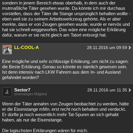
sondern in jenem Bereich etwas oberhalb, in dem auch der
mutmaßliche Täter gesehen wurde. Da könnte ich mir durchaus
vorstellen, dass der Täter die Stange ursprünglich behalten wollte -
eben weil sie zu seinem Arbeitswerkzeug gehörte. Als er aber
merkte, dass er von Zeugen gesehen wurde, wurde er nervös und
hat sie schnell weggeworfen. Das wäre eine mögliche Erklärung
dafür, warum er sie nicht gleich am Tatort entsorgt hat.
LL-COOL-A
28.11.2016 um 09:59
Eine mögliche und sehr schlüssige Erklärung, um nicht zu sagen:
die Beste Erklärung. Genau so könnte es nämlich gewesen sein.
Ist denn intensiv nach LKW Fahrern aus dem In- und Ausland
gefahndet worden?
Sector7
28.11.2016 um 11:35
ehemaliges Mitglied
Wenn der Täter annahm von Zeugen beobachtet zu werden, hätte
er die Eisenstange mMn. erst recht noch behalten und verdeckt.
Er dürfte ja noch wesentlich mehr Tat-Spuren an sich gehabt
haben, als nur die Eisenstange.
Die logischsten Erklärungen wären für mich: