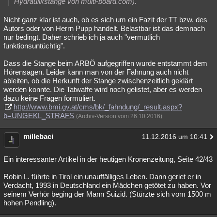
Hydraulikstange von multi-board.com).
Nicht ganz klar ist auch, ob es sich um ein Fazit der TT bzw. des
Autors oder von Herrn Pupp handelt. Belastbar ist das demnach
nur bedingt. Daher schrieb ich ja auch "vermutlich
funktionsuntüchtig".
Dass die Stange beim ARBÖ aufgegriffen wurde entstammt dem
Hörensagen. Leider kann man von der Fahnung auch nicht
ableiten, ob die Herkunft der Stange zwischenzeitlich geklärt
werden konnte. Die Tatwaffe wird noch gelistet, aber es werden
dazu keine Fragen formuliert.
http://www.bmi.gv.at/cms/bk/_fahndung/_result.aspx?
b=UNGEKL_STRAFS
(Archiv-Version vom 26.10.2016)
millebaci
11.12.2016 um 10:41
Ein interessanter Artikel in der heutigen Kronenzeitung, Seite 42/43
Robin L. führte in Tirol ein unauffälliges Leben. Dann geriet er in
Verdacht, 1993 in Deutschland ein Mädchen getötet zu haben. Vor
seinem Verhör beging der Mann Suizid. (Stürzte sich vom 1500 m
hohen Pendling).