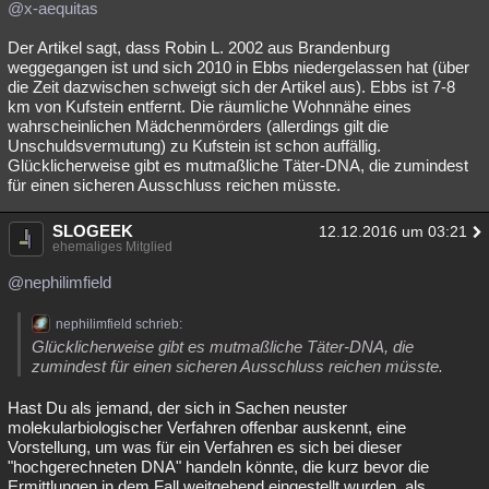
@x-aequitas
Der Artikel sagt, dass Robin L. 2002 aus Brandenburg
weggegangen ist und sich 2010 in Ebbs niedergelassen hat (über
die Zeit dazwischen schweigt sich der Artikel aus). Ebbs ist 7-8
km von Kufstein entfernt. Die räumliche Wohnnähe eines
wahrscheinlichen Mädchenmörders (allerdings gilt die
Unschuldsvermutung) zu Kufstein ist schon auffällig.
Glücklicherweise gibt es mutmaßliche Täter-DNA, die zumindest
für einen sicheren Ausschluss reichen müsste.
SLOGEEK
12.12.2016 um 03:21
ehemaliges Mitglied
@nephilimfield
nephilimfield schrieb:
Glücklicherweise gibt es mutmaßliche Täter-DNA, die
zumindest für einen sicheren Ausschluss reichen müsste.
Hast Du als jemand, der sich in Sachen neuster
molekularbiologischer Verfahren offenbar auskennt, eine
Vorstellung, um was für ein Verfahren es sich bei dieser
"hochgerechneten DNA" handeln könnte, die kurz bevor die
Ermittlungen in dem Fall weitgehend eingestellt wurden, als