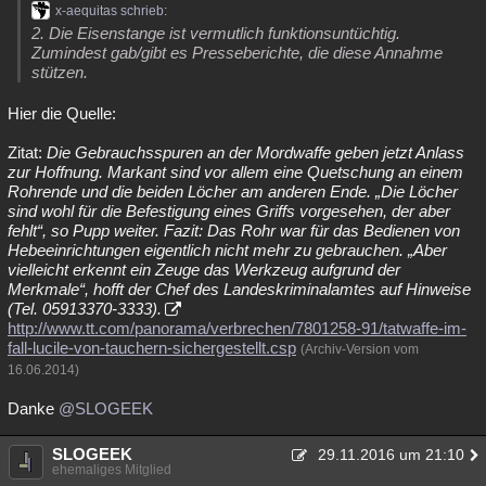
x-aequitas schrieb:
2. Die Eisenstange ist vermutlich funktionsuntüchtig.
Zumindest gab/gibt es Presseberichte, die diese Annahme
stützen.
Hier die Quelle:
Zitat:
Die Gebrauchsspuren an der Mordwaffe geben jetzt Anlass
zur Hoffnung. Markant sind vor allem eine Quetschung an einem
Rohrende und die beiden Löcher am anderen Ende. „Die Löcher
sind wohl für die Befestigung eines Griffs vorgesehen, der aber
fehlt“, so Pupp weiter. Fazit: Das Rohr war für das Bedienen von
Hebeeinrichtungen eigentlich nicht mehr zu gebrauchen. „Aber
vielleicht erkennt ein Zeuge das Werkzeug aufgrund der
Merkmale“, hofft der Chef des Landeskriminalamtes auf Hinweise
(Tel. 05913370-3333).
http://www.tt.com/panorama/verbrechen/7801258-91/tatwaffe-im-
fall-lucile-von-tauchern-sichergestellt.csp
(Archiv-Version vom
16.06.2014)
Danke
@SLOGEEK
SLOGEEK
29.11.2016 um 21:10
ehemaliges Mitglied