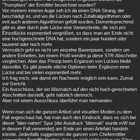
"Trumpfass" der Ermittler bezeichnet wurden?
Vor meinem inneren Auge seh ich da einen DNA-Strang, der
beschädigt ist, und wo die Lücken nach Zufallsalgorithmen oder
evtl auch anderen Algorithmen gefüllt wurden. Dementsprechend
gibt es aber durch jede Lücke eine Varianzbreite, die sich pro
Einzellücke exponentiell vergrößert, so dass man am Ende nicht
eine hochgerechnete DNA hat, sondern ein paar hundert oder
tausend oder noch mehr.
Vermutlich geht es nicht um einzelne Basenpaare, sondern um
andere Einheiten, bei einem Profil werden ja diese STR-Abschnitte
vergleichen. Aber das Prinzip beim Ergänzen von Lücken bleibt
dasselbe. Es gibt jeweils etliche Optionen beim Ergänzen einer
Lücke und bei vielen exponentiell mehr.
Ich frag mich, wie damit ein Nachweis möglich sein kann. Zumal
vor Gericht.
Ein Ausschluss, der ein Mismatch auf den nicht hoch-gerechneten
Abschnitten darstellt, geht natürlich dennoch.
Aber mit einem Ausschluss überführt man niemanden.
Wenn man sich die ganzen Artikel und visuellen Medien zu dem
Fall angeschaut hat, hat man auch den Eindruck, dass es sich bei
dieser "täter-nahen" Spur (der Ausdruck "täternah" wurde mW nur
in diesem Fall verwendet) am Ende um einen Artefakt handeln
könnte. Jedenfalls suggerieren die ganzen vom Chefermittler
verwandten Begrifflichkeiten, dass es sich nicht sicher um Täter-