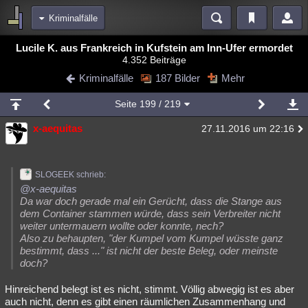
Kriminalfälle
Bereiche
Lucile K. aus Frankreich in Kufstein am Inn-Ufer ermordet
4.352 Beiträge
Echtzeit
Diskussionen
Blogs
Videos
Statistiken
Kriminalfälle
187 Bilder
Mehr
Chat
Wiki
Neuigkeiten
Seite
199
/ 219
meine Rubriken
x-aequitas
27.11.2016 um 22:16
Menschen
Wissenschaft
Politik
Mystery
Kriminalfälle
Spiritualität
Verschwörungen
Technologie
Ufologie
SLOGEEK schrieb:
Natur
Umfragen
Unterhaltung
@x-aequitas
Da war doch gerade mal ein Gerücht, dass die Stange aus
weitere Rubriken
dem Container stammen würde, dass sein Verbreiter nicht
weiter untermauern wollte oder konnte, nech?
Philosophie
Träume
Orte
Esoterik
Literatur
Also zu behaupten, "der Kumpel vom Kumpel wüsste ganz
bestimmt, dass ..." ist nicht der beste Beleg, oder meinste
Astronomie
Helpdesk
Gruppen
Gaming
Filme
doch?
Musik
Clash
Verbesserungen
Allmystery
English
Hinreichend belegt ist es nicht, stimmt. Völlig abwegig ist es aber
auch nicht, denn es gibt einen räumlichen Zusammenhang und
Übersichten