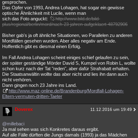
gesprochen.
Das Opfer von 1993, Andrea Lohagen, hat sogar ein gewisse
optische Ähnlichkeit mit Lucile, wenn man
sich das Foto anguckt:
http://www.bild.de/bild-
plus/regional/berlin/mord/nach-23-jahren-aufgeklaert-48792906
Bisher gab's ja oft ähnliche Situationen, wo Parallelen zu anderen
Mordfällen gesehen wurden. Aber alles negativ am Ende.
Hoffentlich gibt es diesmal einen Erfolg.
Im Fall Andrea Lohagen scheint einiges schief gelaufen zu sein,
der später geständige Mörder David S, Kumpel von Robin L, wollte
schon kurz nach der Tat "reden", aber dafür Strafrabatt erhalten.
Die Staatsanwältin wollte das aber nicht und lies ihn dann auch
nicht verhören.
Dann gingen noch 23 Jahre ins Land.
http://www.maz-online.de/Brandenburg/Mordfall-Lohagen-
Eltern-vermuten-dritten-Taeter
Doverex
11.12.2016 um 19:49
@millebaci
Ja mal sehen was sich Konkretes daraus ergibt.
Auf alle Fälle dürften die Jungs damals (1993) ja das Mädchen