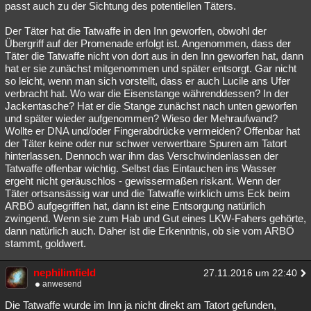
passt auch zu der Sichtung des potentiellen Täters.
Besucht
Teilgenommen
Alle
Neue
Geschlossen
Der Täter hat die Tatwaffe in den Inn geworfen, obwohl der
Lesenswert
Schlüsselwörter
Übergriff auf der Promenade erfolgt ist. Angenommen, dass der
Täter die Tatwaffe nicht von dort aus in den Inn geworfen hat, dann
hat er sie zunächst mitgenommen und später entsorgt. Gar nicht
so leicht, wenn man sich vorstellt, dass er auch Lucile ans Ufer
verbracht hat. Wo war die Eisenstange währenddessen? In der
Jackentasche? Hat er die Stange zunächst nach unten geworfen
und später wieder aufgenommen? Wieso der Mehraufwand?
Wollte er DNA und/oder Fingerabdrücke vermeiden? Offenbar hat
der Täter keine oder nur schwer verwertbare Spuren am Tatort
hinterlassen. Dennoch war ihm das Verschwindenlassen der
Tatwaffe offenbar wichtig. Selbst das Eintauchen ins Wasser
ergeht nicht geräuschlos - gewissermaßen riskant. Wenn der
Täter ortsansässig war und die Tatwaffe wirklich ums Eck beim
ARBÖ aufgegriffen hat, dann ist eine Entsorgung natürlich
zwingend. Wenn sie zum Hab und Gut eines LKW-Fahers gehörte,
dann natürlich auch. Daher ist die Erkenntnis, ob sie vom ARBÖ
stammt, goldwert.
nephilimfield
27.11.2016 um 22:40
anwesend
Die Tatwaffe wurde im Inn ja nicht direkt am Tatort gefunden,