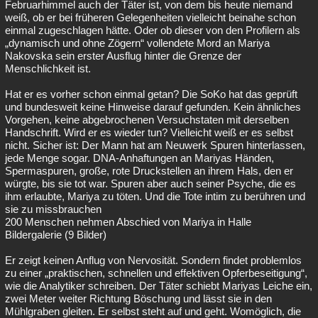
Februarhimmel auch der Täter ist, von dem bis heute niemand
weiß, ob er bei früheren Gelegenheiten vielleicht beinahe schon
einmal zugeschlagen hätte. Oder ob dieser von den Profilern als
„dynamisch und ohne Zögern“ vollendete Mord an Mariya
Nakovska sein erster Ausflug hinter die Grenze der
Menschlichkeit ist.
Hat er es vorher schon einmal getan? Die SoKo hat das geprüft
und bundesweit keine Hinweise darauf gefunden. Kein ähnliches
Vorgehen, keine abgebrochenen Versuchstaten mit derselben
Handschrift. Wird er es wieder tun? Vielleicht weiß er es selbst
nicht. Sicher ist: Der Mann hat am Neuwerk Spuren hinterlassen,
jede Menge sogar. DNA-Anhaftungen an Mariyas Händen,
Spermaspuren, große, rote Druckstellen an ihrem Hals, den er
würgte, bis sie tot war. Spuren aber auch seiner Psyche, die es
ihm erlaubte, Mariya zu töten. Und die Tote intim zu berühren und
sie zu missbrauchen
200 Menschen nehmen Abschied von Mariya in Halle
Bildergalerie (9 Bilder)
Er zeigt keinen Anflug von Nervosität. Sondern findet problemlos
zu einer „praktischen, schnellen und effektiven Opferbeseitigung“,
wie die Analytiker schreiben. Der Täter schiebt Mariyas Leiche ein,
zwei Meter weiter Richtung Böschung und lässt sie in den
Mühlgraben gleiten. Er selbst steht auf und geht. Womöglich, die