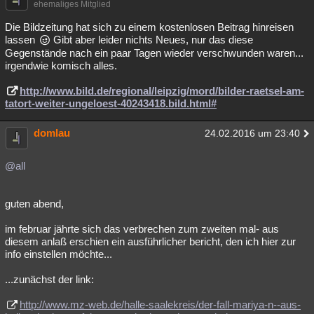
ehemaliges Mitglied
Die Bildzeitung hat sich zu einem kostenlosen Beitrag hinreisen
lassen
Gibt aber leider nichts Neues, nur das diese
Gegenstände nach ein paar Tagen wieder verschwunden waren...
irgendwie komisch alles.
http://www.bild.de/regional/leipzig/mord/bilder-raetsel-am-
tatort-weiter-ungeloest-40243418.bild.html#
domlau
24.02.2016 um 23:40
@all
guten abend,
im februar jährte sich das verbrechen zum zweiten mal- aus
diesem anlaß erschien ein ausführlicher bericht, den ich hier zur
info einstellen möchte...
...zunächst der link:
http://www.mz-web.de/halle-saalekreis/der-fall-mariya-n--aus-