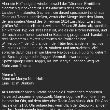
Aber die Hoffnung schwindet, obwohl der Täter den Ermittlern
eigentlich gut bekannt ist. Ein Gutachten der Profiler des
Landeskriminalamtes Sachsen, die darauf spezialisiert sind, aus
Taten auf Täter zu schließen, verrät eine Menge über den Mann,
der am späten Abend des 6. Februar 2014 zuschlug. Er ist mit
größter Wahrscheinlichkeit zwischen 20 und 35 Jahre alt, sportlich,
ein kräftiger Typ, der stressfest ist, wie es die Profiler nennen, und
der auch unter hoher seelischer Belastung pragmatisch handelt. In
drei Kilometern Umkreis vermuten die Profiler seinen
„Ankerpunkt“, den Ort, an dem der Täter lebt, an den er nach der
Tat zurückkehrte, um sich zu säubern und umzuziehen. Viel
spreche dafür, dass er wie Mariya Nakovska zu Fuß ging, getarnt
als Spaziergänger oder Jogger. Vermutlich war er sogar
Spaziergänger oder Jogger, bis ihm Mariya über den Weg lief.
Mehr zum Thema
Mariya N.
Mord an Mariya N. in Halle
Eine Tat im Dunkeln
Aus unendlich vielen Details haben die Ermittler den möglichen
Tatverlauf zusammengepuzzelt. Mariya joggt, die Kopfhörer ihres
Handys im Ohr, auf dem über eine Radio-App Musik läuft. Die App
hat sie um 21.36 Uhr aufgerufen, vermutlich der Zeitpunkt, an dem
sie ihre Joggingrunde beginnt. Mit „Mantrailern“ genannten