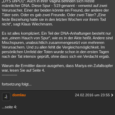
„DYS unPO1“. Auch in ihrer Vagina befinden sich Reste
männlicher DNA. Diese Spur - S19 genannt - verweist auf zwei
Verursacher. Einer der beiden könnte ein Freund, der andere der
Täter sein. Oder es gab zwei Freunde. Oder zwei Täter? „Eine
feste Beziehung hatte sie in den letzten Wochen vor ihrem Tod
nicht“, sagt Klaus Wiechmann.
Es ist alles kompliziert. Ein Teil der DNA-Anhaftungen besteht nur
aus „einem Hauch von Spur“, wie es in der Akte heißt. Andere sind
Mischspuren, unabsichtlich zusammengesetzt von mehreren
Verursachern. Und zu allen fehlt die Vergleichsmöglichkeit. Im
persönlichen Umfeld der Toten wurde schon in den ersten Tagen
nach der Tat intensiv geprüft, ohne dass sich ein Verdacht ergab.
Warum die Ermittler davon ausgehen, dass Mariya ein Zufallsopfer
war, lesen Sie auf Seite 4.
------------
fortsetzung folgt...
domlau
24.02.2016 um 23:55
...seite 4: