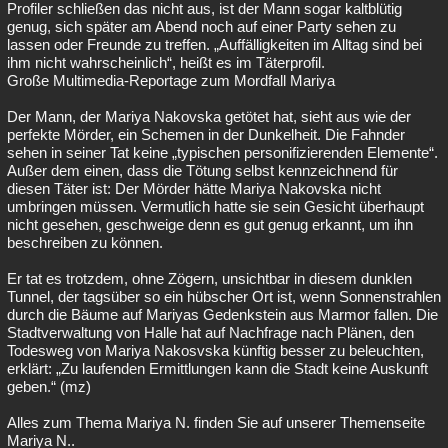
Profiler schließen das nicht aus, ist der Mann sogar kaltblütig
genug, sich später am Abend noch auf einer Party sehen zu
lassen oder Freunde zu treffen. „Auffälligkeiten im Alltag sind bei
ihm nicht wahrscheinlich“, heißt es im Täterprofil.
Große Multimedia-Reportage zum Mordfall Mariya
Der Mann, der Mariya Nakovska getötet hat, sieht aus wie der
perfekte Mörder, ein Schemen in der Dunkelheit. Die Fahnder
sehen in seiner Tat keine „typischen personifizierenden Elemente“.
Außer dem einen, dass die Tötung selbst kennzeichnend für
diesen Täter ist: Der Mörder hätte Mariya Nakovska nicht
umbringen müssen. Vermutlich hatte sie sein Gesicht überhaupt
nicht gesehen, geschweige denn es gut genug erkannt, um ihn
beschreiben zu können.
Er tat es trotzdem, ohne Zögern, unsichtbar in diesem dunklen
Tunnel, der tagsüber so ein hübscher Ort ist, wenn Sonnenstrahlen
durch die Bäume auf Mariyas Gedenkstein aus Marmor fallen. Die
Stadtverwaltung von Halle hat auf Nachfrage nach Plänen, den
Todesweg von Mariya Nakosvska künftig besser zu beleuchten,
erklärt: „Zu laufenden Ermittlungen kann die Stadt keine Auskunft
geben.“ (mz)
Alles zum Thema Mariya N. finden Sie auf unserer Themenseite
Mariya N..