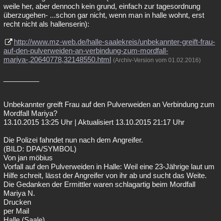
weile her, aber dennoch kein grund, einfach zur tagesordnung
überzugehen- ...schon gar nicht, wenn man in halle wohnt, erst
recht nicht als hallenserin):
http://www.mz-web.de/halle-saalekreis/unbekannter-greift-frau-
auf-den-pulverweiden-an-verbindung-zum-mordfall-
mariya-,20640778,32148550.html
(Archiv-Version vom 01.02.2016)
_________
Unbekannter greift Frau auf den Pulverweiden an Verbindung zum
Mordfall Mariya?
13.10.2015 13:25 Uhr | Aktualisiert 13.10.2015 21:17 Uhr
Die Polizei fahndet nun nach dem Angreifer.
(BILD: DPA/SYMBOL)
Von jan möbius
Vorfall auf den Pulverweiden in Halle: Weil eine 23-Jährige laut um
Hilfe schreit, lässt der Angreifer von ihr ab und sucht das Weite.
Die Gedanken der Ermittler waren schlagartig beim Mordfall
Mariya N.
Drucken
per Mail
Halle (Saale).