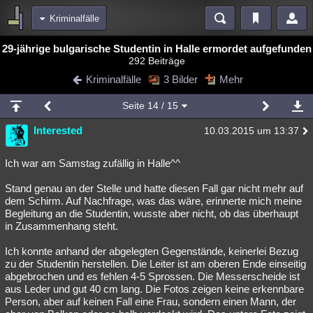
Kriminalfälle
Bereiche
29-jährige bulgarische Studentin in Halle ermordet aufgefunden
292 Beiträge
Echtzeit
Diskussionen
Blogs
Videos
Statistiken
Kriminalfälle
3 Bilder
Mehr
Chat
Wiki
Neuigkeiten
Seite
14
/ 15
meine Rubriken
Interested
10.03.2015 um 13:37
Menschen
Wissenschaft
Politik
Mystery
Kriminalfälle
Spiritualität
Verschwörungen
Technologie
Ufologie
Ich war am Samstag zufällig in Halle^^
Stand genau an der Stelle und hatte diesen Fall gar nicht mehr auf
Natur
Umfragen
Unterhaltung
dem Schirm. Auf Nachfrage, was das wäre, erinnerte mich meine
weitere Rubriken
Begleitung an die Studentin, wusste aber nicht, ob das überhaupt
in Zusammenhang steht.
Philosophie
Träume
Orte
Esoterik
Literatur
Ich konnte anhand der abgelegten Gegenstände, keinerlei Bezug
Astronomie
Helpdesk
Gruppen
Gaming
Filme
zu der Studentin herstellen. Die Leiter ist am oberen Ende einseitig
abgebrochen und es fehlen 4-5 Sprossen. Die Messerscheide ist
Musik
Clash
Verbesserungen
Allmystery
English
aus Leder und gut 40 cm lang. Die Fotos zeigen keine erkennbare
Person, aber auf keinen Fall eine Frau, sondern einen Mann, der
Übersichten