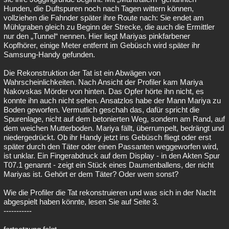
Hunden, die Duftspuren noch nach Tagen wittern können,
vollziehen die Fahnder später ihre Route nach: Sie endet am
Mühlgraben gleich zu Beginn der Strecke, die auch die Ermittler
nur den „Tunnel“ nennen. Hier liegt Mariyas pinkfarbener
Kopfhörer, einige Meter entfernt im Gebüsch wird später ihr
Samsung-Handy gefunden.
Die Rekonstruktion der Tat ist ein Abwägen von
Wahrscheinlichkeiten. Nach Ansicht der Profiler kam Mariya
Nakovskas Mörder von hinten. Das Opfer hörte ihn nicht, es
konnte ihn auch nicht sehen. Ansatzlos habe der Mann Mariya zu
Boden geworfen. Vermutlich geschah das, dafür spricht die
Spurenlage, nicht auf dem betonierten Weg, sondern am Rand, auf
dem weichen Mutterboden. Mariya fällt, überrumpelt, bedrängt und
niedergedrückt. Ob ihr Handy jetzt ins Gebüsch fliegt oder erst
später durch den Täter oder einen Passanten weggeworfen wird,
ist unklar. Ein Fingerabdruck auf dem Display - in den Akten Spur
T07.1 genannt - zeigt ein Stück eines Daumenballens, der nicht
Mariyas ist. Gehört er dem Täter? Oder wem sonst?
Wie die Profiler die Tat rekonstruieren und was sich in der Nacht
abgespielt haben könnte, lesen Sie auf Seite 3.
-----------