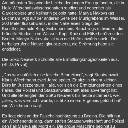
Am nächsten Tag wird die Leiche der jungen Frau gefunden, die in
Halle Wirtschaftswissenschaften studiert und nebenher als
Garderobiere und Kellnerin gejobbt hatte. Mariya Nakovskas
Leichnam liegt auf der anderen Seite des Mühlgrabens im Wasser.
200 Meter flussabwärts, in der Nähe eines Stegs der
Kunsthochschule Burg Giebichenstein. Bäuchlings schwimmt die
brünette Studentin im Wasser. Kopf, Knie und Füße berühren den
Boden. Mariya Nakovska ist von der Hüfte abwärts nackt. Der
herbeigerufene Notarzt glaubt zuerst, die Strömung habe sie
entkleidet.
Die Soko Neuwerk schöpfte alle Ermittlungsmöglichkeiten aus.
(BILD: Privat)
„Das war natürlich eine falsche Beurteilung“, sagt Staatsanwalt
Klaus Wiechmann zwei Jahre später. Er sitzt in einem kleinen
Büro im Justizzentrum Halle, vor sich die Ermittlungsakten eines
Falles, der Polizei und Staatsanwaltschaft alles abverlangt hat.
Und alle Beteiligten der SoKo Neuwerk bis heute schmerzt, weil
„alles, was versucht wurde, nicht zu einem Ergebnis geführt hat“,
wie Wiechmann sagt.
Es liegt nicht an der Falscheinschätzung zu Beginn. Die hält nur
ein Wochenende lang, dann stufen Staatsanwaltschaft und Polizei
den Fall Mariya als Mord ein. Die große Maschine beginnt zu