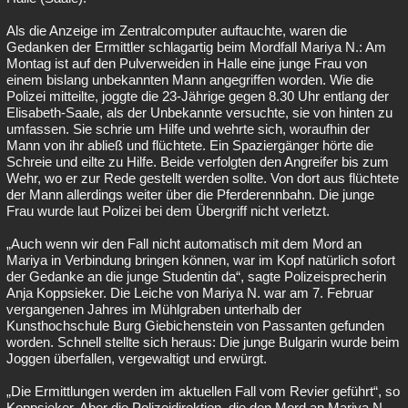
Als die Anzeige im Zentralcomputer auftauchte, waren die
Gedanken der Ermittler schlagartig beim Mordfall Mariya N.: Am
Montag ist auf den Pulverweiden in Halle eine junge Frau von
einem bislang unbekannten Mann angegriffen worden. Wie die
Polizei mitteilte, joggte die 23-Jährige gegen 8.30 Uhr entlang der
Elisabeth-Saale, als der Unbekannte versuchte, sie von hinten zu
umfassen. Sie schrie um Hilfe und wehrte sich, woraufhin der
Mann von ihr abließ und flüchtete. Ein Spaziergänger hörte die
Schreie und eilte zu Hilfe. Beide verfolgten den Angreifer bis zum
Wehr, wo er zur Rede gestellt werden sollte. Von dort aus flüchtete
der Mann allerdings weiter über die Pferderennbahn. Die junge
Frau wurde laut Polizei bei dem Übergriff nicht verletzt.
„Auch wenn wir den Fall nicht automatisch mit dem Mord an
Mariya in Verbindung bringen können, war im Kopf natürlich sofort
der Gedanke an die junge Studentin da“, sagte Polizeisprecherin
Anja Koppsieker. Die Leiche von Mariya N. war am 7. Februar
vergangenen Jahres im Mühlgraben unterhalb der
Kunsthochschule Burg Giebichenstein von Passanten gefunden
worden. Schnell stellte sich heraus: Die junge Bulgarin wurde beim
Joggen überfallen, vergewaltigt und erwürgt.
„Die Ermittlungen werden im aktuellen Fall vom Revier geführt“, so
Koppsieker. Aber die Polizeidirektion, die den Mord an Mariya N.