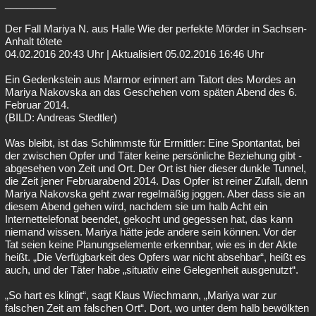
_________
Der Fall Mariya N. aus Halle Wie der perfekte Mörder in Sachsen-
Anhalt tötete
04.02.2016 20:43 Uhr | Aktualisiert 05.02.2016 16:46 Uhr
Ein Gedenkstein aus Marmor erinnert am Tatort des Mordes an
Mariya Nakovska an das Geschehen vom späten Abend des 6.
Februar 2014.
(BILD: Andreas Stedtler)
Was bleibt, ist das Schlimmste für Ermittler: Eine Spontantat, bei
der zwischen Opfer und Täter keine persönliche Beziehung gibt -
abgesehen von Zeit und Ort. Der Ort ist hier dieser dunkle Tunnel,
die Zeit jener Februarabend 2014. Das Opfer ist reiner Zufall, denn
Mariya Nakovska geht zwar regelmäßig joggen. Aber dass sie an
diesem Abend gehen wird, nachdem sie um halb Acht ein
Internettelefonat beendet, gekocht und gegessen hat, das kann
niemand wissen. Mariya hätte jede andere sein können. Vor der
Tat seien keine Planungselemente erkennbar, wie es in der Akte
heißt. „Die Verfügbarkeit des Opfers war nicht absehbar“, heißt es
auch, und der Täter habe „situativ eine Gelegenheit ausgenutzt“.
„So hart es klingt“, sagt Klaus Wiechmann, „Mariya war zur
falschen Zeit am falschen Ort“. Dort, wo unter dem halb bewölkten