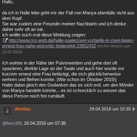
Hallo,
da ich in Halle lebe geht mir der Fall von Mariya ebenfalls nicht aus
dem Kopf.
Sie war zudem eine Freundin meiner Nachbarin und ich denke
daher sehr oft an sie.
ich wollte euch mal diese Meldung zeigen:
http://www.mz-web.de/halle-saale/zwei-vorfaelle-in-zwei-tagen-
erneut-frau-nahe-peissnitz-belaestigt-23852432
(Archiv-Version vom
12.05.2016)
Ich wohne in der Nähe der Pulverweiden und gehe dort oft
spazieren, direkte Lage an der Saale und auch hier wurde vor
kurzem erneut eine Frau belästigt, die sich glücklicherweise
wehren und fliehen konnte. (Wie schon im Oktober 2015!)
Hatte dabei gleich den Gedanken das es sich evtl. um den Mörder
von Mariya handeln könnte... es ist schrecklich zu wissen das
diese Person noch frei rumläuft.
domlau
29.04.2016 um 10:35
@herzi09
, 16.04.2016 um 07:36