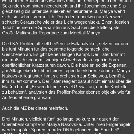
Es könnten Spuren des Mannes sein, der sein Opfer in den ersten
Sekunden von hinten niederdrückt und ihr Jogginghose und Slip
gleichzeitig bis unter die Kniekehlen herunterreißt. Mariya wehrt
sich, sie schreit vermutlich. Doch der Tunnelweg am Neuwerk
schluckt Geräusche wie er das Licht wegschluckt. Einen „idealen
Tatort“ nennen die Spezialisten aus Sachsen die Stelle später.
Große Multimedia-Reportage zum Mordfall Mariya
Die LKA-Profiler, offiziell heißen sie Fallanalytiker, setzen nur drei
bis fünf Minuten für das gesamte folgende schreckliche
Geschehen an. Es gibt keinen langen Kampf. Der Täter kommt
mutmaßlich sogar mit wenigen Abwehrverletzungen in Form
oberflächlicher Kratzspuren davon. Die habe er, so die Experten,
„im Alltagsleben leicht mit einer Legende erklären können“. Mariya
Nakovska liegt unter ihm, sie dreht sich zur Seite weg, bemüht,
ihm zu entkommen. Der Täter reagiert darauf nicht einmal über die
Maßen brutal. „Er wendet nur so viel Gewalt an, um die Kontrolle
zu behalten“, analysiert das Profiler-Papier ebenso objektiv wie für
Außenstehende grausam.
Auch die MZ berichtete mehrfach.
Drei Minuten, vielleicht fünf, so lange, so kurz nur dauert der
Überlebenskampf von Mariya Nakovska. Unter ihren Fingernägeln
werden später Spuren fremder DNA gefunden, die Spur heißt