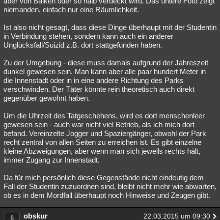
aber von Balken oder so halb verdeckt wird. Das untere Foto zeigt
niemanden, einfach nur eine Räumlichkeit.
Besucht
Teilgenommen
Alle
Neue
Geschlossen
Ist also nicht gesagt, dass diese Dinge überhaupt mit der Studentin
Lesenswert
Schlüsselwörter
in Verbindung stehen, sondern kann auch ein anderer
Unglücksfall/Suizid z.B. dort stattgefunden haben.
Zu der Umgebung - diese muss damals aufgrund der Jahreszeit
dunkel gewesen sein. Man kann aber alle paar hundert Meter in
die Innenstadt oder in in eine andere Richtung des Parks
verschwinden. Der Täter könnte rein theoretisch auch direkt
gegenüber gewohnt haben.
Um die Uhrzeit des Tatgeschehens, wird es dort menschenleer
gewesen sein - auch war nicht viel Betrieb, als ich mich dort
befand. Vereinzelte Jogger und Spaziergänger, obwohl der Park
recht zentral von allen Seiten zu erreichen ist. Es gibt einzelne
kleine Abzweigungen, aber wenn man sich jeweils rechts hält,
immer Zugang zur Innenstadt.
Da für mich persönlich diese Gegenstände nicht eindeutig dem
Fall der Studentin zuzuordnen sind, bleibt nicht mehr wie abwarten,
ob es in dem Mordfall überhaupt noch Hinweise und Zeugen gibt.
obskur
22.03.2015 um 09:30