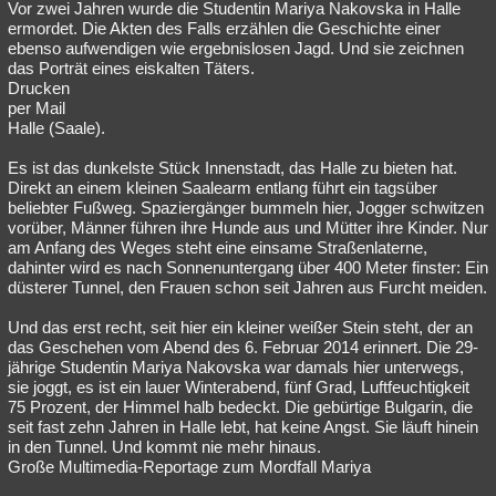
Vor zwei Jahren wurde die Studentin Mariya Nakovska in Halle
ermordet. Die Akten des Falls erzählen die Geschichte einer
ebenso aufwendigen wie ergebnislosen Jagd. Und sie zeichnen
das Porträt eines eiskalten Täters.
Drucken
per Mail
Halle (Saale).
Es ist das dunkelste Stück Innenstadt, das Halle zu bieten hat.
Direkt an einem kleinen Saalearm entlang führt ein tagsüber
beliebter Fußweg. Spaziergänger bummeln hier, Jogger schwitzen
vorüber, Männer führen ihre Hunde aus und Mütter ihre Kinder. Nur
am Anfang des Weges steht eine einsame Straßenlaterne,
dahinter wird es nach Sonnenuntergang über 400 Meter finster: Ein
düsterer Tunnel, den Frauen schon seit Jahren aus Furcht meiden.
Und das erst recht, seit hier ein kleiner weißer Stein steht, der an
das Geschehen vom Abend des 6. Februar 2014 erinnert. Die 29-
jährige Studentin Mariya Nakovska war damals hier unterwegs,
sie joggt, es ist ein lauer Winterabend, fünf Grad, Luftfeuchtigkeit
75 Prozent, der Himmel halb bedeckt. Die gebürtige Bulgarin, die
seit fast zehn Jahren in Halle lebt, hat keine Angst. Sie läuft hinein
in den Tunnel. Und kommt nie mehr hinaus.
Große Multimedia-Reportage zum Mordfall Mariya