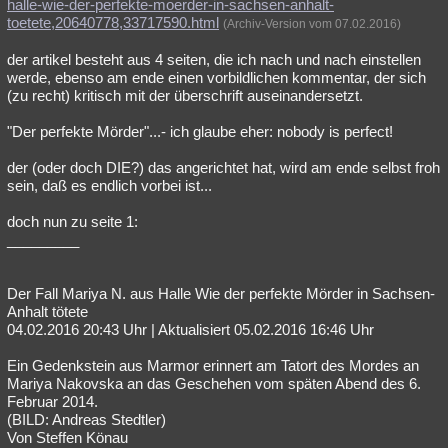
halle-wie-der-perfekte-moerder-in-sachsen-anhalt-
toetete,20640778,33717590.html
(Archiv-Version vom 07.02.2016)
der artikel besteht aus 4 seiten, die ich nach und nach einstellen
werde, ebenso am ende einen vorbildlichen kommentar, der sich
(zu recht) kritisch mit der überschrift auseinandersetzt.
"Der perfekte Mörder"...- ich glaube eher: nobody is perfect!
der (oder doch DIE?) das angerichtet hat, wird am ende selbst froh
sein, daß es endlich vorbei ist...
doch nun zu seite 1:
_________
Der Fall Mariya N. aus Halle Wie der perfekte Mörder in Sachsen-
Anhalt tötete
04.02.2016 20:43 Uhr | Aktualisiert 05.02.2016 16:46 Uhr
Ein Gedenkstein aus Marmor erinnert am Tatort des Mordes an
Mariya Nakovska an das Geschehen vom späten Abend des 6.
Februar 2014.
(BILD: Andreas Stedtler)
Von Steffen Könau