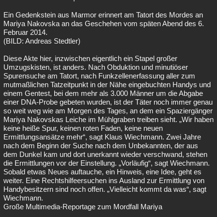
Ein Gedenkstein aus Marmor erinnert am Tatort des Mordes an
Mariya Nakovska an das Geschehen vom späten Abend des 6.
Februar 2014.
(BILD: Andreas Stedtler)
Diese Akte hier, inzwischen eigentlich ein Stapel großer
Umzugskisten, ist anders. Nach Obduktion und minutiöser
Spurensuche am Tatort, nach Funkzellenerfassung aller zum
mutmaßlichen Tatzeitpunkt in der Nähe eingebuchten Handys und
einem Gentest, bei dem mehr als 3.000 Männer um die Abgabe
einer DNA-Probe gebeten wurden, ist der Täter noch immer genau
so weit weg wie am Morgen des Tages, an dem ein Spaziergänger
Mariya Nakovskas Leiche im Mühlgraben treiben sieht. „Wir haben
keine heiße Spur, keinen roten Faden, keine neuen
Ermittlungsansätze mehr“, sagt Klaus Wiechmann. Zwei Jahre
nach dem Beginn der Suche nach dem Unbekannten, der aus
dem Dunkel kam und dort unerkannt wieder verschwand, stehen
die Ermittlungen vor der Einstellung. „Vorläufig“, sagt Wiechmann.
Sobald etwas Neues auftauche, ein Hinweis, eine Idee, geht es
weiter. Eine Rechtshilfeersuchen ins Ausland zur Ermittlung von
Handybesitzern sind noch offen. „Vielleicht kommt da was“, sagt
Wiechmann.
Große Multimedia-Reportage zum Mordfall Mariya