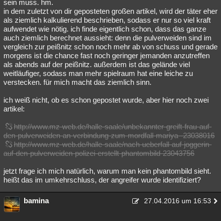
sein muss. hm.
in dem zuletzt von dir geposteten großen artikel, wird der täter eher
als ziemlich kalkulierend beschrieben, sodass er nur so viel kraft
aufwendet wie nötig. ich finde eigentlich schon, dass das ganze
auch ziemlich berechnet aussieht: denn die pulverweiden sind im
vergleich zur peißnitz schon noch mehr ab von schuss und gerade
morgens ist die chance fast noch geringer jemanden anzutreffen
als abends auf der peißnitz. außerdem ist das gelände viel
weitläufiger, sodass man mehr spielraum hat eine leiche zu
verstecken. für mich macht das ziemlich sinn.
ich weiß nicht, ob es schon gepostet wurde, aber hier noch zwei
artikel:
http://www.mz-web.de/halle-saale/unbekannter-greift-frau-auf-
den-pulverweiden-an-verbindung-zum-mordfall-mariya--23038016
http://www.mz-web.de/halle-saale/nach-ueberfall-auf-joggerin-
auf-den-pulverweiden-polizei-erstellt-phantombild-23043756
jetzt frage ich mich natürlich, warum man kein phantombild sieht.
heißt das im umkehrschluss, der angreifer wurde identifiziert?
bamina
27.04.2016 um 16:53