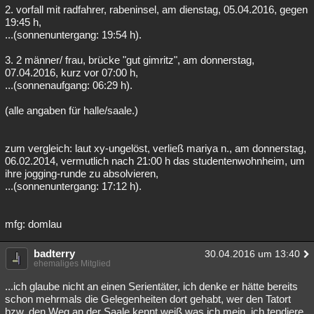
2. vorfall mit radfahrer, rabeninsel, am dienstag, 05.04.2016, gegen
19:45 h,
...(sonnenuntergang: 19:54 h).
3. 2 männer/ frau, brücke "gut gimritz", am donnerstag,
07.04.2016, kurz vor 07:00 h,
...(sonnenaufgang: 06:29 h).
(alle angaben für halle/saale.)
zum vergleich: laut xy-ungelöst, verließ mariya n., am donnerstag,
06.02.2014, vermutlich nach 21:00 h das studentenwohnheim, um
ihre jogging-runde zu absolvieren,
...(sonnenuntergang: 17:12 h).
mfg: domlau
badterry
30.04.2016 um 13:40
ehemaliges Mitglied
...ich glaube nicht an einen Serientäter, ich denke er hätte bereits
schon mehrmals die Gelegenheiten dort gehabt, wer den Tatort
bzw. den Weg an der Saale kennt weiß was ich mein, ich tendiere