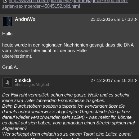
http://www.bild.de/regional/leipzig/mord/jagt-die-kripo-einen-
serien-sexmoerder-45845152.bild.html
AndreWo
23.05.2016 um 17:33
Hallo,
heute wurde in den regionalen Nachrichten gesagt, dass die DNA
vom Dessau-Täter nicht mit der aus Halle
übereinstimmt.
Gruß A.
zmkkck
27.12.2017 um 18:28
ehemaliges Mitglied
Der Fall ruht vermutlich schon eine ganze Weile und es scheint
keine zum Täter führenden Erkenntnisse zu geben.
Beim Durchstöbern soeben stolperte ich verwundert über die
damals unbekannterweise abgelegten Gegenstände (die ja kurz
darauf wieder verschwunden sein sollen) - was meint ihr, könnte
es damit auf sich haben, vom jemanden einen Streich spielen mal
abgesehen?
Wer schleppt denn einfach so zu einem Tatort eine Leiter, zumal