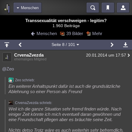
Menschen
Bereiche
Transsexualität verschweigen - legitim?
1.960 Beiträge
Echtzeit
Diskussionen
Blogs
Videos
Statistiken
Menschen
39 Bilder
Mehr
Chat
Wiki
Neuigkeiten
Seite
8
/ 101
meine Rubriken
CrvenaZvezda
20.01.2014 um 17:57
Menschen
Wissenschaft
Politik
Mystery
Kriminalfälle
ehemaliges Mitglied
Spiritualität
Verschwörungen
Technologie
Ufologie
@Zeo
Natur
Umfragen
Unterhaltung
Zeo schrieb:
Ein weiterer Anhaltspunkt dafür ist auch die grundsätzliche
weitere Rubriken
Ablehnung so einer Person als Freund
Philosophie
Träume
Orte
Esoterik
Literatur
CrvenaZvezda schrieb:
Weil ich die ganze Situation sehr fremd finden würde. Nach
Astronomie
Helpdesk
Gruppen
Gaming
Filme
einiger Zeit könnte ich mich eventuell daran gewöhnen und
eine Freundschaft pflegen aber es bräuchte seine Zeit.
Musik
Clash
Verbesserungen
Allmystery
English
Übersichten
Nichts detso Trotz wäre es auch weiterhin sehr befremdlich.