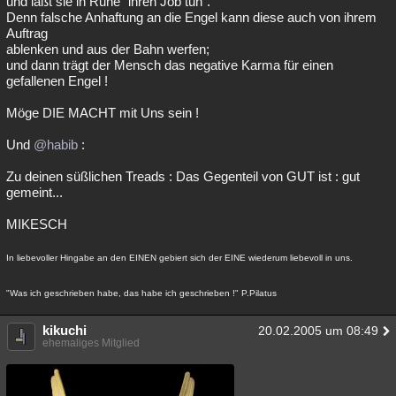
und laßt sie in Ruhe "ihren Job tun".
Denn falsche Anhaftung an die Engel kann diese auch von ihrem
Auftrag
ablenken und aus der Bahn werfen;
und dann trägt der Mensch das negative Karma für einen
gefallenen Engel !
Möge DIE MACHT mit Uns sein !
Und
@habib
:
Zu deinen süßlichen Treads : Das Gegenteil von GUT ist : gut
gemeint...
MIKESCH
In liebevoller Hingabe an den EINEN gebiert sich der EINE wiederum liebevoll in uns.
"Was ich geschrieben habe, das habe ich geschrieben !" P.Pilatus
kikuchi
20.02.2005 um 08:49
ehemaliges Mitglied