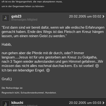
oft ist es die Vergangenheit, die man akzeptieren muss,
um in der Gegenwart leben zu können-
gsb23
20.02.2005 um 03:02
ehemaliges Mitglied
"Erst dann sind wir bereit dafür, wenn wir alle erdische Erfahrungen
gemacht haben. Ende des Wegs ist das Fleisch am Kreuz hängen
lassen, um einen reinen Geist zu werden."
Habib,
nun gehen aber die Pferde mit dir durch, oder? Immer
langsam....Jesus ist für uns gestorben am Kreuz zu Golgatha,
nach 3 Tagen wieder auferstanden und gen Himmel gefahren...Wir
müssen das nicht alles nochmal durchackern. Es ist vorbei!
Ich bin ein lebendiger Engel.
Gruß;)
Die Reihenfolge ist:
Regnerisch kühl, Schaufensterbummel, Hundekot.
kikuchi
20.02.2005 um 03:03