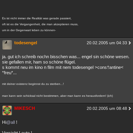
Es ist nicht immer die Realität was gerade passiert,
oft ist es die Vergangenheit, die man akzeptieren muss,
um in der Gegenwart leben zu können-
todesengel
20.02.2005 um 04:33
ja. gut ich schreib nochn bisschen was... engel sin schöne wesen.
sie gefallen mir, ham so schöne flügel.
s kommt neu im kino n film mit nem todesengel >cons†antine<
*freu*...
mit deiner existenz beginnst du zu sterben...!
man kann sein schicksal nicht bestimmen, aber man kann es herausfordern! (ich)
MIKESCH
20.02.2005 um 08:48
Hi
@all
!
Vorsicht Leute !