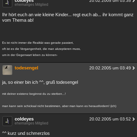
coldeyes
20.02.2005 um 03:35
ehemaliges Mitglied
Ihr hört euch an wie kleine Kinder... regt euch ab... ihr kommt ganz
vom Thema ab!
Es ist nicht immer die Realität was gerade passiert,
oft ist es die Vergangenheit, die man akzeptieren muss,
um in der Gegenwart leben zu können-
todesengel
20.02.2005 um 03:49
ja, so einer bin ich ^^, gruß todesengel
mit deiner existenz beginnst du zu sterben...!
man kann sein schicksal nicht bestimmen, aber man kann es herausfordern! (ich)
coldeyes
20.02.2005 um 03:52
ehemaliges Mitglied
^^ kurz und schmerzlos