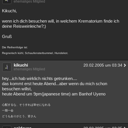
ehemaliges Mitglied
Kikuchi,
wenn ich dich besuchen will, in welchem Krematorium finde ich
deine Reisweinleiche?;)
Gruß
Die Reihenfolge ist:
Regnerisch kühl, Schaufensterbummel, Hundekot.
kikuchi
20.02.2005 um 03:34
ehemaliges Mitglied
hey...ich hab wirklich nichts getrunken....
das kommt erst heute Abend...aber wenn du mich schon
besuchen willst,
heute Abend um 9pm(japanese time) am Banhof Uyeno
心配するな、そうすれば幸せになれる
一期一会
どうもありがとう、皆さん