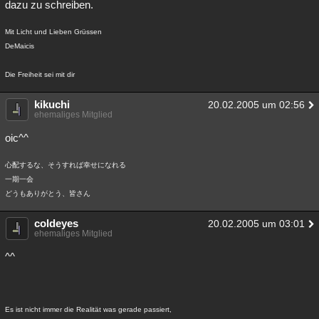
dazu zu schreiben.
Besucht
Teilgenommen
Alle
Neue
Geschlossen
Mit Licht und Lieben Grüssen
Lesenswert
Schlüsselwörter
DeMaicis
Die Freiheit sei mit dir
kikuchi
20.02.2005 um 02:56
ehemaliges Mitglied
oic^^
心配するな、そうすれば幸せになれる
一期一会
どうもありがとう、皆さん
coldeyes
20.02.2005 um 03:01
ehemaliges Mitglied
^^
Es ist nicht immer die Realität was gerade passiert,