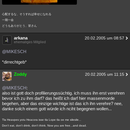
心配するな、そうすれば幸せになれる
一期一会
どうもありがとう、皆さん
arkana
20.02.2005 um 08:57
ehemaliges Mitglied
@MIKESCH
*dirrechtgeb*
Zoddy
20.02.2005 um 11:15
@MIKESCH
:
also ist gott doch profilierungssüchtig. ich muss ihn erst verehren
bevor ich zu ihm darf? das heißt ich darf hier massenmorde
begehen, aber das einzige wichtige ist das ich ihn verehre? nee,
danke solch einem gott würde ich nciht begegnen wollen...
Tla Heavpes yotu Heacora isse tla Lope tla oe me silesile...
Don't eat, don't drink, don't think. Now you are free...and dead.