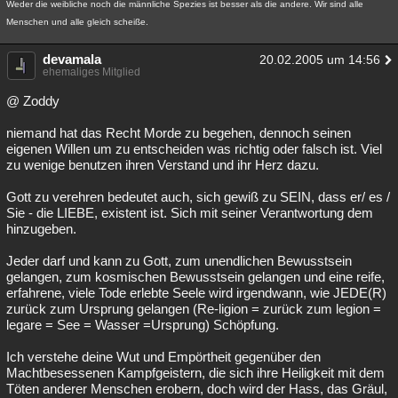
Weder die weibliche noch die männliche Spezies ist besser als die andere. Wir sind alle
Menschen und alle gleich scheiße.
devamala
20.02.2005 um 14:56
ehemaliges Mitglied
@ Zoddy
niemand hat das Recht Morde zu begehen, dennoch seinen
eigenen Willen um zu entscheiden was richtig oder falsch ist. Viel
zu wenige benutzen ihren Verstand und ihr Herz dazu.
Gott zu verehren bedeutet auch, sich gewiß zu SEIN, dass er/ es /
Sie - die LIEBE, existent ist. Sich mit seiner Verantwortung dem
hinzugeben.
Jeder darf und kann zu Gott, zum unendlichen Bewusstsein
gelangen, zum kosmischen Bewusstsein gelangen und eine reife,
erfahrene, viele Tode erlebte Seele wird irgendwann, wie JEDE(R)
zurück zum Ursprung gelangen (Re-ligion = zurück zum legion =
legare = See = Wasser =Ursprung) Schöpfung.
Ich verstehe deine Wut und Empörtheit gegenüber den
Machtbesessenen Kampfgeistern, die sich ihre Heiligkeit mit dem
Töten anderer Menschen erobern, doch wird der Hass, das Gräul,