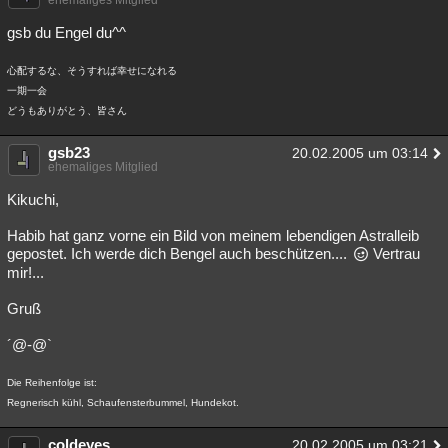
ehemaliges Mitglied
gsb du Engel du^^
心配するな、そうすれば幸せになれる
一期一会
どうもありがとう、皆さん
gsb23
20.02.2005 um 03:14
ehemaliges Mitglied
Kikuchi,
Habib hat ganz vorne ein Bild von meinem lebendigen Astralleib
gepostet. Ich werde dich Bengel auch beschützen....
Vertrau
mir!...
Gruß
´@-@`
Die Reihenfolge ist:
Regnerisch kühl, Schaufensterbummel, Hundekot.
coldeyes
20.02.2005 um 03:21