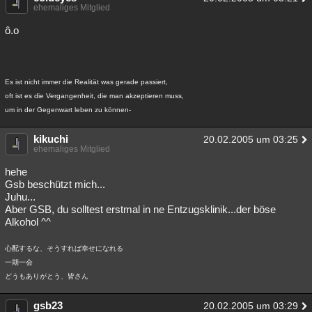
ehemaliges Mitglied
ô.o
Es ist nicht immer die Realität was gerade passiert,
oft ist es die Vergangenheit, die man akzeptieren muss,
um in der Gegenwart leben zu können-
kikuchi
20.02.2005 um 03:25
ehemaliges Mitglied
hehe
Gsb beschützt mich...
Juhu...
Aber GSB, du solltest erstmal in ne Entzugsklinik...der böse
Alkohol ^^
心配するな、そうすれば幸せになれる
一期一会
どうもありがとう、皆さん
gsb23
20.02.2005 um 03:29