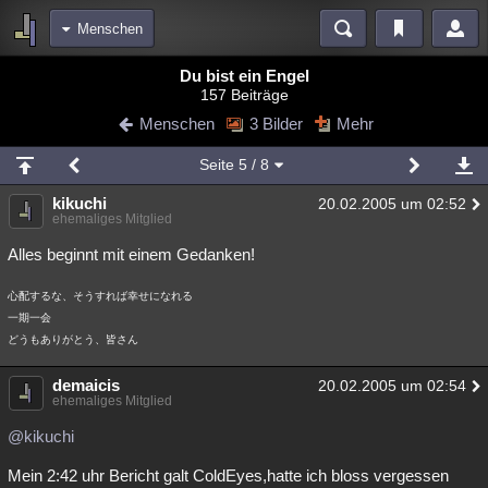
Menschen
Bereiche
Du bist ein Engel
157 Beiträge
Echtzeit
Diskussionen
Blogs
Videos
Statistiken
Menschen
3 Bilder
Mehr
Chat
Wiki
Neuigkeiten
Seite
5
/ 8
meine Rubriken
kikuchi
20.02.2005 um 02:52
Menschen
Wissenschaft
Politik
Mystery
Kriminalfälle
ehemaliges Mitglied
Spiritualität
Verschwörungen
Technologie
Ufologie
Alles beginnt mit einem Gedanken!
Natur
Umfragen
Unterhaltung
心配するな、そうすれば幸せになれる
一期一会
weitere Rubriken
どうもありがとう、皆さん
Philosophie
Träume
Orte
Esoterik
Literatur
demaicis
20.02.2005 um 02:54
ehemaliges Mitglied
Astronomie
Helpdesk
Gruppen
Gaming
Filme
@kikuchi
Musik
Clash
Verbesserungen
Allmystery
English
Mein 2:42 uhr Bericht galt ColdEyes,hatte ich bloss vergessen
Übersichten