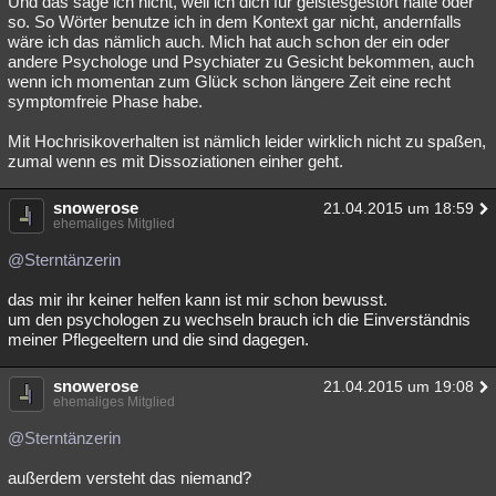
Und das sage ich nicht, weil ich dich für geistesgestört halte oder
so. So Wörter benutze ich in dem Kontext gar nicht, andernfalls
Besucht
Teilgenommen
Alle
Neue
Geschlossen
wäre ich das nämlich auch. Mich hat auch schon der ein oder
andere Psychologe und Psychiater zu Gesicht bekommen, auch
Lesenswert
Schlüsselwörter
wenn ich momentan zum Glück schon längere Zeit eine recht
symptomfreie Phase habe.
Mit Hochrisikoverhalten ist nämlich leider wirklich nicht zu spaßen,
zumal wenn es mit Dissoziationen einher geht.
snowerose
21.04.2015 um 18:59
ehemaliges Mitglied
@Sterntänzerin
das mir ihr keiner helfen kann ist mir schon bewusst.
um den psychologen zu wechseln brauch ich die Einverständnis
meiner Pflegeeltern und die sind dagegen.
snowerose
21.04.2015 um 19:08
ehemaliges Mitglied
@Sterntänzerin
außerdem versteht das niemand?