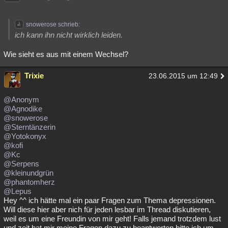
snowerose schrieb:
ich kann ihn nicht wirklich leiden.
Wie sieht es aus mit einem Wechsel?
Trixie
23.06.2015 um 12:49
@Anonym
@Agnodike
@snowerose
@Sterntänzerin
@Yotokonyx
@kofi
@Kc
@Serpens
@kleinundgrün
@phantomherz
@Lepus
Hey ^^ ich hätte mal ein paar Fragen zum Thema depressionen.
Will diese hier aber nich für jeden lesbar im Thread diskutieren,
weil es um eine Freundin von mir geht! Falls jemand trotzdem lust
und zeit hat mir meine Fragen dazu zu beantworten bitte ich um