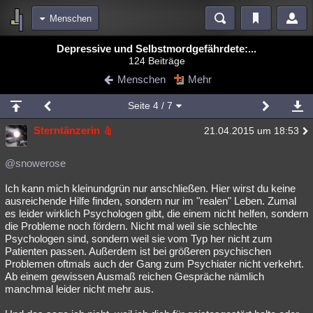
Menschen
Bereiche
Depressive und Selbstmordgefährdete:...
124 Beiträge
Echtzeit
Diskussionen
Blogs
Videos
Statistiken
Menschen
Mehr
Chat
Wiki
Neuigkeiten
2
Seite
4
/ 7
meine Rubriken
Sterntänzerin
21.04.2015 um 18:53
Menschen
Wissenschaft
Politik
Mystery
Kriminalfälle
Spiritualität
Verschwörungen
Technologie
Ufologie
@snowerose
Ich kann mich kleinundgrün nur anschließen. Hier wirst du keine
Natur
Umfragen
Unterhaltung
ausreichende Hilfe finden, sondern nur im "realen" Leben. Zumal
weitere Rubriken
es leider wirklich Psychologen gibt, die einem nicht helfen, sondern
die Probleme noch fördern. Nicht mal weil sie schlechte
Philosophie
Träume
Orte
Esoterik
Literatur
Psychologen sind, sondern weil sie vom Typ her nicht zum
Patienten passen. Außerdem ist bei größeren psychischen
Astronomie
Helpdesk
Gruppen
Gaming
Filme
Problemen oftmals auch der Gang zum Psychiater nicht verkehrt.
Ab einem gewissen Ausmaß reichen Gespräche nämlich
Musik
Clash
Verbesserungen
Allmystery
English
manchmal leider nicht mehr aus.
Übersichten