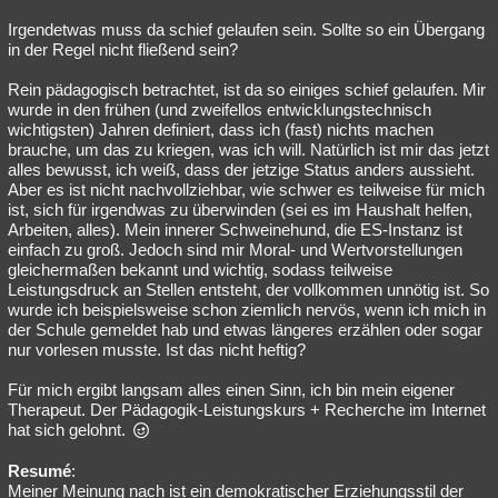
Irgendetwas muss da schief gelaufen sein. Sollte so ein Übergang
in der Regel nicht fließend sein?
Rein pädagogisch betrachtet, ist da so einiges schief gelaufen. Mir
wurde in den frühen (und zweifellos entwicklungstechnisch
wichtigsten) Jahren definiert, dass ich (fast) nichts machen
brauche, um das zu kriegen, was ich will. Natürlich ist mir das jetzt
alles bewusst, ich weiß, dass der jetzige Status anders aussieht.
Aber es ist nicht nachvollziehbar, wie schwer es teilweise für mich
ist, sich für irgendwas zu überwinden (sei es im Haushalt helfen,
Arbeiten, alles). Mein innerer Schweinehund, die ES-Instanz ist
einfach zu groß. Jedoch sind mir Moral- und Wertvorstellungen
gleichermaßen bekannt und wichtig, sodass teilweise
Leistungsdruck an Stellen entsteht, der vollkommen unnötig ist. So
wurde ich beispielsweise schon ziemlich nervös, wenn ich mich in
der Schule gemeldet hab und etwas längeres erzählen oder sogar
nur vorlesen musste. Ist das nicht heftig?
Für mich ergibt langsam alles einen Sinn, ich bin mein eigener
Therapeut. Der Pädagogik-Leistungskurs + Recherche im Internet
hat sich gelohnt.
Resumé
:
Meiner Meinung nach ist ein demokratischer Erziehungsstil der