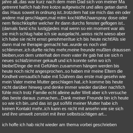
jahre alt..das war kurz nach dem mein Dad sich von meiner Ma
getrennt hat!Ich hab ihre kotze aufgewischt und alles getan damit
das Haus soweit in ordnung ist..trotzdem hat sie mich das ein oder
andere mal geschlagen,mal mitm kochlöffel,haarspray dose oder
nem fleischklopfer welcher ihr dann durchs fenster geflogen ist..
(damals fand ichs lustig)jedes mal wenn so ein moment war als
sie mich schlug habe ich sie ausgelacht..weiss nicht wieso aber
ich habe sie nicht ernst genohmen!tue ich bis heute nicht!Als sie
dann mal ne therapie gemacht hat..wurde es noch viel
schlimmer..ich durfte nichts mehr,meine freunde mußten draussen
bleiben,von dem unterhalt den mein vater ihr gab hat sie sich n
neues schlafzimmer gekauft und ich konnte sehn wo ich
bleibe!Dinge die mit Gefühlen zusammen hängen werden bis
heute noch nicht angesprochen..so haben mir meine Eltern die
Kindheit versaut!ich habe mit 5Jahren das erste mal gesehn wie
mein Vater meine Mutter geschlagen hat..ich komme bis heute
nicht darüber hinweg und denke immer wieder darüber nach!Ich
fühle mich trotz Familie echt alleine aufer Welt aber ich versuche
das beste daraus zumachen...Dank meiner Freunde bin ich heute
so wie ich bin..und das ist gut so!Mit meiner Mutter habe ich
keinen Kontakt mehr..ich kann es nicht mit ansehn wie sie sich
und ihre umwelt zerstört mit ihrer selbstsüchtigen art...
ich hoffe ich hab nicht wieder am thema vorbei geschrieben