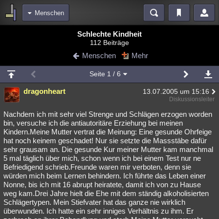
Menschen
Bereiche
Schlechte Kindheit
112 Beiträge
Echtzeit
Diskussionen
Blogs
Videos
Statistiken
Menschen
Mehr
Chat
Wiki
Neuigkeiten
3
Seite
1
/ 6
meine Rubriken
dragonheart
13.07.2005 um 15:16
Menschen
Wissenschaft
Politik
Mystery
Kriminalfälle
Diskussionsleiter
Spiritualität
Verschwörungen
Technologie
Ufologie
Nachdem ich mit sehr viel Strenge und Schlägen erzogen worden
bin, versuche ich die antiautoritäre Erziehung bei meinen
Kindern.Meine Mutter vertrat die Meinung: Eine gesunde Ohrfeige
Natur
Umfragen
Unterhaltung
hat noch keinem geschadet! Nur sie setzte die Massstäbe dafür
weitere Rubriken
sehr grausam an. Die gesunde Kur meiner Mutter kam manchmal
5 mal täglich über mich, schon wenn ich bei einem Test nur ne
Philosophie
Träume
Orte
Esoterik
Literatur
Befriedigend schrieb.Freunde waren mir verboten, denn sie
würden mich beim Lernen behindern. Ich führte das Leben einer
Astronomie
Helpdesk
Gruppen
Gaming
Filme
Nonne, bis ich mit 16 abrupt heiratete, damit ich von zu Hause
weg kam.Drei Jahre hielt die Ehe mit dem ständig alkoholisierten
Musik
Clash
Verbesserungen
Allmystery
English
Schlägertypen. Mein Stiefvater hat das ganze nie wirklich
überwunden. Ich hatte ein sehr inniges Verhältnis zu ihm. Er
Übersichten