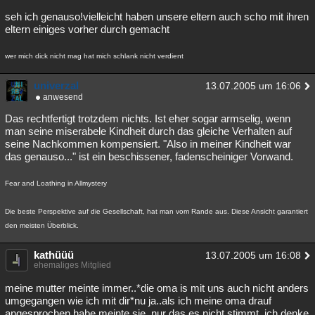
seh ich genauso!vielleicht haben unsere eltern auch scho mit ihren
eltern einiges vorher durch gemacht
wer mich dick nicht mag hat mich schlank nicht verdient
univerzal
13.07.2005 um 16:06
anwesend
Das rechtfertigt trotzdem nichts. Ist eher sogar armselig, wenn
man seine miserabele Kindheit durch das gleiche Verhalten auf
seine Nachkommen kompensiert. "Also in meiner Kindheit war
das genauso..." ist ein beschissener, fadenscheiniger Vorwand.
Fear and Loathing in Allmystery
Die beste Perspektive auf die Gesellschaft, hat man vom Rande aus. Diese Ansicht garantiert
den meisten Überblick.
kathüüü
13.07.2005 um 16:08
ehemaliges Mitglied
meine mutter meinte immer..*die oma is mit uns auch nicht anders
umgegangen wie ich mit dir*nu ja..als ich meine oma drauf
angesprochen habe meinte sie..nur das es nicht stimmt..ich denke