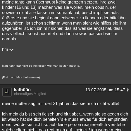
meine tante kann überhaupt keine grenzen setzen. ihre zwei
kinder (16 und 13) machen was sie wollen. mein cousin, der
sowieso nicht alle tassen im schrank hat, beschimpft sie aufs
äußerste und sie beginnt dann entweder zu flennen oder bittet ihn
aufzuhören. ist schon schlimm wenn man sieht wie hilflos sie ihm
gegenüber ist. ich bin mir sicher, das ist weil sie angst hat, dass
das vielleicht sonst ausartet und dann sowas passiert wie ihr
damals.
hm -.-
Man kann gar nicht so viel essen wie man kotzen möchte.
(Frei nach Max Liebermann)
kathüüü
13.07.2005 um 15:47
ehemaliges Mitglied
meine mutter sagt mir seit 21 jahren das sie mich nicht wollte!
ich mein du bist sein fleisch und blut aber...wenn sie so gegen dich
ist wieso hat sie dich behalten?sie muss etwas für dich empfinden
sonst würde sie nicht so auf deine person reagieren!Ich verstehe
solche eltern nicht..das regt mich auf,..nejnej..! ich würde meine