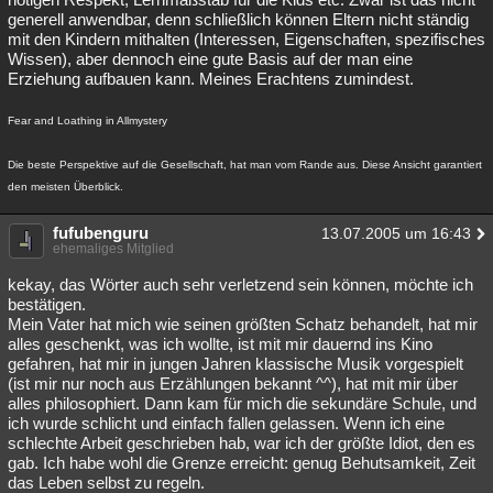
generell anwendbar, denn schließlich können Eltern nicht ständig
mit den Kindern mithalten (Interessen, Eigenschaften, spezifisches
Wissen), aber dennoch eine gute Basis auf der man eine
Erziehung aufbauen kann. Meines Erachtens zumindest.
Fear and Loathing in Allmystery
Die beste Perspektive auf die Gesellschaft, hat man vom Rande aus. Diese Ansicht garantiert
den meisten Überblick.
fufubenguru
13.07.2005 um 16:43
ehemaliges Mitglied
kekay, das Wörter auch sehr verletzend sein können, möchte ich
bestätigen.
Mein Vater hat mich wie seinen größten Schatz behandelt, hat mir
alles geschenkt, was ich wollte, ist mit mir dauernd ins Kino
gefahren, hat mir in jungen Jahren klassische Musik vorgespielt
(ist mir nur noch aus Erzählungen bekannt ^^), hat mit mir über
alles philosophiert. Dann kam für mich die sekundäre Schule, und
ich wurde schlicht und einfach fallen gelassen. Wenn ich eine
schlechte Arbeit geschrieben hab, war ich der größte Idiot, den es
gab. Ich habe wohl die Grenze erreicht: genug Behutsamkeit, Zeit
das Leben selbst zu regeln.