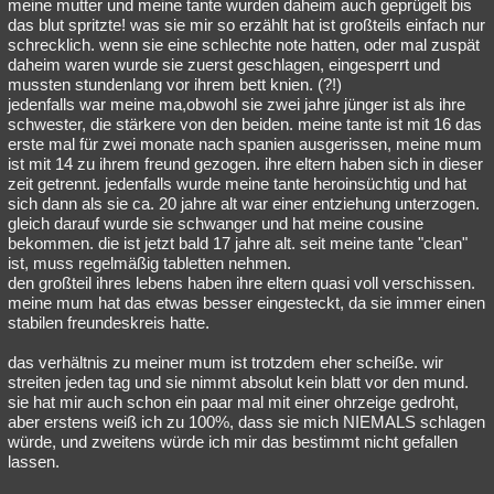
meine mutter und meine tante wurden daheim auch geprügelt bis
das blut spritzte! was sie mir so erzählt hat ist großteils einfach nur
schrecklich. wenn sie eine schlechte note hatten, oder mal zuspät
daheim waren wurde sie zuerst geschlagen, eingesperrt und
mussten stundenlang vor ihrem bett knien. (?!)
jedenfalls war meine ma,obwohl sie zwei jahre jünger ist als ihre
schwester, die stärkere von den beiden. meine tante ist mit 16 das
erste mal für zwei monate nach spanien ausgerissen, meine mum
ist mit 14 zu ihrem freund gezogen. ihre eltern haben sich in dieser
zeit getrennt. jedenfalls wurde meine tante heroinsüchtig und hat
sich dann als sie ca. 20 jahre alt war einer entziehung unterzogen.
gleich darauf wurde sie schwanger und hat meine cousine
bekommen. die ist jetzt bald 17 jahre alt. seit meine tante "clean"
ist, muss regelmäßig tabletten nehmen.
den großteil ihres lebens haben ihre eltern quasi voll verschissen.
meine mum hat das etwas besser eingesteckt, da sie immer einen
stabilen freundeskreis hatte.
das verhältnis zu meiner mum ist trotzdem eher scheiße. wir
streiten jeden tag und sie nimmt absolut kein blatt vor den mund.
sie hat mir auch schon ein paar mal mit einer ohrzeige gedroht,
aber erstens weiß ich zu 100%, dass sie mich NIEMALS schlagen
würde, und zweitens würde ich mir das bestimmt nicht gefallen
lassen.