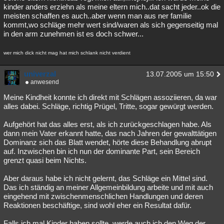
kinder anders erziehn als meine eltern mich..dat sacht jeder..ok die
meisten schaffen es auch..aber wenn man aus ner familie
kommt,wo schläge mehr wert sind/waren als sich gegenseitig mal
in den arm zunehmen ist es doch schwer...
wer mich dick nicht mag hat mich schlank nicht verdient
univerzal
13.07.2005 um 15:50
anwesend
Meine Kindheit konnte ich direkt mit Schlägen assoziieren, da war
alles dabei. Schläge, richtig Prügel, Tritte, sogar gewürgt werden.
Aufgehört hat das alles erst, als ich zurückgeschlagen habe. Als
dann mein Vater erkannt hatte, das nach Jahren der gewalttätigen
Dominanz sich das Blatt wendet, hörte diese Behandlung abrupt
auf. Inzwischen bin ich nun der dominante Part, sein Bereich
grenzt quasi beim Nichts.
Aber daraus habe ich nicht gelernt, das Schläge ein Mittel sind.
Das ich ständig an meiner Allgemeinbildung arbeite und mit auch
eingehend mit zwischenmenschlichen Handlungen und deren
Reaktionen beschäftige, sind wohl eher ein Resultat dafür.
Falls ich mal Kinder haben sollte, werde auch ich den Weg der