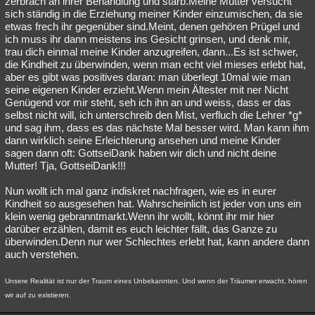
zerbrach an ihrer Behandlung und starb.Meine Mutter versucht
sich ständig in die Erziehung meiner Kinder einzumischen, da sie
Besucht
Teilgenommen
Alle
Neue
Geschlossen
etwas frech ihr gegenüber sind.Meint, denen gehören Prügel und
ich muss ihr dann meistens ins Gesicht grinsen, und denk mir,
Lesenswert
Schlüsselwörter
trau dich einmal meine Kinder anzugreifen, dann...Es ist schwer,
die Kindheit zu überwinden, wenn man echt viel mieses erlebt hat,
aber es gibt was positives daran: man überlegt 10mal wie man
seine eigenen Kinder erzieht.Wenn mein Ältester mit ner Nicht
Genügend vor mir steht, seh ich ihn an und weiss, dass er das
selbst nicht will, ich unterschreib den Mist, verfluch die Lehrer *g*
und sag ihm, dass es das nächste Mal besser wird. Man kann ihm
dann wirklich seine Erleichterung ansehen und meine Kinder
sagen dann oft: GottseiDank haben wir dich und nicht deine
Mutter! Tja, GottseiDank!!!
Nun wollt ich mal ganz indiskret nachfragen, wie es in eurer
Kindheit so ausgesehen hat. Wahrscheinlich ist jeder von uns ein
klein wenig gebranntmarkt.Wenn ihr wollt, könnt ihr mir hier
darüber erzählen, damit es euch leichter fällt, das Ganze zu
überwinden.Denn nur wer Schlechtes erlebt hat, kann andere dann
auch verstehen.
Unsere Realität ist nur der Traum eines Unbekannten. Und wenn der Träumer erwacht, hören
wir auf zu existieren.