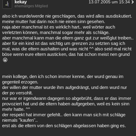
kekay
13.07.2005 um 15:34
ehemaliges Mitglied
also ich wurde/werde nie geschlagen, das wird alles ausdiskutiert.
meine mutter hat darin noch nie einen sinn gesehen.
naja aber manchmal ist es wirklich hart.. weil wörter auch
verletzten können, manchmal sogar mehr als schläge.
aber manchmal kann man die eltern ganz gut zur weißglut treiben..
aber für ein kind ist das wichtig um grenzen zu setzten sag ich
mal, was die eltern aushalten und was nicht ^^ also seid mal nicht
böse wenn eure eltern austicken, das hat schon meist nen grund
mein kollege, den ich schon immer kenne, der wurd genau im
gegenteil erzogen.
der willen der mutter wurde ihm aufgedrängt, und dem wurd nur
der po versohlt.
nur war er irgendwann dagegen so abgebrüht, dass er das immer
provoziert hat und die eltern haben aufgegeben, weil es kein sinn
mehr hatte. ^^
der respekt hat immer gefehlt.. den kann man sich mit schläge
niemals "kaufen"..
erst als die eltern von den schlägen abgelassen haben ging es.