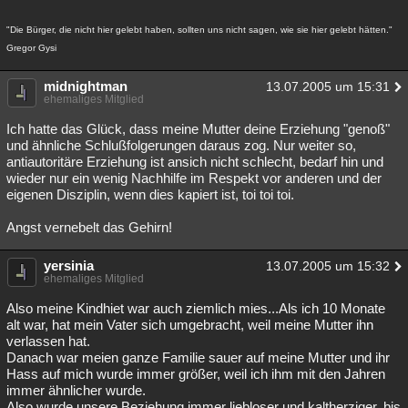
"Die Bürger, die nicht hier gelebt haben, sollten uns nicht sagen, wie sie hier gelebt hätten."
Gregor Gysi
midnightman
13.07.2005 um 15:31
ehemaliges Mitglied
Ich hatte das Glück, dass meine Mutter deine Erziehung "genoß"
und ähnliche Schlußfolgerungen daraus zog. Nur weiter so,
antiautoritäre Erziehung ist ansich nicht schlecht, bedarf hin und
wieder nur ein wenig Nachhilfe im Respekt vor anderen und der
eigenen Disziplin, wenn dies kapiert ist, toi toi toi.
Angst vernebelt das Gehirn!
yersinia
13.07.2005 um 15:32
ehemaliges Mitglied
Also meine Kindhiet war auch ziemlich mies...Als ich 10 Monate
alt war, hat mein Vater sich umgebracht, weil meine Mutter ihn
verlassen hat.
Danach war meien ganze Familie sauer auf meine Mutter und ihr
Hass auf mich wurde immer größer, weil ich ihm mit den Jahren
immer ähnlicher wurde.
Also wurde unsere Beziehung immer liebloser und kaltherziger, bis