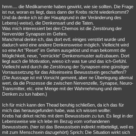
hmm.... die Medikamente haben gewirkt, wie sie sollten. Die Frage
ist nur, woran es liegt, dass dann der Krebs nicht wiederkommt?
Und da denke ich ist der Hauptgrund in der Veränderung des
Lebens(-weise), die Denkensart und die Taten.
Was mich interessiert bei den Chemos ist die Zerstörung der
Nerven/der Synapsen im Gehirn.
Manchmal denke ich, das dort evtl. einiges verstört wurde und
dadurch wird eine andere Denkensweise möglich. Vielleicht wird
so eine Art "Reset" im Gehirn ausgelöst und man bekommt die
Möglichkeit, neue, "verrückte" Denkensmuster aufzubauen. Dort
liegt auch die Motivation, wieso ich was tue und das ich-Gefühl.
Vielleicht wird durch die Zerstörung der Synapsen eine günstiger
Vorraussetzung für das Allseinseins Bewusstsein geschaffen!?
(Die Aussage ist mit Vorsicht gemeint, aber ne Überlegung allemal
wert, da die Prozesse die zwischen Nervenzelle, Synapse, Neuro-
Transmitter, etc. eine Menge mit der Wahrnehmung und dem
Denken zu tun haben.)
Ich für mich kann den Thead beruhig schließen, da ich das für
mich das herausgefunden habe, was ich wissen wollte:
Krebs hat dirket nichts mit dem Bewusstsein zu tun. Es liegt in der
Lebensweise wie ich lebe im Bezug vom vorhandenen
Bewusstsein. (hier ist das Bewusstsein indirekt mitbeteiligt, weil es
mit zum Menschsein dazugehört) Sprich: Die Situation wirkt sich