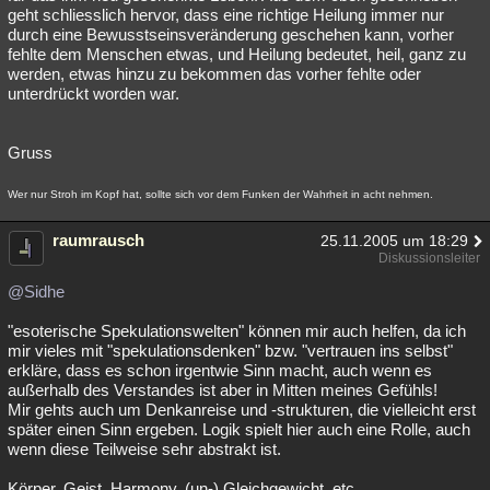
geht schliesslich hervor, dass eine richtige Heilung immer nur
durch eine Bewusstseinsveränderung geschehen kann, vorher
fehlte dem Menschen etwas, und Heilung bedeutet, heil, ganz zu
werden, etwas hinzu zu bekommen das vorher fehlte oder
unterdrückt worden war.
Gruss
Wer nur Stroh im Kopf hat, sollte sich vor dem Funken der Wahrheit in acht nehmen.
raumrausch
25.11.2005 um 18:29
Diskussionsleiter
@Sidhe
"esoterische Spekulationswelten" können mir auch helfen, da ich
mir vieles mit "spekulationsdenken" bzw. "vertrauen ins selbst"
erkläre, dass es schon irgentwie Sinn macht, auch wenn es
außerhalb des Verstandes ist aber in Mitten meines Gefühls!
Mir gehts auch um Denkanreise und -strukturen, die vielleicht erst
später einen Sinn ergeben. Logik spielt hier auch eine Rolle, auch
wenn diese Teilweise sehr abstrakt ist.
Körper, Geist, Harmony, (un-) Gleichgewicht, etc.