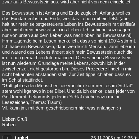
zwar aufs Bewusstsein aus, wird aber nicht von dem eingeleitet.
Das Bewusstsein ist Anfang und Ende zugleich, Anfang, weil es
das Fundament ist und Ende, weil das Leben mit einfließt. (aber
halt nur mein selbstgesteuerte Leben ins Bewusstsein mit einfließt
aber nicht mein bewusstsein ins Leben. Ich schiebe sozusagen
nur von unten aus dem Leben was nach oben ins Bewusstsein!)
Hmm...gerade beim Lesen merke ich, dass so nicht 100% stimmt.
Ich habe ein Bewusstsein, dann werde ich Mensch. Dann lebe ich
und wärend des Lebens ändert sich mein Bewusstsein durch die
im Leben gemachten Informationen. Dieses neues Bewusstsein
ist nun wiederum Grundlage meine Lebens, obwohl ich in der
zwischenzeit nicht gestorben bin. Dieses Prozedere findet in mir
nicht bekannten abständen statt. Zur Zeit tippe ich aber, dass es
im Schlaf stattfindet.
"Gott gibt es den Menschen, die von ihm kommen, es im Schlaf"
steht wohl irgentwo in der Bibel. Und da ich denke, dass jeder von
Gott kommt, bekommts jeder im Schlaf (siehe dazu meine
Lesezeichen, Thema: Traum)
Vll. kann jm. mit dem geschriebenem hier was anfangen :-)
Lieben Gruß
Ruben
tunkel
26.11.2005 um 19:35