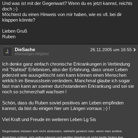
Und was ist mit der Gegenwart? Wenn du es jetzt kannst, reichts
doch ;-)
Möchtest du einen Hinweis von mir haben, wie es vll. bei dir
klappen könnte?
Lieben Gruß
Ruben
DieSache
26.11.2005 um 16:55
ehemaliges Mitglied
Ich denke ganz einfach chronische Erkrankungen in Verbindung
mit "Nahtod" Erlebnisen, also der Erfahrung, dass unser Leben
jederzeit wie auusgelöscht sein kann können einen Menschen
wirklich im Bewusstsein verändern. Manchmal glaube ich sogar
fast man kann an soeiner durchstandenen Erkrankung und sei sie
noch so schmerzhaft wachsen !
Schön, dass du Ruben soviel positives am Leben empfinden
kannst, da bist du einigen hier um Längen vorraus ;-) !
Viel Kraft und Freude im weiteren Leben Lg Sis
Gegensätze müssen sich nicht abstossen, vielmehr gewinnt man, wenn man andere
Ansichten zulässt, sich selbst erkennt und wertfrei überlegt ob nicht beide Seiten ihre