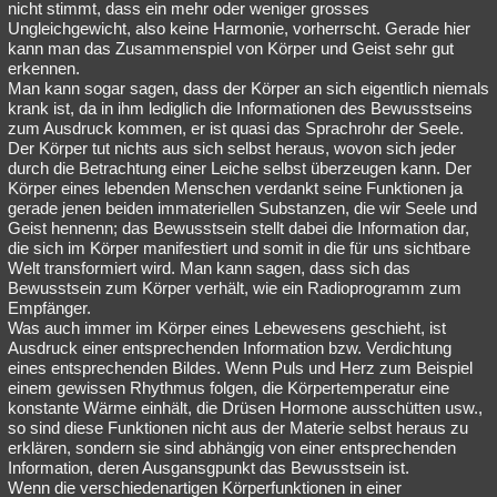
nicht stimmt, dass ein mehr oder weniger grosses
Ungleichgewicht, also keine Harmonie, vorherrscht. Gerade hier
kann man das Zusammenspiel von Körper und Geist sehr gut
erkennen.
Man kann sogar sagen, dass der Körper an sich eigentlich niemals
krank ist, da in ihm lediglich die Informationen des Bewusstseins
zum Ausdruck kommen, er ist quasi das Sprachrohr der Seele.
Der Körper tut nichts aus sich selbst heraus, wovon sich jeder
durch die Betrachtung einer Leiche selbst überzeugen kann. Der
Körper eines lebenden Menschen verdankt seine Funktionen ja
gerade jenen beiden immateriellen Substanzen, die wir Seele und
Geist hennenn; das Bewusstsein stellt dabei die Information dar,
die sich im Körper manifestiert und somit in die für uns sichtbare
Welt transformiert wird. Man kann sagen, dass sich das
Bewusstsein zum Körper verhält, wie ein Radioprogramm zum
Empfänger.
Was auch immer im Körper eines Lebewesens geschieht, ist
Ausdruck einer entsprechenden Information bzw. Verdichtung
eines entsprechenden Bildes. Wenn Puls und Herz zum Beispiel
einem gewissen Rhythmus folgen, die Körpertemperatur eine
konstante Wärme einhält, die Drüsen Hormone ausschütten usw.,
so sind diese Funktionen nicht aus der Materie selbst heraus zu
erklären, sondern sie sind abhängig von einer entsprechenden
Information, deren Ausgansgpunkt das Bewusstsein ist.
Wenn die verschiedenartigen Körperfunktionen in einer