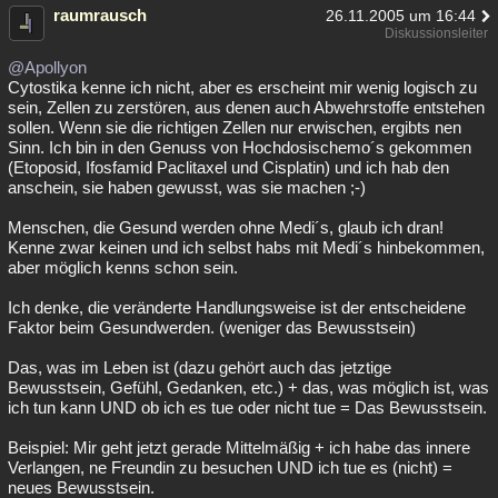
raumrausch
26.11.2005 um 16:44
Diskussionsleiter
@Apollyon
Cytostika kenne ich nicht, aber es erscheint mir wenig logisch zu
sein, Zellen zu zerstören, aus denen auch Abwehrstoffe entstehen
sollen. Wenn sie die richtigen Zellen nur erwischen, ergibts nen
Sinn. Ich bin in den Genuss von Hochdosischemo´s gekommen
(Etoposid, Ifosfamid Paclitaxel und Cisplatin) und ich hab den
anschein, sie haben gewusst, was sie machen ;-)
Menschen, die Gesund werden ohne Medi´s, glaub ich dran!
Kenne zwar keinen und ich selbst habs mit Medi´s hinbekommen,
aber möglich kenns schon sein.
Ich denke, die veränderte Handlungsweise ist der entscheidene
Faktor beim Gesundwerden. (weniger das Bewusstsein)
Das, was im Leben ist (dazu gehört auch das jetztige
Bewusstsein, Gefühl, Gedanken, etc.) + das, was möglich ist, was
ich tun kann UND ob ich es tue oder nicht tue = Das Bewusstsein.
Beispiel: Mir geht jetzt gerade Mittelmäßig + ich habe das innere
Verlangen, ne Freundin zu besuchen UND ich tue es (nicht) =
neues Bewusstsein.