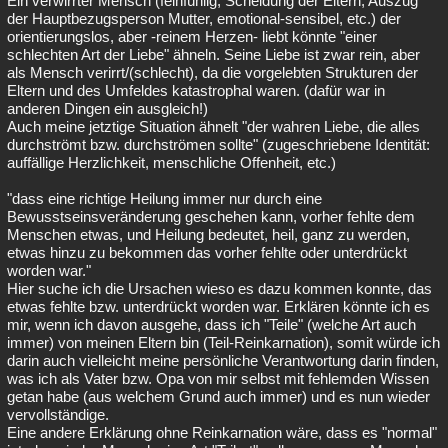
Ein verwirrter Mensch (feinfühlig, Scheidung der Eltern, Auszug
der Hauptbezugsperson Mutter, emotional-sensibel, etc.) der
orientierungslos, aber -reinem Herzen- liebt könnte "einer
schlechten Art der Liebe" ähneln. Seine Liebe ist zwar rein, aber
als Mensch verirrt/(schlecht), da die vorgelebten Strukturen der
Eltern und des Umfeldes katastrophal waren. (dafür war in
anderen Dingen ein ausgleich!)
Auch meine jetztige Situation ähnelt "der wahren Liebe, die alles
durchströmt bzw. durchströmen sollte" (zugeschriebene Identität:
auffällige Herzlichkeit, menschliche Offenheit, etc.)
"dass eine richtige Heilung immer nur durch eine
Bewusstseinsveränderung geschehen kann, vorher fehlte dem
Menschen etwas, und Heilung bedeutet, heil, ganz zu werden,
etwas hinzu zu bekommen das vorher fehlte oder unterdrückt
worden war."
Hier suche ich die Ursachen wieso es dazu kommen konnte, das
etwas fehlte bzw. unterdrückt worden war. Erklären könnte ich es
mir, wenn ich davon ausgehe, dass ich "Teile" (welche Art auch
immer) von meinen Eltern bin (Teil-Reinkarnation), somit würde ich
darin auch vielleicht meine persönliche Verantwortung darin finden,
was ich als Vater bzw. Opa von mir selbst mit fehlemden Wissen
getan habe (aus welchem Grund auch immer) und es nun wieder
vervollständige.
Eine andere Erklärung ohne Reinkarnation wäre, dass es "normal"