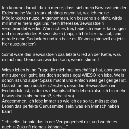
Ich komme darauf, da ich merke, dass sich mein Bewusstsein der
Erde/(meine Welt) stark abhängt davon ist, wie ich meine
Möglichkeiten nutze. Angenommen, ich besuche sie nicht, wirds
mir immer mehr egal und mein Interesse/Bewusstsein
verschwindet wieder. Wenn ich es tue, habe ich neue Erfahrungen
und ein erweitertes Bewusstsein (naja, ich hör hier mal auf, sind
gerade neue Gedanken und ich halte es für wenig sinnvoll es jetzt
hier auszubreiten)
Somit wäre das Bewusstsein das letzte Glied an der Kette, was
einfach nur Genossen werden kann, wenns stimmt!
Wieso leben ist ne Frage die mich mal beschäftigt hat, aber wenns
mir super geil geht, ists doch scheiss egal WIESO ich lebe. Weils
schön ist und super Spass macht und einfach alles geil geil geil ist.
Das ist für mich auch ein Zeichen, dass das Bewusstsein ein
Endprodukt ist, in dem wir Hauptsächlich leben. (also ich bin mehr
bewusstsein als mensch?, scheint so)
Angeommen, ich lebe immer so wie ich es sollte, müsste das
Leben das perfekte Genussmittel sein, was ein Mensch haben
kann!
"Ich selbst konnte das in der Vergangenheit nie, und werde es
auch in Zukunft niemals können...."