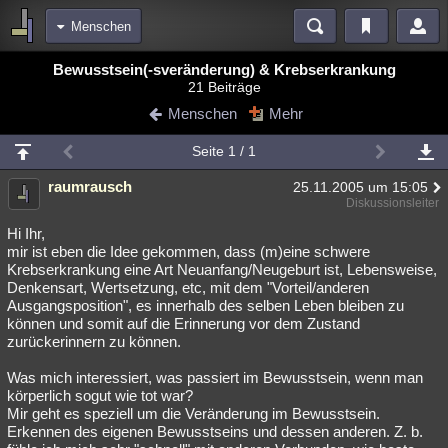
Menschen
Bereiche
Bewusstsein(-sveränderung) & Krebserkrankung
21 Beiträge
Echtzeit
Diskussionen
Blogs
Videos
Statistiken
Menschen
Mehr
Chat
Wiki
Neuigkeiten
Seite 1 / 1
meine Rubriken
raumrausch
25.11.2005 um 15:05
Menschen
Wissenschaft
Politik
Mystery
Kriminalfälle
Diskussionsleiter
Spiritualität
Verschwörungen
Technologie
Ufologie
Hi Ihr,
mir ist eben die Idee gekommen, dass (m)eine schwere
Krebserkrankung eine Art Neuanfang/Neugeburt ist, Lebensweise,
Natur
Umfragen
Unterhaltung
Denkensart, Wertsetzung, etc, mit dem "Vorteil/anderen
weitere Rubriken
Ausgangsposition", es innerhalb des selben Leben bleiben zu
können und somit auf die Erinnerung vor dem Zustand
Philosophie
Träume
Orte
Esoterik
Literatur
zurückerinnern zu können.
Astronomie
Helpdesk
Gruppen
Gaming
Filme
Was mich interessiert, was passiert im Bewusstsein, wenn man
körperlich sogut wie tot war?
Musik
Clash
Verbesserungen
Allmystery
English
Mir geht es speziell um die Veränderung im Bewusstsein.
Erkennen des eigenen Bewusstseins und dessen anderen. Z. b.
Übersichten