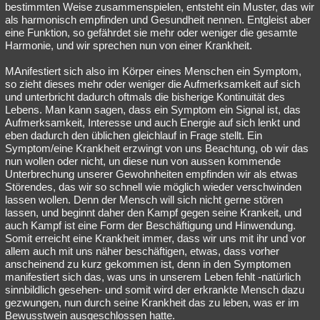
bestimmten Weise zusammenspielen, entsteht ein Muster, das wir
als harmonisch empfinden und Gesundheit nennen. Entgleist aber
eine Funktion, so gefährdet sie mehr oder weniger die gesamte
Harmonie, und wir sprechen nun von einer Krankheit.
MAnifestiert sich also im Körper eines Menschen ein Symptom,
so zieht dieses mehr oder weniger die Aufmerksamkeit auf sich
und unterbricht dadurch oftmals die bisherige Kontinuität des
Lebens. Man kann sagen, dass ein Symptom ein Signal ist, das
Aufmerksamkeit, Interesse und auch Energie auf sich lenkt und
eben dadurch den üblichen gleichlauf in Frage stellt. Ein
Symptom/eine Krankheit erzwingt von uns Beachtung, ob wir das
nun wollen oder nicht, un diese nun von aussen kommende
Unterbrechung unserer Gewohnheiten empfinden wir als etwas
Störendes, das wir so schnell wie möglich wieder verschwinden
lassen wollen. Denn der Mensch will sich nicht gerne stören
lassen, und beginnt daher den Kampf gegen seine Krankeit, und
auch Kampf ist eine Form der Beschäftigung und Hinwendung.
Somit erreicht eine Krankheit immer, dass wir uns mit ihr und vor
allem auch mit uns näher beschäftigen, etwas, dass vorher
anscheinend zu kurz gekommen ist, denn in den Symptomen
manifestiert sich das, was uns in unserem Leben fehlt -natürlich
sinnbildlich gesehen- und somit wird der erkrankte Mensch dazu
gezwungen, nun durch seine Krankheit das zu leben, was er im
Bewusstwein ausgeschlossen hatte.