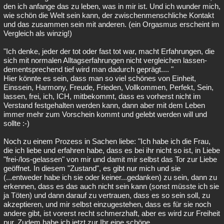
den ich anfange das zu leben, was in mir ist. Und ich wunder mich,
wie schön die Welt sein kann, der zwischenmenschliche Kontakt
und das zusammen sein mit anderen. (ein Orgasmus erscheint im
Vergleich als winzig!)
"Ich denke, jeder der tot oder fast tot war, macht Erfahrungen, die
sich mit normalen Alltagserfahrungen nicht vergleichen lassen-
dementsprechend tief wird man dadurch geprägt.... "
Hier könnte es sein, dass man so viel schönes von Einheit,
Einssein, Harmony, Freude, Frieden, Vollkommen, Perfekt, Sein,
lassen, frei, ich, ICH, mitbekommt, dass es vorherst nicht im
Verstand festgehalten werden kann, dann aber mit dem Leben
immer mehr zum Vorschein kommt und gelebt werden will und
sollte :-)
Noch zu einem Prozess in Sachen liebe: "Ich habe ich die Frau,
die ich liebe und erfahren habe, dass es bei ihr nicht so ist, in Liebe
"frei-/los-gelassen" von mir und damit mir selbst das Tor zur Liebe
geöffnet. In diesem "Zustand", es gibt nur mich und sie
(...entweder habe ich sie oder keiner...gedanken) zu sein, dann zu
erkennen, dass es das auch nicht sein kann (sonst müsste ich sie
ja Töten) und dann darauf zu vertrauen, dass es so sein soll, zu
akzeptieren, und mir selbst einzugestehen, dass es für sie noch
andere gibt, ist vorerst recht schmerzhaft, aber es wird zur Freiheit
pur. Zudem habe ich jetzt zur Ihr eine schöne