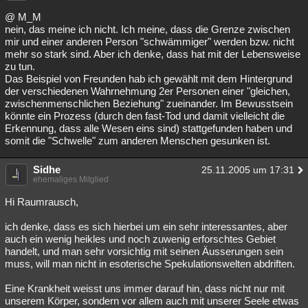
@ M_M
nein, das meine ich nicht. Ich meine, dass die Grenze zwischen
mir und einer anderen Person "schwämmiger" werden bzw. nicht
mehr so stark sind. Aber ich denke, dass hat mit der Lebensweise
zu tun.
Das Beispiel von Freunden hab ich gewählt mit dem Hintergrund
der verschiedenen Wahrnehmung 2er Personen einer "gleichen,
zwischenmenschlichen Beziehung" zueinander. Im Bewusstsein
könnte ein Prozess (durch den fast-Tod und damit vielleicht die
Erkennung, dass alle Wesen eins sind) stattgefunden haben und
somit die "Schwelle" zum anderen Menschen gesunken ist.
Sidhe
25.11.2005 um 17:31
ehemaliges Mitglied
Hi Raumrausch,
ich denke, dass es sich hierbei um ein sehr interessantes, aber
auch ein wenig heikles und noch zuwenig erforschtes Gebiet
handelt, und man sehr vorsichtig mit seinen Äusserungen sein
muss, will man nicht in esoterische Spekulationswelten abdriften.
Eine Krankheit weisst uns immer darauf hin, dass nicht nur mit
unserem Körper, sondern vor allem auch mit unserer Seele etwas