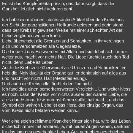
Es ist das Komplementärprinzip, das dafür sorgt, dass die
Ganzheit letztlich nicht verloren geht.
Ich habe einmal einen interessanten Artikel über den Krebs aus
der Sicht der ganzheitlichen Heilkunde gelesen und darin stand,
dass der Krebs in gewisser Weise mit einer schlechten Art der
Liebe verglichen werden kann:
Liebe überwindet alle Grenzen und Schranken, in ihr vereinigen
sich und verschmelzen alle Gegensätze.
Die Liebe ist das Einswerden mit Allem und sie dehnt sich immer
weiter aus, macht vor nichts Halt. Die Liebe fürchtet auch den Tod
nicht, denn Liebe ist Leben.
Auch die Krebszelle überwindet alle Grenzen und Schranken, er
hebt die INdividualität der Organe auf, er denkt sich auf alles aus
und macht vor nichts Halt (Metastasierung).
Und auch die Krebszelle fürchtet den Tod nicht.
Ich fand dies einen bemerkenswerten Vergleich... Und weiter hiess
es noch, dass der Krebs vor nichts ausser der wahren Liebe, die
alles durchströmt bzw. durchströmen sollte, haltmacht; und das
Symbol der wahren Liebe ist das Herz, das einzige Organ, das
vom Krebs nicht befallen werden kann...
Wer eine solch schlimme Krankheit hinter sich hat, wird das Leben
sicherlich immer mit anderen, ja, mit neuen Augen sehen, dankbar
für das ihm neu geschenkte Leben. Aus dem oben geschrieben