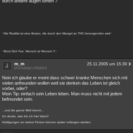
durch andere augen sehen ?
~Die Realität ist eine Illusion, die durch den Mangel an THC hervorgerufen wird~
~Bück Dich Fee, Wunsch ist Wunsch !!~
m_m
25.11.2005 um 15:30
ehemaliges Mitglied
Nein ich glaube er meint dass schwer kranke Menschen sich mit
vielen anfreunden wollen weil sie denken das Leben ist gleich
vorbei, oder?
Mein Tip: einfach sein Leben leben. Man muss nicht mit jedem
befreundet sein.
...und die ganze Welt brennt...
Ich denke, also bin ich hier falsch!
Huldigungen an meiner Person können später vollzogen werden.