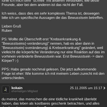
fühle ich mich sehr "schnell" mit anderen Verbunden, wie beste
Freunde, aber bei dem anderen ist das nicht der Fall.
Besucht
Teilgenommen
Alle
Neue
Geschlossen
Ich weiss, dass dies ein sehr komplexes Thema ist, deswegen
Lesenswert
Schlüsselwörter
bitte ich um spezifische Aussagen die das Bewusstsein betreffen.
Lieben Gruß
Ruben
PS: Wollte die Überschrift erst "Krebserkrankung &
"Bewusstseins(-veränderung)" nennen, hab es aber dann in
"Bewusstsein(-sveränderung) & Krebserkrankung" geändert, weil
vielleicht die körperliche Veränderung nur eine Reaktion auf das im
vorhinein veränderte Bewusstsein war. Erst Bewusstsein -> dann
Körper? :-)
PPS: Habs gerade nochmal gelesen. Die jetzt aufkommende
Frage ist eher: Wie komme ich mit meinem Leben zurecht mit den
unterschieden.
kokain
25.11.2005 um 15:17
ehemaliges Mitglied
du meinst, das menschen die eine tödliche krankheit überlebt
haben, das leben als kostbares geschenk betrachten, und alles