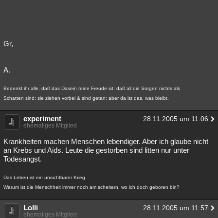
Gr,
A.
Bedenkt ihr alle, daß das Dasein reine Freude ist; daß all die Sorgen nichts als
Schatten sind; sie ziehen vorbei & sind getan; aber da ist das, was bleibt.
experiment
28.11.2005 um 11:06
ehemaliges Mitglied
Krankheiten machen Menschen lebendiger. Aber ich glaube nicht
an Krebs und Aids. Leute die gestorben sind litten nur unter
Todesangst.
Das Leben ist ein unsichtbarer Krieg.
Warum ist die Menschheit immer noch am scheitern, wo ich doch geboren bin?
Lolli
28.11.2005 um 11:57
ehemaliges Mitglied