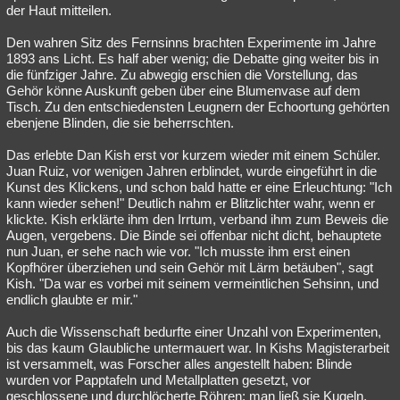
der Haut mitteilen.
Den wahren Sitz des Fernsinns brachten Experimente im Jahre
1893 ans Licht. Es half aber wenig; die Debatte ging weiter bis in
die fünfziger Jahre. Zu abwegig erschien die Vorstellung, das
Gehör könne Auskunft geben über eine Blumenvase auf dem
Tisch. Zu den entschiedensten Leugnern der Echoortung gehörten
ebenjene Blinden, die sie beherrschten.
Das erlebte Dan Kish erst vor kurzem wieder mit einem Schüler.
Juan Ruiz, vor wenigen Jahren erblindet, wurde eingeführt in die
Kunst des Klickens, und schon bald hatte er eine Erleuchtung: "Ich
kann wieder sehen!" Deutlich nahm er Blitzlichter wahr, wenn er
klickte. Kish erklärte ihm den Irrtum, verband ihm zum Beweis die
Augen, vergebens. Die Binde sei offenbar nicht dicht, behauptete
nun Juan, er sehe nach wie vor. "Ich musste ihm erst einen
Kopfhörer überziehen und sein Gehör mit Lärm betäuben", sagt
Kish. "Da war es vorbei mit seinem vermeintlichen Sehsinn, und
endlich glaubte er mir."
Auch die Wissenschaft bedurfte einer Unzahl von Experimenten,
bis das kaum Glaubliche untermauert war. In Kishs Magisterarbeit
ist versammelt, was Forscher alles angestellt haben: Blinde
wurden vor Papptafeln und Metallplatten gesetzt, vor
geschlossene und durchlöcherte Röhren; man ließ sie Kugeln,