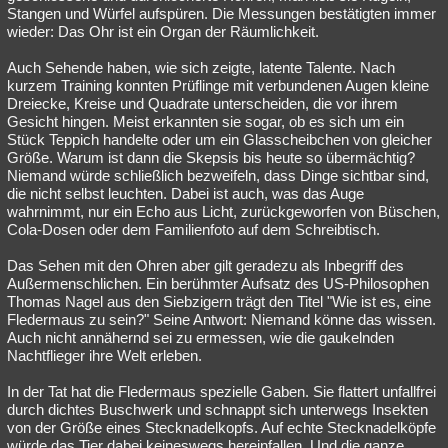
Stangen und Würfel aufspüren. Die Messungen bestätigten immer
wieder: Das Ohr ist ein Organ der Räumlichkeit.
Auch Sehende haben, wie sich zeigte, latente Talente. Nach
kurzem Training konnten Prüflinge mit verbundenen Augen kleine
Dreiecke, Kreise und Quadrate unterscheiden, die vor ihrem
Gesicht hingen. Meist erkannten sie sogar, ob es sich um ein
Stück Teppich handelte oder um ein Glasscheibchen von gleicher
Größe. Warum ist dann die Skepsis bis heute so übermächtig?
Niemand würde schließlich bezweifeln, dass Dinge sichtbar sind,
die nicht selbst leuchten. Dabei ist auch, was das Auge
wahrnimmt, nur ein Echo aus Licht, zurückgeworfen von Büschen,
Cola-Dosen oder dem Familienfoto auf dem Schreibtisch.
Das Sehen mit den Ohren aber gilt geradezu als Inbegriff des
Außermenschlichen. Ein berühmter Aufsatz des US-Philosophen
Thomas Nagel aus den Siebzigern trägt den Titel "Wie ist es, eine
Fledermaus zu sein?" Seine Antwort: Niemand könne das wissen.
Auch nicht annähernd sei zu ermessen, wie die gaukelnden
Nachtflieger ihre Welt erleben.
In der Tat hat die Fledermaus spezielle Gaben. Sie flattert unfallfrei
durch dichtes Buschwerk und schnappt sich unterwegs Insekten
von der Größe eines Stecknadelkopfs. Auf echte Stecknadelköpfe
würde das Tier dabei keineswegs hereinfallen. Und die ganze