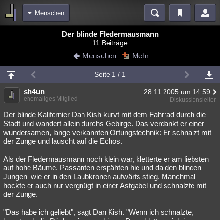
Menschen
Bereiche
Der blinde Fledermausmann
11 Beiträge
Echtzeit
Diskussionen
Blogs
Videos
Statistiken
Menschen
Mehr
Chat
Wiki
Neuigkeiten
2
Seite 1 / 1
meine Rubriken
sh4un
28.11.2005 um 14:59
Menschen
Wissenschaft
Politik
Mystery
Kriminalfälle
ehemaliges Mitglied
Diskussionsleiter
Spiritualität
Verschwörungen
Technologie
Ufologie
Der blinde Kalifornier Dan Kish kurvt mit dem Fahrrad durch die
Stadt und wandert allein durchs Gebirge. Das verdankt er einer
wundersamen, lange verkannten Ortungstechnik: Er schnalzt mit
Natur
Umfragen
Unterhaltung
der Zunge und lauscht auf die Echos.
weitere Rubriken
Als der Fledermausmann noch klein war, kletterte er am liebsten
Philosophie
Träume
Orte
Esoterik
Literatur
auf hohe Bäume. Passanten erspähten hie und da den blinden
Jungen, wie er in den Laubkronen aufwärts stieg. Manchmal
Astronomie
Helpdesk
Gruppen
Gaming
Filme
hockte er auch nur vergnügt in einer Astgabel und schnalzte mit
der Zunge.
Musik
Clash
Verbesserungen
Allmystery
English
"Das habe ich geliebt", sagt Dan Kish. "Wenn ich schnalzte,
Übersichten