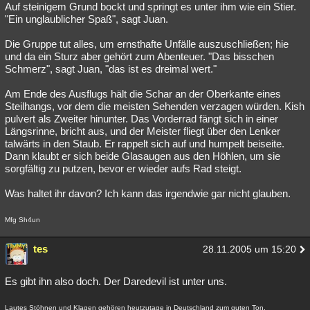
Auf steinigem Grund bockt und springt es unter ihm wie ein Stier.
"Ein unglaublicher Spaß", sagt Juan.
Die Gruppe tut alles, um ernsthafte Unfälle auszuschließen; hie
und da ein Sturz aber gehört zum Abenteuer. "Das bisschen
Schmerz", sagt Juan, "das ist es dreimal wert."
Am Ende des Ausflugs hält die Schar an der Oberkante eines
Steilhangs, vor dem die meisten Sehenden verzagen würden. Kish
pulvert als Zweiter hinunter. Das Vorderrad fängt sich in einer
Längsrinne, bricht aus, und der Meister fliegt über den Lenker
talwärts in den Staub. Er rappelt sich auf und humpelt beiseite.
Dann klaubt er sich beide Glasaugen aus den Höhlen, um sie
sorgfältig zu putzen, bevor er wieder aufs Rad steigt.
Was haltet ihr davon? Ich kann das irgendwie gar nicht glauben.
Mfg Sh4un
tes
28.11.2005 um 15:20
Es gibt ihn also doch. Der Daredevil ist unter uns.
Lautes Stöhnen und Klagen gehören heutzutage in Deutschland zum guten Ton.