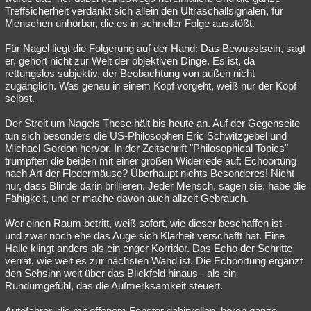
Treffsicherheit verdankt sich allein den Ultraschallsignalen, für
Menschen unhörbar, die es in schneller Folge ausstößt.
Für Nagel liegt die Folgerung auf der Hand: Das Bewusstsein, sagt
er, gehört nicht zur Welt der objektiven Dinge. Es ist, da
rettungslos subjektiv, der Beobachtung von außen nicht
zugänglich. Was genau in einem Kopf vorgeht, weiß nur der Kopf
selbst.
Der Streit um Nagels These hält bis heute an. Auf der Gegenseite
tun sich besonders die US-Philosophen Eric Schwitzgebel und
Michael Gordon hervor. In der Zeitschrift "Philosophical Topics"
trumpften die beiden mit einer großen Widerrede auf: Echoortung
nach Art der Fledermäuse? Überhaupt nichts Besonderes! Nicht
nur, dass Blinde darin brillieren. Jeder Mensch, sagen sie, habe die
Fähigkeit, und er mache davon auch allzeit Gebrauch.
Wer einen Raum betritt, weiß sofort, wie dieser beschaffen ist -
und zwar noch ehe das Auge sich Klarheit verschafft hat. Eine
Halle klingt anders als ein enger Korridor. Das Echo der Schritte
verrät, wie weit es zur nächsten Wand ist. Die Echoortung ergänzt
den Sehsinn weit über das Blickfeld hinaus - als ein
Rundumgefühl, das die Aufmerksamkeit steuert.
Autofahrer, die mit offenem Fenster dahinrollen, hören ganze