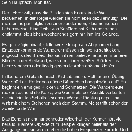
Sein Hauptfach: Mobilität.
Der Lehrer will, dass die Blinden sich hinaus in die Welt
bequemen. In der Regel werden sie nicht eben dazu ermutigt. Die
meisten neigen folglich zu einer zaudernden, klausnerischen
Lebensweise. Eine Reihe von Schülern hat Kish aber schon
entflammt; sie ziehen wochenends gern mit ihm ins Gelände.
Es geht zügig hinauf, stellenweise knapp am Abgrund entlang.
Entgegenkommende Wanderer müssen ein wenig schlucken,
angesichts des Bildes, das sich ihnen bietet: eine Schar munterer
Blinder in der Steilwand, wie sie mit ihren weißen Stöcken ins
Leere stochern oder lässig gegen die Abbruchkante klopfen.
In flacherem Gelände macht Kish ab und zu Halt für eine Übung.
Wer spürt als Erster das dünne Bäumchen hangabwärts auf? Es
beginnt ein emsiges Klicken und Schmatzen. Die Wandersleute
recken suchend die Köpfe; wie Gourmets der Akustik verkosten
sie die feinsten Schallreflexionen. Wer die Richtung gepeilt hat,
wirft mit einem Steinchen nach dem Stamm. Meist trifft schon der
zweite, dritte Wurf.
Das Echo ist nicht nur schnöder Widerhall; der Kenner hört viel
heraus. Kleinere Objekte zum Beispiel klingen heller als der
Ausgangston; sie werfen eher die hohen Frequenzen zurück. Und