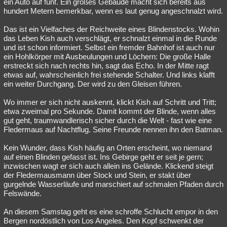
ein Auto auf fünf. Ein großes Gebäude macht sich bereits aus
hundert Metern bemerkbar, wenn es laut genug angeschnalzt wird.
Das ist ein Vielfaches der Reichweite eines Blindenstocks. Wohin
das Leben Kish auch verschlägt, er schnalzt einmal in die Runde
und ist schon informiert. Selbst ein fremder Bahnhof ist auch nur
ein Hohlkörper mit Ausbeulungen und Löchern: Die große Halle
erstreckt sich nach rechts hin, sagt das Echo. In der Mitte ragt
etwas auf, wahrscheinlich frei stehende Schalter. Und links klafft
ein weiter Durchgang. Der wird zu den Gleisen führen.
Wo immer er sich nicht auskennt, klickt Kish auf Schritt und Tritt;
etwa zweimal pro Sekunde. Damit kommt der Blinde, wenn alles
gut geht, traumwandlerisch sicher durch die Welt - fast wie eine
Fledermaus auf Nachtflug. Seine Freunde nennen ihn den Batman.
Kein Wunder, dass Kish häufig an Orten erscheint, wo niemand
auf einen Blinden gefasst ist. Ins Gebirge geht er seit je gern;
inzwischen wagt er sich auch allein ins Gelände. Klickend steigt
der Fledermausmann über Stock und Stein, er stakt über
gurgelnde Wasserläufe und marschiert auf schmalen Pfaden durch
Felswände.
An diesem Samstag geht es eine schroffe Schlucht empor in den
Bergen nordöstlich von Los Angeles. Den Kopf schwenkt der