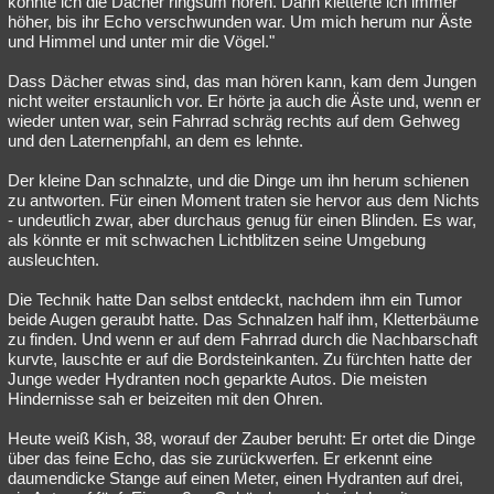
konnte ich die Dächer ringsum hören. Dann kletterte ich immer
höher, bis ihr Echo verschwunden war. Um mich herum nur Äste
Besucht
Teilgenommen
Alle
Neue
Geschlossen
und Himmel und unter mir die Vögel."
Lesenswert
Schlüsselwörter
Dass Dächer etwas sind, das man hören kann, kam dem Jungen
nicht weiter erstaunlich vor. Er hörte ja auch die Äste und, wenn er
wieder unten war, sein Fahrrad schräg rechts auf dem Gehweg
und den Laternenpfahl, an dem es lehnte.
Der kleine Dan schnalzte, und die Dinge um ihn herum schienen
zu antworten. Für einen Moment traten sie hervor aus dem Nichts
- undeutlich zwar, aber durchaus genug für einen Blinden. Es war,
als könnte er mit schwachen Lichtblitzen seine Umgebung
ausleuchten.
Die Technik hatte Dan selbst entdeckt, nachdem ihm ein Tumor
beide Augen geraubt hatte. Das Schnalzen half ihm, Kletterbäume
zu finden. Und wenn er auf dem Fahrrad durch die Nachbarschaft
kurvte, lauschte er auf die Bordsteinkanten. Zu fürchten hatte der
Junge weder Hydranten noch geparkte Autos. Die meisten
Hindernisse sah er beizeiten mit den Ohren.
Heute weiß Kish, 38, worauf der Zauber beruht: Er ortet die Dinge
über das feine Echo, das sie zurückwerfen. Er erkennt eine
daumendicke Stange auf einen Meter, einen Hydranten auf drei,