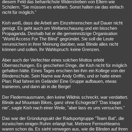
diesem Feld das beharrlichste Widerstreben von Eltern wie
Schülern. "Sie müssen es erleben. Sonst halten sie das einfach
nicht für möglich."
Kish weiß, dass die Arbeit am Einzelmenschen auf Dauer nicht
genügt. Es geht auch um Weltanschauung und ein bisschen
Propaganda. Deshalb hat er die gemeinnützige Organisation
"World Access For The Blind" gegründet. Sie soll die Leute
verunsichern in ihrer Meinung darüber, was Blinde alles nicht
können und sollen. Ihr Wahlspruch: keine Grenzen.
Aber auch der Verfechter eines solchen Mottos erlebt
Überraschungen. Es geschehen Dinge, die Kish nicht für möglich
gehalten hätte. Eines Tages erschien bei ihm ein Kollege von der
Blindenschule. Sein Name war Andy Griffin, und er hatte einen
Plan: Rad fahren im Gelände! Eine Gruppe aufbauen, etwas
trainieren, und dann ab in die Berge!
Der Fledermausmann, den keine Wildnis schreckt, war verdattert.
Blinde auf Mountain Bikes, ganz ohne Echogerät? "Das klappt
nie", sagte Kish nach einer Weile, "aber lass es uns versuchen."
Das war der Gründungsakt der Radsportgruppe "Team Bat", die
inzwischen einigen Ruhm erlangt hat. Mehrere Fernsehteams
waren schon da. Es sieht verwegen aus, wie die Blinden auf ihren