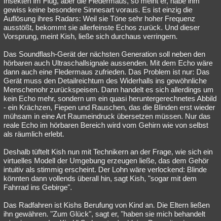
Insekten im Flug, aber die Fledermaus, so meint er, habe ihm
gewiss keine besondere Sinnesart voraus. Es ist einzig die
Auflösung ihres Radars: Weil sie Töne sehr hoher Frequenz
ausstößt, bekommt sie allerfeinste Echos zurück. Und dieser
Vorsprung, meint Kish, ließe sich durchaus verringern.
Das Soundflash-Gerät der nächsten Generation soll neben den
hörbaren auch Ultraschallsignale aussenden. Mit dem Echo wäre
dann auch eine Fledermaus zufrieden. Das Problem ist nur: Das
Gerät muss den Detailreichtum des Widerhalls ins gewöhnliche
Menschenohr zurückspeisen. Dann handelt es sich allerdings um
kein Echo mehr, sondern um ein quasi heruntergerechnetes Abbild
- ein Krächzen, Fiepen und Rauschen, das die Blinden erst wieder
mühsam in eine Art Raumeindruck übersetzen müssen. Nur das
reale Echo im hörbaren Bereich wird vom Gehirn wie von selbst
als räumlich erlebt.
Deshalb tüftelt Kish nun mit Technikern an der Frage, wie sich ein
virtuelles Modell der Umgebung erzeugen ließe, das dem Gehör
intuitiv als stimmig erscheint. Der Lohn wäre verlockend: Blinde
könnten dann vollends überall hin, sagt Kish, "sogar mit dem
Fahrrad ins Gebirge".
Das Radfahren ist Kishs Berufung von Kind an. Die Eltern ließen
ihn gewähren. "Zum Glück", sagt er, "haben sie mich behandelt