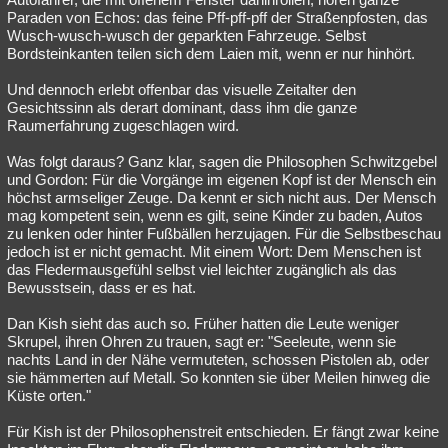
Paraden von Echos: das feine Pff-pff-pff der Straßenpfosten, das
Wusch-wusch-wusch der geparkten Fahrzeuge. Selbst
Bordsteinkanten teilen sich dem Laien mit, wenn er nur hinhört.
Und dennoch erlebt offenbar das visuelle Zeitalter den
Gesichtssinn als derart dominant, dass ihm die ganze
Raumerfahrung zugeschlagen wird.
Was folgt daraus? Ganz klar, sagen die Philosophen Schwitzgebel
und Gordon: Für die Vorgänge im eigenen Kopf ist der Mensch ein
höchst armseliger Zeuge. Da kennt er sich nicht aus. Der Mensch
mag kompetent sein, wenn es gilt, seine Kinder zu baden, Autos
zu lenken oder hinter Fußbällen herzujagen. Für die Selbstbeschau
jedoch ist er nicht gemacht. Mit einem Wort: Dem Menschen ist
das Fledermausgefühl selbst viel leichter zugänglich als das
Bewusstsein, dass er es hat.
Dan Kish sieht das auch so. Früher hatten die Leute weniger
Skrupel, ihren Ohren zu trauen, sagt er: "Seeleute, wenn sie
nachts Land in der Nähe vermuteten, schossen Pistolen ab, oder
sie hämmerten auf Metall. So konnten sie über Meilen hinweg die
Küste orten."
Für Kish ist der Philosophenstreit entschieden. Er fängt zwar keine