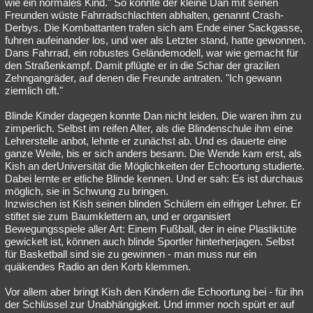
wie ein normales Kind." So konnte der kleine Dan mit seinen
Freunden wüste Fahrradschlachten abhalten, genannt Crash-
Derbys. Die Kombattanten trafen sich am Ende einer Sackgasse,
fuhren aufeinander los, und wer als Letzter stand, hatte gewonnen.
Dans Fahrrad, ein robustes Geländemodell, war wie gemacht für
den Straßenkampf. Damit pflügte er in die Schar der grazilen
Zehngangräder, auf denen die Freunde antraten. "Ich gewann
ziemlich oft."
Blinde Kinder dagegen konnte Dan nicht leiden. Die waren ihm zu
zimperlich. Selbst im reifen Alter, als die Blindenschule ihm eine
Lehrerstelle anbot, lehnte er zunächst ab. Und es dauerte eine
ganze Weile, bis er sich anders besann. Die Wende kam erst, als
Kish an derUniversität die Möglichkeiten der Echoortung studierte.
Dabei lernte er etliche Blinde kennen. Und er sah: Es ist durchaus
möglich, sie in Schwung zu bringen.
Inzwischen ist Kish seinen blinden Schülern ein eifriger Lehrer. Er
stiftet sie zum Baumklettern an, und er organisiert
Bewegungsspiele aller Art: Einem Fußball, der in eine Plastiktüte
gewickelt ist, können auch blinde Sportler hinterherjagen. Selbst
für Basketball sind sie zu gewinnen - man muss nur ein
quäkendes Radio an den Korb klemmen.
Vor allem aber bringt Kish den Kindern die Echoortung bei - für ihn
der Schlüssel zur Unabhängigkeit. Und immer noch spürt er auf