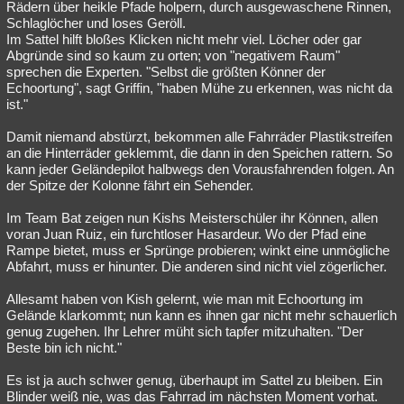
Rädern über heikle Pfade holpern, durch ausgewaschene Rinnen,
Schlaglöcher und loses Geröll.
Im Sattel hilft bloßes Klicken nicht mehr viel. Löcher oder gar
Abgründe sind so kaum zu orten; von "negativem Raum"
sprechen die Experten. "Selbst die größten Könner der
Echoortung", sagt Griffin, "haben Mühe zu erkennen, was nicht da
ist."
Damit niemand abstürzt, bekommen alle Fahrräder Plastikstreifen
an die Hinterräder geklemmt, die dann in den Speichen rattern. So
kann jeder Geländepilot halbwegs den Vorausfahrenden folgen. An
der Spitze der Kolonne fährt ein Sehender.
Im Team Bat zeigen nun Kishs Meisterschüler ihr Können, allen
voran Juan Ruiz, ein furchtloser Hasardeur. Wo der Pfad eine
Rampe bietet, muss er Sprünge probieren; winkt eine unmögliche
Abfahrt, muss er hinunter. Die anderen sind nicht viel zögerlicher.
Allesamt haben von Kish gelernt, wie man mit Echoortung im
Gelände klarkommt; nun kann es ihnen gar nicht mehr schauerlich
genug zugehen. Ihr Lehrer müht sich tapfer mitzuhalten. "Der
Beste bin ich nicht."
Es ist ja auch schwer genug, überhaupt im Sattel zu bleiben. Ein
Blinder weiß nie, was das Fahrrad im nächsten Moment vorhat.