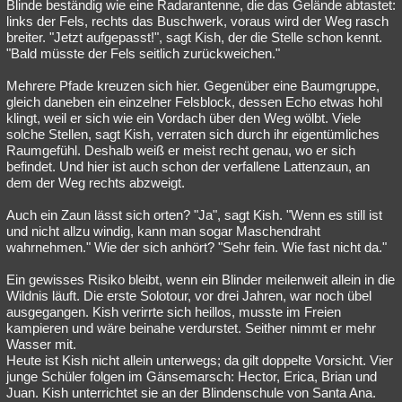
Blinde beständig wie eine Radarantenne, die das Gelände abtastet:
links der Fels, rechts das Buschwerk, voraus wird der Weg rasch
breiter. "Jetzt aufgepasst!", sagt Kish, der die Stelle schon kennt.
"Bald müsste der Fels seitlich zurückweichen."
Mehrere Pfade kreuzen sich hier. Gegenüber eine Baumgruppe,
gleich daneben ein einzelner Felsblock, dessen Echo etwas hohl
klingt, weil er sich wie ein Vordach über den Weg wölbt. Viele
solche Stellen, sagt Kish, verraten sich durch ihr eigentümliches
Raumgefühl. Deshalb weiß er meist recht genau, wo er sich
befindet. Und hier ist auch schon der verfallene Lattenzaun, an
dem der Weg rechts abzweigt.
Auch ein Zaun lässt sich orten? "Ja", sagt Kish. "Wenn es still ist
und nicht allzu windig, kann man sogar Maschendraht
wahrnehmen." Wie der sich anhört? "Sehr fein. Wie fast nicht da."
Ein gewisses Risiko bleibt, wenn ein Blinder meilenweit allein in die
Wildnis läuft. Die erste Solotour, vor drei Jahren, war noch übel
ausgegangen. Kish verirrte sich heillos, musste im Freien
kampieren und wäre beinahe verdurstet. Seither nimmt er mehr
Wasser mit.
Heute ist Kish nicht allein unterwegs; da gilt doppelte Vorsicht. Vier
junge Schüler folgen im Gänsemarsch: Hector, Erica, Brian und
Juan. Kish unterrichtet sie an der Blindenschule von Santa Ana.