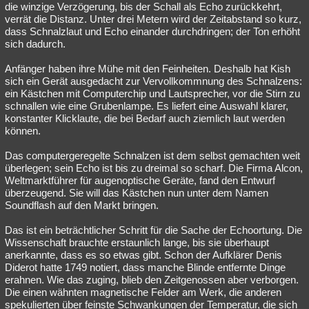
die winzige Verzögerung, bis der Schall als Echo zurückkehrt,
verrät die Distanz. Unter drei Metern wird der Zeitabstand so kurz,
dass Schnalzlaut und Echo einander durchdringen; der Ton erhöht
sich dadurch.
Anfänger haben ihre Mühe mit den Feinheiten. Deshalb hat Kish
sich ein Gerät ausgedacht zur Vervollkommnung des Schnalzens:
ein Kästchen mit Computerchip und Lautsprecher, vor die Stirn zu
schnallen wie eine Grubenlampe. Es liefert eine Auswahl klarer,
konstanter Klicklaute, die bei Bedarf auch ziemlich laut werden
können.
Das computergeregelte Schnalzen ist dem selbst gemachten weit
überlegen; sein Echo ist bis zu dreimal so scharf. Die Firma Alcon,
Weltmarktführer für augenoptische Geräte, fand den Entwurf
überzeugend. Sie will das Kästchen nun unter dem Namen
Soundflash auf den Markt bringen.
Das ist ein beträchtlicher Schritt für die Sache der Echoortung. Die
Wissenschaft brauchte erstaunlich lange, bis sie überhaupt
anerkannte, dass es so etwas gibt. Schon der Aufklärer Denis
Diderot hatte 1749 notiert, dass manche Blinde entfernte Dinge
erahnen. Wie das zuging, blieb den Zeitgenossen aber verborgen.
Die einen wähnten magnetische Felder am Werk, die anderen
spekulierten über feinste Schwankungen der Temperatur, die sich