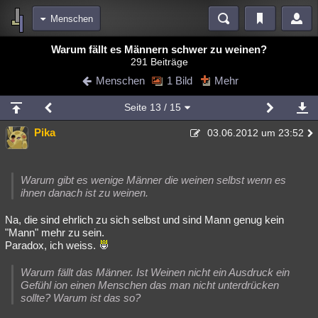
Menschen
Bereiche
Warum fällt es Männern schwer zu weinen?
291 Beiträge
Echtzeit
Diskussionen
Blogs
Videos
Statistiken
Menschen
1 Bild
Mehr
Chat
Wiki
Neuigkeiten
3
Seite
13
/ 15
meine Rubriken
Pika
03.06.2012 um 23:52
Menschen
Wissenschaft
Politik
Mystery
Kriminalfälle
Spiritualität
Verschwörungen
Technologie
Ufologie
Warum gibt es wenige Männer die weinen selbst wenn es
Natur
Umfragen
Unterhaltung
ihnen danach ist zu weinen.
weitere Rubriken
Na, die sind ehrlich zu sich selbst und sind Mann genug kein
"Mann" mehr zu sein.
Philosophie
Träume
Orte
Esoterik
Literatur
Paradox, ich weiss.
Astronomie
Helpdesk
Gruppen
Gaming
Filme
Warum fällt das Männer. Ist Weinen nicht ein Ausdruck ein
Gefühl ion einen Menschen das man nicht unterdrücken
Musik
Clash
Verbesserungen
Allmystery
English
sollte? Warum ist das so?
Übersichten