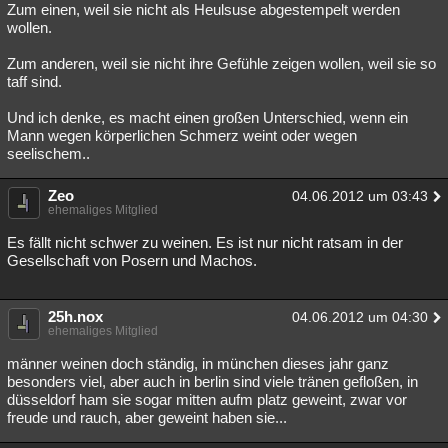
Zum einen, weil sie nicht als Heulsuse abgestempelt werden
Besucht
Teilgenommen
Alle
Neue
Geschlossen
wollen.
Lesenswert
Schlüsselwörter
Zum anderen, weil sie nicht ihre Gefühle zeigen wollen, weil sie so
taff sind.
Und ich denke, es macht einen großen Unterschied, wenn ein
Mann wegen körperlichen Schmerz weint oder wegen
seelischem..
Zeo
04.06.2012 um 03:43
ehemaliges Mitglied
Es fällt nicht schwer zu weinen. Es ist nur nicht ratsam in der
Gesellschaft von Posern und Machos.
25h.nox
04.06.2012 um 04:30
ehemaliges Mitglied
männer weinen doch ständig, in münchen dieses jahr ganz
besonders viel, aber auch in berlin sind viele tränen gefloßen, in
düsseldorf ham sie sogar mitten aufm platz geweint, zwar vor
freude und rauch, aber geweint haben sie...