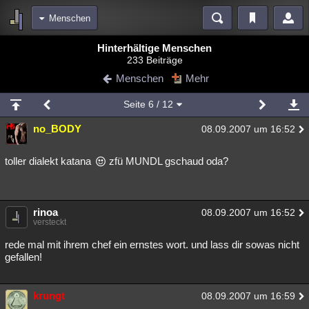
Menschen
Bereiche
Hinterhältige Menschen
233 Beiträge
Echtzeit
Diskussionen
Blogs
Videos
Statistiken
Menschen
Mehr
Chat
Wiki
Neuigkeiten
3
Seite
6
/ 12
meine Rubriken
no_BODY
08.09.2007 um 16:52
Menschen
Wissenschaft
Politik
Mystery
Kriminalfälle
Spiritualität
Verschwörungen
Technologie
Ufologie
toller dialekt katana
zfü MUNDL gschaud oda?
Natur
Umfragen
Unterhaltung
weitere Rubriken
rinoa
08.09.2007 um 16:52
versteckt
Philosophie
Träume
Orte
Esoterik
Literatur
rede mal mit ihrem chef ein ernstes wort. und lass dir sowas nicht
Astronomie
Helpdesk
Gruppen
Gaming
Filme
gefallen!
Musik
Clash
Verbesserungen
Allmystery
English
krungt
08.09.2007 um 16:59
Übersichten