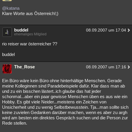
Besucht
Teilgenommen
Alle
Neue
Geschlossen
@katana
Klare Worte aus Österreich!;)
Lesenswert
Schlüsselwörter
buddel
08.09.2007 um 17:04
ehemaliges Mitglied
rio reiser war österreicher ??
buddel
The_Rose
08.09.2007 um 17:16
Ein Büro wäre kein Büro ohne hinterhältige Menschen. Gerade
meine Kolleginnen sind Paradebeispiele dafür. Klar dass man ab
und zu ein bisschen lästert..ich glaube das hat jeder
schonmal...aber ein paar gewisse Menschen üben es aus wie ein
Hobby. Es gibt viele Neider...meistens ein Zeichen von
Unsicherheit und zu wenig Selbstbewusstein. Tja...man sollte sich
keine zuvielen Gedanken darüber machen, wenn es aber zu argh
wird am besten ein direktes Gespräch suchen und die Person zur
Rede stellen.