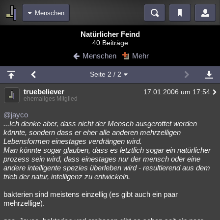
Menschen
Bereiche
Natürlicher Feind
40 Beiträge
Echtzeit
Diskussionen
Blogs
Videos
Statistiken
Menschen
Mehr
Chat
Wiki
Neuigkeiten
Seite
2
/ 2
meine Rubriken
truebeliever
17.01.2006 um 17:54
Menschen
Wissenschaft
Politik
Mystery
Kriminalfälle
ehemaliges Mitglied
Spiritualität
Verschwörungen
Technologie
Ufologie
@jayco
...Ich denke aber, dass nicht der Mensch ausgerottet werden
könnte, sondern dass er eher alle anderen mehrzelligen
Natur
Umfragen
Unterhaltung
Lebensformen einestages verdrängen wird.
weitere Rubriken
Man könnte sogar glauben, dass es letztlich sogar ein natürlicher
prozess sein wird, dass einestages nur der mensch oder eine
Philosophie
Träume
Orte
Esoterik
Literatur
andere intelligente spezies überleben wird - resultierend aus dem
trieb der natur, intelligenz zu entwickeln.
Astronomie
Helpdesk
Gruppen
Gaming
Filme
bakterien sind meistens einzellig (es gibt auch ein paar
Musik
Clash
Verbesserungen
Allmystery
English
mehrzellige).
Übersichten