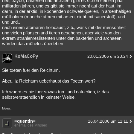
nee, Jayco, bakterien und archaeen gibt es schon seit ein paar
milliarden jahren, und es gibt sie immer noch! auf der haut, im
Besucht
Teilgenommen
Alle
Neue
Geschlossen
darm, in der arktis, in kochenden schwefelquellen, in arsenhaltigen
müllhalden (manche atmen mit arsen, nicht mit sauerstoff), und
Lesenswert
Schlüsselwörter
und und..
nach einem atomaren holocaust, z.b., wär's mit der menschheit
und vielen pflanzen und tieren geschehen, aber viele von den
extrem strahlenresiistenten unter den bakterien und archaeen
würden das mühelos überleben
KoMaCoPy
20.01.2006 um 23:24
Sie toeten fuer den Reichtum.
Aber...iz Reichtum ueberhaupt das Toeten wert?
Ich wuerd es nie fuer sowas tun...und natuerlich, iz das
selbstverstaendlich in keinster Weise.
Meow...
=quentin=
16.04.2006 um 11:11
ehemaliges Mitglied