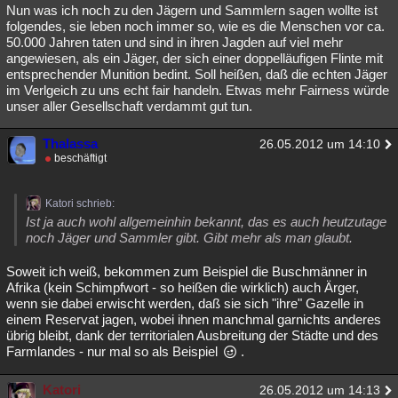
Nun was ich noch zu den Jägern und Sammlern sagen wollte ist
folgendes, sie leben noch immer so, wie es die Menschen vor ca.
50.000 Jahren taten und sind in ihren Jagden auf viel mehr
angewiesen, als ein Jäger, der sich einer doppelläufigen Flinte mit
entsprechender Munition bedint. Soll heißen, daß die echten Jäger
im Verlgeich zu uns echt fair handeln. Etwas mehr Fairness würde
unser aller Gesellschaft verdammt gut tun.
Thalassa
26.05.2012 um 14:10
beschäftigt
Katori schrieb:
Ist ja auch wohl allgemeinhin bekannt, das es auch heutzutage
noch Jäger und Sammler gibt. Gibt mehr als man glaubt.
Soweit ich weiß, bekommen zum Beispiel die Buschmänner in
Afrika (kein Schimpfwort - so heißen die wirklich) auch Ärger,
wenn sie dabei erwischt werden, daß sie sich "ihre" Gazelle in
einem Reservat jagen, wobei ihnen manchmal garnichts anderes
übrig bleibt, dank der territorialen Ausbreitung der Städte und des
Farmlandes - nur mal so als Beispiel
.
Katori
26.05.2012 um 14:13