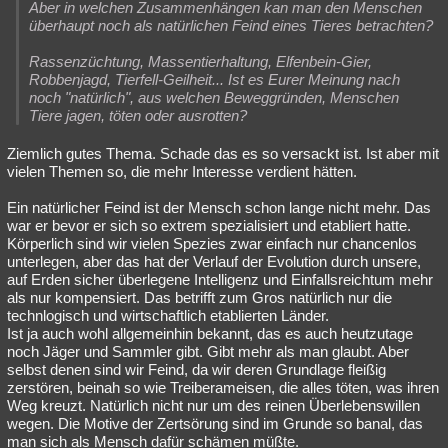
Aber in welchen Zusammenhängen kan man den Menschen
überhaupt noch als natürlichen Feind eines Tieres betrachten?
Rassenzüchtung, Massentierhaltung, Elfenbein-Gier,
Robbenjagd, Tierfell-Geilheit... Ist es Eurer Meinung nach
noch "natürlich", aus welchen Beweggründen, Menschen
Tiere jagen, töten oder ausrotten?
Ziemlich gutes Thema. Schade das es so versackt ist. Ist aber mit
vielen Themen so, die mehr Interesse verdient hätten.
Ein natürlicher Feind ist der Mensch schon lange nicht mehr. Das
war er bevor er sich so extrem spezialisiert und etabliert hatte.
Körperlich sind wir vielen Spezies zwar einfach nur chancenlos
unterlegen, aber das hat der Verlauf der Evolution durch unsere,
auf Erden sicher überlegene Intelligenz und Einfallsreichtum mehr
als nur kompensiert. Das betrifft zum Gros natürlich nur die
technlogisch und wirtschaftlich etablierten Länder.
Ist ja auch wohl allgemeinhin bekannt, das es auch heutzutage
noch Jäger und Sammler gibt. Gibt mehr als man glaubt. Aber
selbst denen sind wir Feind, da wir deren Grundlage fleißig
zerstören, beinah so wie Treiberameisen, die alles töten, was ihren
Weg kreuzt. Natürlich nicht nur um des reinen Überlebenswillen
wegen. Die Motive der Zertsörung sind im Grunde so banal, das
man sich als Mensch dafür schämen müßte.