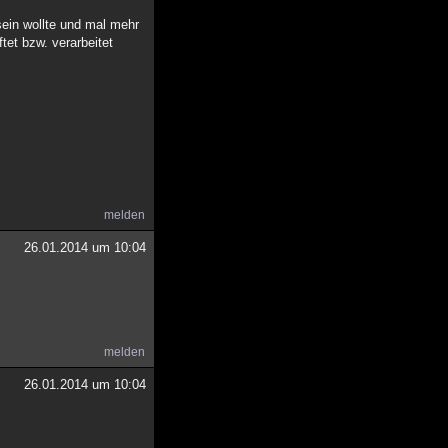
 sein wollte und mal mehr
tet bzw. verarbeitet
melden
26.01.2014 um 10:04
melden
26.01.2014 um 10:04