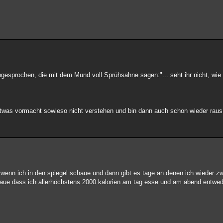
ngesprochen, die mit dem Mund voll Sprühsahne sagen:"... seht ihr nicht, wie
twas vormacht sowieso nicht verstehen und bin dann auch schon wieder raus 
in wenn ich in den spiegel schaue und dann gibt es tage an denen ich wieder z
chaue dass ich allerhöchstens 2000 kalorien am tag esse und am abend entwede