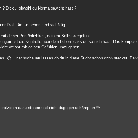
h ? Dick .. obwohl du Normalgewicht hast ?
er Diät. Die Ursachen sind vielfältig.
m mit deiner Persönlichkeit, deinem Selbstwergefühl.
ngern ist die Kontrolle über dein Leben, dass du so nich hast. Das kompesie
.. Nicht weisst mit deinen Gefühlen umzugehen.
gen.
.. nachschauen lassen ob du in diese Sucht schon drinn steckst. Dann
er trotzdem dazu stehen und nicht dagegen ankämpfen.^^