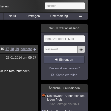
keiten
Natur
Umfragen
Unterhaltung
9
4
6
Nutzer anwesend
16
17
18
19
nächste
26.01.2014 um 09:27
Einloggen
Passwort vergessen?
n ich total zufrieden
Konto erstellen
Ähnliche Diskussionen
Diätenwahn: Abnehmen um
jeden Preis
1.632 Beiträge bis 2021