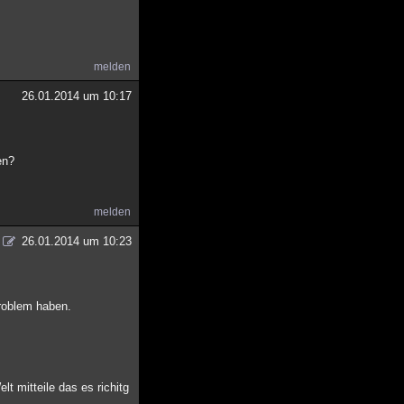
melden
26.01.2014 um 10:17
en?
melden
26.01.2014 um 10:23
Problem haben.
 mitteile das es richitg