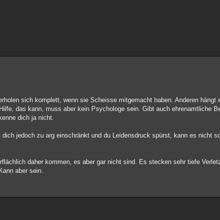
ge erholen sich komplett, wenn sie Scheisse mitgemacht haben. Anderen hängt 
n Hilfe, das kann, muss aber kein Psychologe sein. Gibt auch ehrenamtliche B
kenne dich ja nicht.
s dich jedoch zu arg einschränkt und du Leidensdruck spürst, kann es nicht s
flächlich daher kommen, es aber gar nicht sind. Es stecken sehr tiefe Verl
 Kann aber sein.