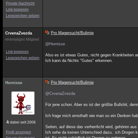
Private Nachricht
Link kopieren
Lesezeichen setzen
Pro Magersucht/Bulimie
CrvenaZvezda
ehemaliges Mitglied
@Hornisse
Link kopieren
Also es ist etwas Gutes, nicht gegen Krankheiten
Lesezeichen setzen
Ich kann da Nichts "Gutes" erkennen.
Pro Magersucht/Bulimie
Hornisse
@CrvenaZvezda
Für jene schon. Aber es ist der größte Bullshit, d
Ich frage mich ernsthaft wie man so ein Denken ha
dabei seit 2006
Seiten, auf diese das verherrlicht wird, gehören au
Profil anzeigen
Ich sehe da keinen Unterschied dazu.. ich Drogen k
ist. Es nicht schädlich ist Drogen zu nehmen.