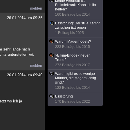
Meine Freundin ist
Bulimiekrank. Kann ich ihr
melden
helfen?
160 Beiträge bis 2014
26.01.2014 um 09:35
Essstörung: Der stille Kampf
zwischen Extremen
1 Beitrag bis 2025
Warum Magermodels?
223 Beiträge bis 2015
em sehr lange nach
chts unterstellen
.
>Bikini-Bridge< neuer
Trend?
273 Beiträge bis 2017
melden
Warum gibt es so wenige
26.01.2014 um 09:40
Männer, die Magersüchtig
sind?
122 Beiträge bis 2014
Essstörung
tzt wo ich ja
170 Beiträge bis 2022