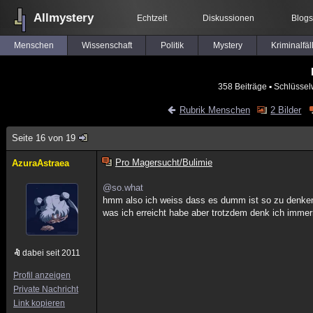
Allmystery
Echtzeit
Diskussionen
Blogs
Menschen
Wissenschaft
Politik
Mystery
Kriminalfäl
358 Beiträge
▪ Schlüssel
Rubrik Menschen
2 Bilder
Seite 16 von 19
Pro Magersucht/Bulimie
AzuraAstraea
@so.what
hmm also ich weiss dass es dumm ist so zu denken. 
was ich erreicht habe aber trotzdem denk ich immer
dabei seit 2011
Profil anzeigen
Private Nachricht
Link kopieren