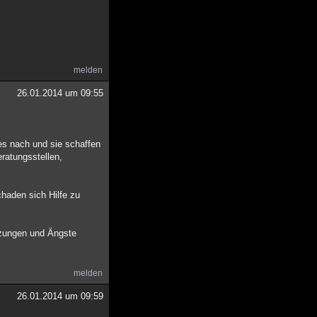
melden
26.01.2014 um 09:55
es nach und sie schaffen
eratungsstellen,
chaden sich Hilfe zu
etzungen und Ängste
melden
26.01.2014 um 09:59