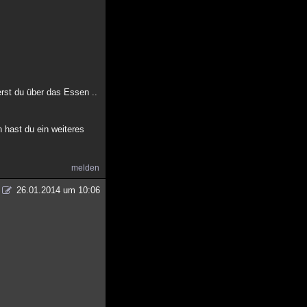
rst du über das Essen ..
 hast du ein weiteres
melden
26.01.2014 um 10:06