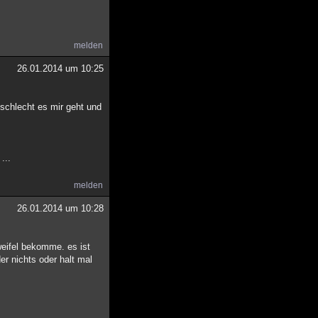
melden
26.01.2014 um 10:25
 schlecht es mir geht und
...
melden
26.01.2014 um 10:28
weifel bekomme. es ist
r nichts oder halt mal