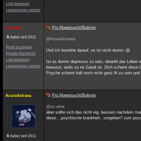
Link kopieren
Lesezeichen setzen
Pro Magersucht/Bulimie
so.what
dabei seit 2011
@AzuraAstraea
Profil anzeigen
Und ich bestehe darauf, es ist nicht dumm
.
Private Nachricht
Link kopieren
Ist es dumm depressiv zu sein, obwohl das Leben wa
Lesezeichen setzen
bewusst, weils so ne Gaudi ist. Dich scheint diese 
Psyche scheint halt noch nicht ganz fit zu sein und
Pro Magersucht/Bulimie
AzuraAstraea
@so.what
aber sollte sich das nicht eig. bessern nachdem m
diese....psychische krankheit...vorgehen? zum ps
dabei seit 2011