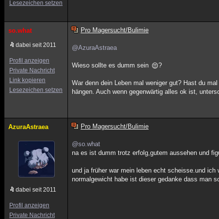
Lesezeichen setzen
Pro Magersucht/Bulimie
so.what
dabei seit 2011
@AzuraAstraea
Profil anzeigen
Wieso sollte es dumm sein
?
Private Nachricht
Link kopieren
War denn dein Leben mal weniger gut? Hast du mal 
Lesezeichen setzen
hängen. Auch wenn gegenwärtig alles ok ist, untersc
Pro Magersucht/Bulimie
AzuraAstraea
@so.what
na es ist dumm trotz erfolg,gutem aussehen und fig
und ja früher war mein leben echt scheisse.und ich
normalgewicht habe ist dieser gedanke dass man so
dabei seit 2011
Profil anzeigen
Private Nachricht