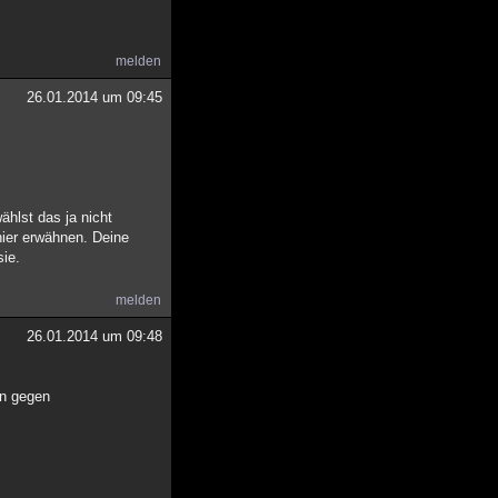
melden
26.01.2014 um 09:45
ählst das ja nicht
hier erwähnen. Deine
sie.
melden
26.01.2014 um 09:48
nn gegen