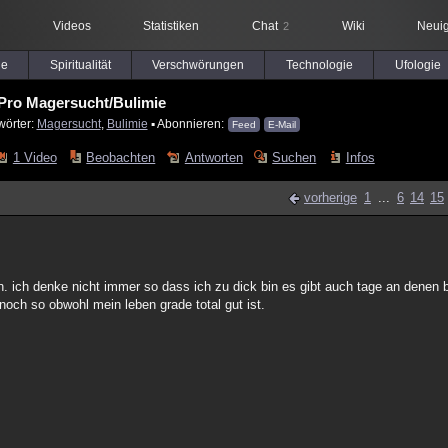
Videos
Statistiken
Chat
Wiki
Neuig
2
le
Spiritualität
Verschwörungen
Technologie
Ufologie
Pro Magersucht/Bulimie
wörter:
Magersucht
,
Bulimie
▪ Abonnieren:
Feed
E-Mail
1 Video
Beobachten
Antworten
Suchen
Infos
vorherige
1
...
6
14
15
ich denke nicht immer so dass ich zu dick bin es gibt auch tage an denen bi
noch so obwohl mein leben grade total gut ist.