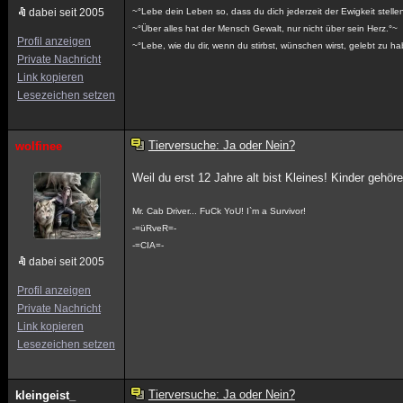
dabei seit 2005
~°Lebe dein Leben so, dass du dich jederzeit der Ewigkeit stelle
~°Über alles hat der Mensch Gewalt, nur nicht über sein Herz.°~
Profil anzeigen
~°Lebe, wie du dir, wenn du stirbst, wünschen wirst, gelebt zu h
Private Nachricht
Link kopieren
Lesezeichen setzen
Tierversuche: Ja oder Nein?
wolfinee
Weil du erst 12 Jahre alt bist Kleines! Kinder gehör
Mr. Cab Driver... FuCk YoU! I`m a Survivor!
-=üRveR=-
-=CIA=-
dabei seit 2005
Profil anzeigen
Private Nachricht
Link kopieren
Lesezeichen setzen
Tierversuche: Ja oder Nein?
kleingeist_