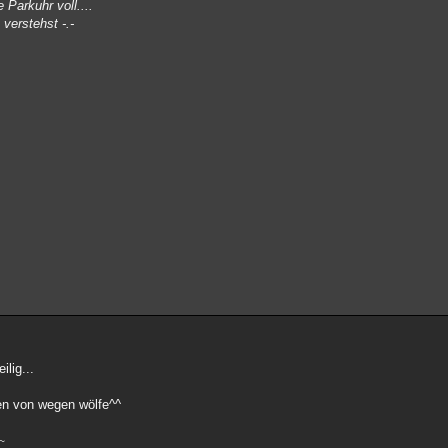
 Parkuhr voll....
 verstehst -.-
ilig...
en von wegen wölfe^^
~