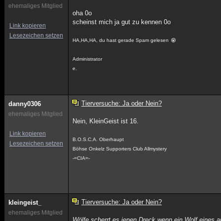
ehemaliges Mitglied
oha 0o
scheinst mich ja gut zu kennen 0o
Link kopieren
Lesezeichen setzen
HA,HA,HA, du hast gerade Spam gelesen
Administrator
e.
Tierversuche: Ja oder Nein?
danny0306
ehemaliges Mitglied
Nein, KleinGeist ist 16.
Link kopieren
B.O.S.C.A. Oberhaupt
Lesezeichen setzen
Böhse Onkelz Supporters Club Allmystery
-=CIA=-
Tierversuche: Ja oder Nein?
kleingeist_
ehemaliges Mitglied
Wölfe scherrt es ienen Dreck,wenn ein Wolf eines a