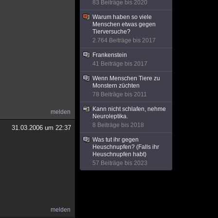
83 Beiträge bis 2020
Warum haben so viele
Menschen etwas gegen
Tierversuche?
2.764 Beiträge bis 2017
Frankenstein
41 Beiträge bis 2017
Wenn Menschen Tiere zu
Monstern züchten
78 Beiträge bis 2011
Kann nicht schlafen, nehme
melden
Neuroleptika.
8 Beiträge bis 2018
31.03.2006 um 22:37
Was tut ihr gegen
Heuschnupfen? (Falls ihr
Heuschnupfen habt)
57 Beiträge bis 2023
melden