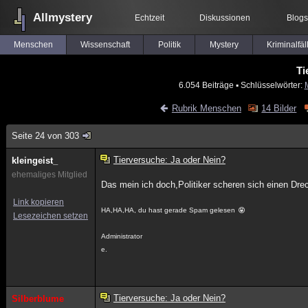
Allmystery
Echtzeit
Diskussionen
Blogs
Menschen
Wissenschaft
Politik
Mystery
Kriminalfäl
Ti
6.054 Beiträge
▪ Schlüsselwörter:
Rubrik Menschen
14 Bilder
Seite 24 von 303
Tierversuche: Ja oder Nein?
kleingeist_
ehemaliges Mitglied
Das mein ich doch,Politiker scheren sich einen Dr
Link kopieren
HA,HA,HA, du hast gerade Spam gelesen
Lesezeichen setzen
Administrator
e.
Tierversuche: Ja oder Nein?
Silberblume