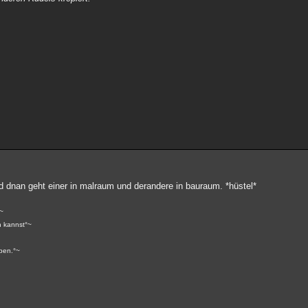
d dnan geht einer in malraum und derandere in bauraum. *hüstel*
~
n kannst°~
aben.°~