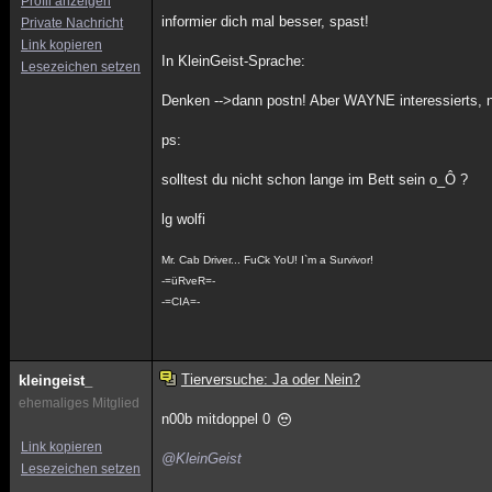
Profil anzeigen
informier dich mal besser, spast!
Private Nachricht
Link kopieren
In KleinGeist-Sprache:
Lesezeichen setzen
Denken -->dann postn! Aber WAYNE interessierts, n
ps:
solltest du nicht schon lange im Bett sein o_Ô ?
lg wolfi
Mr. Cab Driver... FuCk YoU! I`m a Survivor!
-=üRveR=-
-=CIA=-
Tierversuche: Ja oder Nein?
kleingeist_
ehemaliges Mitglied
n00b mitdoppel 0
Link kopieren
@KleinGeist
Lesezeichen setzen