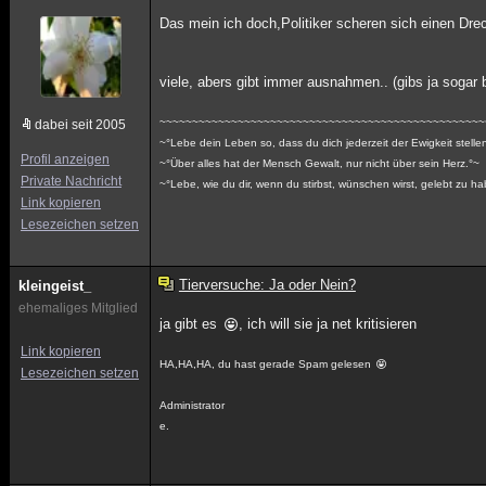
Das mein ich doch,Politiker scheren sich einen D
viele, abers gibt immer ausnahmen.. (gibs ja sogar 
~~~~~~~~~~~~~~~~~~~~~~~~~~~~~~~~~~~~~~~~~~~~~~~~~~
dabei seit 2005
~°Lebe dein Leben so, dass du dich jederzeit der Ewigkeit stelle
Profil anzeigen
~°Über alles hat der Mensch Gewalt, nur nicht über sein Herz.°~
Private Nachricht
~°Lebe, wie du dir, wenn du stirbst, wünschen wirst, gelebt zu h
Link kopieren
Lesezeichen setzen
Tierversuche: Ja oder Nein?
kleingeist_
ehemaliges Mitglied
ja gibt es
, ich will sie ja net kritisieren
Link kopieren
HA,HA,HA, du hast gerade Spam gelesen
Lesezeichen setzen
Administrator
e.