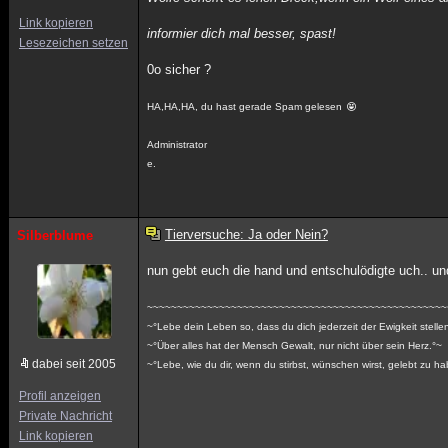
Link kopieren
informier dich mal besser, spast!
Lesezeichen setzen
0o sicher ?
HA,HA,HA, du hast gerade Spam gelesen
Administrator
e.
Tierversuche: Ja oder Nein?
Silberblume
nun gebt euch die hand und entschulödigte uch.. un
~~~~~~~~~~~~~~~~~~~~~~~~~~~~~~~~~~~~~~~~~~~~~~~~~~
~°Lebe dein Leben so, dass du dich jederzeit der Ewigkeit stelle
~°Über alles hat der Mensch Gewalt, nur nicht über sein Herz.°~
dabei seit 2005
~°Lebe, wie du dir, wenn du stirbst, wünschen wirst, gelebt zu h
Profil anzeigen
Private Nachricht
Link kopieren