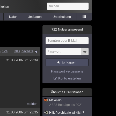
keiten
Natur
Umfragen
Unterhaltung
7
2
2
Nutzer anwesend
4
124
...
303
nächste
31.03.2006 um 22:34
Einloggen
Passwort vergessen?
Konto erstellen
Ähnliche Diskussionen
Make-up
melden
2.888 Beiträge bis 2021
31.03.2006 um 22:35
Hilft Psychiatrie wirklich?