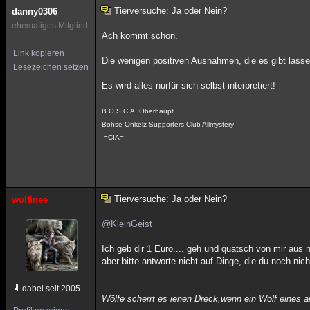
Tierversuche: Ja oder Nein?
danny0306
ehemaliges Mitglied
Ach kommt schon.
Link kopieren
Die wenigen positiven Ausnahmen, die es gibt lasse
Lesezeichen setzen
Es wird alles nurfür sich selbst interpretiert!
B.O.S.C.A. Oberhaupt
Böhse Onkelz Supporters Club Allmystery
-=CIA=-
Tierversuche: Ja oder Nein?
wolfinee
@KleinGeist
Ich geb dir 1 Euro.... geh und quatsch von mir aus n
aber bitte antworte nicht auf Dinge, die du noch nich
dabei seit 2005
Wölfe scherrt es ienen Dreck,wenn ein Wolf eines a