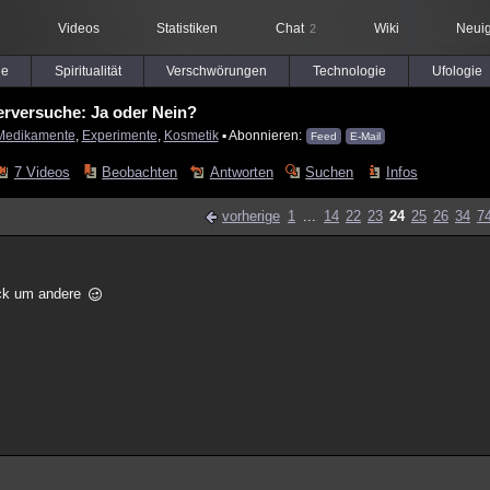
Videos
Statistiken
Chat
Wiki
Neuig
2
le
Spiritualität
Verschwörungen
Technologie
Ufologie
erversuche: Ja oder Nein?
Medikamente
,
Experimente
,
Kosmetik
▪ Abonnieren:
Feed
E-Mail
7 Videos
Beobachten
Antworten
Suchen
Infos
vorherige
1
...
14
22
23
24
25
26
34
7
eck um andere