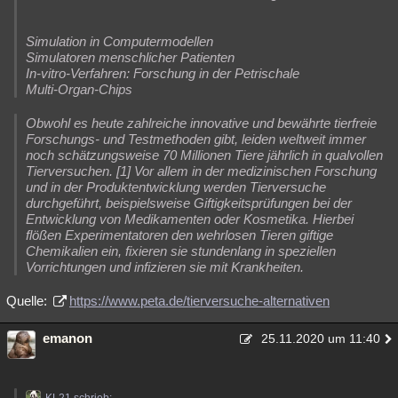
Besucht
Teilgenommen
Alle
Neue
Geschlossen
Simulation in Computermodellen
Lesenswert
Schlüsselwörter
Simulatoren menschlicher Patienten
In-vitro-Verfahren: Forschung in der Petrischale
Multi-Organ-Chips
Obwohl es heute zahlreiche innovative und bewährte tierfreie
Forschungs- und Testmethoden gibt, leiden weltweit immer
noch schätzungsweise 70 Millionen Tiere jährlich in qualvollen
Tierversuchen. [1] Vor allem in der medizinischen Forschung
und in der Produktentwicklung werden Tierversuche
durchgeführt, beispielsweise Giftigkeitsprüfungen bei der
Entwicklung von Medikamenten oder Kosmetika. Hierbei
flößen Experimentatoren den wehrlosen Tieren giftige
Chemikalien ein, fixieren sie stundenlang in speziellen
Vorrichtungen und infizieren sie mit Krankheiten.
Quelle:
https://www.peta.de/tierversuche-alternativen
emanon
25.11.2020 um 11:40