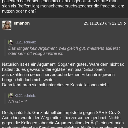
patienten hat er sich jedenfalls nicht eingeholt. Jetzt sollte man
sich als (hoffentlich) menschenversuchsgegener die frage stellen:
nutzen oder nicht?
emanon
25.11.2020 um 12:19
KL21 schrieb:
Das ist gar kein Argument, weil gleich gut, meistens äußerst
oder sehr oft völlig sinnfrei ist.
Natürlich ist es ein Argument. Sogar ein gutes. Wäre dem nicht so
hättest du es gewiss widerlegt.Hier ein paar Situationen
aufzuzählen in denen Tierversuche keinen Erkenntnisgewinn
bringen hift doch nicht weiter.
Dann fährt man sie halt unter diesen Konstellationen nicht.
KL21 schrieb:
Nö oder ?
Doch, natürlich. Ganz aktuell die Impfstoffe gegen SARS-Cov-2.
Auch hier wurde der Weg mittels Tierversuchen geebnet. Nichts
gegen die Kollegen, aber die Argumentation der ÄgT erinnert mich
doch manchmal an Sandkastenspielchen. Natürlich wurden auch