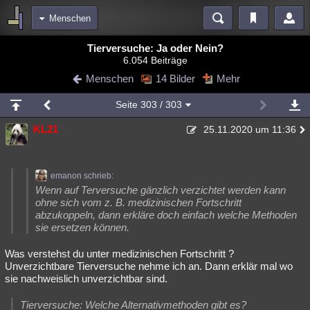
Menschen
Bereiche
Tierversuche: Ja oder Nein?
6.054 Beiträge
Echtzeit
Diskussionen
Blogs
Videos
Statistiken
Menschen
14 Bilder
Mehr
Chat
Wiki
Neuigkeiten
Seite
303
/ 303
meine Rubriken
KL21
25.11.2020 um 11:36
Menschen
Wissenschaft
Politik
Mystery
Kriminalfälle
Spiritualität
Verschwörungen
Technologie
Ufologie
emanon schrieb:
Natur
Umfragen
Unterhaltung
Wenn auf Terversuche gänzlich verzichtet werden kann
ohne sich vom z. B. medizinischen Fortschritt
weitere Rubriken
abzukoppeln, dann erkläre doch einfach welche Methoden
sie ersetzen können.
Philosophie
Träume
Orte
Esoterik
Literatur
Was verstehst du unter medizinischen Fortschritt ?
Astronomie
Helpdesk
Gruppen
Gaming
Filme
Unverzichtbare Tierversuche nehme ich an. Dann erklär mal wo
sie nachweislich unverzichtbar sind.
Musik
Clash
Verbesserungen
Allmystery
English
Übersichten
Tierversuche: Welche Alternativmethoden gibt es?