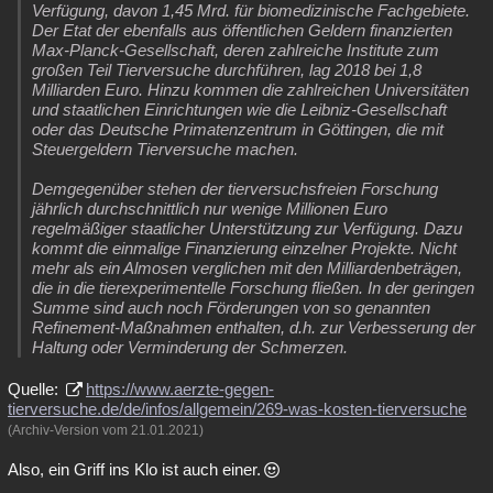
Verfügung, davon 1,45 Mrd. für biomedizinische Fachgebiete.
Der Etat der ebenfalls aus öffentlichen Geldern finanzierten
Max-Planck-Gesellschaft, deren zahlreiche Institute zum
großen Teil Tierversuche durchführen, lag 2018 bei 1,8
Milliarden Euro. Hinzu kommen die zahlreichen Universitäten
und staatlichen Einrichtungen wie die Leibniz-Gesellschaft
oder das Deutsche Primatenzentrum in Göttingen, die mit
Steuergeldern Tierversuche machen.
Demgegenüber stehen der tierversuchsfreien Forschung
jährlich durchschnittlich nur wenige Millionen Euro
regelmäßiger staatlicher Unterstützung zur Verfügung. Dazu
kommt die einmalige Finanzierung einzelner Projekte. Nicht
mehr als ein Almosen verglichen mit den Milliardenbeträgen,
die in die tierexperimentelle Forschung fließen. In der geringen
Summe sind auch noch Förderungen von so genannten
Refinement-Maßnahmen enthalten, d.h. zur Verbesserung der
Haltung oder Verminderung der Schmerzen.
Quelle:
https://www.aerzte-gegen-
tierversuche.de/de/infos/allgemein/269-was-kosten-tierversuche
(Archiv-Version vom 21.01.2021)
Also, ein Griff ins Klo ist auch einer.