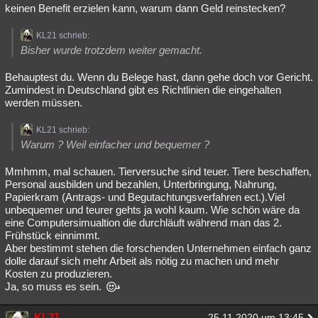
keinen Benefit erzielen kann, warum dann Geld reinstecken?
KL21 schrieb:
Bisher wurde trotzdem weiter gemacht.
Behauptest du. Wenn du Belege hast, dann gehe doch vor Gericht.
Zumindest in Deutschland gibt es Richtlinien die eingehalten
werden müssen.
KL21 schrieb:
Warum ? Weil einfacher und bequemer ?
Mmhmm, mal schauen. Tierversuche sind teuer. Tiere beschaffen,
Personal ausbilden und bezahlen, Unterbringung, Nahrung,
Papierkram (Antrags- und Begutachtungsverfahren ect.).Viel
unbequemer und teurer gehts ja wohl kaum. Wie schön wäre da
eine Computersimualtion die durchläuft während man das 2.
Frühstück einnimmt.
Aber bestimmt stehen die forschenden Unternehmen einfach ganz
dolle darauf sich mehr Arbeit als nötig zu machen und mehr
Kosten zu produzieren.
Ja, so muss es sein.
KL21
25.11.2020 um 13:45