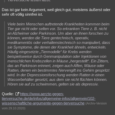
Das ist gar kein Argument, weil gleich gut, meistens äußerst oder
sehr oft völlig sinnfrei ist.
Viele beim Menschen auftretende Krankheiten kommen beim
Tier gar nicht oder selten vor. So erkranken Tiere z. B. nicht
an Alzheimer oder Parkinson. Um aber an ihnen forschen zu
können, werden die Tiere gentechnisch, operativ,
medikamentös oder verhaltenstechnisch so manipuliert, dass
sie Symptome, die denen der Krankheit ähneln, entwickeln.
Häufig eingesetzte „Tiermodelle“ für Krebs werden
beispielsweise durch Genmanipulation oder Injektionen von
menschlichen Krebszellen in Mäuse „hergestellt“. Ein Zittern,
das an Parkinson erinnert, zeigen auch Affen, Mäuse oder
Ratten, denen ein bestimmtes Nervengift ins Gehirn gespritzt
wird. In der Depressionsforschung werden Ratten in einen
Wasserbehälter gesetzt, aus dem sie nicht flüchten können.
Hören sie auf zu schwimmen, gelten sie als depressiv.
Quelle:
https://www.aerzte-gegen-
tierversuche.de/de/infos/allgemeine-infos/allgemein/102-
wissenschaftliche-argumente-gegen-tierversuche
(Archiv-Version
vom 29.10.2020)