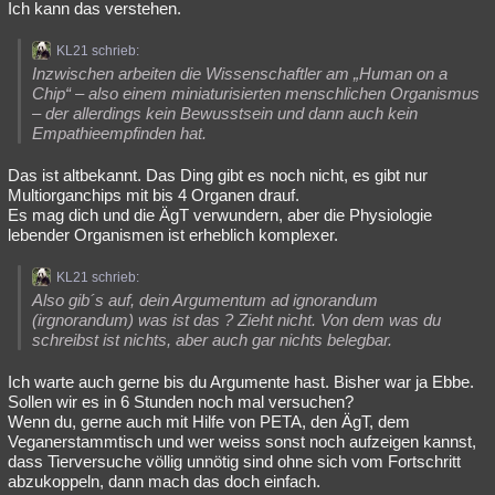
Ich kann das verstehen.
KL21 schrieb:
Inzwischen arbeiten die Wissenschaftler am „Human on a
Chip“ – also einem miniaturisierten menschlichen Organismus
– der allerdings kein Bewusstsein und dann auch kein
Empathieempfinden hat.
Das ist altbekannt. Das Ding gibt es noch nicht, es gibt nur
Multiorganchips mit bis 4 Organen drauf.
Es mag dich und die ÄgT verwundern, aber die Physiologie
lebender Organismen ist erheblich komplexer.
KL21 schrieb:
Also gib´s auf, dein Argumentum ad ignorandum
(irgnorandum) was ist das ? Zieht nicht. Von dem was du
schreibst ist nichts, aber auch gar nichts belegbar.
Ich warte auch gerne bis du Argumente hast. Bisher war ja Ebbe.
Sollen wir es in 6 Stunden noch mal versuchen?
Wenn du, gerne auch mit Hilfe von PETA, den ÄgT, dem
Veganerstammtisch und wer weiss sonst noch aufzeigen kannst,
dass Tierversuche völlig unnötig sind ohne sich vom Fortschritt
abzukoppeln, dann mach das doch einfach.