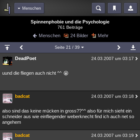
Menschen
Bereiche
Spinnenphobie und die Psychologie
761 Beiträge
Echtzeit
Diskussionen
Blogs
Videos
Statistiken
Menschen
24 Bilder
Mehr
Chat
Wiki
Neuigkeiten
Seite
21
/ 39
meine Rubriken
DeadPoet
24.03.2007 um 03:17
Menschen
Wissenschaft
Politik
Mystery
Kriminalfälle
Spiritualität
Verschwörungen
Technologie
Ufologie
uund die fliegen auch nicht ^^
Natur
Umfragen
Unterhaltung
weitere Rubriken
badcat
24.03.2007 um 03:18
Philosophie
Träume
Orte
Esoterik
Literatur
also sind das keine mücken in gross??^^ also für mich sieht ein
Astronomie
Helpdesk
Gruppen
Gaming
Filme
schneider aus wie einfliegender weberknecht find ich auch net so
angehem
Musik
Clash
Verbesserungen
Allmystery
English
badcat
24.03.2007 um 03:19
Übersichten