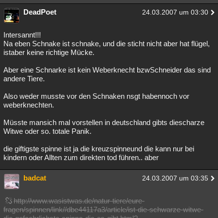
DeadPoet
24.03.2007 um 03:30
Intersannt!!!
Na eben Schnake ist schnake, und die sticht nicht aber hat flügel,
istaber keine richtige Mücke.
Aber eine Schnarke ist kein Weberknecht bzwSchneider das sind
andere Tiere.
Also weder musste vor den Schnaken nsgt habennoch vor
weberknechten.
Müsste mansich mal vorstellen in deutschland gibts diescharze
Witwe oder so. totale Panik.
die giftigste spinne ist ja die kreuzspinneund die kann nur bei
kindern oder Allten zum direkten tod führen.. aber
badcat
24.03.2007 um 03:35
http://www.wasistwas.de/natur-tiere/eure-
fragen/spinnen/link//dbe44117a3/article/ist-die-schwarze-witwe-