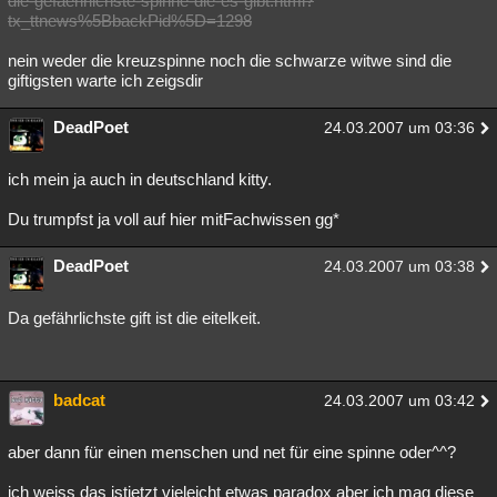
die-gefaehrlichste-spinne-die-es-gibt.html?
tx_ttnews%5BbackPid%5D=1298
nein weder die kreuzspinne noch die schwarze witwe sind die
giftigsten warte ich zeigsdir
DeadPoet
24.03.2007 um 03:36
ich mein ja auch in deutschland kitty.
Du trumpfst ja voll auf hier mitFachwissen gg*
DeadPoet
24.03.2007 um 03:38
Da gefährlichste gift ist die eitelkeit.
badcat
24.03.2007 um 03:42
aber dann für einen menschen und net für eine spinne oder^^?
ich weiss das istjetzt vieleicht etwas paradox aber ich mag diese