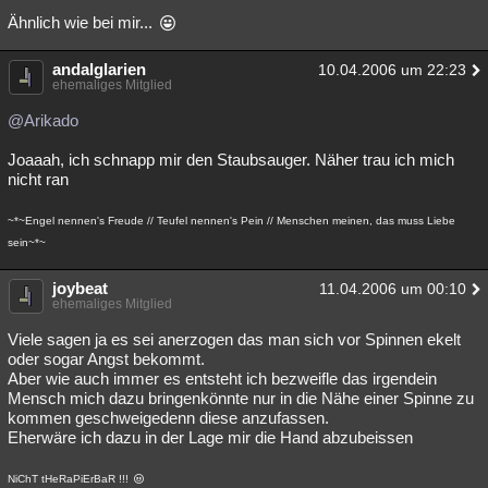
Ähnlich wie bei mir...
andalglarien
10.04.2006 um 22:23
ehemaliges Mitglied
@Arikado
Joaaah, ich schnapp mir den Staubsauger. Näher trau ich mich
nicht ran
~*~Engel nennen's Freude // Teufel nennen's Pein // Menschen meinen, das muss Liebe
sein~*~
joybeat
11.04.2006 um 00:10
ehemaliges Mitglied
Viele sagen ja es sei anerzogen das man sich vor Spinnen ekelt
oder sogar Angst bekommt.
Aber wie auch immer es entsteht ich bezweifle das irgendein
Mensch mich dazu bringenkönnte nur in die Nähe einer Spinne zu
kommen geschweigedenn diese anzufassen.
Eherwäre ich dazu in der Lage mir die Hand abzubeissen
NiChT tHeRaPiErBaR !!!