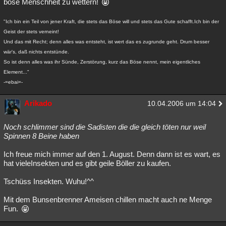
böse Menschheit zu wettern!
Besucht
Teilgenommen
Alle
Neue
Geschlossen
"Ich bin ein Teil von jener Kraft, die stets das Böse will und stets das Gute schafft.Ich bin der
Lesenswert
Schlüsselwörter
Geist der stets verneint!
Und das mit Recht; denn alles was entsteht, ist wert das es zugrunde geht. Drum besser
wär's, daß nichts entstünde.
So ist denn alles was ihr Sünde, Zerstörung, kurz das Böse nennt, mein eigentliches
Element..."
-=ebai=-
Arikado
10.04.2006 um 14:04
Noch schlimmer sind die Sadisten die die gleich töten nur weil
Spinnen 8 Beine haben
Ich freue mich immer auf den 1. August. Denn dann ist es wart, es
hat vieleInsekten und es gibt geile Böller zu kaufen.
Tschüss Insekten. Wuhu!^^
Mit dem Bunsenbrenner Ameisen chillen macht auch ne Menge
Fun.