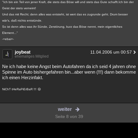
"Ich bin ein Teil von jener Kraft, die stets das Böse will und stets das Gute schafft.Ich bin der
Geist der stets verneint!
Und das mit Recht; denn alles was entsteht, ist wert das es zugrunde geht. Drum besser
wär's, daß nichts entstünde.
So ist denn alles was ihr Sünde, Zerstörung, kurz das Böse nennt, mein eigentliches
Element..."
-=ebai=-
joybeat
11.04.2006 um 00:57
ehemaliges Mitglied
Ne ich habe keine Angst beim Autofahren da ich seid 4 jahren ohne
Spinne im Auto bishergefahren bin...aber wenn (!!!) dann bekomme
ich einen Herzinfakt.
NiChT tHeRaPiErBaR !!!
weiter
Seite 8 von 39