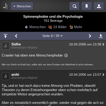
Menschen
Bereiche
Spinnenphobie und die Psychologie
761 Beiträge
Echtzeit
Diskussionen
Blogs
Videos
Statistiken
Menschen
24 Bilder
Mehr
Chat
Wiki
Neuigkeiten
Seite
8
/ 39
meine Rubriken
Sidhe
10.04.2006 um 13:38
Menschen
Wissenschaft
Politik
Mystery
Kriminalfälle
ehemaliges Mitglied
Spiritualität
Verschwörungen
Technologie
Ufologie
Crawler hat eben eine Menschenphobie
Natur
Umfragen
Unterhaltung
Wer nur Stroh im Kopf hat, sollte sich vor dem Funken der Wahrheit in acht nehmen.
weitere Rubriken
aniki
10.04.2006 um 13:57
ehemaliges Mitglied
Philosophie
Träume
Orte
Esoterik
Literatur
Tja, und er hat noch dazu keine Ahnung von Phobien, obwohl
Astronomie
Helpdesk
Gruppen
Gaming
Filme
Theorien zu deren Entstehungweiter oben schon mehrfach auf
simpelste Weise angesprochen wurden.
Musik
Clash
Verbesserungen
Allmystery
English
Aber es istnatürlich wesentlich geiler, wieder mal gegen die ach so
Übersichten