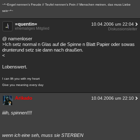
~*~Engel nennen's Freude // Teufel nennen's Pein // Menschen meinen, das muss Liebe
sein~*~
=quentin=
10.04.2006 um 22:04
ehemaliges Mitglied
Diskussionsleiter
@ namenloser
>Ich setz normal n Glas auf die Spinne n Blatt Papier oder sowas
drunterund setz sie dann nach draußen.
<
Lobenswert.
I can lift you with my heart
Give you meaning every day
Arikado
10.04.2006 um 22:10
iiiih, spinnen!!!!
wenn ich eine seh, muss sie STERBEN