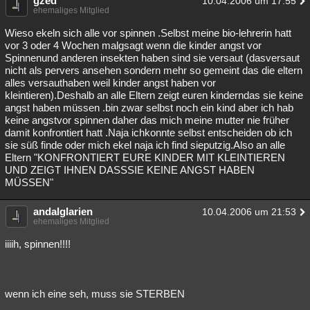
gzed
10.04.2006 um 17:55
ehemaliges Mitglied
Wieso ekeln sich alle vor spinnen .Selbst meine bio-lehrerin hatt
vor 3 oder 4 Wochen malgsagt wenn die kinder angst vor
Spinnenund anderen insekten haben sind sie versaut (dasversaut
nicht als pervers ansehen sondern mehr so gemeint das die eltern
alles versauthaben weil kinder angst haben vor
kleintieren).Deshalb an alle Eltern zeigt euren kinderndas sie keine
angst haben müssen .bin zwar selbst noch ein kind aber ich hab
keine angstvor spinnen daher das mich meine mutter nie früher
damit konfrontiert hatt .Naja ichkonnte selbst entscheiden ob ich
sie süß finde oder mich ekel naja ich find sieputzig.Also an alle
Eltern "KONFRONTIERT EURE KINDER MIT KLEINTIEREN
UND ZEIGT IHNEN DASSSIE KEINE ANGST HABEN
MÜSSEN"
andalglarien
10.04.2006 um 21:53
ehemaliges Mitglied
iiiih, spinnen!!!!
wenn ich eine seh, muss sie STERBEN