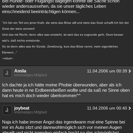
Bei Hunde- oder Flugangst dagegen könnte die Sache schon
wieder andersaussehen, da sie unser tägliches Leben
einschneidend beeinträchtigen können...
"Ich bin ein Teil von jener Kraft, die stets das Böse will und stets das Gute schafft.Ich bin der
Geist der stets verneint!
Und das mit Recht; denn alles was entsteht, ist wert das es zugrunde geht. Drum besser
wär's, daß nichts entstünde.
So ist denn alles was ihr Sünde, Zerstörung, kurz das Böse nennt, mein eigentliches
Element..."
-=ebai=-
Amila
11.04.2006 um 00:39
ehemaliges Mitglied
Ich dachte ja ich hätte meine Phobie überwunden, aber als ich
dann heute in ne Erdbeerebeißen wollte und da saß ne Sinne oben
hat es mich doch wieder überkommen^^
joybeat
11.04.2006 um 00:40
ehemaliges Mitglied
Naja ich habe immer Angst das irgendwann mal eine Spinne bei
mir im Auto sitzt und dannwohlmöglich sich vor meinen Augen
abseilt und nicht irgendwo einfach hockt so das ichmöglichst