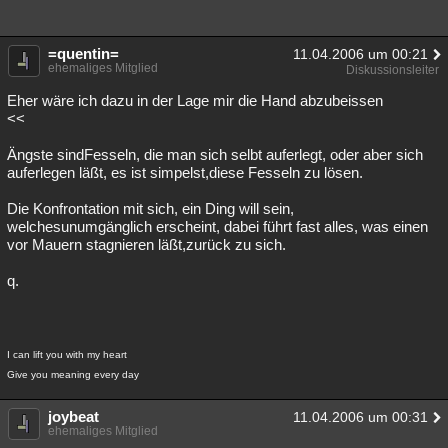
=quentin=
11.04.2006 um 00:21
ehemaliges Mitglied
Diskussionsleiter
Eher wäre ich dazu in der Lage mir die Hand abzubeissen
<<
Ängste sindFesseln, die man sich selbt auferlegt, oder aber sich
auferlegen läßt, es ist simpelst,diese Fesseln zu lösen.
Die Konfrontation mit sich, ein Ding will sein,
welchesunumgänglich erscheint, dabei führt fast alles, was einen
vor Mauern stagnieren läßt,zurück zu sich.
q.
I can lift you with my heart
Give you meaning every day
joybeat
11.04.2006 um 00:31
ehemaliges Mitglied