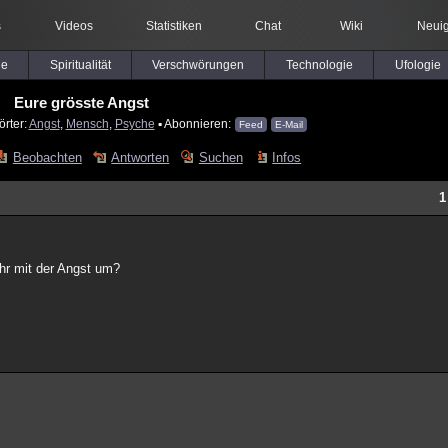
s
Videos
Statistiken
Chat
Wiki
Neuig
le
Spiritualität
Verschwörungen
Technologie
Ufologie
Eure grösste Angst
örter:
Angst
,
Mensch
,
Psyche
▪ Abonnieren:
Feed
E-Mail
Beobachten
Antworten
Suchen
Infos
1
ihr mit der Angst um?