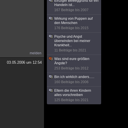
Einziger Beweggrund für ein
Handeln ist...
167 Beiträge bis 2007
Wirkung von Puppen auf
den Menschen
176 Beiträge bis 2015
Psyche und Angst
überwinden bei meiner
Krankheit...
11 Beiträge bis 2021
melden
Was sind eure größten
03.05.2006 um 12:54
Ängste?
253 Beiträge bis 2012
Bin ich wirklich anders......
160 Beiträge bis 2006
Eltern die ihren Kindern
alles vorschreiben
125 Beiträge bis 2021