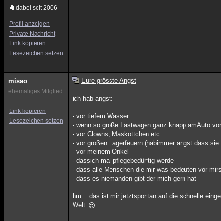
dabei seit 2006
Profil anzeigen
Private Nachricht
Link kopieren
Lesezeichen setzen
Eure grösste Angst
misao
ehemaliges Mitglied
ich hab angst:
Link kopieren
- vor tiefem Wasser
Lesezeichen setzen
- wenn so große Lastwagen ganz knapp amAuto vor
- vor Clowns, Maskottchen etc.
- vor großen Lagerfeuern (habimmer angst dass sie 
- vor meinem Onkel
- dassich mal pflegebedürftig werde
- dass alle Menschen die mir was bedeuten vor mir
- dass es niemanden gibt der mich gern hat
hm... das ist mir jetztspontan auf die schnelle ein
Welt