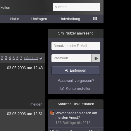
keiten
Natur
Umfragen
Unterhaltung
5
7
9
Nutzer anwesend
2
3
4
5
6
7
nächste
03.05.2006 um 12:43
Einloggen
Passwort vergessen?
Konto erstellen
Ähnliche Diskussionen
melden
Wovor hat der Mensch am
03.05.2006 um 12:51
meisten Angst?
188 Beiträge bis 2013