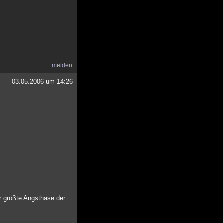
melden
03.05.2006 um 14:26
er größte Angsthase der