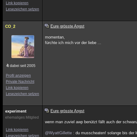
Link kopieren
Lesezeichen setzen
Eure grösste Angst
CO_2
momentan,
fürchte ich mich vor der liebe ...
dabei seit 2005
Profil anzeigen
Private Nachricht
Link kopieren
Lesezeichen setzen
Eure grösste Angst
experiment
ehemaliges Mitglied
wenn man zuviel awp benützt fällt auch der schwan
Link kopieren
@WyattGillette
: du musscheaten! solange bis der lu
Lesezeichen setzen