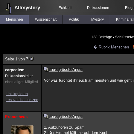
Allmystery
Echtzeit
Diskussionen
Blog
Menschen
Wissenschaft
Politik
Mystery
Kriminalfäl
138 Beiträge
▪ Schlüsselw
Rubrik Menschen
Seite 1 von 7
Eure grösste Angst
carpediem
Diskussionsleiter
Vor was fürchtet ihr euch am meisten und wie geht 
ehemaliges Mitglied
Link kopieren
Lesezeichen setzen
Eure grösste Angst
Prometheus
1. Aufzuhören zu Spam
2. Der Himmel fällt mir auf dem Kopf