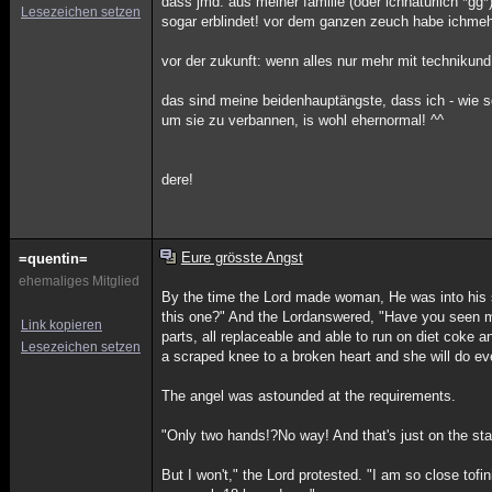
dass jmd. aus meiner familie (oder ichnatürlich *gg*) 
Lesezeichen setzen
sogar erblindet! vor dem ganzen zeuch habe ichmehr
vor der zukunft: wenn alles nur mehr mit technikund 
das sind meine beidenhauptängste, dass ich - wie so
um sie zu verbannen, is wohl ehernormal! ^^
dere!
Eure grösste Angst
=quentin=
ehemaliges Mitglied
By the time the Lord made woman, He was into his 
this one?" And the Lordanswered, "Have you seen m
Link kopieren
parts, all replaceable and able to run on diet coke 
Lesezeichen setzen
a scraped knee to a broken heart and she will do ev
The angel was astounded at the requirements.
"Only two hands!?No way! And that's just on the sta
But I won't," the Lord protested. "I am so close tof