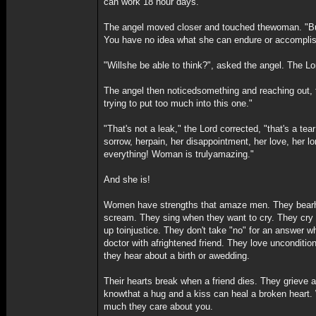
can work 18 hour days."
The angel moved closer and touched thewoman. "But 
You have no idea what she can endure or accomplis
"Willshe be able to think?", asked the angel. The Lor
The angel then noticedsomething and reaching out, t
trying to put too much into this one."
"That's not a leak," the Lord corrected, "that's a te
sorrow, herpain, her disappointment, her love, her l
everything! Woman is trulyamazing."
And she is!
Women have strengths that amaze men. They bearhar
scream. They sing when they want to cry. They cry 
up toinjustice. They don't take "no" for an answer w
doctor with afrightened friend. They love unconditi
they hear about a birth or awedding.
Their hearts break when a friend dies. They grieve a
knowthat a hug and a kiss can heal a broken heart. 
much they care about you.