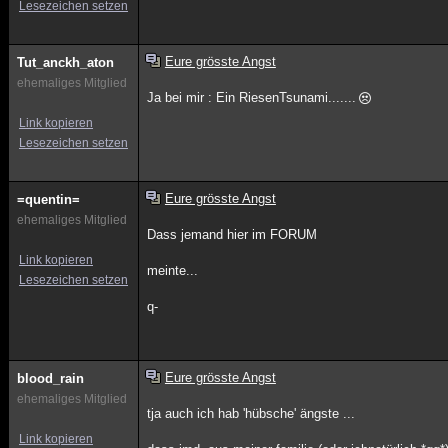
Lesezeichen setzen
Eure grösste Angst
Tut_anckh_aton
ehemaliges Mitglied
Ja bei mir : Ein RiesenTsunami.......
Link kopieren
Lesezeichen setzen
Eure grösste Angst
=quentin=
ehemaliges Mitglied
Dass jemand hier im FORUM
Link kopieren
meinte...
Lesezeichen setzen
q-
Eure grösste Angst
blood_rain
ehemaliges Mitglied
tja auch ich hab 'hübsche' ängste ...
Link kopieren