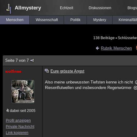
Allmystery
Echtzeit
Diskussionen
Blogs
Menschen
Wissenschaft
Politik
Mystery
Kriminalfäl
138 Beiträge
▪ Schlüsselw
Rubrik Menschen
Seite 7 von 7
Eure grösste Angst
wolfinee
Also meine unbewussten Tiefsten kenne ich nicht
Riesenflutwellen und insbesondere Regenwürmer
dabei seit 2005
Profil anzeigen
Private Nachricht
Link kopieren