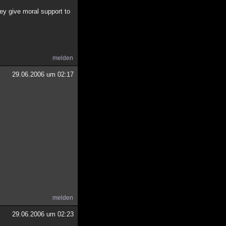
ey give moral support to
melden
29.06.2006 um 02:17
melden
29.06.2006 um 02:23