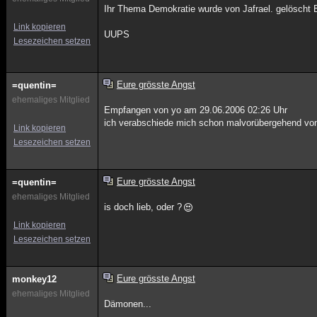
Ihr Thema Demokratie wurde von Jafrael. gelöscht 
Link kopieren
UUPS
Lesezeichen setzen
Eure grösste Angst
=quentin=
ehemaliges Mitglied
Empfangen von yo am 29.06.2006 02:26 Uhr
ich verabschiede mich schon malvorübergehend von d
Link kopieren
Lesezeichen setzen
Eure grösste Angst
=quentin=
ehemaliges Mitglied
is doch lieb, oder ?
Link kopieren
Lesezeichen setzen
Eure grösste Angst
monkey12
ehemaliges Mitglied
Dämonen...