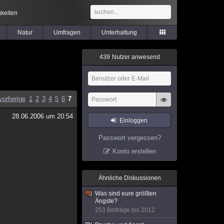
keiten
Natur
Umfragen
Unterhaltung
4
3
9
Nutzer anwesend
vorherige
1
2
3
4
5
6
7
28.06.2006 um 20:54
Einloggen
Passwort vergessen?
Konto erstellen
Ähnliche Diskussionen
Was sind eure größten
Ängste?
253 Beiträge bis 2012