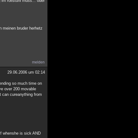
g im rollstuhl muss... oder
ch meinen bruder herhetz
melden
29.06.2006 um 02:14
pending so much time on
ave over 200 movable
hat can cureanything from
"
self whenshe is sick AND