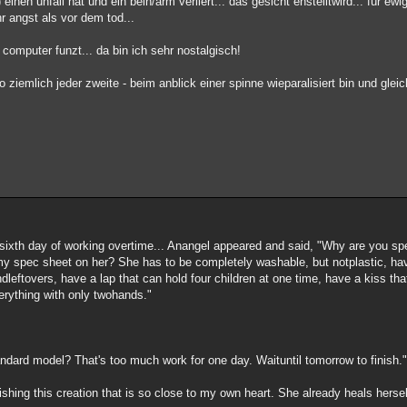
einen unfall hat und ein bein/arm verliert... das gesicht enstelltwird... für ewi
 angst als vor dem tod...
computer funzt... da bin ich sehr nostalgisch!
 ziemlich jeder zweite - beim anblick einer spinne wieparalisiert bin und glei
sixth day of working overtime... Anangel appeared and said, "Why are you s
y spec sheet on her? She has to be completely washable, but notplastic, h
andleftovers, have a lap that can hold four children at one time, have a kiss t
erything with only twohands."
ndard model? That's too much work for one day. Waituntil tomorrow to finish.
inishing this creation that is so close to my own heart. She already heals her