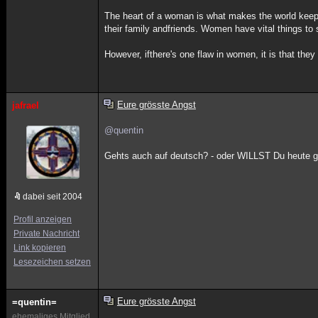
The heart of a woman is what makes the world keep 
their family andfriends. Women have vital things to 
However, ifthere's one flaw in women, it is that they 
Eure grösste Angst
jafrael
@quentin
Gehts auch auf deutsch? - oder WILLST Du heute g
dabei seit 2004
Profil anzeigen
Private Nachricht
Link kopieren
Lesezeichen setzen
Eure grösste Angst
=quentin=
ehemaliges Mitglied