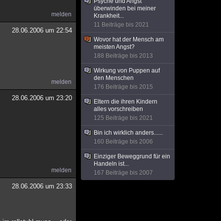
Psyche und Angst
überwinden bei meiner
melden
Krankheit...
11 Beiträge bis 2021
28.06.2006 um 22:54
Wovor hat der Mensch am
meisten Angst?
188 Beiträge bis 2013
Wirkung von Puppen auf
den Menschen
melden
176 Beiträge bis 2015
28.06.2006 um 23:20
Eltern die ihren Kindern
alles vorschreiben
125 Beiträge bis 2021
Bin ich wirklich anders......
160 Beiträge bis 2006
Einziger Beweggrund für ein
Handeln ist...
melden
167 Beiträge bis 2007
28.06.2006 um 23:33