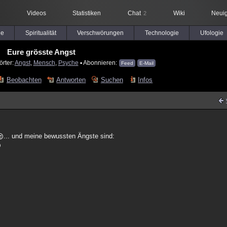
Videos
Statistiken
Chat
Wiki
Neuig
2
le
Spiritualität
Verschwörungen
Technologie
Ufologie
Eure grösste Angst
örter:
Angst
,
Mensch
,
Psyche
▪ Abonnieren:
Feed
E-Mail
Beobachten
Antworten
Suchen
Infos
... und meine bewussten Ängste sind: