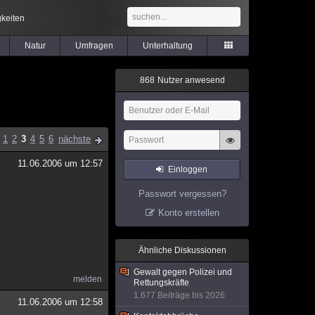
keiten
Natur
Umfragen
Unterhaltung
8
6
8
Nutzer anwesend
1
2
3
4
5
6
nächste
11.06.2006 um 12:57
Einloggen
Passwort vergessen?
Konto erstellen
Ähnliche Diskussionen
Gewalt gegen Polizei und
melden
Rettungskräfte
1.677 Beiträge bis 2026
11.06.2006 um 12:58