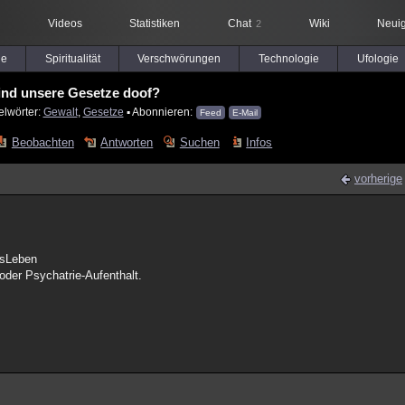
Videos
Statistiken
Chat
Wiki
Neuig
2
le
Spiritualität
Verschwörungen
Technologie
Ufologie
ind unsere Gesetze doof?
elwörter:
Gewalt
,
Gesetze
▪ Abonnieren:
Feed
E-Mail
Beobachten
Antworten
Suchen
Infos
vorherige
asLeben
oder Psychatrie-Aufenthalt.