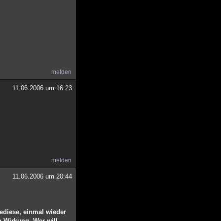
melden
11.06.2006 um 16:23
melden
11.06.2006 um 20:44
dediese, einmal wieder
n Wirkung. Wer will