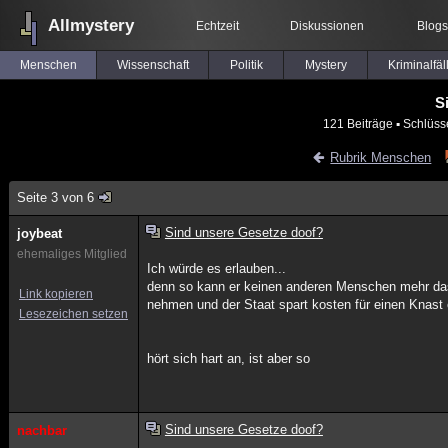
Allmystery
Echtzeit
Diskussionen
Blogs
Menschen
Wissenschaft
Politik
Mystery
Kriminalfäl
S
121 Beiträge
▪ Schlüss
Rubrik Menschen
Seite 3 von 6
Sind unsere Gesetze doof?
joybeat
ehemaliges Mitglied
Ich würde es erlauben...
denn so kann er keinen anderen Menschen mehr d
Link kopieren
nehmen und der Staat spart kosten für einen Knast 
Lesezeichen setzen
hört sich hart an, ist aber so
Sind unsere Gesetze doof?
nachbar