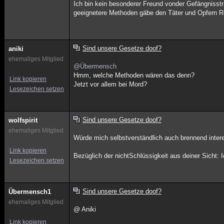
Ich bin kein besonderer Freund vonder Gefängnisstra
geeignetere Methoden gäbe den Täter und Opfern Re
Sind unsere Gesetze doof?
aniki
ehemaliges Mitglied
@Übermensch
Hmm, welche Methoden wären das denn?
Link kopieren
Jetzt vor allem bei Mord?
Lesezeichen setzen
Sind unsere Gesetze doof?
wolfspirit
ehemaliges Mitglied
Würde mich selbstverständlich auch brennend inter
Link kopieren
Bezüglich der nichtSchlüssigkeit aus deiner Sicht: 
Lesezeichen setzen
Sind unsere Gesetze doof?
Übermensch1
ehemaliges Mitglied
@ Aniki
Link kopieren