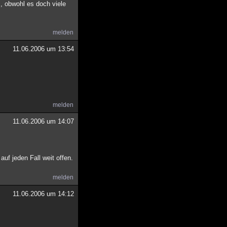
s, obwohl es doch viele
melden
11.06.2006 um 13:54
melden
11.06.2006 um 14:07
uf jeden Fall weit offen.
melden
11.06.2006 um 14:12