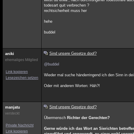
todesart quit verbrechen ?
rechtsicherheit muss her
hehe
buddel
Sind unsere Gesetze doof?
aniki
ehemaliges Mitglied
@buddel
Link kopieren
Wieder mal suche händerringend ich den Sinn in dein
Lesezeichen setzen
Oder mit anderen Worten: Häh?!
Sind unsere Gesetze doof?
manjatu
versteckt
Übermensch
Richter der Gerechten?
Private Nachricht
Gerne würde ich das Wort an Sierichten betreff
Link kopieren
eingeführt und angewandt, zu einer wohl vorers