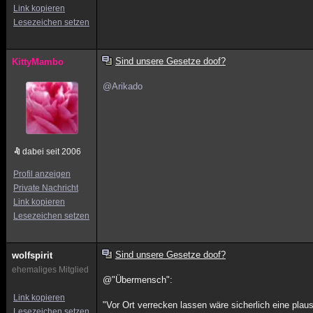
Link kopieren
Lesezeichen setzen
Sind unsere Gesetze doof?
KittyMambo
@Arikado
dabei seit 2006
Profil anzeigen
Private Nachricht
Link kopieren
Lesezeichen setzen
Sind unsere Gesetze doof?
wolfspirit
ehemaliges Mitglied
@"Übermensch":
Link kopieren
"Vor Ort verrecken lassen wäre sicherlich eine plau
Lesezeichen setzen