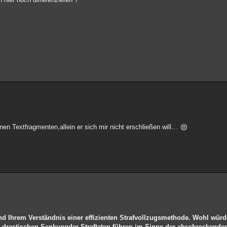
en Textfragmenten,allein er sich mir nicht erschließen will...
end Ihrem Verständnis einer effizienten Strafvollzugsmethode. Wohl wür
t drastischen Senkungder Straftaten führen im Sinne der abschreckende