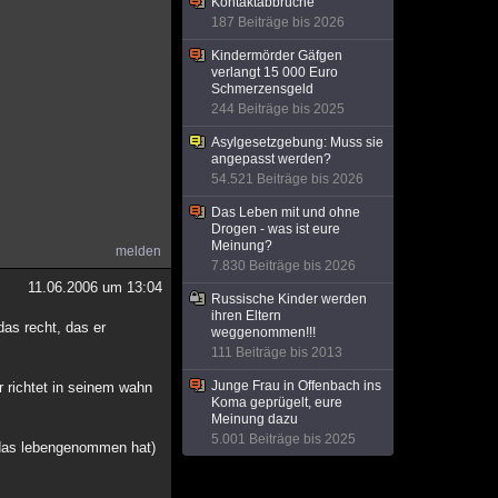
Kontaktabbrüche
187 Beiträge bis 2026
Kindermörder Gäfgen
verlangt 15 000 Euro
Schmerzensgeld
244 Beiträge bis 2025
Asylgesetzgebung: Muss sie
angepasst werden?
54.521 Beiträge bis 2026
Das Leben mit und ohne
Drogen - was ist eure
Meinung?
melden
7.830 Beiträge bis 2026
11.06.2006 um 13:04
Russische Kinder werden
ihren Eltern
das recht, das er
weggenommen!!!
111 Beiträge bis 2013
Junge Frau in Offenbach ins
 richtet in seinem wahn
Koma geprügelt, eure
Meinung dazu
5.001 Beiträge bis 2025
n das lebengenommen hat)