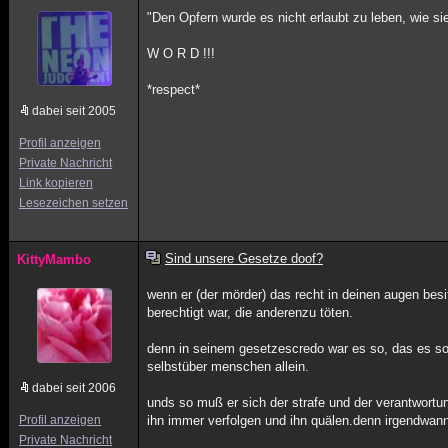
"Den Opfern wurde es nicht erlaubt zu leben, wie si
W O R D !!!
*respect*
dabei seit 2005
Profil anzeigen
Private Nachricht
Link kopieren
Lesezeichen setzen
Sind unsere Gesetze doof?
KittyMambo
wenn er (der mörder) das recht in deinen augen besit
berechtigt war, die anderenzu töten.
denn in seinem gesetzescredo war es so, das es so 
selbstüber menschen allein.
dabei seit 2006
unds so muß er sich der strafe und der verantwortu
Profil anzeigen
ihn immer verfolgen und ihn quälen.denn irgendwann
Private Nachricht