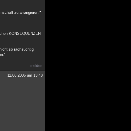
nschaft zu arrangieren."
tmenschen KONSEQUENZEN
nicht so rachsüchtig
en."
melden
11.06.2006 um 13:48