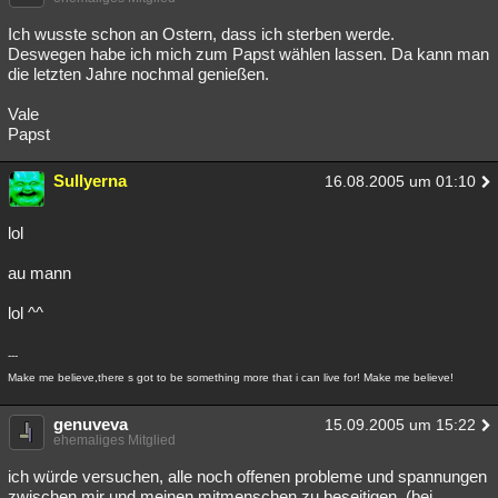
Ich wusste schon an Ostern, dass ich sterben werde.
Deswegen habe ich mich zum Papst wählen lassen. Da kann man
die letzten Jahre nochmal genießen.
Vale
Papst
Sullyerna
16.08.2005 um 01:10
lol
au mann
lol ^^
---
Make me believe,there s got to be something more that i can live for! Make me believe!
genuveva
15.09.2005 um 15:22
ehemaliges Mitglied
ich würde versuchen, alle noch offenen probleme und spannungen
zwischen mir und meinen mitmenschen zu beseitigen. (bei