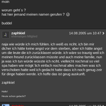
moin
Besucht
Teilgenommen
Alle
Neue
Geschlossen
worum geht´s ?
hat hier jemand meinen namen gerufen ?
Lesenswert
Schlüsselwörter
buddel
zaphkiel
14.08.2005 um 10:47
ehemaliges Mitglied
naja wie würde ich mich fühlen. ich weiß es nciht. ich bin mir
dicher ich hätte keine angst vor dem sterben, aber ich hätte angst
um die leute die ich zurücklasen würde. ich wäre so traurig weil ich
meinen freund zurücklassen müsste und auch meine familie, nun
ja was ich tun würde wüsste ich nciht. vielleicht nochmal so viel
spa haben wie mögk´lich einfach nochmal alles machen was ich
verschoben hatte weil ich gedacht hatte dass ich noch genug zeir
für dinge haben werde. ich hoffe das ist geug auskunft.
zaphkiel
Hallo!
Heute schon gelacht?