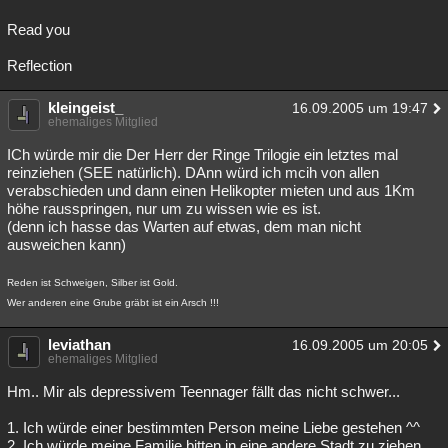
Read you
Reflection
kleingeist_
16.09.2005 um 19:47
ehemaliges Mitglied
ICh würde mir die Der Herr der Ringe Trilogie ein letztes mal
reinziehen (SEE natürlich). DAnn würd ich mcih von allen
verabschieden und dann einen Helikopter mieten und aus 1Km
höhe rausspringen, nur um zu wissen wie es ist.
(denn ich hasse das Warten auf etwas, dem man nicht
ausweichen kann)
Reden ist Schweigen, Silber ist Gold.
Wer anderen eine Grube gräbt ist ein Arsch !!!
leviathan
16.09.2005 um 20:05
ehemaliges Mitglied
Hm.. Mir als depressivem Teennager fällt das nicht schwer...
1. Ich würde einer bestimmten Person meine Liebe gestehen ^^
2. Ich würde meine Familie bitten in eine andere Stadt zu ziehen,