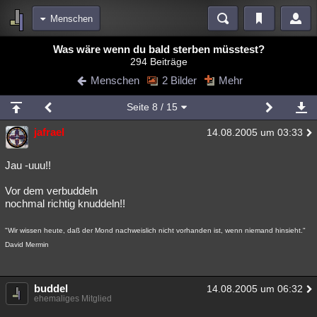
Menschen
Bereiche
Was wäre wenn du bald sterben müsstest?
294 Beiträge
Echtzeit
Diskussionen
Blogs
Videos
Statistiken
Menschen
2 Bilder
Mehr
Chat
Wiki
Neuigkeiten
Seite
8
/ 15
meine Rubriken
jafrael
14.08.2005 um 03:33
Menschen
Wissenschaft
Politik
Mystery
Kriminalfälle
Spiritualität
Verschwörungen
Technologie
Ufologie
Jau -uuu!!
Vor dem verbuddeln
Natur
Umfragen
Unterhaltung
nochmal richtig knuddeln!!
weitere Rubriken
"Wir wissen heute, daß der Mond nachweislich nicht vorhanden ist, wenn niemand hinsieht."
Philosophie
Träume
Orte
Esoterik
Literatur
David Mermin
Astronomie
Helpdesk
Gruppen
Gaming
Filme
buddel
Musik
Clash
Verbesserungen
Allmystery
14.08.2005 um 06:32
English
ehemaliges Mitglied
Übersichten