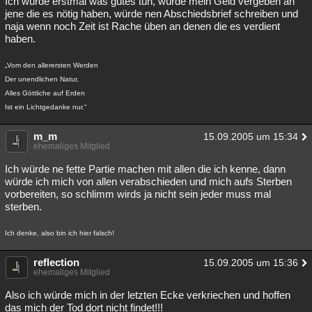
Ich würde erstmal was gutes tun, würde mein Geld vergeben an
jene die es nötig haben, würde nen Abschiedsbrief schreiben und
naja wenn noch Zeit ist Rache üben an denen die es verdient
haben.
„Vom den allerersten Werden
Der unendlichen Natur,
Alles Göttliche auf Erden
Ist ein Lichtgedanke nur.“
m_m
15.09.2005 um 15:34
ehemaliges Mitglied
Ich würde ne fette Partie machen mit allen die ich kenne, dann
würde ich mich von allen verabschieden und mich aufs Sterben
vorbereiten, so schlimm wirds ja nicht sein jeder muss mal
sterben.
Ich denke, also bin ich hier falsch!
reflection
15.09.2005 um 15:36
ehemaliges Mitglied
Also ich würde mich in der letzten Ecke verkriechen und hoffen
das mich der Tod dort nicht findet!!!