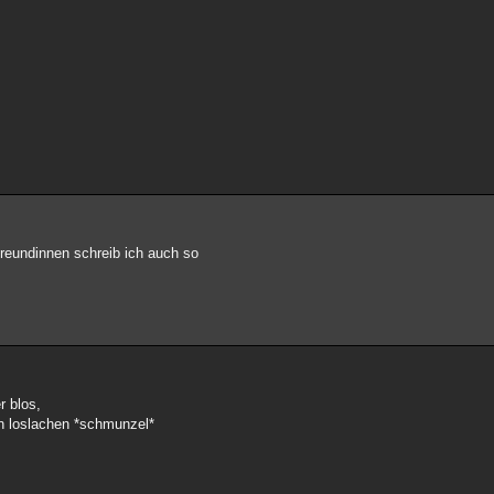
reundinnen schreib ich auch so
 blos,
n loslachen *schmunzel*