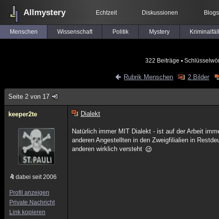
Allmystery
Echtzeit
Diskussionen
Blogs
Menschen
Wissenschaft
Politik
Mystery
Kriminalfäl
322 Beiträge
▪ Schlüsselwör
Rubrik Menschen
2 Bilder
Seite 2 von 17
Dialekt
keeper2te
Natürlich immer MIT Dialekt - ist auf der Arbeit im
anderen Angestellten in den Zweigfilialien in Restde
anderen wirklich versteht
dabei seit 2006
Profil anzeigen
Private Nachricht
Link kopieren