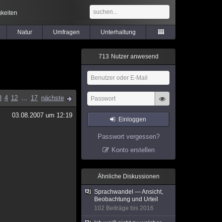
keiten
Natur
Umfragen
Unterhaltung
7
1
3
Nutzer anwesend
3
4
12
...
17
nächste
03.08.2007 um 12:19
Einloggen
Passwort vergessen?
Konto erstellen
Ähnliche Diskussionen
Sprachwandel — Ansicht,
Beobachtung und Urteil
102 Beiträge bis 2016