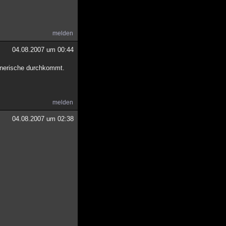
melden
04.08.2007 um 00:44
linerische durchkommt.
melden
04.08.2007 um 02:38