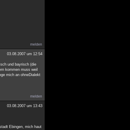
melden
03.08.2007 um 12:54
sch und bayrisch (die
ayern kommen muss weil
nge mich an ohneDialekt
melden
03.08.2007 um 13:43
bstadt Ebingen, mich haut