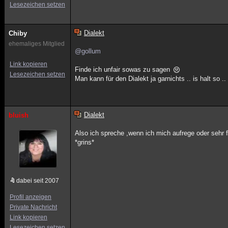
Lesezeichen setzen
Dialekt
Chiby
ehemaliges Mitglied
@gollum
Link kopieren
Finde ich unfair sowas zu sagen
Lesezeichen setzen
Man kann für den Dialekt ja garnichts .. is halt s
Dialekt
bluish
Also ich spreche ,wenn ich mich aufrege oder seh
*grins*
dabei seit 2007
Profil anzeigen
Private Nachricht
Link kopieren
Lesezeichen setzen