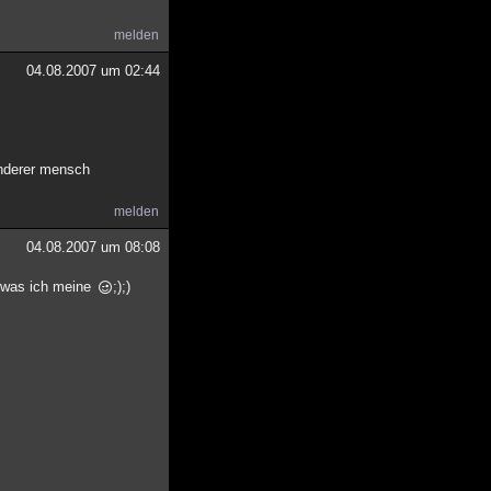
melden
04.08.2007 um 02:44
anderer mensch
melden
04.08.2007 um 08:08
t was ich meine
;);)