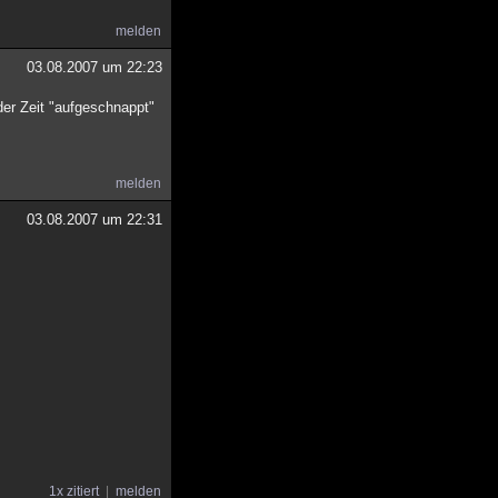
melden
03.08.2007 um 22:23
der Zeit "aufgeschnappt"
melden
03.08.2007 um 22:31
1x zitiert
melden