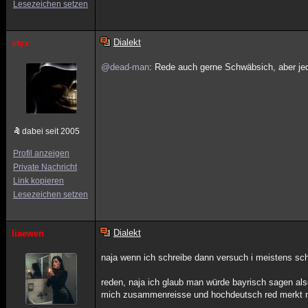
Lesezeichen setzen
Dialekt
styx
@dead-man
: Rede auch gerne Schwäbsich, aber jed
dabei seit 2005
Profil anzeigen
Private Nachricht
Link kopieren
Lesezeichen setzen
Dialekt
liaewen
naja wenn ich schreibe dann versuch i meistens schr
reden, naja ich glaub man würde bayrisch sagen als
mich zusammenreisse und hochdeutsch red merkt ma