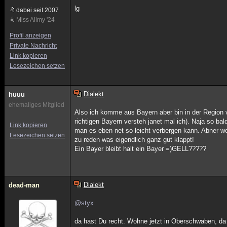
lg
dabei seit 2007
Miss Allmy '24
Profil anzeigen
Private Nachricht
Link kopieren
Lesezeichen setzen
Dialekt
huuu
ehemaliges Mitglied
Also ich komme aus Bayern aber bin in der Region 
richtigen Bayern versteh janet mal ich). Naja so 
Link kopieren
man es eben net so leicht verbergen kann. Abner 
Lesezeichen setzen
zu reden was eigendlich ganz gut klappt!
Ein Bayer bleibt halt ein Bayer =)GELL?????
Dialekt
dead-man
@styx
da hast Du recht. Wohne jetzt in Oberschwaben, da 