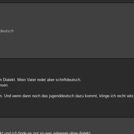
ftdeutsch
Dialekt. Mein Vater redet aber schriftdeutsch.
chsen.
en. Und wenn dann noch das jugenddeutsch dazu kommt, klinge ich recht wit
ekt und ich finde es gut so was wärenwir ohne dialekt.