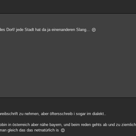
es Dorf/ jede Stadt hat da ja einenanderen Slang...
eibschrift zu nehmen, aber öftersschreib i sogar im dialekt..
obin in österreich aber nähe bayern, und beim reden gehts ab und zu ziemlich
n gleich das das netnatürlich is