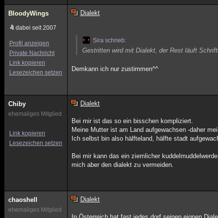
Dialekt
BloodyWings
dabei seit 2007
Sira schrieb:
Profil anzeigen
Gestritten wird mit Dialekt, der Rest läuft Schri
Private Nachricht
Link kopieren
Demkann ich nur zustimmen^^
Lesezeichen setzen
Dialekt
Chiby
ehemaliges Mitglied
Bei mir ist das so ein bisschen kompliziert.
Meine Mutter ist am Land aufgewachsen -daher mein 
Link kopieren
Ich selbst bin also hälfteland, hälfte stadt aufgewa
Lesezeichen setzen
Bei mir kann das ein ziemlicher kuddelmuddelwerd
mich aber den dialekt zu vermeiden.
Dialekt
chaoshell
ehemaliges Mitglied
In Österreich hat fast jedes dorf seinen eignen Dial