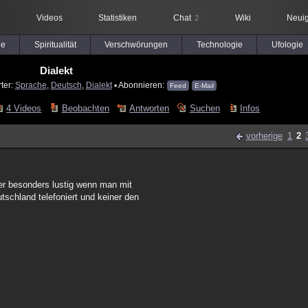
Videos
Statistiken
Chat
Wiki
Neuig
2
le
Spiritualität
Verschwörungen
Technologie
Ufologie
Dialekt
ter:
Sprache
,
Deutsch
,
Dialekt
▪ Abonnieren:
Feed
E-Mail
4 Videos
Beobachten
Antworten
Suchen
Infos
vorherige
1
2
mer besonders lustig wenn man mit
utschland telefoniert und keiner den