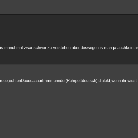
o .. is manchmal zwar schwer zu verstehen aber deswegen is man ja auchkein 
r freue,echtenDooooaaaartmmmunnder(Ruhrpottdeutsch) dialekt,wenn ihr wiss