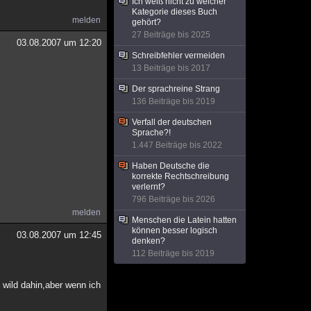
Ich weiß nicht zu welcher
Kategorie dieses Buch
melden
gehört?
27 Beiträge bis 2025
03.08.2007 um 12:20
Schreibfehler vermeiden
13 Beiträge bis 2017
Der sprachreine Strang
136 Beiträge bis 2019
Verfall der deutschen
Sprache?!
1.447 Beiträge bis 2022
Haben Deutsche die
korrekte Rechtschreibung
verlernt?
796 Beiträge bis 2026
melden
Menschen die Latein hatten
können besser logisch
03.08.2007 um 12:45
denken?
112 Beiträge bis 2019
 wild dahin,aber wenn ich