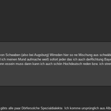
von Schwaben (also bei Augsburg) Wirreden hier so ne Mischung aus schwäbi
bald ich meinen Mund aufmache weiß sofort jeder das ich auch derRichtung B
wenn essein muss dann kann ich auch schön Hochdeutsch reden bzw. ich stre
gibts alle paar Dörfersolche Spezialdialekte. Ich komme ursprünglich aus Al