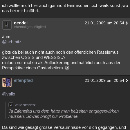
ich wollte mich hier auch gar nicht Einmischen...ich weiß sonst ,wo
Besucht
Teilgenommen
Alle
Neue
Geschlossen
das bei mir hinführt...
Lesenswert
Schlüsselwörter
geodei
21.01.2009 um 20:54
ehemaliges Mitglied
ähm
@schmitz
gibts da bei euch nicht auch noch den öffentlichen Rassismus
zwischen OSSIS und WESSIS..?
einfach nur mal so als Auflockerung und natürlich auch aus der
Perspektive eines Gastarbeiters
elfenpfad
21.01.2009 um 20:54
@vallo
vallo schrieb:
Ja Elfenpfad und dem hätte man beizeiten entgegenwirken
müssen. Sowas bringt nur Probleme.
Da sind wie gesagt grosse Versäumnisse vor sich gegangen, und