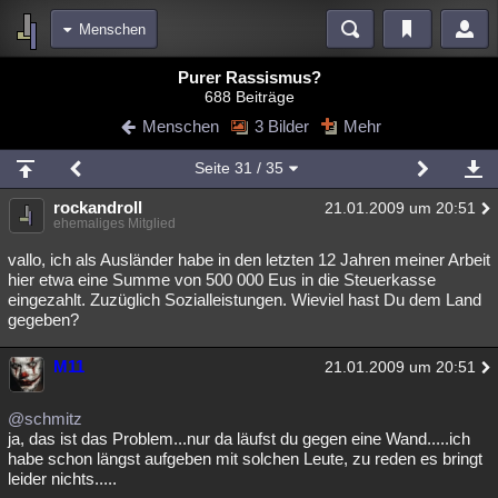
Menschen
Bereiche
Purer Rassismus?
688 Beiträge
Echtzeit
Diskussionen
Blogs
Videos
Statistiken
Menschen
3 Bilder
Mehr
Chat
Wiki
Neuigkeiten
Seite
31
/ 35
meine Rubriken
rockandroll
21.01.2009 um 20:51
Menschen
Wissenschaft
Politik
Mystery
Kriminalfälle
ehemaliges Mitglied
Spiritualität
Verschwörungen
Technologie
Ufologie
vallo, ich als Ausländer habe in den letzten 12 Jahren meiner Arbeit
hier etwa eine Summe von 500 000 Eus in die Steuerkasse
eingezahlt. Zuzüglich Sozialleistungen. Wieviel hast Du dem Land
Natur
Umfragen
Unterhaltung
gegeben?
weitere Rubriken
M11
Philosophie
Träume
Orte
Esoterik
21.01.2009 um 20:51
Literatur
Astronomie
Helpdesk
Gruppen
Gaming
Filme
@schmitz
ja, das ist das Problem...nur da läufst du gegen eine Wand.....ich
Musik
Clash
Verbesserungen
Allmystery
English
habe schon längst aufgeben mit solchen Leute, zu reden es bringt
leider nichts.....
Übersichten