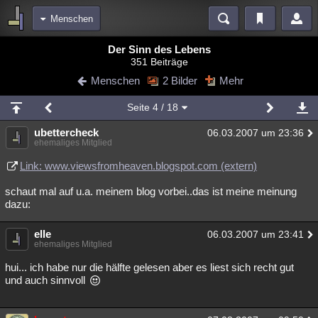
Menschen
Bereiche
Der Sinn des Lebens
351 Beiträge
Echtzeit
Diskussionen
Blogs
Videos
Statistiken
Menschen
2 Bilder
Mehr
Chat
Wiki
Neuigkeiten
2
Seite
4
/ 18
meine Rubriken
ubettercheck
06.03.2007 um 23:36
Menschen
Wissenschaft
Politik
Mystery
Kriminalfälle
ehemaliges Mitglied
Spiritualität
Verschwörungen
Technologie
Ufologie
Link: www.viewsfromheaven.blogspot.com (extern)
schaut mal auf u.a. meinem blog vorbei..das ist meine meinung
Natur
Umfragen
Unterhaltung
dazu:
weitere Rubriken
elle
Philosophie
Träume
Orte
Esoterik
06.03.2007 um 23:41
Literatur
ehemaliges Mitglied
Astronomie
Helpdesk
Gruppen
Gaming
Filme
hui... ich habe nur die hälfte gelesen aber es liest sich recht gut
und auch sinnvoll
Musik
Clash
Verbesserungen
Allmystery
English
Übersichten