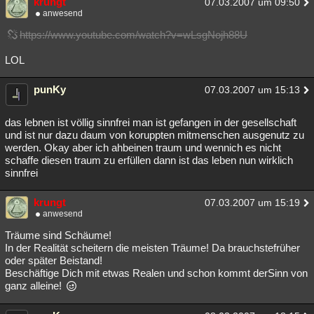
krungt
07.03.2007 um 09:50
anwesend
Besucht
Teilgenommen
Alle
Neue
Geschlossen
https://www.youtube.com/watch?v=wLsgNojh88U
Lesenswert
Schlüsselwörter
LOL
punKy
07.03.2007 um 15:13
das lebnen ist völlig sinnfrei man ist gefangen in der gesellschaft
und ist nur dazu daum von koruppten mitmenschen ausgenutz zu
werden. Okay aber ich ahbeinen traum und wennich es nicht
schaffe diesen traum zu erfüllen dann ist das leben nun wirklich
sinnfrei
krungt
07.03.2007 um 15:19
anwesend
Träume sind Schäume!
In der Realität scheitern die meisten Träume! Da brauchstefrüher
oder später Beistand!
Beschäftige Dich mit etwas Realen und schon kommt derSinn von
ganz alleine!