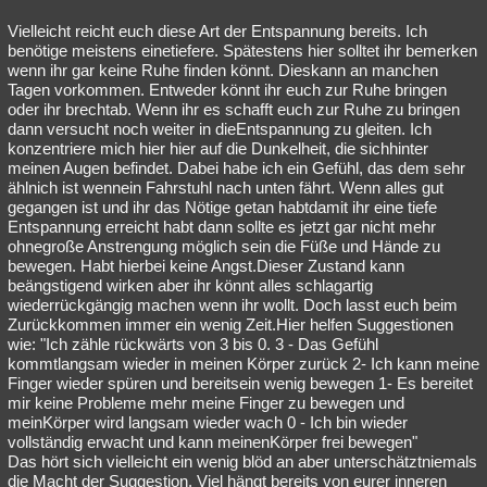
Vielleicht reicht euch diese Art der Entspannung bereits. Ich
benötige meistens einetiefere. Spätestens hier solltet ihr bemerken
wenn ihr gar keine Ruhe finden könnt. Dieskann an manchen
Tagen vorkommen. Entweder könnt ihr euch zur Ruhe bringen
oder ihr brechtab. Wenn ihr es schafft euch zur Ruhe zu bringen
dann versucht noch weiter in dieEntspannung zu gleiten. Ich
konzentriere mich hier hier auf die Dunkelheit, die sichhinter
meinen Augen befindet. Dabei habe ich ein Gefühl, das dem sehr
ählnich ist wennein Fahrstuhl nach unten fährt. Wenn alles gut
gegangen ist und ihr das Nötige getan habtdamit ihr eine tiefe
Entspannung erreicht habt dann sollte es jetzt gar nicht mehr
ohnegroße Anstrengung möglich sein die Füße und Hände zu
bewegen. Habt hierbei keine Angst.Dieser Zustand kann
beängstigend wirken aber ihr könnt alles schlagartig
wiederrückgängig machen wenn ihr wollt. Doch lasst euch beim
Zurückkommen immer ein wenig Zeit.Hier helfen Suggestionen
wie: "Ich zähle rückwärts von 3 bis 0. 3 - Das Gefühl
kommtlangsam wieder in meinen Körper zurück 2- Ich kann meine
Finger wieder spüren und bereitsein wenig bewegen 1- Es bereitet
mir keine Probleme mehr meine Finger zu bewegen und
meinKörper wird langsam wieder wach 0 - Ich bin wieder
vollständig erwacht und kann meinenKörper frei bewegen"
Das hört sich vielleicht ein wenig blöd an aber unterschätztniemals
die Macht der Suggestion. Viel hängt bereits von eurer inneren