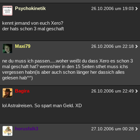
Besucht
Teilgenommen
Alle
Neue
Geschlossen
Psychokinetik
26.10.2006 um 19:03
Lesenswert
Schlüsselwörter
kennt jemand von euch Xero?
der hats schon 3 mal geschaft
Maxi79
26.10.2006 um 22:18
ne du muss ich passen.....woher weißt du dass Xero es schon 3
mal geschaft hat? wennshier in den 15 Seiten sthet muss ichs
vergessen habn(is aber auch schon länger her dassich alles
gelesen hab^^)
Bagira
26.10.2006 um 22:49
lol Astralreisen. So spart man Geld. XD
horusfalk3
27.10.2006 um 00:28