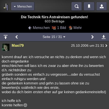
Menschen
Bereiche
Die Technik fürs Astralreisen gefunden!
603 Beiträge
Echtzeit
Diskussionen
Blogs
Videos
Statistiken
Menschen
1 Bild
Mehr
Chat
Wiki
Neuigkeiten
Seite
15
/ 31
meine Rubriken
Maxi79
25.10.2006 um 21:31
Menschen
Wissenschaft
Politik
Mystery
Kriminalfälle
Spiritualität
Verschwörungen
Technologie
Ufologie
kommt drauf an: ich versuche an nichts zu denken und wenn sich
doch eingedanke
einschleichen will lass ich es zwar zu aber ohne ihn zu bewerten
Natur
Umfragen
Unterhaltung
d.h. nichtdrüber zu
weitere Rubriken
grübeln sondern es einfach zu vergessen....oder du versuchst
einfach ruhigzu werden und
Philosophie
Träume
Orte
Esoterik
Literatur
die gedanken kommen und gehn zu lassen ohne sie zu
bewerten(is soähnlich wie des erste,
Astronomie
Helpdesk
Gruppen
Gaming
Filme
wobei du dich beim ersten eher auf gar keinen gedankeneinstellst)
Musik
Clash
Verbesserungen
Allmystery
English
ich hoffe ich
konnte helfen
Übersichten