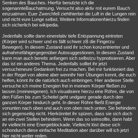
Senken des Bauches. Hierfür benutzte ich die
sogenannteBauchatmung. Versucht also aktiv mit eurem Bauch
einzuatmen. Euer Zwerchfell ziehthierbei die Luft in die Lungen rein
und nicht eure Lunge selbst. Weitere Informationenhierzu finden
sich sicherlich bei wikipedia.
Jedenfalls sollte dann einerelativ tiefe Entspannung eintreten
(Körper wird schwer und es fällt schwer zB die Fingerzu
Bewegen). In diesem Zustand seid ihr schon konzentrierter und
aufnahmefähigergegenüber Autosuggestionen. In diesem Zustand
kann man auch bereits anfangen sich selbstzu hypnotisieren. Aber
das ist ein anderes Thema. Jedenfalls solltet ihr jetzt
versucheneure Gedanken frei zu machen. Bei mir funktioniert das
in der Regel von alleine aber wennihr hier Übungen kennt, die euch
helfen, könnt ihr die natürlich auch einbringen. Hier andieser Stelle
versuche ich meine Energien frei in meinem Körper fließen zu
lassen (meineeigenen). Ich visualisiere hierzu eine Röhre, die von
den Füßen bis zum Scheitel geht undganz gerade durch den
ganzen Körper hindurch geht. In dieser Röhre fließt Energie
vonunten nach oben und auch von oben nach unten. Sie behindern
sich gegenseitig nicht. Hierkönntet ihr spüren, dass sie sich doch
an ein-zwei Stellen behindern. Wenn das so seinsollte, dann habt
ihr vielleicht eine Energieblockade. Vielleicht löst diese sich
schondurch diese einfache Meditation aber darüber will ich jetzt
hier nicht weiter reden.