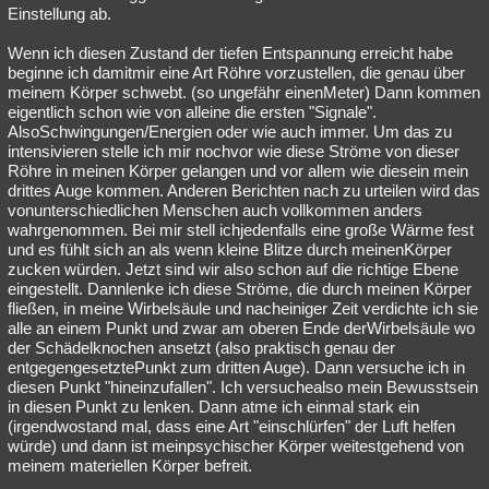
Einstellung ab.
Wenn ich diesen Zustand der tiefen Entspannung erreicht habe
beginne ich damitmir eine Art Röhre vorzustellen, die genau über
meinem Körper schwebt. (so ungefähr einenMeter) Dann kommen
eigentlich schon wie von alleine die ersten "Signale".
AlsoSchwingungen/Energien oder wie auch immer. Um das zu
intensivieren stelle ich mir nochvor wie diese Ströme von dieser
Röhre in meinen Körper gelangen und vor allem wie diesein mein
drittes Auge kommen. Anderen Berichten nach zu urteilen wird das
vonunterschiedlichen Menschen auch vollkommen anders
wahrgenommen. Bei mir stell ichjedenfalls eine große Wärme fest
und es fühlt sich an als wenn kleine Blitze durch meinenKörper
zucken würden. Jetzt sind wir also schon auf die richtige Ebene
eingestellt. Dannlenke ich diese Ströme, die durch meinen Körper
fließen, in meine Wirbelsäule und nacheiniger Zeit verdichte ich sie
alle an einem Punkt und zwar am oberen Ende derWirbelsäule wo
der Schädelknochen ansetzt (also praktisch genau der
entgegengesetztePunkt zum dritten Auge). Dann versuche ich in
diesen Punkt "hineinzufallen". Ich versuchealso mein Bewusstsein
in diesen Punkt zu lenken. Dann atme ich einmal stark ein
(irgendwostand mal, dass eine Art "einschlürfen" der Luft helfen
würde) und dann ist meinpsychischer Körper weitestgehend von
meinem materiellen Körper befreit.