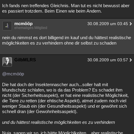
Ich fands nen treffendes Gleichnis. Man tut es nicht bewusst aber
Besucht
Teilgenommen
Alle
Neue
Geschlossen
es passiert trotzdem. Beim Einen wie beim Andern.
Lesenswert
Schlüsselwörter
mcmööp
30.08.2009 um 03:45
ehemaliges Mitglied
nein du nimmst es dort billigend im kauf und du hättest realistische
möglichkeiten es zu verhindern ohne dir selbst zu schaden
GilbMLRS
30.08.2009 um 03:57
@mcmööp
Die hat doch der Insektennascher auch...soller halt mit
Mundschutz schlafen, wo is da das Problem? Es schadet ihm
nicht (der Sicherheitsaspekt), er hat eine realistische Möglichkeit,
die Tiere zu retten (der ehtische Aspekt), atmet zudem noch viel
weniger Staub ein (der Gesundheitsaspekt) und er gewöhnt sich
schnell dran (der Gewohnheitsaspekt).
und du hättest realistische möglichkeiten es zu verhindern
Nuja, sagen wir so, ich hätte Möglichlkeiten....aber realistische