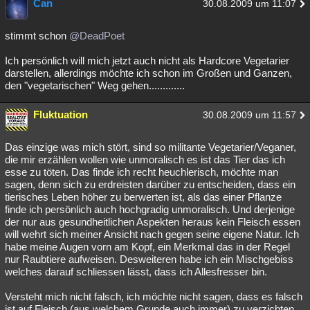
Can
30.08.2009 um 11:07
stimmt schon
@DeadPoet
Ich persönlich will mich jetzt auch nicht als Hardcore Vegetarier
darstellen, allerdings möchte ich schon im Großen und Ganzen,
den "vegetarischen" Weg gehen.............
Fluktuation
30.08.2009 um 11:57
Das einzige was mich stört, sind so militante Vegetarier/Veganer,
die mir erzählen wollen wie unmoralisch es ist das Tier das ich
esse zu töten. Das finde ich recht heuchlerisch, möchte man
sagen, denn sich zu erdreisten darüber zu entscheiden, dass ein
tierisches Leben höher zu berwerten ist, als das einer Pflanze
finde ich persönlich auch hochgradig unmoralisch. Und derjenige
der nur aus gesundheitlichen Aspekten heraus kein Fleisch essen
will wehrt sich meiner Ansicht nach gegen seine eigene Natur. Ich
habe meine Augen vorn am Kopf, ein Merkmal das in der Regel
nur Raubtiere aufweisen. Desweiteren habe ich ein Mischgebiss
welches darauf schliessen lässt, dass ich Allesfresser bin.
Versteht mich nicht falsch, ich möchte nicht sagen, dass es falsch
ist auf Fleisch (aus welchem Grunde auch immer) zu verzichten ,