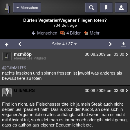
Menschen
Bereiche
Dürfen Vegetarier/Veganer Fliegen töten?
734 Beiträge
Echtzeit
Diskussionen
Blogs
Videos
Statistiken
Menschen
4 Bilder
Mehr
Chat
Wiki
Neuigkeiten
2
Seite
4
/ 37
meine Rubriken
mcmööp
30.08.2009 um 03:30
Menschen
Wissenschaft
Politik
Mystery
Kriminalfälle
ehemaliges Mitglied
Spiritualität
Verschwörungen
Technologie
Ufologie
@GilbMLRS
nachts insekten und spinnen fressen ist jawohl was anderes als
bewußt tiere zu töten
Natur
Umfragen
Unterhaltung
weitere Rubriken
GilbMLRS
30.08.2009 um 03:36
Philosophie
Träume
Orte
Esoterik
Literatur
Find ich nicht, als Fleischesser töte ich ja mein Steak auch nicht
Astronomie
Helpdesk
Gruppen
Gaming
Filme
selber...es "passiert halt". Das is doch der Knopf, an dem sich in
veganer Argumentation alles aufhängt...selbst wenn man es nicht
Musik
Clash
Verbesserungen
Allmystery
English
mit Absicht tut, so duldet man es immernoch oder gibt nicht genug,
dass es aufhört aus eigener Bequemlichkeit etc.
Übersichten